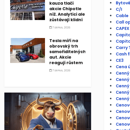
Bytové
kauza tlačí
akcie Chipotle
C/I
níž. Analytici ale
Cable
zůstávají klidní
Call o
CAPEX
7 SRPNA, 2026
Capit
Tesla míří na
Capita
obrovský trh
Carry 
samořiditelných
Cash f
aut. Akcie
CE3
reagují růstem
Cena ú
7 SRPNA, 2026
Cenný 
Cenný 
Cenný 
Cenný 
Cenný 
Cenov
Cenové
Cenov
Cenově