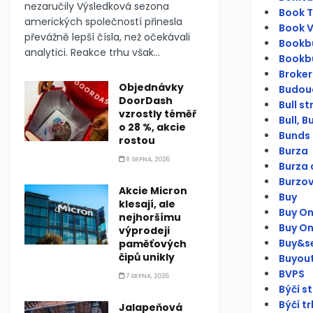
nezaručily Výsledková sezona
Book To
amerických společností přinesla
Book V
převážně lepší čísla, než očekávali
Bookbu
analytici. Reakce trhu však...
Bookbu
Broker
Objednávky
Budouc
DoorDash
Bull s
vzrostly téměř
Bull, Bu
o 28 %, akcie
Bunds 
rostou
Burza
8 SRPNA, 2026
Burza 
Burzov
Akcie Micron
Buy
klesají, ale
Buy On
nejhoršímu
Buy O
výprodeji
Buy&se
paměťových
čipů unikly
Buyou
BVPS
7 SRPNA, 2026
Býčí s
Býčí tr
Jalapeňová