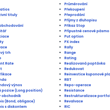
Průměrování
atios
Překoupení
vní tituly
Přeprodání
Příjmy z dluhopisu
 obchodování
Příkaz Stop
itář
Přípustné cenové pásmo
ciace
Put option
ty
PX index
vace
Rally
vý trh
Range
o
Rating
nt Rate
Realizovaná poptávka
t
Redukovat
ifikace
Reinvestice kuponové pl
enda
REIT
ndový výnos
Repo-operace
 pozice (Long position)
Resistance
ý obchodník
Restrukturalizace portfo
is (Bond, obligace)
Revalvace
is s diskontem
RIC