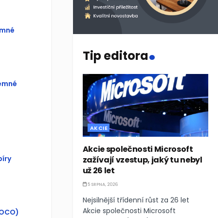
emné
.
Tip editora
jemné
AKCIE
Akcie společnosti Microsoft
íry
zažívají vzestup, jaký tu nebyl
už 26 let
5 SRPNA, 2026
Nejsilnější třídenní růst za 26 let
Akcie společnosti Microsoft
(OCO)