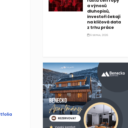
růstu cen ropy
a výnosů
dluhopisů,
investoři čekají
na klíčová data
z trhu práce
6 SRPNA, 2026
tfolia