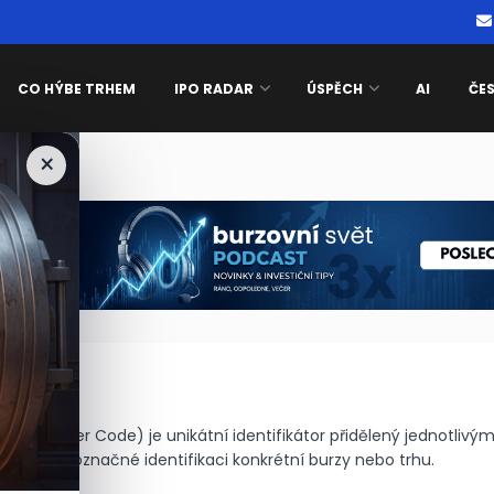
CO HÝBE TRHEM
IPO RADAR
ÚSPĚCH
AI
ČE
×
e been blocked
C
ovnisvet.cz
t Identifier Code) je unikátní identifikátor přidělený jednotliv
uží k jednoznačné identifikaci konkrétní burzy nebo trhu.