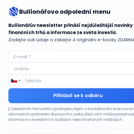
Bullionářovo odpolední menu
Bul
Bullionářův newsletter přináší nejdůležitější novinky 
finančních trhů a informace ze světa investic.
Zadejte své údaje a získejte 4 originální e-booky ZDARM
Accum
ADR (A
Advok
Akcie
Akcie
Akcie 
Akcie p
Přihlásit se k odběru
Akciov
Akciov
Odesláním formuláře vyjadřujete zájem o kontaktování licencova
Akont
obchodním partnerem Burzovního světa, který vám může poskytnou
Akvizi
informace o investičních službách nebo finančních nástrojích.
Alikvo
Aloka