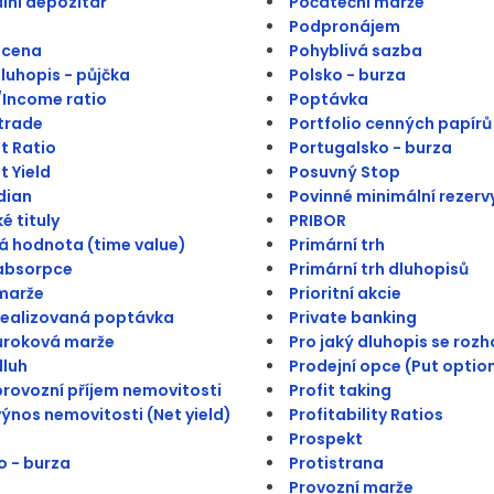
lní depozitář
Počáteční marže
Podpronájem
 cena
Pohyblivá sazba
dluhopis - půjčka
Polsko - burza
Income ratio
Poptávka
trade
Portfolio cenných papírů
t Ratio
Portugalsko - burza
t Yield
Posuvný Stop
dian
Povinné minimální rezerv
é tituly
PRIBOR
 hodnota (time value)
Primární trh
absorpce
Primární trh dluhopisů
marže
Prioritní akcie
realizovaná poptávka
Private banking
úroková marže
Pro jaký dluhopis se roz
dluh
Prodejní opce (Put optio
provozní příjem nemovitosti
Profit taking
výnos nemovitosti (Net yield)
Profitability Ratios
Prospekt
 - burza
Protistrana
Provozní marže