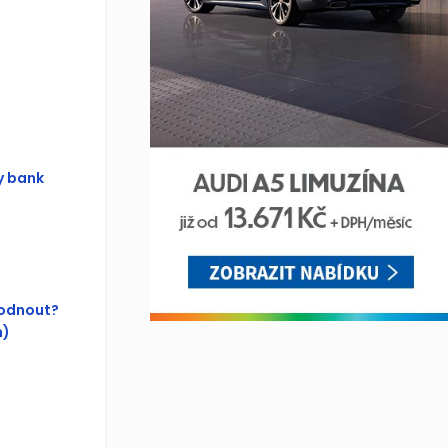
y bank
hodnout?
n)