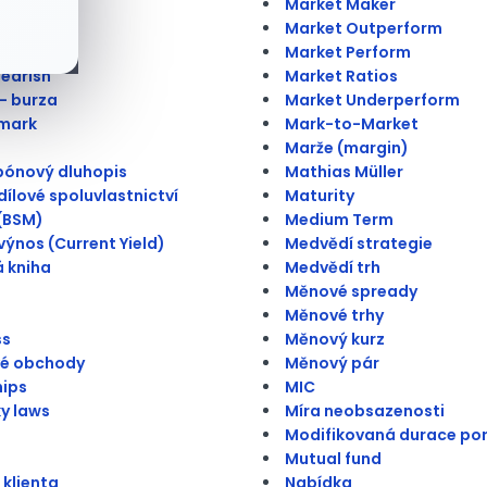
ý bod
Market Maker
Market Outperform
trategy
Market Perform
Bearish
Market Ratios
 - burza
Market Underperform
mark
Mark-to-Market
Marže (margin)
pónový dluhopis
Mathias Müller
ílové spoluvlastnictví
Maturity
(BSM)
Medium Term
výnos (Current Yield)
Medvědí strategie
 kniha
Medvědí trh
Měnové spready
Měnové trhy
ss
Měnový kurz
vé obchody
Měnový pár
hips
MIC
ky laws
Míra neobsazenosti
Modifikovaná durace por
Mutual fund
 klienta
Nabídka