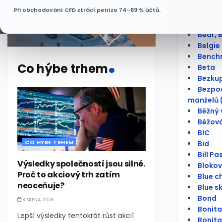
Bazick
Při obchodování CFD ztrácí peníze 74–89 % účtů.
BCPP
Bear s
Bear, 
Belgie
.
Bench
Co hýbe trhem
Beta
Bezku
Bezpod
manželů 
Běžný 
Béžová
BIC
CO HÝBE TRHEM
Bid
Bill Pa
Výsledky společností jsou silné.
Bloko
Proč to akciový trh zatím
Blue c
neoceňuje?
Blue s
Bond
8 SRPNA, 2026
Bonita
Lepší výsledky tentokrát růst akcií
Bonita