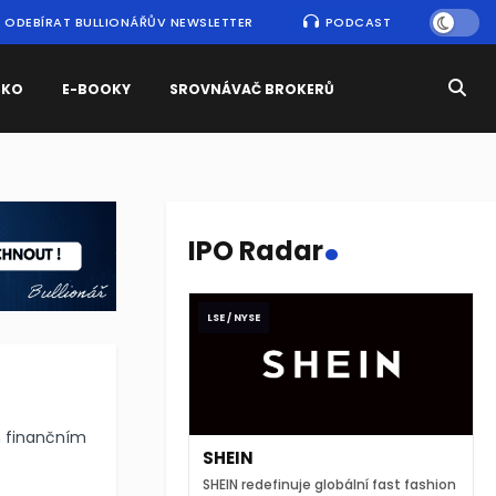
ODEBÍRAT BULLIONÁŘŮV NEWSLETTER
PODCAST
SKO
E-BOOKY
SROVNÁVAČ BROKERŮ
.
IPO Radar
LSE / NYSE
ým finančním
SHEIN
SHEIN redefinuje globální fast fashion