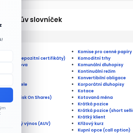
lionářův slovníček
z
A!
ulate
Komise pro cenné papíry
merické depozitní certifikáty)
Komoditní trhy
átní úschova
Komunální dluhopisy
Kontinuální režim
 kmenová
Konvertibilní obligace
na doručitele
Korporátní dluhopisy
rioritní
Kotace
é riziko (Risk On Shares)
Kotovaná měna
é trhy
Krátká pozice
ným
ace
Krátká pozice (short sell
t
ce
Krátký klient
tní úrokový výnos (AUV)
Křížový kurz
ce
Kupní opce (call option)