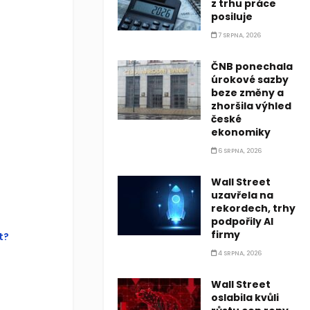
z trhu práce
posiluje
this?
7 SRPNA, 2026
ČNB ponechala
u were
úrokové sazby
 this page
beze změny a
tom of this
zhoršila výhled
české
ekonomiky
6 SRPNA, 2026
Wall Street
uzavřela na
rekordech, trhy
podpořily AI
firmy
t?
4 SRPNA, 2026
Wall Street
oslabila kvůli