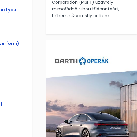
Corporation (MSFT) uzavřely
mimořádně silnou třídenní sérii,
ho typu
během níž vzrostly celkem...
perform)
)