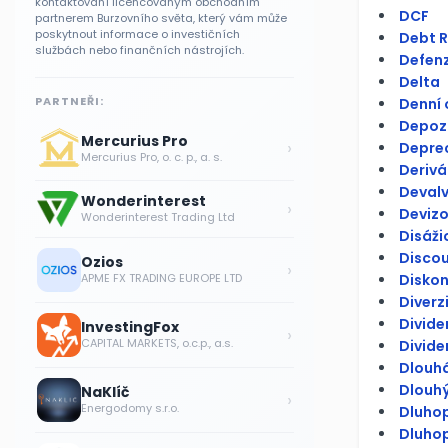
kontaktování licencovaným obchodním
DCF
partnerem Burzovního světa, který vám může
poskytnout informace o investičních
Debt R
službách nebo finančních nástrojích.
Defenzi
Delta
PARTNEŘI:
Denní
Depoz
Mercurius Pro
›
Depre
Mercurius Pro, o. c. p., a. s.
Derivá
Deval
Wonderinterest
›
Devizo
Wonderinterest Trading Ltd
Disáži
Discou
Ozios
›
Diskon
APME FX TRADING EUROPE LTD
Diverz
Divid
InvestingFox
›
CAPITAL MARKETS, o.c.p., a.s.
Divide
Dlouhá
Dlouh
NaKlíč
›
Energodomy s.r.o.
Dluhop
Dluhop