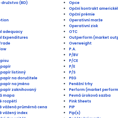
 družstvo (BD)
Opce
Opční kontrakt americké
Opční prémie
ption
Operativní marže
Operativní zisk
al adequacy
OTC
l Expenditures
Outperform (market out
Trade
Overweight
low
P.A.
P/BV
pisu
P/CE
papír
P/E
papír listinný
P/S
papír na doručitele
PEG
papír na jméno
Peněžní trhy
papír zaknihovaný
Perform (market perform
á mapa
Pevná úroková sazba
 rozpětí
Pink Sheets
ě vážená průměrná cena
PIP
 vážený index
Pip(s)