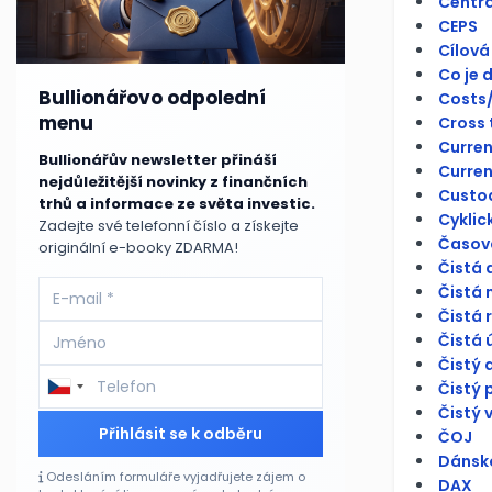
Centrá
CEPS
Cílová
Co je 
Bullionářovo odpolední
Costs/
menu
Cross 
Curren
Bullionářův newsletter přináší
Curren
nejdůležitější novinky z finančních
Custo
trhů a informace ze světa investic.
Cyklick
Zadejte své telefonní číslo a získejte
Časová
originální e-booky ZDARMA!
Čistá 
Čistá 
Čistá 
Čistá 
Čistý 
Čistý 
Čistý 
Přihlásit se k odběru
ČOJ
Dánsko
Odesláním formuláře vyjadřujete zájem o
DAX