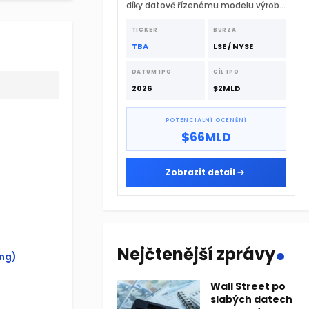
díky datově řízenému modelu výroby
a extrémně rychlému
dodavatelskému řetězci.
TICKER
BURZA
TBA
LSE / NYSE
DATUM IPO
CÍL IPO
2026
$2MLD
POTENCIÁLNÍ OCENĚNÍ
$66MLD
Zobrazit detail
.
Nejčtenější zprávy
ing)
Wall Street po
slabých datech