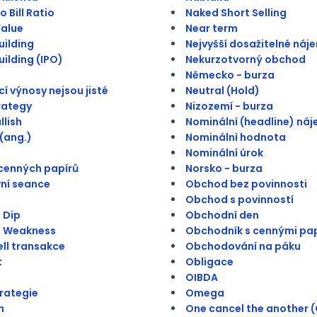
 Bill Ratio
Naked Short Selling
alue
Near term
ilding
Nejvyšší dosažitelné náj
ilding (IPO)
Nekurzotvorný obchod
Německo - burza
í výnosy nejsou jisté
Neutral (Hold)
trategy
Nizozemí - burza
llish
Nominální (headline) ná
(ang.)
Nominální hodnota
Nominální úrok
cenných papírů
Norsko - burza
ní seance
Obchod bez povinnosti
Obchod s povinností
 Dip
Obchodní den
n Weakness
Obchodník s cennými pap
ll transakce
Obchodování na páku
t
Obligace
OIBDA
trategie
Omega
h
One cancel the another 