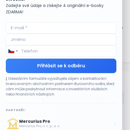
diskontovány na současnou hodnotu pomocí určitého
Zadejte své údaje a získejte 4 originální e-booky
diskontního míry. Diskontní míra odráží riziko spojené s
ZDARMA!
investicí a zahrnuje i alternativní příležitostní náklady.
DCF – burza je důležitým nástrojem pro určování hodnoty
finančních instrumentů na burze. Pomáhá investorům a
obchodníkům rozhodovat se, zda je daný finanční
instrument podhodnocený nebo předhodnocený na
základě očekávaných budoucích peněžních toků.
Přihlásit se k odběru
Odesláním formuláře vyjadřujete zájem o kontaktování
Bullionářův slovníček
licencovaným obchodním partnerem Burzovního světa, který
vám může poskytnout informace o investičních službách
nebo finančních nástrojích.
PARTNEŘI:
Accumulate
Komoditní trhy
ADR (Americké
Komunální dluhopisy
Mercurius Pro
›
depozitní certifikáty)
Kontinuální režim
Mercurius Pro, o. c. p., a. s.