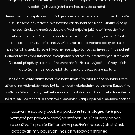
prognózy nebo očekávání uvedené v článcích vyjadřují informace dostupné
v době jejich zveřejnění a mohou se v čase měnit.
Investování na kapitálových trzích je spojeno s rizikem. Hodnota investic může
růst i klesat a návratnost investované částky není zaručena. Minulé výnosy
nejsou zárukou výnosů budoucích. Před přijetím jakéhokoli investičního
rozhodnutí doporučujeme posoudit vlastní finanční situaci, investiční cíle
a toleranci k riziku, případně využít služeb licencovaného poskytovatele
investičních služeb. Burzovní Svět nenese odpovědnost za investiční rozhodnutí
učiněná na základě informací zveřejněných na těchto internetových stránkách.
Diskusní příspěvky a komentáře zveřejněné uživateli vyjadřují názory jejich
autorů a nemusí odpovídat stanovisku provozovatele portálu.
Odesláním kontaktního formuláře nebo udělením příslušného souhlasu bere
uživatel na vědomí, že může být kontaktován obchodním partnerem Burzovního
Světa za účelem poskytnutí informací o investičních službách nebo finančních
nástrojích. Podrobnosti o zpracování osobních údajů, využívání souborů cookies
a obchodních partnerech jsou uvedeny v příslušných dokumentech
Používáme soubory cookie a podobné technologie, které jsou
dostupných na těchto internetových stránkách. U jednotlivých článků mohou
nezbytné pro provoz webových stránek. Další soubory cookie
být uvedeny informace o použitých zdrojích, datu původní analýzy nebo datu,
se používají k provádění analýzy používání webových stránek.
ke kterému se vztahují uvedené tržní údaje.
Pokračováním v používání našich webových stránek