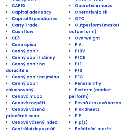
CAPEX
Operativní marže
Capital adequacy
Operativní zisk
Capital Expenditures
OTC
Carry Trade
Outperform (market
Cash flow
outperform)
CE3
Overweight
Cena úpisu
P.A.
Cenný papír
P/BV
Cenný papír listinný
P/CE
Cenný papír na
P/E
doručitele
P/S
Cenný papír na jméno
PEG
Cenný papír
Peněžní trhy
zaknihovaný
Perform (market
Cenová mapa
perform)
Cenové rozpětí
Pevná úroková sazba
Cenově vážená
Pink Sheets
průměrná cena
PIP
Cenově vážený index
Pip(s)
Centrální depozitář
Počáteční marže