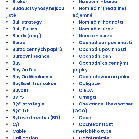
Broker
Nizozemí - burza
Budoucí výnosy nejsou
Nominální (headline)
jisté
nájemné
Bull strategy
Nominální hodnota
Bull, Bullish
Nominální úrok
Bunds (ang.)
Norsko - burza
Burza
Obchod bez povinnosti
Burza cenných papírů
Obchod s povinností
Burzovní seance
Obchodní den
Buy
Obchodník s cennými
Buy On Dip
papíry
Buy On Weakness
Obchodování na páku
Buy&sell transakce
Obligace
Buyout
OIBDA
BVPS
Omega
Býčí strategie
One cancel the another
Býčí trh
(OCO)
Bytové družstvo (BD)
Opce
C/I
Opční kontrakt
Cable
amerického typu
Call option
Opční prémie