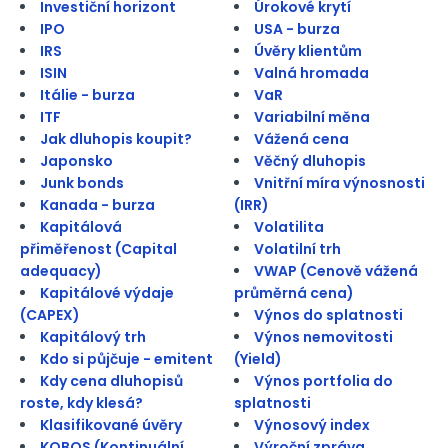
Investiční horizont
Úrokové krytí
IPO
USA - burza
IRS
Úvěry klientům
ISIN
Valná hromada
Itálie - burza
VaR
ITF
Variabilní měna
Jak dluhopis koupit?
Vážená cena
Japonsko
Věčný dluhopis
Junk bonds
Vnitřní míra výnosnosti
Kanada - burza
(IRR)
Kapitálová
Volatilita
přiměřenost (Capital
Volatilní trh
adequacy)
VWAP (Cenově vážená
Kapitálové výdaje
průměrná cena)
(CAPEX)
Výnos do splatnosti
Kapitálový trh
Výnos nemovitosti
Kdo si půjčuje - emitent
(Yield)
Kdy cena dluhopisů
Výnos portfolia do
roste, kdy klesá?
splatnosti
Klasifikované úvěry
Výnosový index
KOBOS (Kontinuální
Výroční zpráva