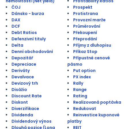
nemovitosti (Net yield)
Profitability Ratios
ČOJ
Prospekt
Dánsko - burza
Protistrana
DAX
Provozní marže
DCF
Průměrování
Debt Ratios
Překoupení
Defenzivní tituly
Přeprodání
Delta
Příjmy z dluhopisu
Denní obchodování
Příkaz Stop
Depozitář
Přípustné cenové
Depreciace
pásmo
Deriváty
Put option
Devalvace
PX index
Devizový trh
Rally
Disážio
Range
Discount Rate
Rating
Diskont
Realizovaná poptávka
Diverzifikace
Redukovat
Dividenda
Reinvestice kuponové
Dividendový výnos
platby
Dlouhá pozice (Long
REIT