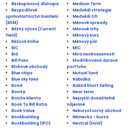
Bezkupónový dluhopis
Medium Term
Bezpodílové
Medvědí strategie
spoluvlastnictví manželů
Medvědí trh
(BSM)
Měnové spready
Běžný výnos (Current
Měnové trhy
Yield)
Měnový kurz
Béžová kniha
Měnový pár
BIC
MIC
Bid
Míra neobsazenosti
Bill Pass
Modifikovaná durace
Blokové obchody
portfolia
Blue chips
Mutual fund
Blue sky laws
Nabídka
Bond
Naked Short Selling
Bonita
Near term
Bonita klienta
Nejvyšší dosažitelné
Book To Bill Ratio
nájemné
Book Value
Nekurzotvorný obchod
Bookbuilding
Německo - burza
Bookbuilding (IPO)
Neutral (Hold)