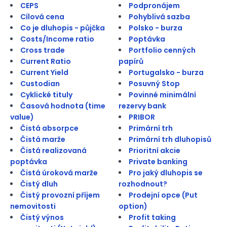
CEPS
Podpronájem
Cílová cena
Pohyblivá sazba
Co je dluhopis - půjčka
Polsko - burza
Costs/Income ratio
Poptávka
Cross trade
Portfolio cenných
Current Ratio
papírů
Current Yield
Portugalsko - burza
Custodian
Posuvný Stop
Cyklické tituly
Povinné minimální
Časová hodnota (time
rezervy bank
value)
PRIBOR
Čistá absorpce
Primární trh
Čistá marže
Primární trh dluhopisů
Čistá realizovaná
Prioritní akcie
poptávka
Private banking
Čistá úroková marže
Pro jaký dluhopis se
Čistý dluh
rozhodnout?
Čistý provozní příjem
Prodejní opce (Put
nemovitosti
option)
Čistý výnos
Profit taking