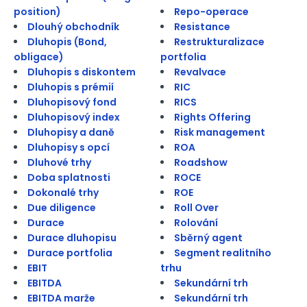
position)
Repo-operace
Dlouhý obchodník
Resistance
Dluhopis (Bond,
Restrukturalizace
obligace)
portfolia
Dluhopis s diskontem
Revalvace
Dluhopis s prémií
RIC
Dluhopisový fond
RICS
Dluhopisový index
Rights Offering
Dluhopisy a daně
Risk management
Dluhopisy s opcí
ROA
Dluhové trhy
Roadshow
Doba splatnosti
ROCE
Dokonalé trhy
ROE
Due diligence
Roll Over
Durace
Rolování
Durace dluhopisu
Sběrný agent
Durace portfolia
Segment realitního
EBIT
trhu
EBITDA
Sekundární trh
EBITDA marže
Sekundární trh