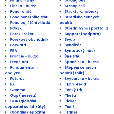
Finanční trhy
Strong buy
Finsko - burza
Strong sell
Fond fondů
Struktura nabídky
Fond peněžního trhu
Středisko cenných
Fond pojištění vkladů
papírů
FOREX
Střední výnos portfolia
Forex Broker
Support (podpora)
Forexový obchodník
Swap
Forward
Syndikát
FRA
Syntetický index
Francie - burza
Šíře trhu
Free float
Španělsko - burza
Fundamentální
Štěpení cenných
analýza
papírů (split)
Futures
Švýcarsko - burza
FX
TED Spread
Gamma
Tenký trh
Gap (mezera)
Theta
GDR (globální
Ticker
depozitní certifikáty)
Tier 1
Globální depozitní
Tranše