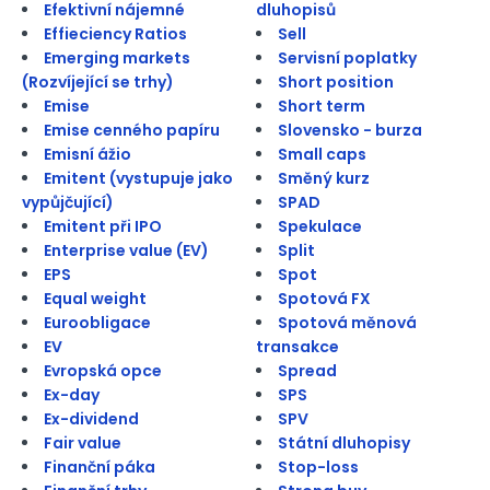
Efektivní nájemné
dluhopisů
Effieciency Ratios
Sell
Emerging markets
Servisní poplatky
(Rozvíjející se trhy)
Short position
Emise
Short term
Emise cenného papíru
Slovensko - burza
Emisní ážio
Small caps
Emitent (vystupuje jako
Směný kurz
vypůjčující)
SPAD
Emitent při IPO
Spekulace
Enterprise value (EV)
Split
EPS
Spot
Equal weight
Spotová FX
Euroobligace
Spotová měnová
EV
transakce
Evropská opce
Spread
Ex-day
SPS
Ex-dividend
SPV
Fair value
Státní dluhopisy
Finanční páka
Stop-loss