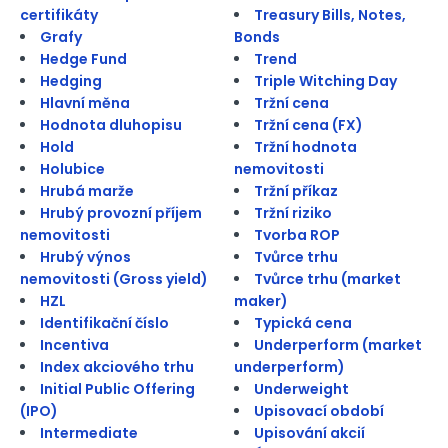
certifikáty
Treasury Bills, Notes,
Grafy
Bonds
Hedge Fund
Trend
Hedging
Triple Witching Day
Hlavní měna
Tržní cena
Hodnota dluhopisu
Tržní cena (FX)
Hold
Tržní hodnota
Holubice
nemovitosti
Hrubá marže
Tržní příkaz
Hrubý provozní příjem
Tržní riziko
nemovitosti
Tvorba ROP
Hrubý výnos
Tvůrce trhu
nemovitosti (Gross yield)
Tvůrce trhu (market
HZL
maker)
Identifikační číslo
Typická cena
Incentiva
Underperform (market
Index akciového trhu
underperform)
Initial Public Offering
Underweight
(IPO)
Upisovací období
Intermediate
Upisování akcií