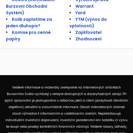
Burzovní Obchodní
Warrant
Systém)
Yard
Kolik zaplatíme za
YTM (výnos do
jeden dluhopis?
splatnosti)
Komise pro cenné
Zajišťovatel
papíry
Zhodnocení
Veškeré informace a materiály zveřejněné na internetových stránkách
Burzovního Světa vycházejí z veřejně dostupných a důvěryhodných zdrojů. Při
jejich zpracování je postupováno s odbornou péčí a cílem poskytovat čtenářům
objektivní, aktuální a srozumitelné informace. Obsah internetových stránek
slouží výhradně k informačním a vzdělávacím účelům. Nepředstavuje
individuální investiční doporučení, investiční poradenství ani nabídku či výzvu
ke koupi nebo prodeji konkrétních finančních nástrojů. Veškeré názory, odhady,