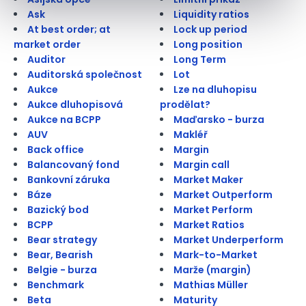
Ask
Liquidity ratios
At best order; at
Lock up period
market order
Long position
Auditor
Long Term
Auditorská společnost
Lot
Aukce
Lze na dluhopisu
Aukce dluhopisová
prodělat?
Aukce na BCPP
Maďarsko - burza
AUV
Makléř
Back office
Margin
Balancovaný fond
Margin call
Bankovní záruka
Market Maker
Báze
Market Outperform
Bazický bod
Market Perform
BCPP
Market Ratios
Bear strategy
Market Underperform
Bear, Bearish
Mark-to-Market
Belgie - burza
Marže (margin)
Benchmark
Mathias Müller
Beta
Maturity