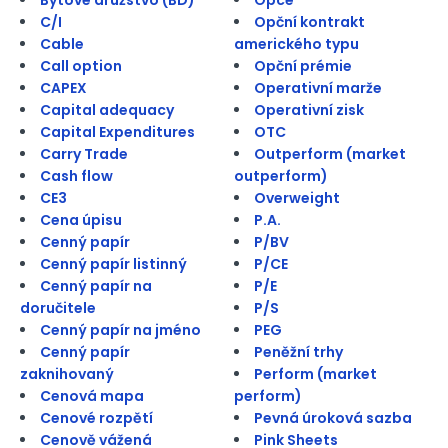
C/I
Opční kontrakt
Cable
amerického typu
Call option
Opční prémie
CAPEX
Operativní marže
Capital adequacy
Operativní zisk
Capital Expenditures
OTC
Carry Trade
Outperform (market
Cash flow
outperform)
CE3
Overweight
Cena úpisu
P.A.
Cenný papír
P/BV
Cenný papír listinný
P/CE
Cenný papír na
P/E
doručitele
P/S
Cenný papír na jméno
PEG
Cenný papír
Peněžní trhy
zaknihovaný
Perform (market
Cenová mapa
perform)
Cenové rozpětí
Pevná úroková sazba
Cenově vážená
Pink Sheets