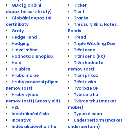
GDR (globální
Ticker
depozitní certifikáty)
Tier 1
Globální depozitní
Tranše
certifikáty
Treasury Bills, Notes,
Grafy
Bonds
Hedge Fund
Trend
Hedging
Triple Witching Day
Hlavní měna
Tržní cena
Hodnota dluhopisu
Tržní cena (FX)
Hold
Tržní hodnota
Holubice
nemovitosti
Hrubá marže
Tržní příkaz
Hrubý provozní příjem
Tržní riziko
nemovitosti
Tvorba ROP
Hrubý výnos
Tvůrce trhu
nemovitosti (Gross yield)
Tvůrce trhu (market
HZL
maker)
Identifikační číslo
Typická cena
Incentiva
Underperform (market
Index akciového trhu
underperform)