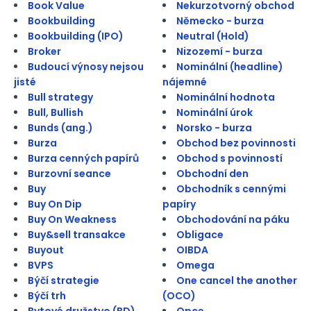
Book Value
Nekurzotvorný obchod
Bookbuilding
Německo - burza
Bookbuilding (IPO)
Neutral (Hold)
Broker
Nizozemí - burza
Budoucí výnosy nejsou
Nominální (headline)
jisté
nájemné
Bull strategy
Nominální hodnota
Bull, Bullish
Nominální úrok
Bunds (ang.)
Norsko - burza
Burza
Obchod bez povinnosti
Burza cenných papírů
Obchod s povinností
Burzovní seance
Obchodní den
Buy
Obchodník s cennými
Buy On Dip
papíry
Buy On Weakness
Obchodování na páku
Buy&sell transakce
Obligace
Buyout
OIBDA
BVPS
Omega
Býčí strategie
One cancel the another
Býčí trh
(OCO)
Bytové družstvo (BD)
Opce