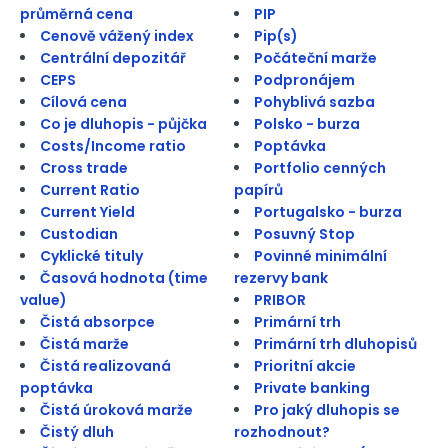
průměrná cena
PIP
Cenově vážený index
Pip(s)
Centrální depozitář
Počáteční marže
CEPS
Podpronájem
Cílová cena
Pohyblivá sazba
Co je dluhopis - půjčka
Polsko - burza
Costs/Income ratio
Poptávka
Cross trade
Portfolio cenných
Current Ratio
papírů
Current Yield
Portugalsko - burza
Custodian
Posuvný Stop
Cyklické tituly
Povinné minimální
Časová hodnota (time
rezervy bank
value)
PRIBOR
Čistá absorpce
Primární trh
Čistá marže
Primární trh dluhopisů
Čistá realizovaná
Prioritní akcie
poptávka
Private banking
Čistá úroková marže
Pro jaký dluhopis se
Čistý dluh
rozhodnout?