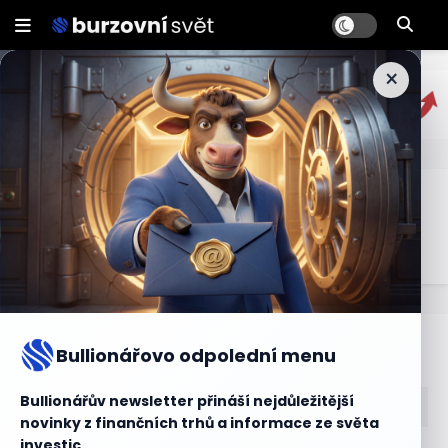
×
Cenově vážená průměrná cena
viz. VWAP
Bullionářův slovníček
Bullionářovo odpolední menu
Bullionářův newsletter přináší nejdůležitější
novinky z finančních trhů a informace ze světa
investic.