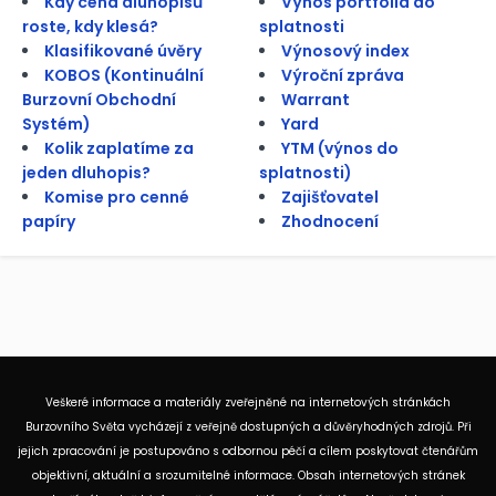
Kdy cena dluhopisů
Výnos portfolia do
roste, kdy klesá?
splatnosti
Klasifikované úvěry
Výnosový index
KOBOS (Kontinuální
Výroční zpráva
Burzovní Obchodní
Warrant
Systém)
Yard
Kolik zaplatíme za
YTM (výnos do
jeden dluhopis?
splatnosti)
Komise pro cenné
Zajišťovatel
papíry
Zhodnocení
Veškeré informace a materiály zveřejněné na internetových stránkách
Burzovního Světa vycházejí z veřejně dostupných a důvěryhodných zdrojů. Při
jejich zpracování je postupováno s odbornou péčí a cílem poskytovat čtenářům
objektivní, aktuální a srozumitelné informace. Obsah internetových stránek