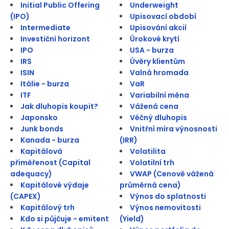
Initial Public Offering
Underweight
(IPO)
Upisovací období
Intermediate
Upisování akcií
Investiční horizont
Úrokové krytí
IPO
USA - burza
IRS
Úvěry klientům
ISIN
Valná hromada
Itálie - burza
VaR
ITF
Variabilní měna
Jak dluhopis koupit?
Vážená cena
Japonsko
Věčný dluhopis
Junk bonds
Vnitřní míra výnosnosti
Kanada - burza
(IRR)
Kapitálová
Volatilita
přiměřenost (Capital
Volatilní trh
adequacy)
VWAP (Cenově vážená
Kapitálové výdaje
průměrná cena)
(CAPEX)
Výnos do splatnosti
Kapitálový trh
Výnos nemovitosti
Kdo si půjčuje - emitent
(Yield)