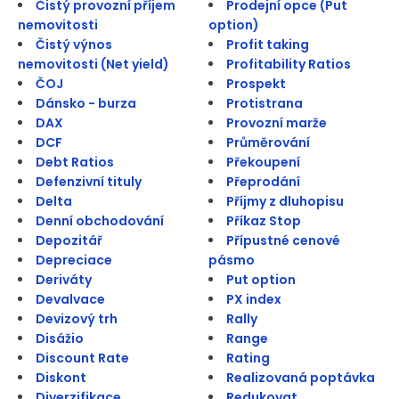
Čistý provozní příjem
Prodejní opce (Put
nemovitosti
option)
Čistý výnos
Profit taking
nemovitosti (Net yield)
Profitability Ratios
ČOJ
Prospekt
Dánsko - burza
Protistrana
DAX
Provozní marže
DCF
Průměrování
Debt Ratios
Překoupení
Defenzivní tituly
Přeprodání
Delta
Příjmy z dluhopisu
Denní obchodování
Příkaz Stop
Depozitář
Přípustné cenové
Depreciace
pásmo
Deriváty
Put option
Devalvace
PX index
Devizový trh
Rally
Disážio
Range
Discount Rate
Rating
Diskont
Realizovaná poptávka
Diverzifikace
Redukovat