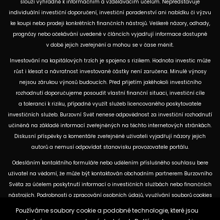
slouží výhradně k informačním a vzdělávacím účelům. Nepředstavuje
individuální investiční doporučení, investiční poradenství ani nabídku či výzvu
ke koupi nebo prodeji konkrétních finančních nástrojů. Veškeré názory, odhady,
prognózy nebo očekávání uvedené v článcích vyjadřují informace dostupné
v době jejich zveřejnění a mohou se v čase měnit.
Investování na kapitálových trzích je spojeno s rizikem. Hodnota investic může
růst i klesat a návratnost investované částky není zaručena. Minulé výnosy
nejsou zárukou výnosů budoucích. Před přijetím jakéhokoli investičního
rozhodnutí doporučujeme posoudit vlastní finanční situaci, investiční cíle
a toleranci k riziku, případně využít služeb licencovaného poskytovatele
investičních služeb. Burzovní Svět nenese odpovědnost za investiční rozhodnutí
učiněná na základě informací zveřejněných na těchto internetových stránkách.
Diskusní příspěvky a komentáře zveřejněné uživateli vyjadřují názory jejich
autorů a nemusí odpovídat stanovisku provozovatele portálu.
Odesláním kontaktního formuláře nebo udělením příslušného souhlasu bere
uživatel na vědomí, že může být kontaktován obchodním partnerem Burzovního
Světa za účelem poskytnutí informací o investičních službách nebo finančních
nástrojích. Podrobnosti o zpracování osobních údajů, využívání souborů cookies
a obchodních partnerech jsou uvedeny v příslušných dokumentech
Používáme soubory cookie a podobné technologie, které jsou
dostupných na těchto internetových stránkách. U jednotlivých článků mohou