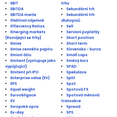
EBIT
trhu
EBITDA
Sekundární trh
EBITDA marže
Sekundární trh
Efektivní nájemné
dluhopisů
Effieciency Ratios
Sell
Emerging markets
Servisní poplatky
(Rozvíjející se trhy)
Short position
Emise
Short term
Emise cenného papíru
Slovensko - burza
Emisní ážio
Small caps
Emitent (vystupuje jako
Směný kurz
vypůjčující)
SPAD
Emitent při IPO
Spekulace
Enterprise value (EV)
Split
EPS
Spot
Equal weight
Spotová FX
Euroobligace
Spotová měnová
EV
transakce
Evropská opce
Spread
Ex-day
SPS