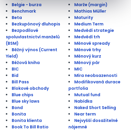
Belgie - burza
Marže (margin)
Benchmark
Mathias Müller
Beta
Maturity
Bezkupónový dluhopis
Medium Term
Bezpodílové
Medvědí strategie
spoluvlastnictví manželů
Medvědí trh
(BSM)
Měnové spready
Běžný výnos (Current
Měnové trhy
Yield)
Měnový kurz
Béžová kniha
Měnový pár
BIC
MIC
Bid
Míra neobsazenosti
Bill Pass
Modifikovaná durace
Blokové obchody
portfolia
Blue chips
Mutual fund
Blue sky laws
Nabídka
Bond
Naked Short Selling
Bonita
Near term
Bonita klienta
Nejvyšší dosažitelné
Book To Bill Ratio
nájemné