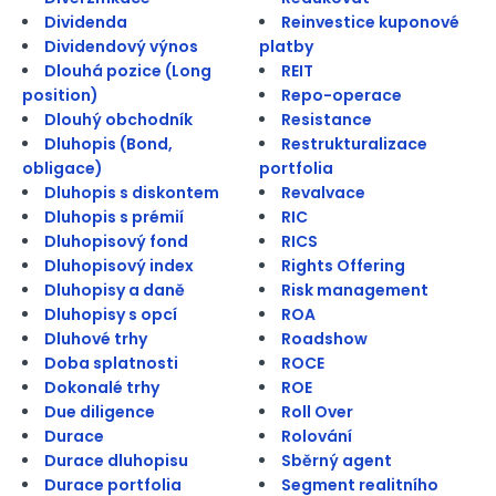
Dividenda
Reinvestice kuponové
Dividendový výnos
platby
Dlouhá pozice (Long
REIT
position)
Repo-operace
Dlouhý obchodník
Resistance
Dluhopis (Bond,
Restrukturalizace
obligace)
portfolia
Dluhopis s diskontem
Revalvace
Dluhopis s prémií
RIC
Dluhopisový fond
RICS
Dluhopisový index
Rights Offering
Dluhopisy a daně
Risk management
Dluhopisy s opcí
ROA
Dluhové trhy
Roadshow
Doba splatnosti
ROCE
Dokonalé trhy
ROE
Due diligence
Roll Over
Durace
Rolování
Durace dluhopisu
Sběrný agent
Durace portfolia
Segment realitního