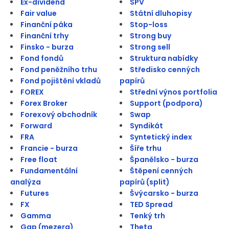
Ex-dividend
SPV
Fair value
Státní dluhopisy
Finanční páka
Stop-loss
Finanční trhy
Strong buy
Finsko - burza
Strong sell
Fond fondů
Struktura nabídky
Fond peněžního trhu
Středisko cenných
Fond pojištění vkladů
papírů
FOREX
Střední výnos portfolia
Forex Broker
Support (podpora)
Forexový obchodník
Swap
Forward
Syndikát
FRA
Syntetický index
Francie - burza
Šíře trhu
Free float
Španělsko - burza
Fundamentální
Štěpení cenných
analýza
papírů (split)
Futures
Švýcarsko - burza
FX
TED Spread
Gamma
Tenký trh
Gap (mezera)
Theta