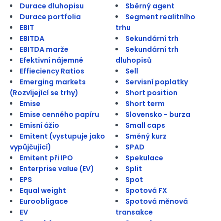
Durace dluhopisu
Sběrný agent
Durace portfolia
Segment realitního
EBIT
trhu
EBITDA
Sekundární trh
EBITDA marže
Sekundární trh
Efektivní nájemné
dluhopisů
Effieciency Ratios
Sell
Emerging markets
Servisní poplatky
(Rozvíjející se trhy)
Short position
Emise
Short term
Emise cenného papíru
Slovensko - burza
Emisní ážio
Small caps
Emitent (vystupuje jako
Směný kurz
vypůjčující)
SPAD
Emitent při IPO
Spekulace
Enterprise value (EV)
Split
EPS
Spot
Equal weight
Spotová FX
Euroobligace
Spotová měnová
EV
transakce