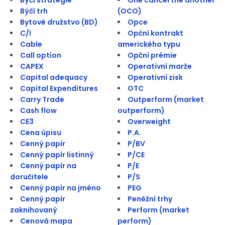
Býčí trh
(OCO)
Bytové družstvo (BD)
Opce
C/I
Opční kontrakt
Cable
amerického typu
Call option
Opční prémie
CAPEX
Operativní marže
Capital adequacy
Operativní zisk
Capital Expenditures
OTC
Carry Trade
Outperform (market
Cash flow
outperform)
CE3
Overweight
Cena úpisu
P.A.
Cenný papír
P/BV
Cenný papír listinný
P/CE
Cenný papír na
P/E
doručitele
P/S
Cenný papír na jméno
PEG
Cenný papír
Peněžní trhy
zaknihovaný
Perform (market
Cenová mapa
perform)