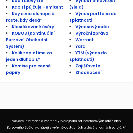
Kapitálový trh
Výnos nemovitosti
Kdo si půjčuje - emitent
(Yield)
Kdy cena dluhopisů
Výnos portfolia do
roste, kdy klesá?
splatnosti
Klasifikované úvěry
Výnosový index
KOBOS (Kontinuální
Výroční zpráva
Burzovní Obchodní
Warrant
Systém)
Yard
Kolik zaplatíme za
YTM (výnos do
jeden dluhopis?
splatnosti)
Komise pro cenné
Zajišťovatel
papíry
Zhodnocení
Veškeré informace a materiály zveřejněné na internetových stránkách
Burzovního Světa vycházejí z veřejně dostupných a důvěryhodných zdrojů. Při