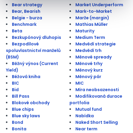
Bear strategy
Market Underperform
Bear, Bearish
Mark-to-Market
Belgie - burza
Marže (margin)
Benchmark
Mathias Müller
Beta
Maturity
Bezkupónový dluhopis
Medium Term
Bezpodílové
Medvědí strategie
spoluvlastnictví manželů
Medvědí trh
(BSM)
Měnové spready
Běžný výnos (Current
Měnové trhy
Yield)
Měnový kurz
Béžová kniha
Měnový pár
BIC
MIC
Bid
Míra neobsazenosti
Bill Pass
Modifikovaná durace
Blokové obchody
portfolia
Blue chips
Mutual fund
Blue sky laws
Nabídka
Bond
Naked Short Selling
Bonita
Near term