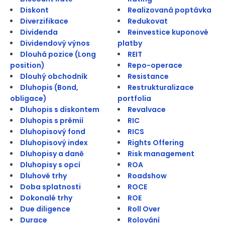
Diskont
Realizovaná poptávka
Diverzifikace
Redukovat
Dividenda
Reinvestice kuponové
Dividendový výnos
platby
Dlouhá pozice (Long
REIT
position)
Repo-operace
Dlouhý obchodník
Resistance
Dluhopis (Bond,
Restrukturalizace
obligace)
portfolia
Dluhopis s diskontem
Revalvace
Dluhopis s prémií
RIC
Dluhopisový fond
RICS
Dluhopisový index
Rights Offering
Dluhopisy a daně
Risk management
Dluhopisy s opcí
ROA
Dluhové trhy
Roadshow
Doba splatnosti
ROCE
Dokonalé trhy
ROE
Due diligence
Roll Over
Durace
Rolování