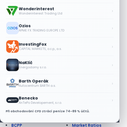
Americká opce
Kurzové riziko
Anglická aukce
Lednový efekt
Wonderinterest
›
Anuita
Leverage Buyout
Wonderinterest Trading Ltd
Apreciace
Likvidita
Arbitráž
Likvidní trh
Ozios
›
APME FX TRADING EUROPE LTD
Asijská opce
Limitní příkaz
Ask
Liquidity ratios
At best order; at
Lock up period
InvestingFox
›
CAPITAL MARKETS, o.c.p., a.s.
market order
Long position
Auditor
Long Term
NaKlíč
Auditorská společnost
Lot
›
Energodomy s.r.o.
Aukce
Lze na dluhopisu
Aukce dluhopisová
prodělat?
Barth Operák
Aukce na BCPP
Maďarsko - burza
›
Autocentrum BARTH a.s.
AUV
Makléř
Back office
Margin
Benecko
›
Balancovaný fond
Margin call
AnTePo Developement, s.r.o.
Bankovní záruka
Market Maker
Při obchodování CFD ztrácí peníze 74–89 % účtů.
Báze
Market Outperform
Bazický bod
Market Perform
BCPP
Market Ratios