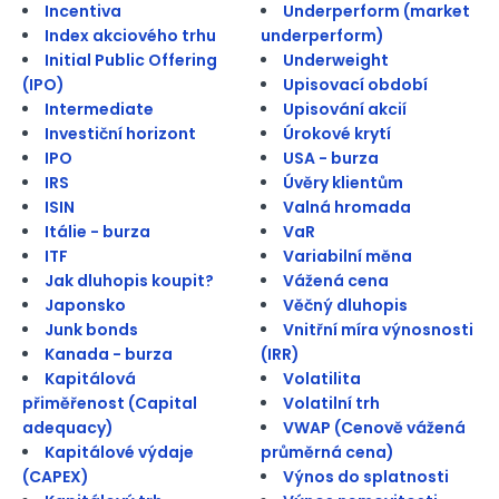
Incentiva
Underperform (market
Index akciového trhu
underperform)
Initial Public Offering
Underweight
(IPO)
Upisovací období
Intermediate
Upisování akcií
Investiční horizont
Úrokové krytí
IPO
USA - burza
IRS
Úvěry klientům
ISIN
Valná hromada
Itálie - burza
VaR
ITF
Variabilní měna
Jak dluhopis koupit?
Vážená cena
Japonsko
Věčný dluhopis
Junk bonds
Vnitřní míra výnosnosti
Kanada - burza
(IRR)
Kapitálová
Volatilita
přiměřenost (Capital
Volatilní trh
adequacy)
VWAP (Cenově vážená
Kapitálové výdaje
průměrná cena)
(CAPEX)
Výnos do splatnosti