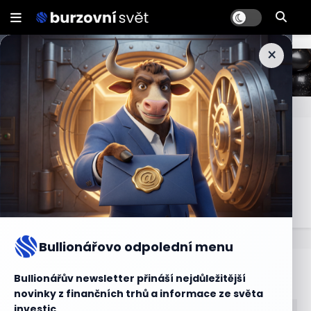
×
Měnové trhy
Měnové trhy jsou trhy, kde se obchoduje s různými
měnami. Investoři nakupují a prodávají měny s cílem
vytvářet zisky z kurzových rozdílů.
Bullionářovo odpolední menu
Bullionářův slovníček
Bullionářův newsletter přináší nejdůležitější
novinky z finančních trhů a informace ze světa
investic.