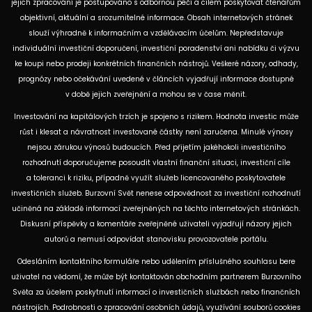
jejich zpracování je postupováno s odbornou péčí a cílem poskytovat čtenářům
objektivní, aktuální a srozumitelné informace. Obsah internetových stránek
slouží výhradně k informačním a vzdělávacím účelům. Nepředstavuje
individuální investiční doporučení, investiční poradenství ani nabídku či výzvu
ke koupi nebo prodeji konkrétních finančních nástrojů. Veškeré názory, odhady,
prognózy nebo očekávání uvedené v článcích vyjadřují informace dostupné
v době jejich zveřejnění a mohou se v čase měnit.
Investování na kapitálových trzích je spojeno s rizikem. Hodnota investic může
růst i klesat a návratnost investované částky není zaručena. Minulé výnosy
nejsou zárukou výnosů budoucích. Před přijetím jakéhokoli investičního
rozhodnutí doporučujeme posoudit vlastní finanční situaci, investiční cíle
a toleranci k riziku, případně využít služeb licencovaného poskytovatele
investičních služeb. Burzovní Svět nenese odpovědnost za investiční rozhodnutí
učiněná na základě informací zveřejněných na těchto internetových stránkách.
Diskusní příspěvky a komentáře zveřejněné uživateli vyjadřují názory jejich
autorů a nemusí odpovídat stanovisku provozovatele portálu.
Odesláním kontaktního formuláře nebo udělením příslušného souhlasu bere
uživatel na vědomí, že může být kontaktován obchodním partnerem Burzovního
Světa za účelem poskytnutí informací o investičních službách nebo finančních
nástrojích. Podrobnosti o zpracování osobních údajů, využívání souborů cookies