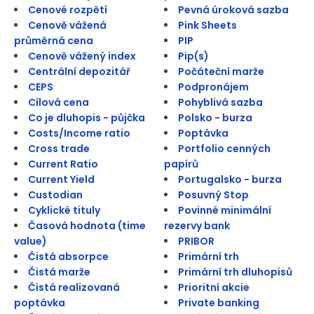
Cenové rozpětí
Pevná úroková sazba
Cenově vážená
Pink Sheets
průměrná cena
PIP
Cenově vážený index
Pip(s)
Centrální depozitář
Počáteční marže
CEPS
Podpronájem
Cílová cena
Pohyblivá sazba
Co je dluhopis - půjčka
Polsko - burza
Costs/Income ratio
Poptávka
Cross trade
Portfolio cenných
Current Ratio
papírů
Current Yield
Portugalsko - burza
Custodian
Posuvný Stop
Cyklické tituly
Povinné minimální
Časová hodnota (time
rezervy bank
value)
PRIBOR
Čistá absorpce
Primární trh
Čistá marže
Primární trh dluhopisů
Čistá realizovaná
Prioritní akcie
poptávka
Private banking