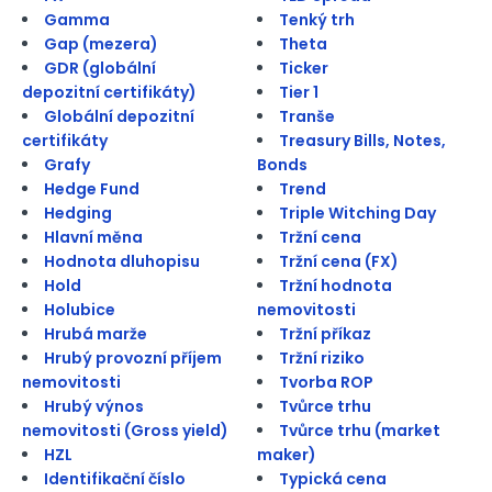
Gamma
Tenký trh
Gap (mezera)
Theta
GDR (globální
Ticker
depozitní certifikáty)
Tier 1
Globální depozitní
Tranše
certifikáty
Treasury Bills, Notes,
Grafy
Bonds
Hedge Fund
Trend
Hedging
Triple Witching Day
Hlavní měna
Tržní cena
Hodnota dluhopisu
Tržní cena (FX)
Hold
Tržní hodnota
Holubice
nemovitosti
Hrubá marže
Tržní příkaz
Hrubý provozní příjem
Tržní riziko
nemovitosti
Tvorba ROP
Hrubý výnos
Tvůrce trhu
nemovitosti (Gross yield)
Tvůrce trhu (market
HZL
maker)
Identifikační číslo
Typická cena