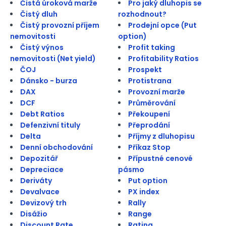
Čistá úroková marže
Pro jaký dluhopis se
Čistý dluh
rozhodnout?
Čistý provozní příjem
Prodejní opce (Put
nemovitosti
option)
Čistý výnos
Profit taking
nemovitosti (Net yield)
Profitability Ratios
ČOJ
Prospekt
Dánsko - burza
Protistrana
DAX
Provozní marže
DCF
Průměrování
Debt Ratios
Překoupení
Defenzivní tituly
Přeprodání
Delta
Příjmy z dluhopisu
Denní obchodování
Příkaz Stop
Depozitář
Přípustné cenové
Depreciace
pásmo
Deriváty
Put option
Devalvace
PX index
Devizový trh
Rally
Disážio
Range
Discount Rate
Rating