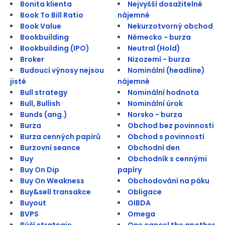
Bonita klienta
Nejvyšší dosažitelné
Book To Bill Ratio
nájemné
Book Value
Nekurzotvorný obchod
Bookbuilding
Německo - burza
Bookbuilding (IPO)
Neutral (Hold)
Broker
Nizozemí - burza
Budoucí výnosy nejsou
Nominální (headline)
jisté
nájemné
Bull strategy
Nominální hodnota
Bull, Bullish
Nominální úrok
Bunds (ang.)
Norsko - burza
Burza
Obchod bez povinnosti
Burza cenných papírů
Obchod s povinností
Burzovní seance
Obchodní den
Buy
Obchodník s cennými
Buy On Dip
papíry
Buy On Weakness
Obchodování na páku
Buy&sell transakce
Obligace
Buyout
OIBDA
BVPS
Omega
Býčí strategie
One cancel the another