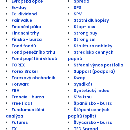
Evropská opce
Spread
Ex-day
SPS
Ex-dividend
SPV
Fair value
Státní dluhopisy
Finanční páka
Stop-loss
Finanční trhy
Strong buy
Finsko - burza
Strong sell
Fond fondů
Struktura nabídky
Fond peněžního trhu
Středisko cenných
Fond pojištění vkladů
papírů
FOREX
Střední výnos portfolia
Forex Broker
Support (podpora)
Forexový obchodník
Swap
Forward
Syndikát
FRA
Syntetický index
Francie - burza
Šíře trhu
Free float
Španělsko - burza
Fundamentální
Štěpení cenných
analýza
papírů (split)
Futures
Švýcarsko - burza
FX
TED Spread