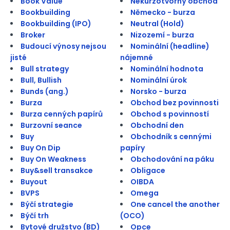
Book Value
Nekurzotvorný obchod
Bookbuilding
Německo - burza
Bookbuilding (IPO)
Neutral (Hold)
Broker
Nizozemí - burza
Budoucí výnosy nejsou
Nominální (headline)
jisté
nájemné
Bull strategy
Nominální hodnota
Bull, Bullish
Nominální úrok
Bunds (ang.)
Norsko - burza
Burza
Obchod bez povinnosti
Burza cenných papírů
Obchod s povinností
Burzovní seance
Obchodní den
Buy
Obchodník s cennými
Buy On Dip
papíry
Buy On Weakness
Obchodování na páku
Buy&sell transakce
Obligace
Buyout
OIBDA
BVPS
Omega
Býčí strategie
One cancel the another
Býčí trh
(OCO)
Bytové družstvo (BD)
Opce