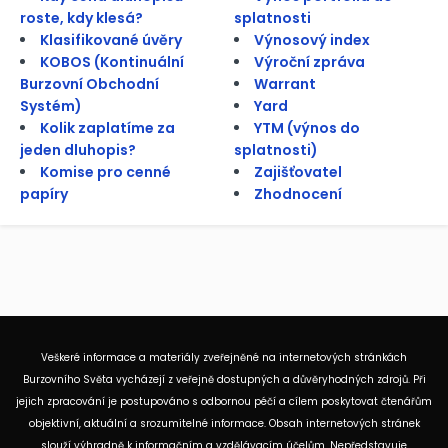
roste, kdy klesá?
splatnosti
Klasifikované úvěry
Výnosový index
KOBOS (Kontinuální
Výroční zpráva
Burzovní Obchodní
Warrant
Systém)
Yard
Kolik zaplatíme za
YTM (výnos do
jeden dluhopis?
splatnosti)
Komise pro cenné
Zajišťovatel
papíry
Zhodnocení
Veškeré informace a materiály zveřejněné na internetových stránkách
Burzovního Světa vycházejí z veřejně dostupných a důvěryhodných zdrojů. Při
jejich zpracování je postupováno s odbornou péčí a cílem poskytovat čtenářům
objektivní, aktuální a srozumitelné informace. Obsah internetových stránek
slouží výhradně k informačním a vzdělávacím účelům. Nepředstavuje