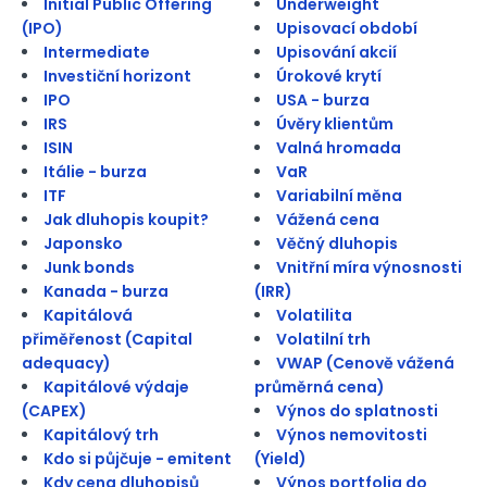
Initial Public Offering
Underweight
(IPO)
Upisovací období
Intermediate
Upisování akcií
Investiční horizont
Úrokové krytí
IPO
USA - burza
IRS
Úvěry klientům
ISIN
Valná hromada
Itálie - burza
VaR
ITF
Variabilní měna
Jak dluhopis koupit?
Vážená cena
Japonsko
Věčný dluhopis
Junk bonds
Vnitřní míra výnosnosti
Kanada - burza
(IRR)
Kapitálová
Volatilita
přiměřenost (Capital
Volatilní trh
adequacy)
VWAP (Cenově vážená
Kapitálové výdaje
průměrná cena)
(CAPEX)
Výnos do splatnosti
Kapitálový trh
Výnos nemovitosti
Kdo si půjčuje - emitent
(Yield)
Kdy cena dluhopisů
Výnos portfolia do