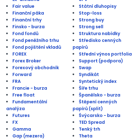
Fair value
Státní dluhopisy
Finanční páka
Stop-loss
Finanční trhy
Strong buy
Finsko - burza
Strong sell
Fond fondů
Struktura nabídky
Fond peněžního trhu
Středisko cenných
Fond pojištění vkladů
papírů
FOREX
Střední výnos portfolia
Forex Broker
Support (podpora)
Forexový obchodník
Swap
Forward
Syndikát
FRA
Syntetický index
Francie - burza
Šíře trhu
Free float
Španělsko - burza
Fundamentální
Štěpení cenných
analýza
papírů (split)
Futures
Švýcarsko - burza
FX
TED Spread
Gamma
Tenký trh
Gap (mezera)
Theta