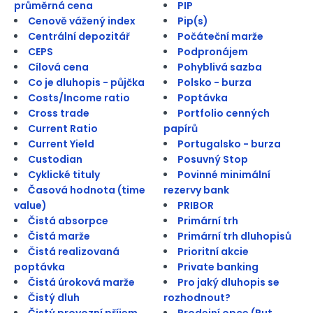
průměrná cena
PIP
Cenově vážený index
Pip(s)
Centrální depozitář
Počáteční marže
CEPS
Podpronájem
Cílová cena
Pohyblivá sazba
Co je dluhopis - půjčka
Polsko - burza
Costs/Income ratio
Poptávka
Cross trade
Portfolio cenných
Current Ratio
papírů
Current Yield
Portugalsko - burza
Custodian
Posuvný Stop
Cyklické tituly
Povinné minimální
Časová hodnota (time
rezervy bank
value)
PRIBOR
Čistá absorpce
Primární trh
Čistá marže
Primární trh dluhopisů
Čistá realizovaná
Prioritní akcie
poptávka
Private banking
Čistá úroková marže
Pro jaký dluhopis se
Čistý dluh
rozhodnout?
Čistý provozní příjem
Prodejní opce (Put