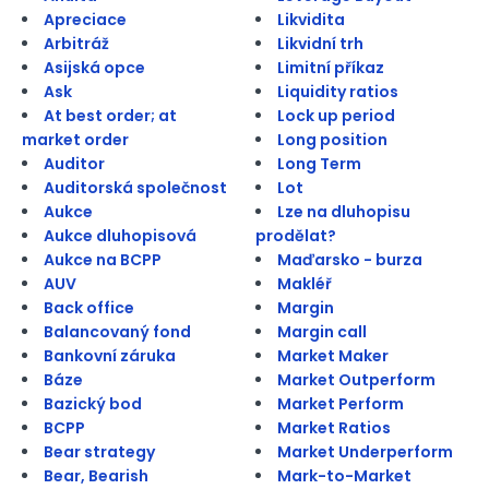
Apreciace
Likvidita
Arbitráž
Likvidní trh
Asijská opce
Limitní příkaz
Ask
Liquidity ratios
At best order; at
Lock up period
market order
Long position
Auditor
Long Term
Auditorská společnost
Lot
Aukce
Lze na dluhopisu
Aukce dluhopisová
prodělat?
Aukce na BCPP
Maďarsko - burza
AUV
Makléř
Back office
Margin
Balancovaný fond
Margin call
Bankovní záruka
Market Maker
Báze
Market Outperform
Bazický bod
Market Perform
BCPP
Market Ratios
Bear strategy
Market Underperform
Bear, Bearish
Mark-to-Market