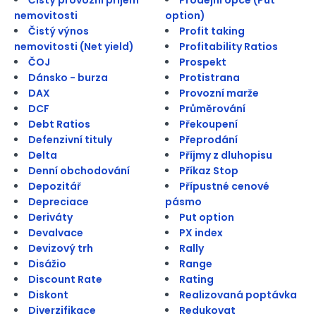
nemovitosti
option)
Čistý výnos
Profit taking
nemovitosti (Net yield)
Profitability Ratios
ČOJ
Prospekt
Dánsko - burza
Protistrana
DAX
Provozní marže
DCF
Průměrování
Debt Ratios
Překoupení
Defenzivní tituly
Přeprodání
Delta
Příjmy z dluhopisu
Denní obchodování
Příkaz Stop
Depozitář
Přípustné cenové
Depreciace
pásmo
Deriváty
Put option
Devalvace
PX index
Devizový trh
Rally
Disážio
Range
Discount Rate
Rating
Diskont
Realizovaná poptávka
Diverzifikace
Redukovat