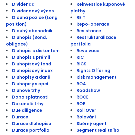
Dividenda
Reinvestice kuponové
Dividendový výnos
platby
Dlouhá pozice (Long
REIT
position)
Repo-operace
Dlouhý obchodník
Resistance
Dluhopis (Bond,
Restrukturalizace
obligace)
portfolia
Dluhopis s diskontem
Revalvace
Dluhopis s prémií
RIC
Dluhopisový fond
RICS
Dluhopisový index
Rights Offering
Dluhopisy a daně
Risk management
Dluhopisy s opcí
ROA
Dluhové trhy
Roadshow
Doba splatnosti
ROCE
Dokonalé trhy
ROE
Due diligence
Roll Over
Durace
Rolování
Durace dluhopisu
Sběrný agent
Durace portfolia
Segment realitního