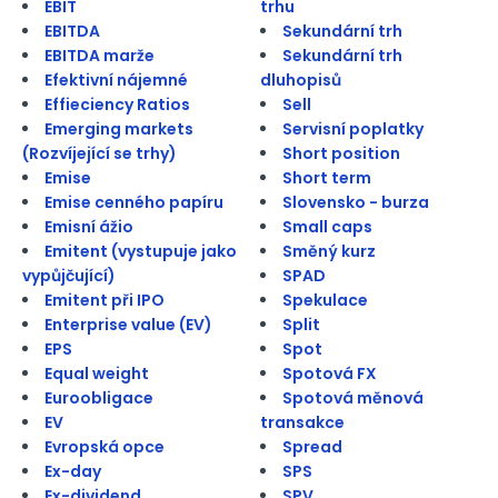
EBIT
trhu
EBITDA
Sekundární trh
EBITDA marže
Sekundární trh
Efektivní nájemné
dluhopisů
Effieciency Ratios
Sell
Emerging markets
Servisní poplatky
(Rozvíjející se trhy)
Short position
Emise
Short term
Emise cenného papíru
Slovensko - burza
Emisní ážio
Small caps
Emitent (vystupuje jako
Směný kurz
vypůjčující)
SPAD
Emitent při IPO
Spekulace
Enterprise value (EV)
Split
EPS
Spot
Equal weight
Spotová FX
Euroobligace
Spotová měnová
EV
transakce
Evropská opce
Spread
Ex-day
SPS
Ex-dividend
SPV