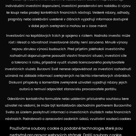
individuální investiční doporučení, investiční poradenství ani nabídku či výzvu
ke koupi nebo prodeji konkrétních finančních nástrojů. Veškeré názory, odhady,
prognózy nebo očekávání uvedené v článcích vyjadřují informace dostupné
v době jejich zveřejnění a mohou se v čase měnit.
Investování na kapitálových trzích je spojeno s rizikem. Hodnota investic může
růst i klesat a návratnost investované částky není zaručena. Minulé výnosy
nejsou zárukou výnosů budoucích. Před přijetím jakéhokoli investičního
rozhodnutí doporučujeme posoudit vlastní finanční situaci, investiční cíle
a toleranci k riziku, případně využít služeb licencovaného poskytovatele
investičních služeb. Burzovní Svět nenese odpovědnost za investiční rozhodnutí
učiněná na základě informací zveřejněných na těchto internetových stránkách.
Diskusní příspěvky a komentáře zveřejněné uživateli vyjadřují názory jejich
autorů a nemusí odpovídat stanovisku provozovatele portálu.
Odesláním kontaktního formuláře nebo udělením příslušného souhlasu bere
uživatel na vědomí, že může být kontaktován obchodním partnerem Burzovního
Světa za účelem poskytnutí informací o investičních službách nebo finančních
nástrojích. Podrobnosti o zpracování osobních údajů, využívání souborů cookies
a obchodních partnerech jsou uvedeny v příslušných dokumentech
Používáme soubory cookie a podobné technologie, které jsou
dostupných na těchto internetových stránkách. U jednotlivých článků mohou
nezbytné pro provoz webových stránek. Další soubory cookie