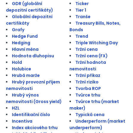
GDR (globální
Ticker
depozitní certifikáty)
Tier 1
Globální depozitní
Tranše
certifikáty
Treasury Bills, Notes,
Grafy
Bonds
Hedge Fund
Trend
Hedging
Triple Witching Day
Hlavní měna
Tržní cena
Hodnota dluhopisu
Tržní cena (FX)
Hold
Tržní hodnota
Holubice
nemovitosti
Hrubá marže
Tržní příkaz
Hrubý provozní příjem
Tržní riziko
nemovitosti
Tvorba ROP
Hrubý výnos
Tvůrce trhu
nemovitosti (Gross yield)
Tvůrce trhu (market
HZL
maker)
Identifikační číslo
Typická cena
Incentiva
Underperform (market
Index akciového trhu
underperform)