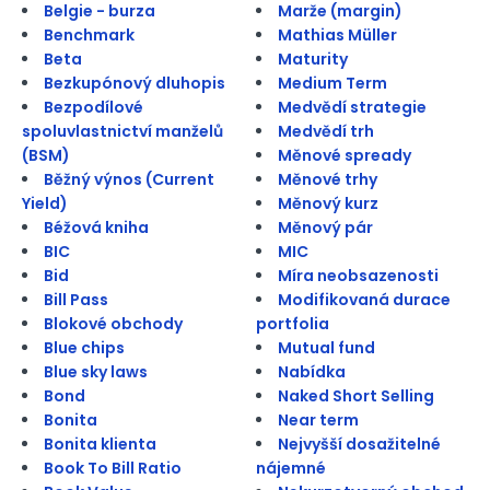
Belgie - burza
Marže (margin)
Benchmark
Mathias Müller
Beta
Maturity
Bezkupónový dluhopis
Medium Term
Bezpodílové
Medvědí strategie
spoluvlastnictví manželů
Medvědí trh
(BSM)
Měnové spready
Běžný výnos (Current
Měnové trhy
Yield)
Měnový kurz
Béžová kniha
Měnový pár
BIC
MIC
Bid
Míra neobsazenosti
Bill Pass
Modifikovaná durace
Blokové obchody
portfolia
Blue chips
Mutual fund
Blue sky laws
Nabídka
Bond
Naked Short Selling
Bonita
Near term
Bonita klienta
Nejvyšší dosažitelné
Book To Bill Ratio
nájemné