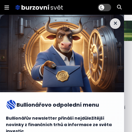
×
Jak dluhopis koupit?
Dluhopisy jsou vydávány na trhu prostřednictvím
primárních emisí.
Největší bankovní i nebankovní obchodníci jsou obvykle
účastníky primárních emisí, kteří nakupují dluhopisy jak
Bullionářovo odpolední menu
pro sebe, tak pro své klienty. V České republice je primární
trh státních i podnikových dluhopisů relativně rozvinutý.
Bullionářův newsletter přináší nejdůležitější
Státní dluhopisy se na primárním trhu prodávají
novinky z finančních trhů a informace ze světa
prostřednictvím americké výnosové aukce, kde jsou
investic.