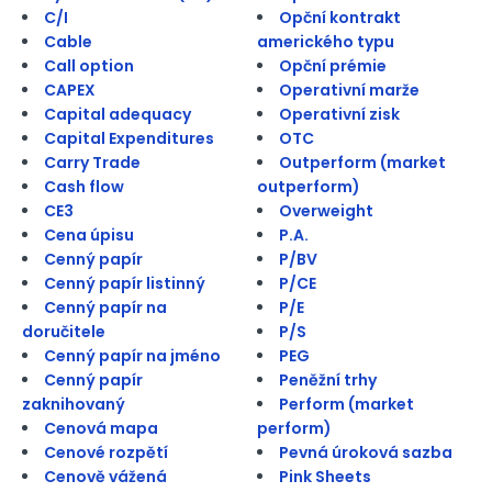
C/I
Opční kontrakt
Cable
amerického typu
Call option
Opční prémie
CAPEX
Operativní marže
Capital adequacy
Operativní zisk
Capital Expenditures
OTC
Carry Trade
Outperform (market
Cash flow
outperform)
CE3
Overweight
Cena úpisu
P.A.
Cenný papír
P/BV
Cenný papír listinný
P/CE
Cenný papír na
P/E
doručitele
P/S
Cenný papír na jméno
PEG
Cenný papír
Peněžní trhy
zaknihovaný
Perform (market
Cenová mapa
perform)
Cenové rozpětí
Pevná úroková sazba
Cenově vážená
Pink Sheets