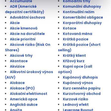
Accumulate
Komoditní trhy
ADR (Americké
Komunální dluhopisy
depozitní certifikáty)
Kontinuální režim
Advokátní úschova
Konvertibilní obligace
Akcie
Korporátní dluhopisy
Akcie kmenová
Kotace
Akcie na doručitele
Kotovaná měna
Akcie prioritní
Krátká pozice
Akciové riziko (Risk On
Krátká pozice (short
Shares)
selling)
Akciové trhy
Krátký klient
Akontace
Křížový kurz
Akvizice
Kupní opce (call
Alikvotní úrokový výnos
option)
(AUV)
Kupónový dluhopis
Alokace
Kupónový výnos
Alokace (IPO)
Kurz cenného papíru
Alokační efektivnost
Kurzotvorný obchod
Americká opce
Kurzové riziko
Anglická aukce
Lednový efekt
Anuita
Leverage Buyout