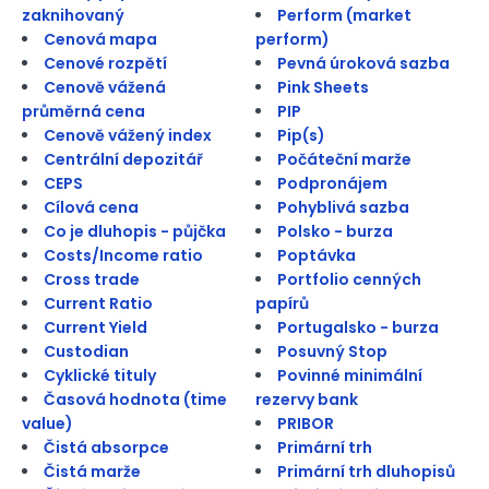
zaknihovaný
Perform (market
Cenová mapa
perform)
Cenové rozpětí
Pevná úroková sazba
Cenově vážená
Pink Sheets
průměrná cena
PIP
Cenově vážený index
Pip(s)
Centrální depozitář
Počáteční marže
CEPS
Podpronájem
Cílová cena
Pohyblivá sazba
Co je dluhopis - půjčka
Polsko - burza
Costs/Income ratio
Poptávka
Cross trade
Portfolio cenných
Current Ratio
papírů
Current Yield
Portugalsko - burza
Custodian
Posuvný Stop
Cyklické tituly
Povinné minimální
Časová hodnota (time
rezervy bank
value)
PRIBOR
Čistá absorpce
Primární trh
Čistá marže
Primární trh dluhopisů