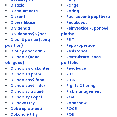
Disážio
Range
Discount Rate
Rating
Diskont
Realizovaná poptávka
Diverzifikace
Redukovat
Dividenda
Reinvestice kuponové
Dividendový výnos
platby
Dlouhá pozice (Long
REIT
position)
Repo-operace
Dlouhý obchodník
Resistance
Dluhopis (Bond,
Restrukturalizace
obligace)
portfolia
Dluhopis s diskontem
Revalvace
Dluhopis s prémií
RIC
Dluhopisový fond
RICS
Dluhopisový index
Rights Offering
Dluhopisy a daně
Risk management
Dluhopisy s opcí
ROA
Dluhové trhy
Roadshow
Doba splatnosti
ROCE
Dokonalé trhy
ROE