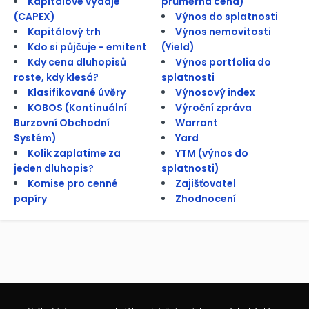
Kapitálové výdaje
průměrná cena)
(CAPEX)
Výnos do splatnosti
Kapitálový trh
Výnos nemovitosti
Kdo si půjčuje - emitent
(Yield)
Kdy cena dluhopisů
Výnos portfolia do
roste, kdy klesá?
splatnosti
Klasifikované úvěry
Výnosový index
KOBOS (Kontinuální
Výroční zpráva
Burzovní Obchodní
Warrant
Systém)
Yard
Kolik zaplatíme za
YTM (výnos do
jeden dluhopis?
splatnosti)
Komise pro cenné
Zajišťovatel
papíry
Zhodnocení