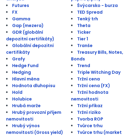
Futures
Švýcarsko - burza
FX
TED Spread
Gamma
Tenký trh
Gap (mezera)
Theta
GDR (globální
Ticker
depozitní certifikáty)
Tier 1
Globální depozitní
Tranše
certifikáty
Treasury Bills, Notes,
Grafy
Bonds
Hedge Fund
Trend
Hedging
Triple Witching Day
Hlavní měna
Tržní cena
Hodnota dluhopisu
Tržní cena (FX)
Hold
Tržní hodnota
Holubice
nemovitosti
Hrubá marže
Tržní příkaz
Hrubý provozní příjem
Tržní riziko
nemovitosti
Tvorba ROP
Hrubý výnos
Tvůrce trhu
nemovitosti (Gross yield)
Tvůrce trhu (market