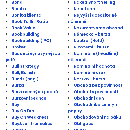
Bond
Naked Short Selling
Bonita
Near term
Bonita klienta
Nejvyšší dosažitelné
Book To Bill Ratio
nájemné
Book Value
Nekurzotvorný obchod
Bookbuilding
Německo - burza
Bookbuilding (IPO)
Neutral (Hold)
Broker
Nizozemí - burza
Budoucí výnosy nejsou
Nominální (headline)
jisté
nájemné
Bull strategy
Nominální hodnota
Bull, Bullish
Nominální úrok
Bunds (ang.)
Norsko - burza
Burza
Obchod bez povinnosti
Burza cenných papírů
Obchod s povinností
Burzovní seance
Obchodní den
Buy
Obchodník s cennými
Buy On Dip
papíry
Buy On Weakness
Obchodování na páku
Buy&sell transakce
Obligace
Buyout
OIBDA