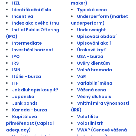
HZL
maker)
Identifikační číslo
Typická cena
Incentiva
Underperform (market
Index akciového trhu
underperform)
Initial Public Offering
Underweight
(IPO)
Upisovací období
Intermediate
Upisování akcií
Investiční horizont
Úrokové krytí
IPO
USA - burza
IRS
Úvěry klientům
ISIN
Valná hromada
Itálie - burza
VaR
ITF
Variabilní měna
Jak dluhopis koupit?
Vážená cena
Japonsko
Věčný dluhopis
Junk bonds
Vnitřní míra výnosnosti
Kanada - burza
(IRR)
Kapitálová
Volatilita
přiměřenost (Capital
Volatilní trh
adequacy)
VWAP (Cenově vážená