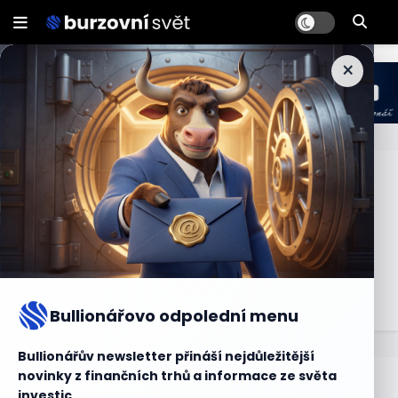
×
Trend
Trend je dlouhodobý směr, kterým se vyvíjí cena nebo
hodnota určitého finančního nástroje nebo ukazatele.
Může se jednat o vzestupný trend, kdy cena postupně
roste, nebo o sestupný trend, kdy cena klesá. Analýza
trendů se používá k predikci budoucího vývoje trhu.
Bullionářovo odpolední menu
Bullionářův newsletter přináší nejdůležitější
novinky z finančních trhů a informace ze světa
Bullionářův slovníček
investic.