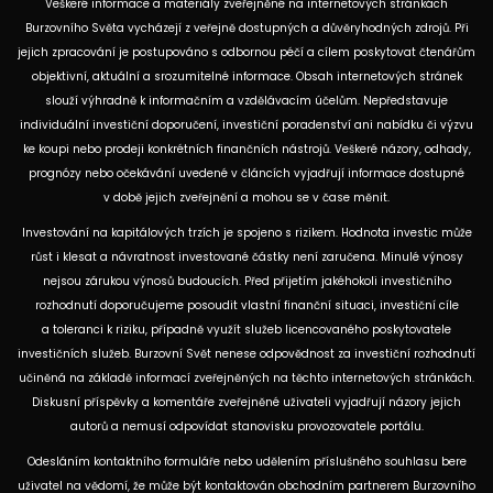
Veškeré informace a materiály zveřejněné na internetových stránkách
Burzovního Světa vycházejí z veřejně dostupných a důvěryhodných zdrojů. Při
jejich zpracování je postupováno s odbornou péčí a cílem poskytovat čtenářům
objektivní, aktuální a srozumitelné informace. Obsah internetových stránek
slouží výhradně k informačním a vzdělávacím účelům. Nepředstavuje
individuální investiční doporučení, investiční poradenství ani nabídku či výzvu
ke koupi nebo prodeji konkrétních finančních nástrojů. Veškeré názory, odhady,
prognózy nebo očekávání uvedené v článcích vyjadřují informace dostupné
v době jejich zveřejnění a mohou se v čase měnit.
Investování na kapitálových trzích je spojeno s rizikem. Hodnota investic může
růst i klesat a návratnost investované částky není zaručena. Minulé výnosy
nejsou zárukou výnosů budoucích. Před přijetím jakéhokoli investičního
rozhodnutí doporučujeme posoudit vlastní finanční situaci, investiční cíle
a toleranci k riziku, případně využít služeb licencovaného poskytovatele
investičních služeb. Burzovní Svět nenese odpovědnost za investiční rozhodnutí
učiněná na základě informací zveřejněných na těchto internetových stránkách.
Diskusní příspěvky a komentáře zveřejněné uživateli vyjadřují názory jejich
autorů a nemusí odpovídat stanovisku provozovatele portálu.
Odesláním kontaktního formuláře nebo udělením příslušného souhlasu bere
uživatel na vědomí, že může být kontaktován obchodním partnerem Burzovního