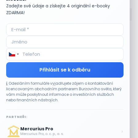
Zadejte své údaje a získejte 4 originální e-booky
ZDARMA!
Accumulate
Komoditní trhy
ADR (Americké
Komunální dluhopisy
depozitní certifikáty)
Kontinuální režim
Advokátní úschova
Konvertibilní obligace
Akcie
Korporátní dluhopisy
Akcie kmenová
Kotace
Přihlásit se k odběru
Akcie na doručitele
Kotovaná měna
Akcie prioritní
Krátká pozice
Odesláním formuláře vyjadřujete zájem o kontaktování
Akciové riziko (Risk On
Krátká pozice (short
licencovaným obchodním partnerem Burzovního světa, který
Shares)
selling)
vám může poskytnout informace o investičních službách
Akciové trhy
Krátký klient
nebo finančních nástrojích.
Akontace
Křížový kurz
Akvizice
Kupní opce (call
PARTNEŘI:
Alikvotní úrokový výnos
option)
(AUV)
Kupónový dluhopis
Mercurius Pro
›
Alokace
Kupónový výnos
Mercurius Pro, o. c. p., a. s.