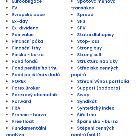
Euroobligace
Spotová měnová
EV
transakce
Evropská opce
Spread
Ex-day
SPS
Ex-dividend
SPV
Fair value
Státní dluhopisy
Finanční páka
Stop-loss
Finanční trhy
Strong buy
Finsko - burza
Strong sell
Fond fondů
Struktura nabídky
Fond peněžního trhu
Středisko cenných
Fond pojištění vkladů
papírů
FOREX
Střední výnos portfolia
Forex Broker
Support (podpora)
Forexový obchodník
Swap
Forward
Syndikát
FRA
Syntetický index
Francie - burza
Šíře trhu
Free float
Španělsko - burza
Fundamentální
Štěpení cenných
analýza
papírů (split)