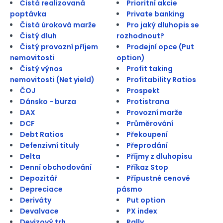
Čistá realizovaná
Prioritní akcie
poptávka
Private banking
Čistá úroková marže
Pro jaký dluhopis se
Čistý dluh
rozhodnout?
Čistý provozní příjem
Prodejní opce (Put
nemovitosti
option)
Čistý výnos
Profit taking
nemovitosti (Net yield)
Profitability Ratios
ČOJ
Prospekt
Dánsko - burza
Protistrana
DAX
Provozní marže
DCF
Průměrování
Debt Ratios
Překoupení
Defenzivní tituly
Přeprodání
Delta
Příjmy z dluhopisu
Denní obchodování
Příkaz Stop
Depozitář
Přípustné cenové
Depreciace
pásmo
Deriváty
Put option
Devalvace
PX index
Devizový trh
Rally