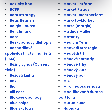
Bazický bod
Market Perform
BCPP
Market Ratios
Bear strategy
Market Underperform
Bear, Bearish
Mark-to-Market
Belgie - burza
Marže (margin)
Benchmark
Mathias Müller
Beta
Maturity
Bezkupónový dluhopis
Medium Term
Bezpodílové
Medvědí strategie
spoluvlastnictví manželů
Medvědí trh
(BSM)
Měnové spready
Běžný výnos (Current
Měnové trhy
Yield)
Měnový kurz
Béžová kniha
Měnový pár
BIC
MIC
Bid
Míra neobsazenosti
Bill Pass
Modifikovaná durace
Blokové obchody
portfolia
Blue chips
Mutual fund
Blue sky laws
Nabídka