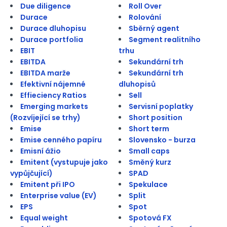
Due diligence
Roll Over
Durace
Rolování
Durace dluhopisu
Sběrný agent
Durace portfolia
Segment realitního
EBIT
trhu
EBITDA
Sekundární trh
EBITDA marže
Sekundární trh
Efektivní nájemné
dluhopisů
Effieciency Ratios
Sell
Emerging markets
Servisní poplatky
(Rozvíjející se trhy)
Short position
Emise
Short term
Emise cenného papíru
Slovensko - burza
Emisní ážio
Small caps
Emitent (vystupuje jako
Směný kurz
vypůjčující)
SPAD
Emitent při IPO
Spekulace
Enterprise value (EV)
Split
EPS
Spot
Equal weight
Spotová FX