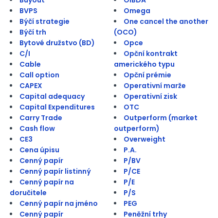
BVPS
Omega
Býčí strategie
One cancel the another
Býčí trh
(OCO)
Bytové družstvo (BD)
Opce
C/I
Opční kontrakt
Cable
amerického typu
Call option
Opční prémie
CAPEX
Operativní marže
Capital adequacy
Operativní zisk
Capital Expenditures
OTC
Carry Trade
Outperform (market
Cash flow
outperform)
CE3
Overweight
Cena úpisu
P.A.
Cenný papír
P/BV
Cenný papír listinný
P/CE
Cenný papír na
P/E
doručitele
P/S
Cenný papír na jméno
PEG
Cenný papír
Peněžní trhy