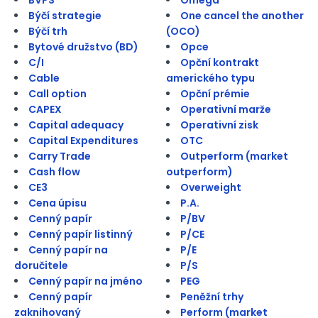
Býčí strategie
One cancel the another
Býčí trh
(OCO)
Bytové družstvo (BD)
Opce
C/I
Opční kontrakt
Cable
amerického typu
Call option
Opční prémie
CAPEX
Operativní marže
Capital adequacy
Operativní zisk
Capital Expenditures
OTC
Carry Trade
Outperform (market
Cash flow
outperform)
CE3
Overweight
Cena úpisu
P.A.
Cenný papír
P/BV
Cenný papír listinný
P/CE
Cenný papír na
P/E
doručitele
P/S
Cenný papír na jméno
PEG
Cenný papír
Peněžní trhy
zaknihovaný
Perform (market