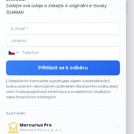
Zadejte své údaje a získejte 4 originální e-booky
ZDARMA!
Accumulate
Komoditní trhy
ADR (Americké
Komunální dluhopisy
depozitní certifikáty)
Kontinuální režim
Advokátní úschova
Konvertibilní obligace
Akcie
Korporátní dluhopisy
Akcie kmenová
Kotace
Akcie na doručitele
Kotovaná měna
Přihlásit se k odběru
Akcie prioritní
Krátká pozice
Akciové riziko (Risk On
Krátká pozice (short
Odesláním formuláře vyjadřujete zájem o kontaktování
Shares)
selling)
licencovaným obchodním partnerem Burzovního světa, který
Akciové trhy
Krátký klient
vám může poskytnout informace o investičních službách
Akontace
Křížový kurz
nebo finančních nástrojích.
Akvizice
Kupní opce (call
Alikvotní úrokový výnos
option)
PARTNEŘI:
(AUV)
Kupónový dluhopis
Alokace
Kupónový výnos
Mercurius Pro
›
Alokace (IPO)
Kurz cenného papíru
Mercurius Pro, o. c. p., a. s.