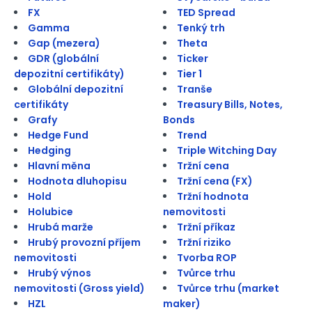
FX
TED Spread
Gamma
Tenký trh
Gap (mezera)
Theta
GDR (globální
Ticker
depozitní certifikáty)
Tier 1
Globální depozitní
Tranše
certifikáty
Treasury Bills, Notes,
Grafy
Bonds
Hedge Fund
Trend
Hedging
Triple Witching Day
Hlavní měna
Tržní cena
Hodnota dluhopisu
Tržní cena (FX)
Hold
Tržní hodnota
Holubice
nemovitosti
Hrubá marže
Tržní příkaz
Hrubý provozní příjem
Tržní riziko
nemovitosti
Tvorba ROP
Hrubý výnos
Tvůrce trhu
nemovitosti (Gross yield)
Tvůrce trhu (market
HZL
maker)