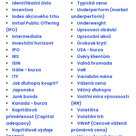
Identifikační číslo
Typická cena
Incentiva
Underperform (market
Index akciového trhu
underperform)
Initial Public Offering
Underweight
(IPO)
Upisovací období
Intermediate
Upisování akcií
Investiční horizont
Úrokové krytí
IPO
USA - burza
IRS
Úvěry klientům
ISIN
Valná hromada
Itálie - burza
VaR
ITF
Variabilní měna
Jak dluhopis koupit?
Vážená cena
Japonsko
Věčný dluhopis
Junk bonds
Vnitřní míra výnosnosti
Kanada - burza
(IRR)
Kapitálová
Volatilita
přiměřenost (Capital
Volatilní trh
adequacy)
VWAP (Cenově vážená
Kapitálové výdaje
průměrná cena)