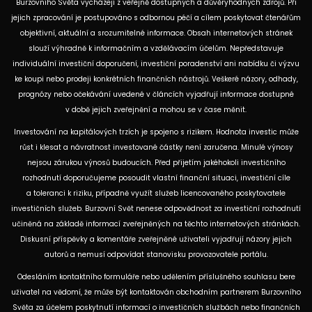
Burzovního Světa vycházejí z veřejně dostupných a důvěryhodných zdrojů. Při
jejich zpracování je postupováno s odbornou péčí a cílem poskytovat čtenářům
objektivní, aktuální a srozumitelné informace. Obsah internetových stránek
slouží výhradně k informačním a vzdělávacím účelům. Nepředstavuje
individuální investiční doporučení, investiční poradenství ani nabídku či výzvu
ke koupi nebo prodeji konkrétních finančních nástrojů. Veškeré názory, odhady,
prognózy nebo očekávání uvedené v článcích vyjadřují informace dostupné
v době jejich zveřejnění a mohou se v čase měnit.
Investování na kapitálových trzích je spojeno s rizikem. Hodnota investic může
růst i klesat a návratnost investované částky není zaručena. Minulé výnosy
nejsou zárukou výnosů budoucích. Před přijetím jakéhokoli investičního
rozhodnutí doporučujeme posoudit vlastní finanční situaci, investiční cíle
a toleranci k riziku, případně využít služeb licencovaného poskytovatele
investičních služeb. Burzovní Svět nenese odpovědnost za investiční rozhodnutí
učiněná na základě informací zveřejněných na těchto internetových stránkách.
Diskusní příspěvky a komentáře zveřejněné uživateli vyjadřují názory jejich
autorů a nemusí odpovídat stanovisku provozovatele portálu.
Odesláním kontaktního formuláře nebo udělením příslušného souhlasu bere
uživatel na vědomí, že může být kontaktován obchodním partnerem Burzovního
Světa za účelem poskytnutí informací o investičních službách nebo finančních