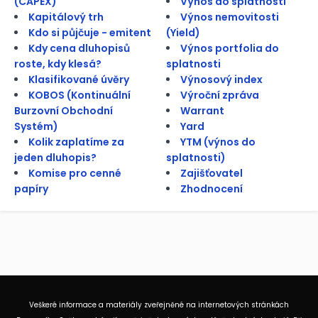
(CAPEX)
Výnos do splatnosti
Kapitálový trh
Výnos nemovitosti
Kdo si půjčuje - emitent
(Yield)
Kdy cena dluhopisů
Výnos portfolia do
roste, kdy klesá?
splatnosti
Klasifikované úvěry
Výnosový index
KOBOS (Kontinuální
Výroční zpráva
Burzovní Obchodní
Warrant
Systém)
Yard
Kolik zaplatíme za
YTM (výnos do
jeden dluhopis?
splatnosti)
Komise pro cenné
Zajišťovatel
papíry
Zhodnocení
Veškeré informace a materiály zveřejněné na internetových stránkách