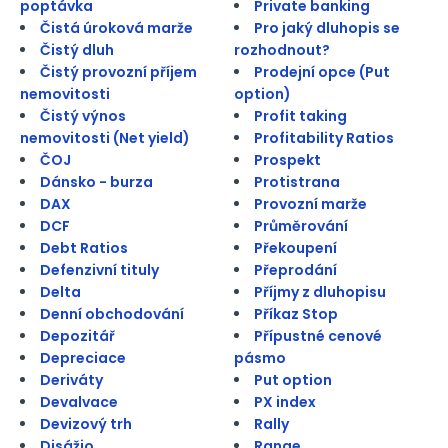
poptávka
Private banking
Čistá úroková marže
Pro jaký dluhopis se
Čistý dluh
rozhodnout?
Čistý provozní příjem
Prodejní opce (Put
nemovitosti
option)
Čistý výnos
Profit taking
nemovitosti (Net yield)
Profitability Ratios
ČOJ
Prospekt
Dánsko - burza
Protistrana
DAX
Provozní marže
DCF
Průměrování
Debt Ratios
Překoupení
Defenzivní tituly
Přeprodání
Delta
Příjmy z dluhopisu
Denní obchodování
Příkaz Stop
Depozitář
Přípustné cenové
Depreciace
pásmo
Deriváty
Put option
Devalvace
PX index
Devizový trh
Rally
Disážio
Range