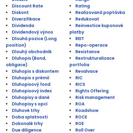
Discount Rate
Rating
Diskont
Realizovaná poptávka
Diverzifikace
Redukovat
Dividenda
Reinvestice kuponové
Dividendový výnos
platby
Dlouhá pozice (Long
REIT
position)
Repo-operace
Dlouhý obchodník
Resistance
Dluhopis (Bond,
Restrukturalizace
obligace)
portfolia
Dluhopis s diskontem
Revalvace
Dluhopis s prémií
RIC
Dluhopisový fond
RICS
Dluhopisový index
Rights Offering
Dluhopisy a daně
Risk management
Dluhopisy s opcí
ROA
Dluhové trhy
Roadshow
Doba splatnosti
ROCE
Dokonalé trhy
ROE
Due diligence
Roll Over