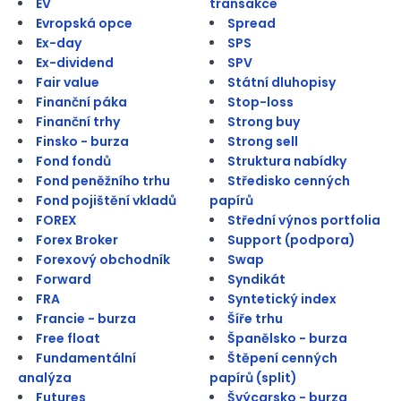
EV
transakce
Evropská opce
Spread
Ex-day
SPS
Ex-dividend
SPV
Fair value
Státní dluhopisy
Finanční páka
Stop-loss
Finanční trhy
Strong buy
Finsko - burza
Strong sell
Fond fondů
Struktura nabídky
Fond peněžního trhu
Středisko cenných
Fond pojištění vkladů
papírů
FOREX
Střední výnos portfolia
Forex Broker
Support (podpora)
Forexový obchodník
Swap
Forward
Syndikát
FRA
Syntetický index
Francie - burza
Šíře trhu
Free float
Španělsko - burza
Fundamentální
Štěpení cenných
analýza
papírů (split)
Futures
Švýcarsko - burza