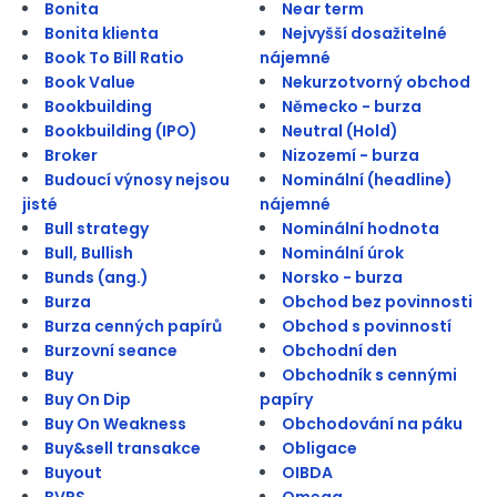
Bonita
Near term
Bonita klienta
Nejvyšší dosažitelné
Book To Bill Ratio
nájemné
Book Value
Nekurzotvorný obchod
Bookbuilding
Německo - burza
Bookbuilding (IPO)
Neutral (Hold)
Broker
Nizozemí - burza
Budoucí výnosy nejsou
Nominální (headline)
jisté
nájemné
Bull strategy
Nominální hodnota
Bull, Bullish
Nominální úrok
Bunds (ang.)
Norsko - burza
Burza
Obchod bez povinnosti
Burza cenných papírů
Obchod s povinností
Burzovní seance
Obchodní den
Buy
Obchodník s cennými
Buy On Dip
papíry
Buy On Weakness
Obchodování na páku
Buy&sell transakce
Obligace
Buyout
OIBDA
BVPS
Omega