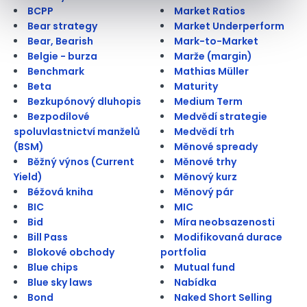
BCPP
Market Ratios
Bear strategy
Market Underperform
Bear, Bearish
Mark-to-Market
Belgie - burza
Marže (margin)
Benchmark
Mathias Müller
Beta
Maturity
Bezkupónový dluhopis
Medium Term
Bezpodílové
Medvědí strategie
spoluvlastnictví manželů
Medvědí trh
(BSM)
Měnové spready
Běžný výnos (Current
Měnové trhy
Yield)
Měnový kurz
Béžová kniha
Měnový pár
BIC
MIC
Bid
Míra neobsazenosti
Bill Pass
Modifikovaná durace
Blokové obchody
portfolia
Blue chips
Mutual fund
Blue sky laws
Nabídka
Bond
Naked Short Selling