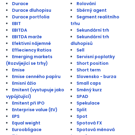
Durace
Rolování
Durace dluhopisu
Sběrný agent
Durace portfolia
Segment realitního
EBIT
trhu
EBITDA
Sekundární trh
EBITDA marže
Sekundární trh
Efektivní nájemné
dluhopisů
Effieciency Ratios
Sell
Emerging markets
Servisní poplatky
(Rozvíjející se trhy)
Short position
Emise
Short term
Emise cenného papíru
Slovensko - burza
Emisní ážio
Small caps
Emitent (vystupuje jako
Směný kurz
vypůjčující)
SPAD
Emitent při IPO
Spekulace
Enterprise value (EV)
Split
EPS
Spot
Equal weight
Spotová FX
Euroobligace
Spotová měnová