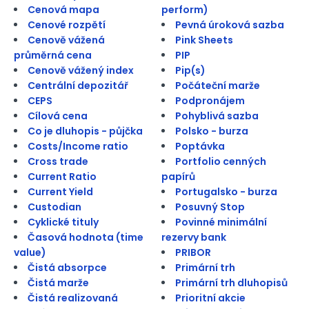
Cenová mapa
perform)
Cenové rozpětí
Pevná úroková sazba
Cenově vážená
Pink Sheets
průměrná cena
PIP
Cenově vážený index
Pip(s)
Centrální depozitář
Počáteční marže
CEPS
Podpronájem
Cílová cena
Pohyblivá sazba
Co je dluhopis - půjčka
Polsko - burza
Costs/Income ratio
Poptávka
Cross trade
Portfolio cenných
Current Ratio
papírů
Current Yield
Portugalsko - burza
Custodian
Posuvný Stop
Cyklické tituly
Povinné minimální
Časová hodnota (time
rezervy bank
value)
PRIBOR
Čistá absorpce
Primární trh
Čistá marže
Primární trh dluhopisů
Čistá realizovaná
Prioritní akcie