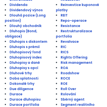
Dividenda
Reinvestice kuponové
Dividendový výnos
platby
Dlouhá pozice (Long
REIT
position)
Repo-operace
Dlouhý obchodník
Resistance
Dluhopis (Bond,
Restrukturalizace
obligace)
portfolia
Dluhopis s diskontem
Revalvace
Dluhopis s prémií
RIC
Dluhopisový fond
RICS
Dluhopisový index
Rights Offering
Dluhopisy a daně
Risk management
Dluhopisy s opcí
ROA
Dluhové trhy
Roadshow
Doba splatnosti
ROCE
Dokonalé trhy
ROE
Due diligence
Roll Over
Durace
Rolování
Durace dluhopisu
Sběrný agent
Durace portfolia
Segment realitního