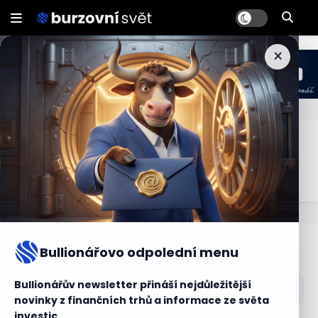
×
Custodian
Osoba, která spravuje aktiva, která jsou svěřena klientem.
Bullionářův slovníček
Bullionářovo odpolední menu
Bullionářův newsletter přináší nejdůležitější
novinky z finančních trhů a informace ze světa
investic.