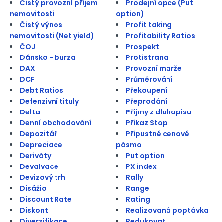
Čistý provozní příjem
Prodejní opce (Put
nemovitosti
option)
Čistý výnos
Profit taking
nemovitosti (Net yield)
Profitability Ratios
ČOJ
Prospekt
Dánsko - burza
Protistrana
DAX
Provozní marže
DCF
Průměrování
Debt Ratios
Překoupení
Defenzivní tituly
Přeprodání
Delta
Příjmy z dluhopisu
Denní obchodování
Příkaz Stop
Depozitář
Přípustné cenové
Depreciace
pásmo
Deriváty
Put option
Devalvace
PX index
Devizový trh
Rally
Disážio
Range
Discount Rate
Rating
Diskont
Realizovaná poptávka
Diverzifikace
Redukovat