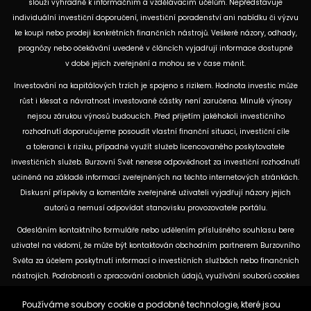
slouží výhradně k informačním a vzdělávacím účelům. Nepředstavuje
individuální investiční doporučení, investiční poradenství ani nabídku či výzvu
ke koupi nebo prodeji konkrétních finančních nástrojů. Veškeré názory, odhady,
prognózy nebo očekávání uvedené v článcích vyjadřují informace dostupné
v době jejich zveřejnění a mohou se v čase měnit.
Investování na kapitálových trzích je spojeno s rizikem. Hodnota investic může
růst i klesat a návratnost investované částky není zaručena. Minulé výnosy
nejsou zárukou výnosů budoucích. Před přijetím jakéhokoli investičního
rozhodnutí doporučujeme posoudit vlastní finanční situaci, investiční cíle
a toleranci k riziku, případně využít služeb licencovaného poskytovatele
investičních služeb. Burzovní Svět nenese odpovědnost za investiční rozhodnutí
učiněná na základě informací zveřejněných na těchto internetových stránkách.
Diskusní příspěvky a komentáře zveřejněné uživateli vyjadřují názory jejich
autorů a nemusí odpovídat stanovisku provozovatele portálu.
Odesláním kontaktního formuláře nebo udělením příslušného souhlasu bere
uživatel na vědomí, že může být kontaktován obchodním partnerem Burzovního
Světa za účelem poskytnutí informací o investičních službách nebo finančních
nástrojích. Podrobnosti o zpracování osobních údajů, využívání souborů cookies
a obchodních partnerech jsou uvedeny v příslušných dokumentech
Používáme soubory cookie a podobné technologie, které jsou
dostupných na těchto internetových stránkách. U jednotlivých článků mohou