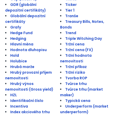
GDR (globální
Ticker
depozitní certifikáty)
Tier 1
Globální depozitní
Tranše
certifikáty
Treasury Bills, Notes,
Grafy
Bonds
Hedge Fund
Trend
Hedging
Triple Witching Day
Hlavní měna
Tržní cena
Hodnota dluhopisu
Tržní cena (FX)
Hold
Tržní hodnota
Holubice
nemovitosti
Hrubá marže
Tržní příkaz
Hrubý provozní příjem
Tržní riziko
nemovitosti
Tvorba ROP
Hrubý výnos
Tvůrce trhu
nemovitosti (Gross yield)
Tvůrce trhu (market
HZL
maker)
Identifikační číslo
Typická cena
Incentiva
Underperform (market
Index akciového trhu
underperform)