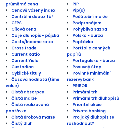
průměrná cena
PIP
Cenově vážený index
Pip(s)
Centrální depozitář
Počáteční marže
CEPS
Podpronájem
Cílová cena
Pohyblivá sazba
Co je dluhopis - půjčka
Polsko - burza
Costs/Income ratio
Poptávka
Cross trade
Portfolio cenných
Current Ratio
papírů
Current Yield
Portugalsko - burza
Custodian
Posuvný Stop
Cyklické tituly
Povinné minimální
Časová hodnota (time
rezervy bank
value)
PRIBOR
Čistá absorpce
Primární trh
Čistá marže
Primární trh dluhopisů
Čistá realizovaná
Prioritní akcie
poptávka
Private banking
Čistá úroková marže
Pro jaký dluhopis se
Čistý dluh
rozhodnout?