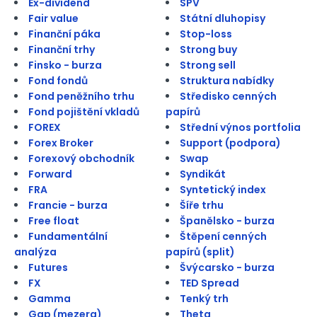
Ex-dividend
SPV
Fair value
Státní dluhopisy
Finanční páka
Stop-loss
Finanční trhy
Strong buy
Finsko - burza
Strong sell
Fond fondů
Struktura nabídky
Fond peněžního trhu
Středisko cenných
Fond pojištění vkladů
papírů
FOREX
Střední výnos portfolia
Forex Broker
Support (podpora)
Forexový obchodník
Swap
Forward
Syndikát
FRA
Syntetický index
Francie - burza
Šíře trhu
Free float
Španělsko - burza
Fundamentální
Štěpení cenných
analýza
papírů (split)
Futures
Švýcarsko - burza
FX
TED Spread
Gamma
Tenký trh
Gap (mezera)
Theta