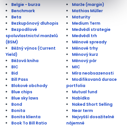
Belgie - burza
Marže (margin)
Benchmark
Mathias Müller
Beta
Maturity
Bezkupónový dluhopis
Medium Term
Bezpodílové
Medvědí strategie
spoluvlastnictví manželů
Medvědí trh
(BSM)
Měnové spready
Běžný výnos (Current
Měnové trhy
Yield)
Měnový kurz
Béžová kniha
Měnový pár
BIC
MIC
Bid
Míra neobsazenosti
Bill Pass
Modifikovaná durace
Blokové obchody
portfolia
Blue chips
Mutual fund
Blue sky laws
Nabídka
Bond
Naked Short Selling
Bonita
Near term
Bonita klienta
Nejvyšší dosažitelné
Book To Bill Ratio
nájemné