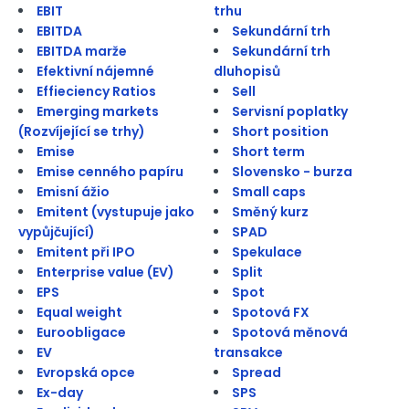
EBIT
trhu
EBITDA
Sekundární trh
EBITDA marže
Sekundární trh
Efektivní nájemné
dluhopisů
Effieciency Ratios
Sell
Emerging markets
Servisní poplatky
(Rozvíjející se trhy)
Short position
Emise
Short term
Emise cenného papíru
Slovensko - burza
Emisní ážio
Small caps
Emitent (vystupuje jako
Směný kurz
vypůjčující)
SPAD
Emitent při IPO
Spekulace
Enterprise value (EV)
Split
EPS
Spot
Equal weight
Spotová FX
Euroobligace
Spotová měnová
EV
transakce
Evropská opce
Spread
Ex-day
SPS