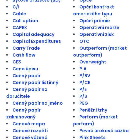
C/I
Opční kontrakt
Cable
amerického typu
Call option
Opční prémie
CAPEX
Operativní marže
Capital adequacy
Operativní zisk
Capital Expenditures
OTC
Carry Trade
Outperform (market
Cash flow
outperform)
CE3
Overweight
Cena úpisu
P.A.
Cenný papír
P/BV
Cenný papír listinný
P/CE
Cenný papír na
P/E
doručitele
P/S
Cenný papír na jméno
PEG
Cenný papír
Peněžní trhy
zaknihovaný
Perform (market
Cenová mapa
perform)
Cenové rozpětí
Pevná úroková sazba
Cenově vážená
Pink Sheets