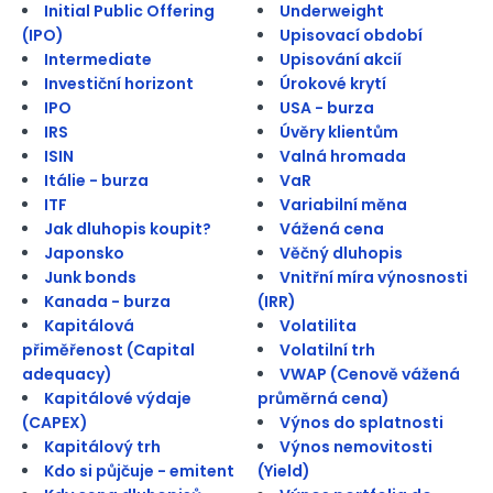
Initial Public Offering
Underweight
(IPO)
Upisovací období
Intermediate
Upisování akcií
Investiční horizont
Úrokové krytí
IPO
USA - burza
IRS
Úvěry klientům
ISIN
Valná hromada
Itálie - burza
VaR
ITF
Variabilní měna
Jak dluhopis koupit?
Vážená cena
Japonsko
Věčný dluhopis
Junk bonds
Vnitřní míra výnosnosti
Kanada - burza
(IRR)
Kapitálová
Volatilita
přiměřenost (Capital
Volatilní trh
adequacy)
VWAP (Cenově vážená
Kapitálové výdaje
průměrná cena)
(CAPEX)
Výnos do splatnosti
Kapitálový trh
Výnos nemovitosti
Kdo si půjčuje - emitent
(Yield)