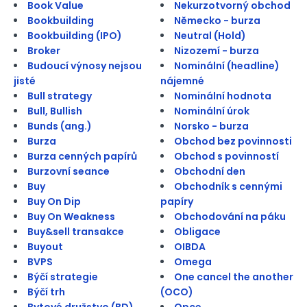
Book Value
Nekurzotvorný obchod
Bookbuilding
Německo - burza
Bookbuilding (IPO)
Neutral (Hold)
Broker
Nizozemí - burza
Budoucí výnosy nejsou
Nominální (headline)
jisté
nájemné
Bull strategy
Nominální hodnota
Bull, Bullish
Nominální úrok
Bunds (ang.)
Norsko - burza
Burza
Obchod bez povinnosti
Burza cenných papírů
Obchod s povinností
Burzovní seance
Obchodní den
Buy
Obchodník s cennými
Buy On Dip
papíry
Buy On Weakness
Obchodování na páku
Buy&sell transakce
Obligace
Buyout
OIBDA
BVPS
Omega
Býčí strategie
One cancel the another
Býčí trh
(OCO)
Bytové družstvo (BD)
Opce