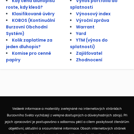
Kdy cena dluhopisů
Výnos portfolia do
roste, kdy klesá?
splatnosti
Klasifikované úvěry
Výnosový index
KOBOS (Kontinuální
Výroční zpráva
Burzovní Obchodní
Warrant
Systém)
Yard
Kolik zaplatíme za
YTM (výnos do
jeden dluhopis?
splatnosti)
Komise pro cenné
Zajišťovatel
papíry
Zhodnocení
Veškeré informace a materiály zveřejněné na internetových stránkách
Burzovního Světa vycházejí z veřejně dostupných a důvěryhodných zdrojů. Při
jejich zpracování je postupováno s odbornou péčí a cílem poskytovat čtenářům
objektivní, aktuální a srozumitelné informace. Obsah internetových stránek