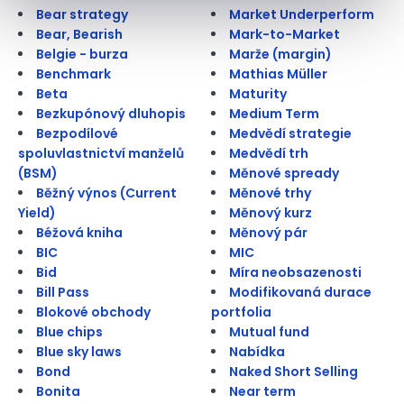
Bear strategy
Market Underperform
Bear, Bearish
Mark-to-Market
Belgie - burza
Marže (margin)
Benchmark
Mathias Müller
Beta
Maturity
Bezkupónový dluhopis
Medium Term
Bezpodílové
Medvědí strategie
spoluvlastnictví manželů
Medvědí trh
(BSM)
Měnové spready
Běžný výnos (Current
Měnové trhy
Yield)
Měnový kurz
Béžová kniha
Měnový pár
BIC
MIC
Bid
Míra neobsazenosti
Bill Pass
Modifikovaná durace
Blokové obchody
portfolia
Blue chips
Mutual fund
Blue sky laws
Nabídka
Bond
Naked Short Selling
Bonita
Near term