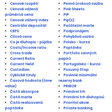
Cenové rozpětí
Pevná úroková sazba
Cenově vážená
Pink Sheets
průměrná cena
PIP
Cenově vážený index
Pip(s)
Centrální depozitář
Počáteční marže
CEPS
Podpronájem
Cílová cena
Pohyblivá sazba
Co je dluhopis - půjčka
Polsko - burza
Costs/Income ratio
Poptávka
Cross trade
Portfolio cenných
Current Ratio
papírů
Current Yield
Portugalsko - burza
Custodian
Posuvný Stop
Cyklické tituly
Povinné minimální
Časová hodnota (time
rezervy bank
value)
PRIBOR
Čistá absorpce
Primární trh
Čistá marže
Primární trh dluhopisů
Čistá realizovaná
Prioritní akcie
poptávka
Private banking