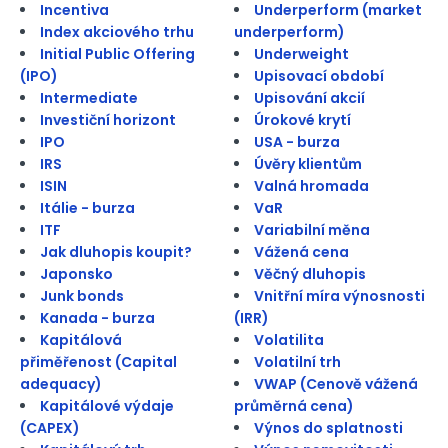
Incentiva
Underperform (market
Index akciového trhu
underperform)
Initial Public Offering
Underweight
(IPO)
Upisovací období
Intermediate
Upisování akcií
Investiční horizont
Úrokové krytí
IPO
USA - burza
IRS
Úvěry klientům
ISIN
Valná hromada
Itálie - burza
VaR
ITF
Variabilní měna
Jak dluhopis koupit?
Vážená cena
Japonsko
Věčný dluhopis
Junk bonds
Vnitřní míra výnosnosti
Kanada - burza
(IRR)
Kapitálová
Volatilita
přiměřenost (Capital
Volatilní trh
adequacy)
VWAP (Cenově vážená
Kapitálové výdaje
průměrná cena)
(CAPEX)
Výnos do splatnosti