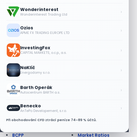
Americká opce
Kurzové riziko
Anglická aukce
Lednový efekt
Wonderinterest
›
Anuita
Leverage Buyout
Wonderinterest Trading Ltd
Apreciace
Likvidita
Arbitráž
Likvidní trh
Ozios
›
APME FX TRADING EUROPE LTD
Asijská opce
Limitní příkaz
Ask
Liquidity ratios
At best order; at
Lock up period
InvestingFox
›
CAPITAL MARKETS, o.c.p., a.s.
market order
Long position
Auditor
Long Term
NaKlíč
Auditorská společnost
Lot
›
Energodomy s.r.o.
Aukce
Lze na dluhopisu
Aukce dluhopisová
prodělat?
Barth Operák
Aukce na BCPP
Maďarsko - burza
›
Autocentrum BARTH a.s.
AUV
Makléř
Back office
Margin
Benecko
›
Balancovaný fond
Margin call
AnTePo Developement, s.r.o.
Bankovní záruka
Market Maker
Při obchodování CFD ztrácí peníze 74–89 % účtů.
Báze
Market Outperform
Bazický bod
Market Perform
BCPP
Market Ratios