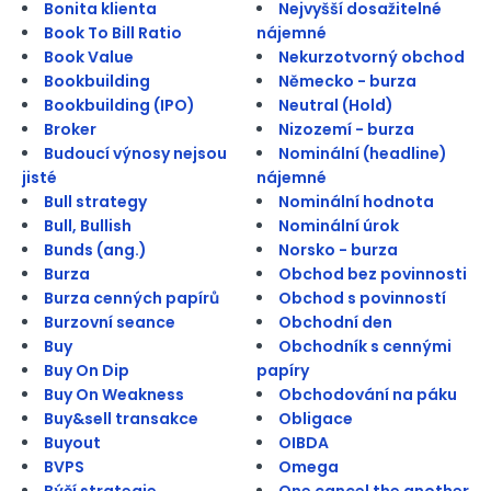
Bonita klienta
Nejvyšší dosažitelné
Book To Bill Ratio
nájemné
Book Value
Nekurzotvorný obchod
Bookbuilding
Německo - burza
Bookbuilding (IPO)
Neutral (Hold)
Broker
Nizozemí - burza
Budoucí výnosy nejsou
Nominální (headline)
jisté
nájemné
Bull strategy
Nominální hodnota
Bull, Bullish
Nominální úrok
Bunds (ang.)
Norsko - burza
Burza
Obchod bez povinnosti
Burza cenných papírů
Obchod s povinností
Burzovní seance
Obchodní den
Buy
Obchodník s cennými
Buy On Dip
papíry
Buy On Weakness
Obchodování na páku
Buy&sell transakce
Obligace
Buyout
OIBDA
BVPS
Omega
Býčí strategie
One cancel the another