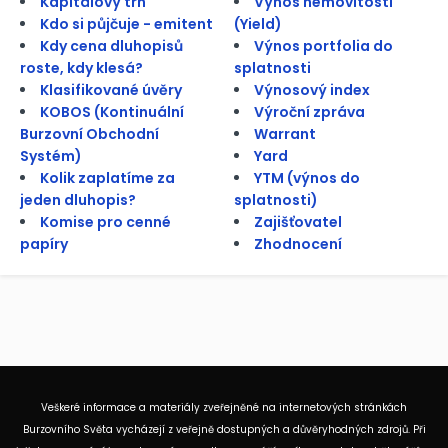
Kapitálový trh
Výnos nemovitosti
Kdo si půjčuje - emitent
(Yield)
Kdy cena dluhopisů
Výnos portfolia do
roste, kdy klesá?
splatnosti
Klasifikované úvěry
Výnosový index
KOBOS (Kontinuální
Výroční zpráva
Burzovní Obchodní
Warrant
Systém)
Yard
Kolik zaplatíme za
YTM (výnos do
jeden dluhopis?
splatnosti)
Komise pro cenné
Zajišťovatel
papíry
Zhodnocení
Veškeré informace a materiály zveřejněné na internetových stránkách
Burzovního Světa vycházejí z veřejně dostupných a důvěryhodných zdrojů. Při