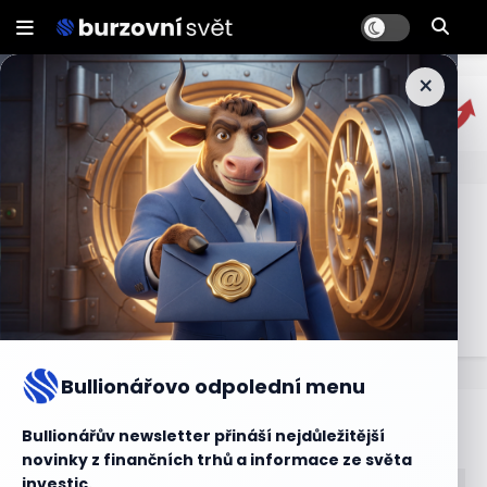
×
Back office
Oddělení v rámci finanční instituce, které se zabývá
zpracováním, vyrovnáním a další administrativou
obchodů.
Bullionářovo odpolední menu
Bullionářův slovníček
Bullionářův newsletter přináší nejdůležitější
novinky z finančních trhů a informace ze světa
investic.