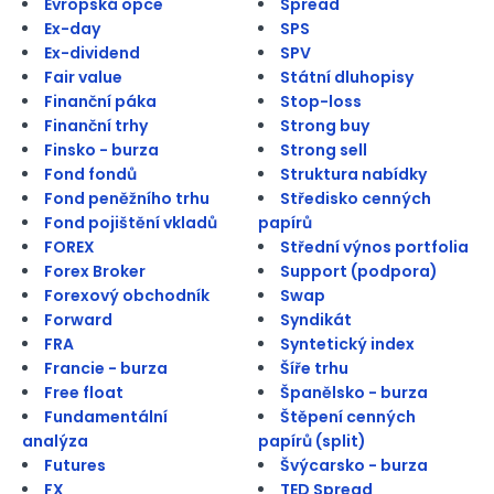
Evropská opce
Spread
Ex-day
SPS
Ex-dividend
SPV
Fair value
Státní dluhopisy
Finanční páka
Stop-loss
Finanční trhy
Strong buy
Finsko - burza
Strong sell
Fond fondů
Struktura nabídky
Fond peněžního trhu
Středisko cenných
Fond pojištění vkladů
papírů
FOREX
Střední výnos portfolia
Forex Broker
Support (podpora)
Forexový obchodník
Swap
Forward
Syndikát
FRA
Syntetický index
Francie - burza
Šíře trhu
Free float
Španělsko - burza
Fundamentální
Štěpení cenných
analýza
papírů (split)
Futures
Švýcarsko - burza
FX
TED Spread