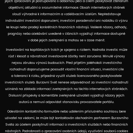
jejich zpracování je postupováno s odbornou péčí a cílem poskytovat čtenářům
objektivní, aktuální a srozumitelné informace. Obsah internetových stránek
slouží výhradně k informačním a vzdělávacím účelům. Nepředstavuje
individuální investiční doporučení, investiční poradenství ani nabídku či výzvu
ke koupi nebo prodeji konkrétních finančních nástrojů. Veškeré názory, odhady,
prognózy nebo očekávání uvedené v článcích vyjadřují informace dostupné
v době jejich zveřejnění a mohou se v čase měnit.
Investování na kapitálových trzích je spojeno s rizikem. Hodnota investic může
růst i klesat a návratnost investované částky není zaručena. Minulé výnosy
nejsou zárukou výnosů budoucích. Před přijetím jakéhokoli investičního
rozhodnutí doporučujeme posoudit vlastní finanční situaci, investiční cíle
a toleranci k riziku, případně využít služeb licencovaného poskytovatele
investičních služeb. Burzovní Svět nenese odpovědnost za investiční rozhodnutí
učiněná na základě informací zveřejněných na těchto internetových stránkách.
Diskusní příspěvky a komentáře zveřejněné uživateli vyjadřují názory jejich
autorů a nemusí odpovídat stanovisku provozovatele portálu.
Odesláním kontaktního formuláře nebo udělením příslušného souhlasu bere
uživatel na vědomí, že může být kontaktován obchodním partnerem Burzovního
Světa za účelem poskytnutí informací o investičních službách nebo finančních
nástrojích. Podrobnosti o zpracování osobních údajů, využívání souborů cookies