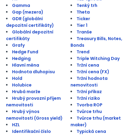
Gamma
Tenký trh
Gap (mezera)
Theta
GDR (globální
Ticker
depozitní certifikáty)
Tier 1
Globální depozitní
Tranše
certifikáty
Treasury Bills, Notes,
Grafy
Bonds
Hedge Fund
Trend
Hedging
Triple Witching Day
Hlavní měna
Tržní cena
Hodnota dluhopisu
Tržní cena (FX)
Hold
Tržní hodnota
Holubice
nemovitosti
Hrubá marže
Tržní příkaz
Hrubý provozní příjem
Tržní riziko
nemovitosti
Tvorba ROP
Hrubý výnos
Tvůrce trhu
nemovitosti (Gross yield)
Tvůrce trhu (market
HZL
maker)
Identifikační číslo
Typická cena