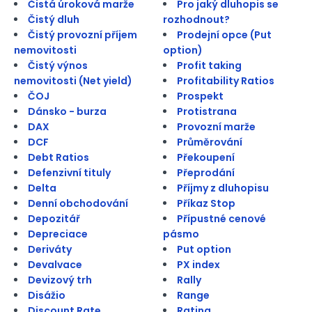
Čistá úroková marže
Pro jaký dluhopis se
Čistý dluh
rozhodnout?
Čistý provozní příjem
Prodejní opce (Put
nemovitosti
option)
Čistý výnos
Profit taking
nemovitosti (Net yield)
Profitability Ratios
ČOJ
Prospekt
Dánsko - burza
Protistrana
DAX
Provozní marže
DCF
Průměrování
Debt Ratios
Překoupení
Defenzivní tituly
Přeprodání
Delta
Příjmy z dluhopisu
Denní obchodování
Příkaz Stop
Depozitář
Přípustné cenové
Depreciace
pásmo
Deriváty
Put option
Devalvace
PX index
Devizový trh
Rally
Disážio
Range
Discount Rate
Rating