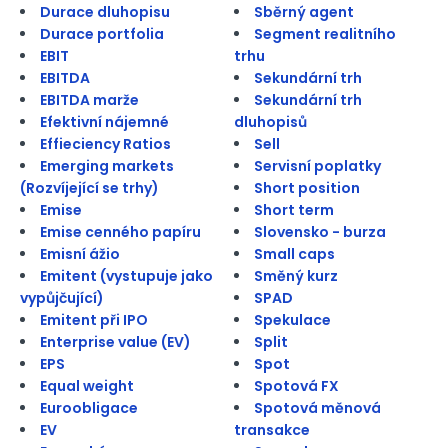
Durace dluhopisu
Sběrný agent
Durace portfolia
Segment realitního
EBIT
trhu
EBITDA
Sekundární trh
EBITDA marže
Sekundární trh
Efektivní nájemné
dluhopisů
Effieciency Ratios
Sell
Emerging markets
Servisní poplatky
(Rozvíjející se trhy)
Short position
Emise
Short term
Emise cenného papíru
Slovensko - burza
Emisní ážio
Small caps
Emitent (vystupuje jako
Směný kurz
vypůjčující)
SPAD
Emitent při IPO
Spekulace
Enterprise value (EV)
Split
EPS
Spot
Equal weight
Spotová FX
Euroobligace
Spotová měnová
EV
transakce