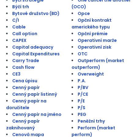
Býčí trh
(OCO)
Bytové družstvo (BD)
Opce
C/I
Opční kontrakt
Cable
amerického typu
Call option
Opční prémie
CAPEX
Operativní marže
Capital adequacy
Operativní zisk
Capital Expenditures
OTC
Carry Trade
Outperform (market
Cash flow
outperform)
CE3
Overweight
Cena úpisu
P.A.
Cenný papír
P/BV
Cenný papír listinný
P/CE
Cenný papír na
P/E
doručitele
P/S
Cenný papír na jméno
PEG
Cenný papír
Peněžní trhy
zaknihovaný
Perform (market
Cenová mapa
perform)