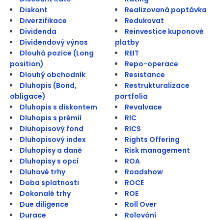
Diskont
Realizovaná poptávka
Diverzifikace
Redukovat
Dividenda
Reinvestice kuponové
Dividendový výnos
platby
Dlouhá pozice (Long
REIT
position)
Repo-operace
Dlouhý obchodník
Resistance
Dluhopis (Bond,
Restrukturalizace
obligace)
portfolia
Dluhopis s diskontem
Revalvace
Dluhopis s prémií
RIC
Dluhopisový fond
RICS
Dluhopisový index
Rights Offering
Dluhopisy a daně
Risk management
Dluhopisy s opcí
ROA
Dluhové trhy
Roadshow
Doba splatnosti
ROCE
Dokonalé trhy
ROE
Due diligence
Roll Over
Durace
Rolování