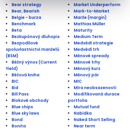
Bear strategy
Market Underperform
Bear, Bearish
Mark-to-Market
Belgie - burza
Marže (margin)
Benchmark
Mathias Müller
Beta
Maturity
Bezkupónový dluhopis
Medium Term
Bezpodílové
Medvědí strategie
spoluvlastnictví manželů
Medvědí trh
(BSM)
Měnové spready
Běžný výnos (Current
Měnové trhy
Yield)
Měnový kurz
Béžová kniha
Měnový pár
BIC
MIC
Bid
Míra neobsazenosti
Bill Pass
Modifikovaná durace
Blokové obchody
portfolia
Blue chips
Mutual fund
Blue sky laws
Nabídka
Bond
Naked Short Selling
Bonita
Near term