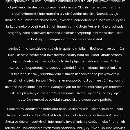
jejich zpracování je postupováno s odbornou péčí a cílem poskytovat čtenářům
objektivní, aktuální a srozumitelné informace. Obsah internetových stránek
slouží výhradně k informačním a vzdělávacím účelům. Nepředstavuje
individuální investiční doporučení, investiční poradenství ani nabídku či výzvu
ke koupi nebo prodeji konkrétních finančních nástrojů. Veškeré názory, odhady,
prognózy nebo očekávání uvedené v článcích vyjadřují informace dostupné
v době jejich zveřejnění a mohou se v čase měnit.
Investování na kapitálových trzích je spojeno s rizikem. Hodnota investic může
růst i klesat a návratnost investované částky není zaručena. Minulé výnosy
nejsou zárukou výnosů budoucích. Před přijetím jakéhokoli investičního
rozhodnutí doporučujeme posoudit vlastní finanční situaci, investiční cíle
a toleranci k riziku, případně využít služeb licencovaného poskytovatele
investičních služeb. Burzovní Svět nenese odpovědnost za investiční rozhodnutí
učiněná na základě informací zveřejněných na těchto internetových stránkách.
Diskusní příspěvky a komentáře zveřejněné uživateli vyjadřují názory jejich
autorů a nemusí odpovídat stanovisku provozovatele portálu.
Odesláním kontaktního formuláře nebo udělením příslušného souhlasu bere
uživatel na vědomí, že může být kontaktován obchodním partnerem Burzovního
Světa za účelem poskytnutí informací o investičních službách nebo finančních
nástrojích. Podrobnosti o zpracování osobních údajů, využívání souborů cookies