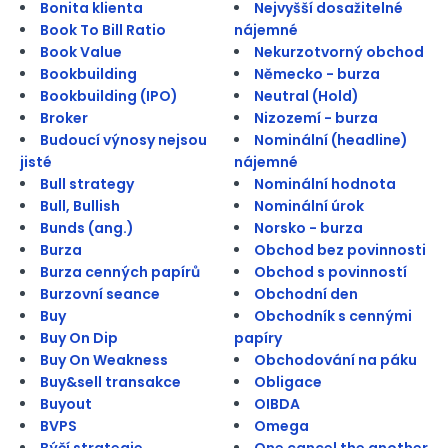
Bonita klienta
Nejvyšší dosažitelné
Book To Bill Ratio
nájemné
Book Value
Nekurzotvorný obchod
Bookbuilding
Německo - burza
Bookbuilding (IPO)
Neutral (Hold)
Broker
Nizozemí - burza
Budoucí výnosy nejsou
Nominální (headline)
jisté
nájemné
Bull strategy
Nominální hodnota
Bull, Bullish
Nominální úrok
Bunds (ang.)
Norsko - burza
Burza
Obchod bez povinnosti
Burza cenných papírů
Obchod s povinností
Burzovní seance
Obchodní den
Buy
Obchodník s cennými
Buy On Dip
papíry
Buy On Weakness
Obchodování na páku
Buy&sell transakce
Obligace
Buyout
OIBDA
BVPS
Omega
Býčí strategie
One cancel the another