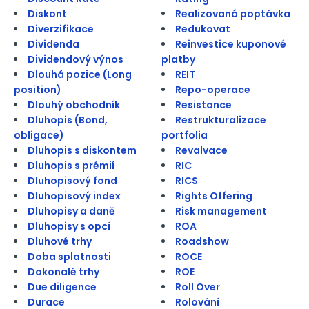
Diskont
Realizovaná poptávka
Diverzifikace
Redukovat
Dividenda
Reinvestice kuponové
Dividendový výnos
platby
Dlouhá pozice (Long
REIT
position)
Repo-operace
Dlouhý obchodník
Resistance
Dluhopis (Bond,
Restrukturalizace
obligace)
portfolia
Dluhopis s diskontem
Revalvace
Dluhopis s prémií
RIC
Dluhopisový fond
RICS
Dluhopisový index
Rights Offering
Dluhopisy a daně
Risk management
Dluhopisy s opcí
ROA
Dluhové trhy
Roadshow
Doba splatnosti
ROCE
Dokonalé trhy
ROE
Due diligence
Roll Over
Durace
Rolování