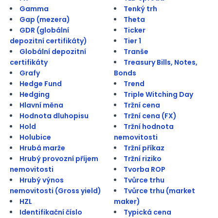
Gamma
Tenký trh
Gap (mezera)
Theta
GDR (globální
Ticker
depozitní certifikáty)
Tier 1
Globální depozitní
Tranše
certifikáty
Treasury Bills, Notes,
Grafy
Bonds
Hedge Fund
Trend
Hedging
Triple Witching Day
Hlavní měna
Tržní cena
Hodnota dluhopisu
Tržní cena (FX)
Hold
Tržní hodnota
Holubice
nemovitosti
Hrubá marže
Tržní příkaz
Hrubý provozní příjem
Tržní riziko
nemovitosti
Tvorba ROP
Hrubý výnos
Tvůrce trhu
nemovitosti (Gross yield)
Tvůrce trhu (market
HZL
maker)
Identifikační číslo
Typická cena