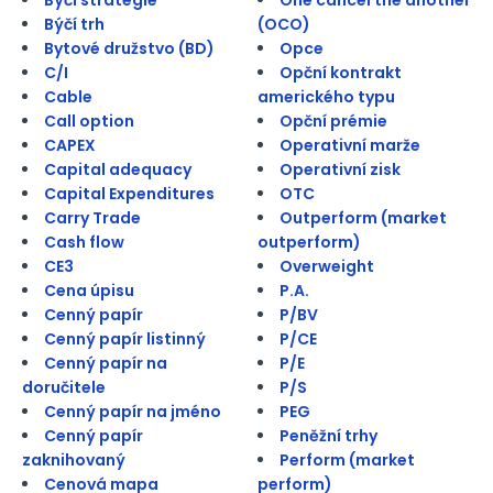
Býčí trh
(OCO)
Bytové družstvo (BD)
Opce
C/I
Opční kontrakt
Cable
amerického typu
Call option
Opční prémie
CAPEX
Operativní marže
Capital adequacy
Operativní zisk
Capital Expenditures
OTC
Carry Trade
Outperform (market
Cash flow
outperform)
CE3
Overweight
Cena úpisu
P.A.
Cenný papír
P/BV
Cenný papír listinný
P/CE
Cenný papír na
P/E
doručitele
P/S
Cenný papír na jméno
PEG
Cenný papír
Peněžní trhy
zaknihovaný
Perform (market
Cenová mapa
perform)