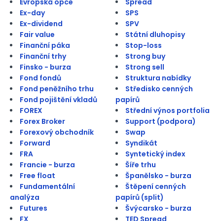
Evropská opce
Spread
Ex-day
SPS
Ex-dividend
SPV
Fair value
Státní dluhopisy
Finanční páka
Stop-loss
Finanční trhy
Strong buy
Finsko - burza
Strong sell
Fond fondů
Struktura nabídky
Fond peněžního trhu
Středisko cenných
Fond pojištění vkladů
papírů
FOREX
Střední výnos portfolia
Forex Broker
Support (podpora)
Forexový obchodník
Swap
Forward
Syndikát
FRA
Syntetický index
Francie - burza
Šíře trhu
Free float
Španělsko - burza
Fundamentální
Štěpení cenných
analýza
papírů (split)
Futures
Švýcarsko - burza
FX
TED Spread