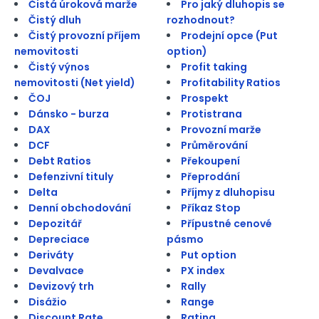
Čistá úroková marže
Pro jaký dluhopis se
Čistý dluh
rozhodnout?
Čistý provozní příjem
Prodejní opce (Put
nemovitosti
option)
Čistý výnos
Profit taking
nemovitosti (Net yield)
Profitability Ratios
ČOJ
Prospekt
Dánsko - burza
Protistrana
DAX
Provozní marže
DCF
Průměrování
Debt Ratios
Překoupení
Defenzivní tituly
Přeprodání
Delta
Příjmy z dluhopisu
Denní obchodování
Příkaz Stop
Depozitář
Přípustné cenové
Depreciace
pásmo
Deriváty
Put option
Devalvace
PX index
Devizový trh
Rally
Disážio
Range
Discount Rate
Rating