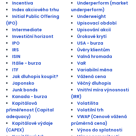
Incentiva
Underperform (market
Index akciového trhu
underperform)
Initial Public Offering
Underweight
(IPO)
Upisovací období
Intermediate
Upisování akcií
Investiční horizont
Úrokové krytí
IPO
USA - burza
IRS
Úvěry klientům
ISIN
Valná hromada
Itálie - burza
VaR
ITF
Variabilní měna
Jak dluhopis koupit?
Vážená cena
Japonsko
Věčný dluhopis
Junk bonds
Vnitřní míra výnosnosti
Kanada - burza
(IRR)
Kapitálová
Volatilita
přiměřenost (Capital
Volatilní trh
adequacy)
VWAP (Cenově vážená
Kapitálové výdaje
průměrná cena)
(CAPEX)
Výnos do splatnosti