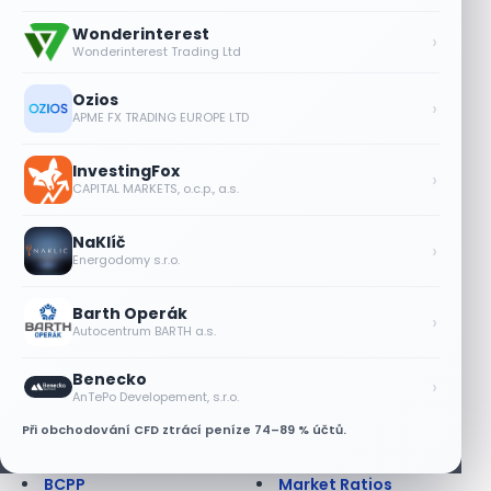
Americká opce
Kurzové riziko
Anglická aukce
Lednový efekt
Wonderinterest
›
Anuita
Leverage Buyout
Wonderinterest Trading Ltd
Apreciace
Likvidita
Arbitráž
Likvidní trh
Ozios
›
APME FX TRADING EUROPE LTD
Asijská opce
Limitní příkaz
Ask
Liquidity ratios
At best order; at
Lock up period
InvestingFox
›
CAPITAL MARKETS, o.c.p., a.s.
market order
Long position
Auditor
Long Term
NaKlíč
Auditorská společnost
Lot
›
Energodomy s.r.o.
Aukce
Lze na dluhopisu
Aukce dluhopisová
prodělat?
Barth Operák
Aukce na BCPP
Maďarsko - burza
›
Autocentrum BARTH a.s.
AUV
Makléř
Back office
Margin
Benecko
›
Balancovaný fond
Margin call
AnTePo Developement, s.r.o.
Bankovní záruka
Market Maker
Při obchodování CFD ztrácí peníze 74–89 % účtů.
Báze
Market Outperform
Bazický bod
Market Perform
BCPP
Market Ratios