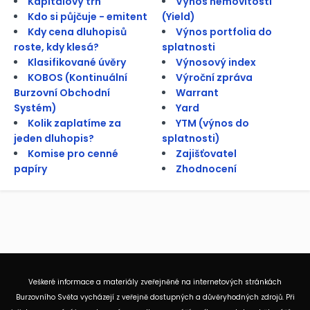
Kapitálový trh
Výnos nemovitosti
Kdo si půjčuje - emitent
(Yield)
Kdy cena dluhopisů
Výnos portfolia do
roste, kdy klesá?
splatnosti
Klasifikované úvěry
Výnosový index
KOBOS (Kontinuální
Výroční zpráva
Burzovní Obchodní
Warrant
Systém)
Yard
Kolik zaplatíme za
YTM (výnos do
jeden dluhopis?
splatnosti)
Komise pro cenné
Zajišťovatel
papíry
Zhodnocení
Veškeré informace a materiály zveřejněné na internetových stránkách
Burzovního Světa vycházejí z veřejně dostupných a důvěryhodných zdrojů. Při