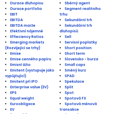
Durace dluhopisu
Sběrný agent
Durace portfolia
Segment realitního
EBIT
trhu
EBITDA
Sekundární trh
EBITDA marže
Sekundární trh
Efektivní nájemné
dluhopisů
Effieciency Ratios
Sell
Emerging markets
Servisní poplatky
(Rozvíjející se trhy)
Short position
Emise
Short term
Emise cenného papíru
Slovensko - burza
Emisní ážio
Small caps
Emitent (vystupuje jako
Směný kurz
vypůjčující)
SPAD
Emitent při IPO
Spekulace
Enterprise value (EV)
Split
EPS
Spot
Equal weight
Spotová FX
Euroobligace
Spotová měnová
EV
transakce