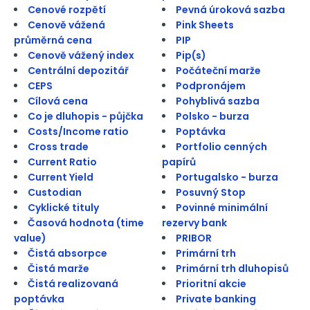
Cenové rozpětí
Pevná úroková sazba
Cenově vážená
Pink Sheets
průměrná cena
PIP
Cenově vážený index
Pip(s)
Centrální depozitář
Počáteční marže
CEPS
Podpronájem
Cílová cena
Pohyblivá sazba
Co je dluhopis - půjčka
Polsko - burza
Costs/Income ratio
Poptávka
Cross trade
Portfolio cenných
Current Ratio
papírů
Current Yield
Portugalsko - burza
Custodian
Posuvný Stop
Cyklické tituly
Povinné minimální
Časová hodnota (time
rezervy bank
value)
PRIBOR
Čistá absorpce
Primární trh
Čistá marže
Primární trh dluhopisů
Čistá realizovaná
Prioritní akcie
poptávka
Private banking