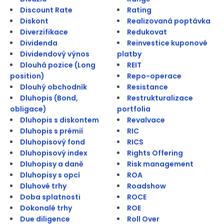
Discount Rate
Rating
Diskont
Realizovaná poptávka
Diverzifikace
Redukovat
Dividenda
Reinvestice kuponové
Dividendový výnos
platby
Dlouhá pozice (Long
REIT
position)
Repo-operace
Dlouhý obchodník
Resistance
Dluhopis (Bond,
Restrukturalizace
obligace)
portfolia
Dluhopis s diskontem
Revalvace
Dluhopis s prémií
RIC
Dluhopisový fond
RICS
Dluhopisový index
Rights Offering
Dluhopisy a daně
Risk management
Dluhopisy s opcí
ROA
Dluhové trhy
Roadshow
Doba splatnosti
ROCE
Dokonalé trhy
ROE
Due diligence
Roll Over