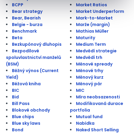
BCPP
Market Ratios
Bear strategy
Market Underperform
Bear, Bearish
Mark-to-Market
Belgie - burza
Marže (margin)
Benchmark
Mathias Müller
Beta
Maturity
Bezkupónový dluhopis
Medium Term
Bezpodílové
Medvědí strategie
spoluvlastnictví manželů
Medvědí trh
(BSM)
Měnové spready
Běžný výnos (Current
Měnové trhy
Yield)
Měnový kurz
Béžová kniha
Měnový pár
BIC
MIC
Bid
Míra neobsazenosti
Bill Pass
Modifikovaná durace
Blokové obchody
portfolia
Blue chips
Mutual fund
Blue sky laws
Nabídka
Bond
Naked Short Selling