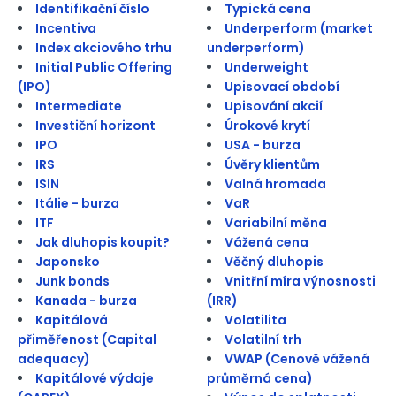
Identifikační číslo
Typická cena
Incentiva
Underperform (market
Index akciového trhu
underperform)
Initial Public Offering
Underweight
(IPO)
Upisovací období
Intermediate
Upisování akcií
Investiční horizont
Úrokové krytí
IPO
USA - burza
IRS
Úvěry klientům
ISIN
Valná hromada
Itálie - burza
VaR
ITF
Variabilní měna
Jak dluhopis koupit?
Vážená cena
Japonsko
Věčný dluhopis
Junk bonds
Vnitřní míra výnosnosti
Kanada - burza
(IRR)
Kapitálová
Volatilita
přiměřenost (Capital
Volatilní trh
adequacy)
VWAP (Cenově vážená
Kapitálové výdaje
průměrná cena)