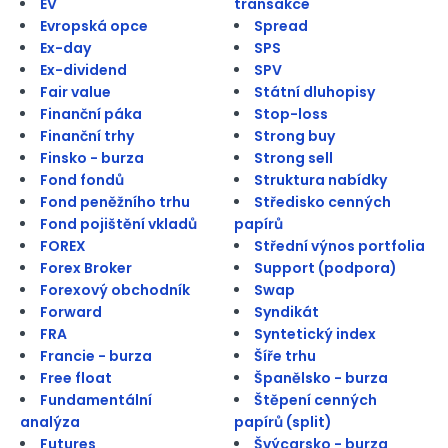
EV
transakce
Evropská opce
Spread
Ex-day
SPS
Ex-dividend
SPV
Fair value
Státní dluhopisy
Finanční páka
Stop-loss
Finanční trhy
Strong buy
Finsko - burza
Strong sell
Fond fondů
Struktura nabídky
Fond peněžního trhu
Středisko cenných
Fond pojištění vkladů
papírů
FOREX
Střední výnos portfolia
Forex Broker
Support (podpora)
Forexový obchodník
Swap
Forward
Syndikát
FRA
Syntetický index
Francie - burza
Šíře trhu
Free float
Španělsko - burza
Fundamentální
Štěpení cenných
analýza
papírů (split)
Futures
Švýcarsko - burza