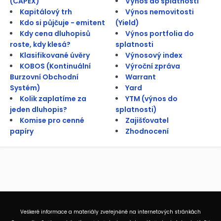
(CAPEX)
Výnos do splatnosti
Kapitálový trh
Výnos nemovitosti
Kdo si půjčuje - emitent
(Yield)
Kdy cena dluhopisů
Výnos portfolia do
roste, kdy klesá?
splatnosti
Klasifikované úvěry
Výnosový index
KOBOS (Kontinuální
Výroční zpráva
Burzovní Obchodní
Warrant
Systém)
Yard
Kolik zaplatíme za
YTM (výnos do
jeden dluhopis?
splatnosti)
Komise pro cenné
Zajišťovatel
papíry
Zhodnocení
Veškeré informace a materiály zveřejněné na internetových stránkách