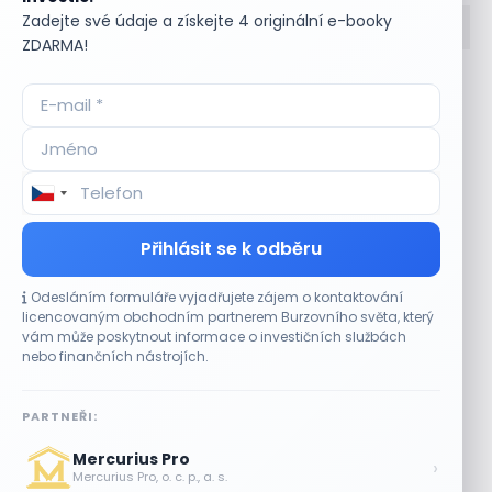
Zadejte své údaje a získejte 4 originální e-booky
ZDARMA!
Accumulate
Komoditní trhy
ADR (Americké
Komunální dluhopisy
depozitní certifikáty)
Kontinuální režim
Advokátní úschova
Konvertibilní obligace
Akcie
Korporátní dluhopisy
Akcie kmenová
Kotace
Akcie na doručitele
Kotovaná měna
Přihlásit se k odběru
Akcie prioritní
Krátká pozice
Akciové riziko (Risk On
Krátká pozice (short
Odesláním formuláře vyjadřujete zájem o kontaktování
Shares)
selling)
licencovaným obchodním partnerem Burzovního světa, který
Akciové trhy
Krátký klient
vám může poskytnout informace o investičních službách
Akontace
Křížový kurz
nebo finančních nástrojích.
Akvizice
Kupní opce (call
Alikvotní úrokový výnos
option)
PARTNEŘI:
(AUV)
Kupónový dluhopis
Alokace
Kupónový výnos
Mercurius Pro
›
Alokace (IPO)
Kurz cenného papíru
Mercurius Pro, o. c. p., a. s.