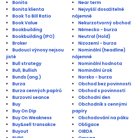
Bonita
Near term
Bonita klienta
Nejvyšší dosažitelné
Book To Bill Ratio
nájemné
Book Value
Nekurzotvorný obchod
Bookbuilding
Německo - burza
Bookbuilding (IPO)
Neutral (Hold)
Broker
Nizozemí - burza
Budoucí výnosy nejsou
Nominální (headline)
jisté
nájemné
Bull strategy
Nominální hodnota
Bull, Bullish
Nominální úrok
Bunds (ang.)
Norsko - burza
Burza
Obchod bez povinnosti
Burza cenných papírů
Obchod s povinností
Burzovní seance
Obchodní den
Buy
Obchodník s cennými
Buy On Dip
papíry
Buy On Weakness
Obchodování na páku
Buy&sell transakce
Obligace
Buyout
OIBDA
BVPS
Omega