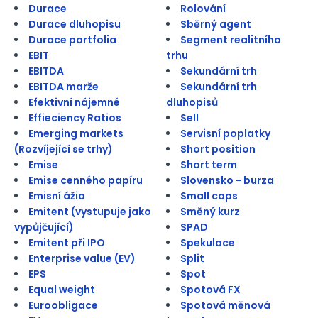
Durace
Rolování
Durace dluhopisu
Sběrný agent
Durace portfolia
Segment realitního
EBIT
trhu
EBITDA
Sekundární trh
EBITDA marže
Sekundární trh
Efektivní nájemné
dluhopisů
Effieciency Ratios
Sell
Emerging markets
Servisní poplatky
(Rozvíjející se trhy)
Short position
Emise
Short term
Emise cenného papíru
Slovensko - burza
Emisní ážio
Small caps
Emitent (vystupuje jako
Směný kurz
vypůjčující)
SPAD
Emitent při IPO
Spekulace
Enterprise value (EV)
Split
EPS
Spot
Equal weight
Spotová FX
Euroobligace
Spotová měnová