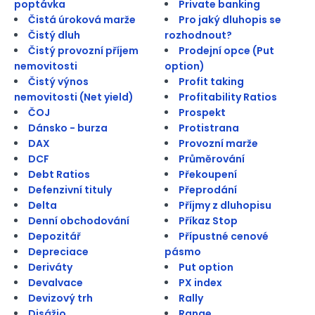
poptávka
Private banking
Čistá úroková marže
Pro jaký dluhopis se
Čistý dluh
rozhodnout?
Čistý provozní příjem
Prodejní opce (Put
nemovitosti
option)
Čistý výnos
Profit taking
nemovitosti (Net yield)
Profitability Ratios
ČOJ
Prospekt
Dánsko - burza
Protistrana
DAX
Provozní marže
DCF
Průměrování
Debt Ratios
Překoupení
Defenzivní tituly
Přeprodání
Delta
Příjmy z dluhopisu
Denní obchodování
Příkaz Stop
Depozitář
Přípustné cenové
Depreciace
pásmo
Deriváty
Put option
Devalvace
PX index
Devizový trh
Rally
Disážio
Range