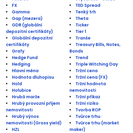
FX
TED Spread
Gamma
Tenký trh
Gap (mezera)
Theta
GDR (globální
Ticker
depozitní certifikáty)
Tier 1
Globální depozitní
Tranše
certifikáty
Treasury Bills, Notes,
Grafy
Bonds
Hedge Fund
Trend
Hedging
Triple Witching Day
Hlavní měna
Tržní cena
Hodnota dluhopisu
Tržní cena (FX)
Hold
Tržní hodnota
Holubice
nemovitosti
Hrubá marže
Tržní příkaz
Hrubý provozní příjem
Tržní riziko
nemovitosti
Tvorba ROP
Hrubý výnos
Tvůrce trhu
nemovitosti (Gross yield)
Tvůrce trhu (market
HZL
maker)