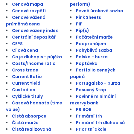
Cenová mapa
perform)
Cenové rozpětí
Pevná úroková sazba
Cenově vážená
Pink Sheets
průměrná cena
PIP
Cenově vážený index
Pip(s)
Centrální depozitář
Počáteční marže
CEPS
Podpronájem
Cílová cena
Pohyblivá sazba
Co je dluhopis - půjčka
Polsko - burza
Costs/Income ratio
Poptávka
Cross trade
Portfolio cenných
Current Ratio
papírů
Current Yield
Portugalsko - burza
Custodian
Posuvný Stop
Cyklické tituly
Povinné minimální
Časová hodnota (time
rezervy bank
value)
PRIBOR
Čistá absorpce
Primární trh
Čistá marže
Primární trh dluhopisů
Čistá realizovaná
Prioritní akcie