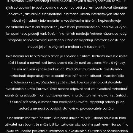
Burzovního Světa vycházejí z veřejně dostupných a důvěryhodných zdrojů. Při
jejich zpracování je postupováno s odbornou péčí a cílem poskytovat čtenářům
objektivní, aktuální a srozumitelné informace. Obsah internetových stránek
slouží výhradně k informačním a vzdělávacím účelům. Nepředstavuje
individuální investiční doporučení, investiční poradenství ani nabídku či výzvu
ke koupi nebo prodeji konkrétních finančních nástrojů. Veškeré názory, odhady,
prognózy nebo očekávání uvedené v článcích vyjadřují informace dostupné
v době jejich zveřejnění a mohou se v čase měnit.
Investování na kapitálových trzích je spojeno s rizikem. Hodnota investic může
růst i klesat a návratnost investované částky není zaručena. Minulé výnosy
nejsou zárukou výnosů budoucích. Před přijetím jakéhokoli investičního
rozhodnutí doporučujeme posoudit vlastní finanční situaci, investiční cíle
a toleranci k riziku, případně využít služeb licencovaného poskytovatele
investičních služeb. Burzovní Svět nenese odpovědnost za investiční rozhodnutí
učiněná na základě informací zveřejněných na těchto internetových stránkách.
Diskusní příspěvky a komentáře zveřejněné uživateli vyjadřují názory jejich
autorů a nemusí odpovídat stanovisku provozovatele portálu.
Odesláním kontaktního formuláře nebo udělením příslušného souhlasu bere
uživatel na vědomí, že může být kontaktován obchodním partnerem Burzovního
Světa za účelem poskytnutí informací o investičních službách nebo finančních