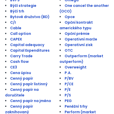
Býčí strategie
One cancel the another
Býčí trh
(OCO)
Bytové družstvo (BD)
Opce
C/I
Opční kontrakt
Cable
amerického typu
Call option
Opční prémie
CAPEX
Operativní marže
Capital adequacy
Operativní zisk
Capital Expenditures
OTC
Carry Trade
Outperform (market
Cash flow
outperform)
CE3
Overweight
Cena úpisu
P.A.
Cenný papír
P/BV
Cenný papír listinný
P/CE
Cenný papír na
P/E
doručitele
P/S
Cenný papír na jméno
PEG
Cenný papír
Peněžní trhy
zaknihovaný
Perform (market