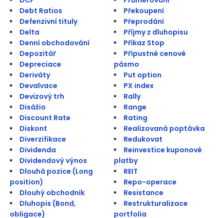
Debt Ratios
Překoupení
Defenzivní tituly
Přeprodání
Delta
Příjmy z dluhopisu
Denní obchodování
Příkaz Stop
Depozitář
Přípustné cenové
Depreciace
pásmo
Deriváty
Put option
Devalvace
PX index
Devizový trh
Rally
Disážio
Range
Discount Rate
Rating
Diskont
Realizovaná poptávka
Diverzifikace
Redukovat
Dividenda
Reinvestice kuponové
Dividendový výnos
platby
Dlouhá pozice (Long
REIT
position)
Repo-operace
Dlouhý obchodník
Resistance
Dluhopis (Bond,
Restrukturalizace
obligace)
portfolia