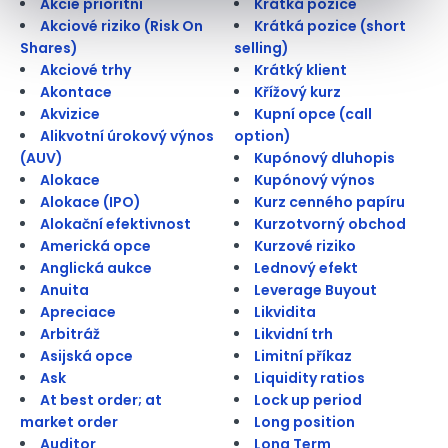
Akcie prioritní
Krátká pozice
Akciové riziko (Risk On
Krátká pozice (short
Shares)
selling)
Akciové trhy
Krátký klient
Akontace
Křížový kurz
Akvizice
Kupní opce (call
Alikvotní úrokový výnos
option)
(AUV)
Kupónový dluhopis
Alokace
Kupónový výnos
Alokace (IPO)
Kurz cenného papíru
Alokační efektivnost
Kurzotvorný obchod
Americká opce
Kurzové riziko
Anglická aukce
Lednový efekt
Anuita
Leverage Buyout
Apreciace
Likvidita
Arbitráž
Likvidní trh
Asijská opce
Limitní příkaz
Ask
Liquidity ratios
At best order; at
Lock up period
market order
Long position
Auditor
Long Term