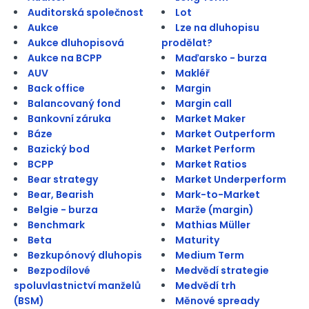
Auditorská společnost
Lot
Aukce
Lze na dluhopisu
Aukce dluhopisová
prodělat?
Aukce na BCPP
Maďarsko - burza
AUV
Makléř
Back office
Margin
Balancovaný fond
Margin call
Bankovní záruka
Market Maker
Báze
Market Outperform
Bazický bod
Market Perform
BCPP
Market Ratios
Bear strategy
Market Underperform
Bear, Bearish
Mark-to-Market
Belgie - burza
Marže (margin)
Benchmark
Mathias Müller
Beta
Maturity
Bezkupónový dluhopis
Medium Term
Bezpodílové
Medvědí strategie
spoluvlastnictví manželů
Medvědí trh
(BSM)
Měnové spready