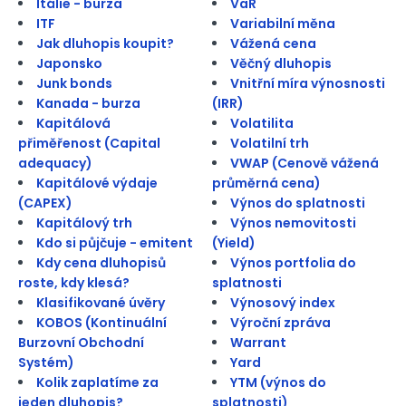
Itálie - burza
VaR
ITF
Variabilní měna
Jak dluhopis koupit?
Vážená cena
Japonsko
Věčný dluhopis
Junk bonds
Vnitřní míra výnosnosti
Kanada - burza
(IRR)
Kapitálová
Volatilita
přiměřenost (Capital
Volatilní trh
adequacy)
VWAP (Cenově vážená
Kapitálové výdaje
průměrná cena)
(CAPEX)
Výnos do splatnosti
Kapitálový trh
Výnos nemovitosti
Kdo si půjčuje - emitent
(Yield)
Kdy cena dluhopisů
Výnos portfolia do
roste, kdy klesá?
splatnosti
Klasifikované úvěry
Výnosový index
KOBOS (Kontinuální
Výroční zpráva
Burzovní Obchodní
Warrant
Systém)
Yard
Kolik zaplatíme za
YTM (výnos do
jeden dluhopis?
splatnosti)