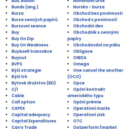
Bull, Bullish
Nominální úrok
Bunds (ang.)
Norsko - burza
Burza
Obchod bez povinnosti
Burza cenných papírů
Obchod s povinností
Burzovní seance
Obchodní den
Buy
Obchodník s cennými
Buy On Dip
papíry
Buy On Weakness
Obchodování na páku
Buy&sell transakce
Obligace
Buyout
OIBDA
BVPS
Omega
Býčí strategie
One cancel the another
Býčí trh
(OCO)
Bytové družstvo (BD)
Opce
C/I
Opční kontrakt
Cable
amerického typu
Call option
Opční prémie
CAPEX
Operativní marže
Capital adequacy
Operativní zisk
Capital Expenditures
OTC
Carry Trade
Outperform (market