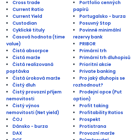
Cross trade
Portfolio cenných
Current Ratio
papírů
Current Yield
Portugalsko - burza
Custodian
Posuvný Stop
Cyklické tituly
Povinné minimální
Časová hodnota (time
rezervy bank
value)
PRIBOR
Čistá absorpce
Primární trh
Čistá marže
Primární trh dluhopisů
Čistá realizovaná
Prioritní akcie
poptávka
Private banking
Čistá úroková marže
Pro jaký dluhopis se
Čistý dluh
rozhodnout?
Čistý provozní příjem
Prodejní opce (Put
nemovitosti
option)
Čistý výnos
Profit taking
nemovitosti (Net yield)
Profitability Ratios
ČOJ
Prospekt
Dánsko - burza
Protistrana
DAX
Provozní marže
DCF
Průměrování