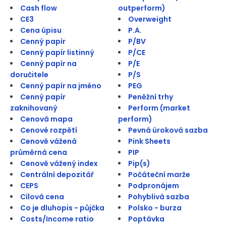
Cash flow
outperform)
CE3
Overweight
Cena úpisu
P.A.
Cenný papír
P/BV
Cenný papír listinný
P/CE
Cenný papír na
P/E
doručitele
P/S
Cenný papír na jméno
PEG
Cenný papír
Peněžní trhy
zaknihovaný
Perform (market
Cenová mapa
perform)
Cenové rozpětí
Pevná úroková sazba
Cenově vážená
Pink Sheets
průměrná cena
PIP
Cenově vážený index
Pip(s)
Centrální depozitář
Počáteční marže
CEPS
Podpronájem
Cílová cena
Pohyblivá sazba
Co je dluhopis - půjčka
Polsko - burza
Costs/Income ratio
Poptávka