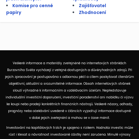
Komise pro cenné
Zajišťovatel
papíry
Zhodnocení
Veškeré informace a materiály zveřejněné na internetových stránkách
Burzovního Světa vycházejí z veřejně dostupných a důvěryhodných zdrojů. Při
jejich zpracování je postupováno s odbornou péčí a cílem poskytovat čtenářům
objektivní, aktuální a srozumitelné informace. Obsah internetových stránek
slouží výhradně k informačním a vzdělávacím účelům. Nepředstavuje
individuální investiční doporučení, investiční poradenství ani nabídku či výzvu
ke koupi nebo prodeji konkrétních finančních nástrojů. Veškeré názory, odhady,
prognózy nebo očekávání uvedené v článcích vyjadřují informace dostupné
v době jejich zveřejnění a mohou se v čase měnit.
Investování na kapitálových trzích je spojeno s rizikem. Hodnota investic může
růst i klesat a návratnost investované částky není zaručena. Minulé výnosy