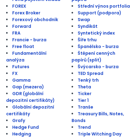
FOREX
Střední výnos portfolia
Forex Broker
Support (podpora)
Forexový obchodník
Swap
Forward
Syndikát
FRA
Syntetický index
Francie - burza
Šíře trhu
Free float
Španělsko - burza
Fundamentální
Štěpení cenných
analýza
papírů (split)
Futures
Švýcarsko - burza
FX
TED Spread
Gamma
Tenký trh
Gap (mezera)
Theta
GDR (globální
Ticker
depozitní certifikáty)
Tier 1
Globální depozitní
Tranše
certifikáty
Treasury Bills, Notes,
Grafy
Bonds
Hedge Fund
Trend
Hedging
Triple Witching Day