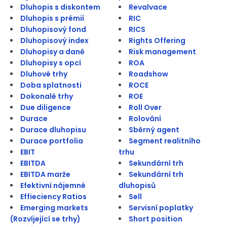
Dluhopis s diskontem
Revalvace
Dluhopis s prémií
RIC
Dluhopisový fond
RICS
Dluhopisový index
Rights Offering
Dluhopisy a daně
Risk management
Dluhopisy s opcí
ROA
Dluhové trhy
Roadshow
Doba splatnosti
ROCE
Dokonalé trhy
ROE
Due diligence
Roll Over
Durace
Rolování
Durace dluhopisu
Sběrný agent
Durace portfolia
Segment realitního
EBIT
trhu
EBITDA
Sekundární trh
EBITDA marže
Sekundární trh
Efektivní nájemné
dluhopisů
Effieciency Ratios
Sell
Emerging markets
Servisní poplatky
(Rozvíjející se trhy)
Short position