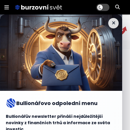
×
Effieciency Ratios
Ukazatele efektivity (Efficiency Ratios) jsou nástroje
finanční analýzy, které slouží k měření efektivnosti využití
zdrojů společnosti. Tyto ukazatele poskytují informace o
tom, jak dobře firma využívá své aktiva a zdroje k
dosažení ziskovosti a výkonnosti.
Bullionářovo odpolední menu
Mezi nejčastěji používané ukazatele efektivity patří
Bullionářův newsletter přináší nejdůležitější
například „Asset Turnover“ (Obrat aktiva). Tento ukazatel
novinky z finančních trhů a informace ze světa
vyjadřuje poměr mezi čistými tržbami a celkovými aktivy
investic.