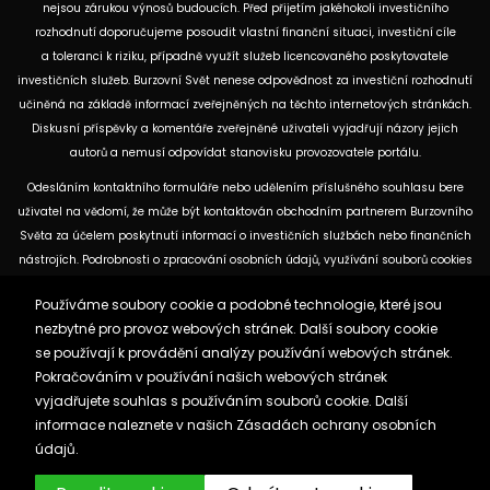
nejsou zárukou výnosů budoucích. Před přijetím jakéhokoli investičního
rozhodnutí doporučujeme posoudit vlastní finanční situaci, investiční cíle
a toleranci k riziku, případně využít služeb licencovaného poskytovatele
investičních služeb. Burzovní Svět nenese odpovědnost za investiční rozhodnutí
učiněná na základě informací zveřejněných na těchto internetových stránkách.
Diskusní příspěvky a komentáře zveřejněné uživateli vyjadřují názory jejich
autorů a nemusí odpovídat stanovisku provozovatele portálu.
Odesláním kontaktního formuláře nebo udělením příslušného souhlasu bere
uživatel na vědomí, že může být kontaktován obchodním partnerem Burzovního
Světa za účelem poskytnutí informací o investičních službách nebo finančních
nástrojích. Podrobnosti o zpracování osobních údajů, využívání souborů cookies
a obchodních partnerech jsou uvedeny v příslušných dokumentech
Používáme soubory cookie a podobné technologie, které jsou
dostupných na těchto internetových stránkách. U jednotlivých článků mohou
nezbytné pro provoz webových stránek. Další soubory cookie
být uvedeny informace o použitých zdrojích, datu původní analýzy nebo datu,
se používají k provádění analýzy používání webových stránek.
ke kterému se vztahují uvedené tržní údaje.
Pokračováním v používání našich webových stránek
vyjadřujete souhlas s používáním souborů cookie. Další
Zásady ochrany osobních údajů a cookies
informace naleznete v našich
Zásadách ochrany osobních
Reklama
Kontakt
údajů.
Burzovnisvet.cz © 2026