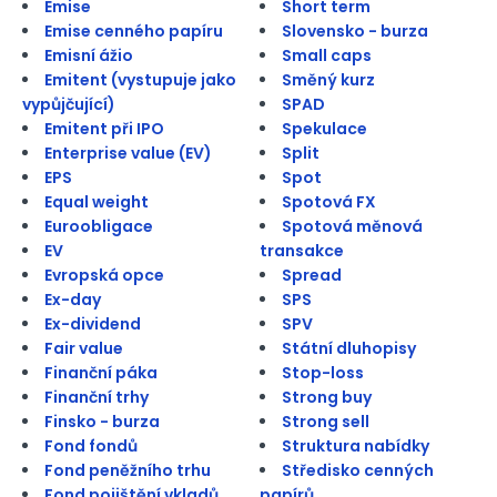
Emise
Short term
Emise cenného papíru
Slovensko - burza
Emisní ážio
Small caps
Emitent (vystupuje jako
Směný kurz
vypůjčující)
SPAD
Emitent při IPO
Spekulace
Enterprise value (EV)
Split
EPS
Spot
Equal weight
Spotová FX
Euroobligace
Spotová měnová
EV
transakce
Evropská opce
Spread
Ex-day
SPS
Ex-dividend
SPV
Fair value
Státní dluhopisy
Finanční páka
Stop-loss
Finanční trhy
Strong buy
Finsko - burza
Strong sell
Fond fondů
Struktura nabídky
Fond peněžního trhu
Středisko cenných
Fond pojištění vkladů
papírů