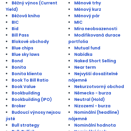
Běžný výnos (Current
Měnové trhy
Yield)
Měnový kurz
Béžová kniha
Měnový pár
BIC
MIC
Bid
Míra neobsazenosti
Bill Pass
Modifikovaná durace
Blokové obchody
portfolia
Blue chips
Mutual fund
Blue sky laws
Nabídka
Bond
Naked Short Selling
Bonita
Near term
Bonita klienta
Nejvyšší dosažitelné
Book To Bill Ratio
nájemné
Book Value
Nekurzotvorný obchod
Bookbuilding
Německo - burza
Bookbuilding (IPO)
Neutral (Hold)
Broker
Nizozemí - burza
Budoucí výnosy nejsou
Nominální (headline)
jisté
nájemné
Bull strategy
Nominální hodnota