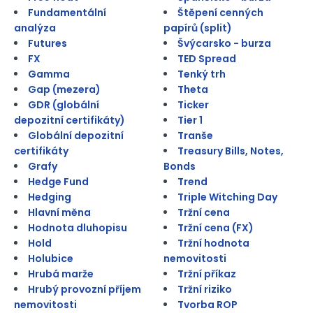
Fundamentální
Štěpení cenných
analýza
papírů (split)
Futures
Švýcarsko - burza
FX
TED Spread
Gamma
Tenký trh
Gap (mezera)
Theta
GDR (globální
Ticker
depozitní certifikáty)
Tier 1
Globální depozitní
Tranše
certifikáty
Treasury Bills, Notes,
Grafy
Bonds
Hedge Fund
Trend
Hedging
Triple Witching Day
Hlavní měna
Tržní cena
Hodnota dluhopisu
Tržní cena (FX)
Hold
Tržní hodnota
Holubice
nemovitosti
Hrubá marže
Tržní příkaz
Hrubý provozní příjem
Tržní riziko
nemovitosti
Tvorba ROP