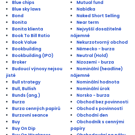
Blue chips
Mutual fund
Blue sky laws
Nabídka
Bond
Naked Short Selling
Bonita
Near term
Bonita klienta
Nejvyšší dosažitelné
Book To Bill Ratio
nájemné
Book Value
Nekurzotvorný obchod
Bookbuilding
Německo - burza
Bookbuilding (IPO)
Neutral (Hold)
Broker
Nizozemí - burza
Budoucí výnosy nejsou
Nominální (headline)
jisté
nájemné
Bull strategy
Nominální hodnota
Bull, Bullish
Nominální úrok
Bunds (ang.)
Norsko - burza
Burza
Obchod bez povinnosti
Burza cenných papírů
Obchod s povinností
Burzovní seance
Obchodní den
Buy
Obchodník s cennými
Buy On Dip
papíry
Buy On Weakness
Obchodování na páku