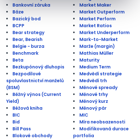
Bankovní záruka
Market Maker
Báze
Market Outperform
Bazický bod
Market Perform
BCPP
Market Ratios
Bear strategy
Market Underperform
Bear, Bearish
Mark-to-Market
Belgie - burza
Marže (margin)
Benchmark
Mathias Müller
Beta
Maturity
Bezkupónový dluhopis
Medium Term
Bezpodílové
Medvědí strategie
spoluvlastnictví manželů
Medvědí trh
(BSM)
Měnové spready
Běžný výnos (Current
Měnové trhy
Yield)
Měnový kurz
Béžová kniha
Měnový pár
BIC
MIC
Bid
Míra neobsazenosti
Bill Pass
Modifikovaná durace
Blokové obchody
portfolia