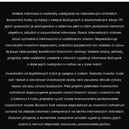
Veškeré informace a materiály zveřejněné na internetových stránkách
Burzovního Světa vycházejí z veřejně dostupných a důvěryhodných zdrojů. Při
jejich zpracování je postupováno s odbornou péčí a cílem poskytovat čtenářům
objektivní, aktuální a srozumitelné informace. Obsah internetových stránek
slouží výhradně k informačním a vzdělávacím účelům. Nepředstavuje
individuální investiční doporučení, investiční poradenství ani nabídku či výzvu
ke koupi nebo prodeji konkrétních finančních nástrojů. Veškeré názory, odhady,
prognózy nebo očekávání uvedené v článcích vyjadřují informace dostupné
v době jejich zveřejnění a mohou se v čase měnit.
Investování na kapitálových trzích je spojeno s rizikem. Hodnota investic může
růst i klesat a návratnost investované částky není zaručena. Minulé výnosy
nejsou zárukou výnosů budoucích. Před přijetím jakéhokoli investičního
rozhodnutí doporučujeme posoudit vlastní finanční situaci, investiční cíle
a toleranci k riziku, případně využít služeb licencovaného poskytovatele
investičních služeb. Burzovní Svět nenese odpovědnost za investiční rozhodnutí
učiněná na základě informací zveřejněných na těchto internetových stránkách.
Diskusní příspěvky a komentáře zveřejněné uživateli vyjadřují názory jejich
autorů a nemusí odpovídat stanovisku provozovatele portálu.