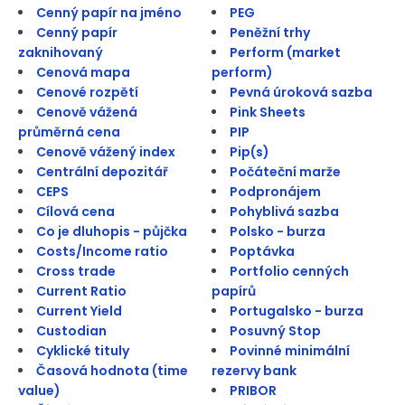
Cenný papír na jméno
PEG
Cenný papír
Peněžní trhy
zaknihovaný
Perform (market
Cenová mapa
perform)
Cenové rozpětí
Pevná úroková sazba
Cenově vážená
Pink Sheets
průměrná cena
PIP
Cenově vážený index
Pip(s)
Centrální depozitář
Počáteční marže
CEPS
Podpronájem
Cílová cena
Pohyblivá sazba
Co je dluhopis - půjčka
Polsko - burza
Costs/Income ratio
Poptávka
Cross trade
Portfolio cenných
Current Ratio
papírů
Current Yield
Portugalsko - burza
Custodian
Posuvný Stop
Cyklické tituly
Povinné minimální
Časová hodnota (time
rezervy bank
value)
PRIBOR