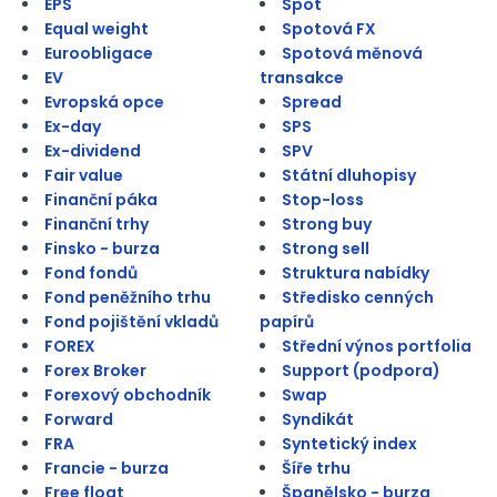
EPS
Spot
Equal weight
Spotová FX
Euroobligace
Spotová měnová
EV
transakce
Evropská opce
Spread
Ex-day
SPS
Ex-dividend
SPV
Fair value
Státní dluhopisy
Finanční páka
Stop-loss
Finanční trhy
Strong buy
Finsko - burza
Strong sell
Fond fondů
Struktura nabídky
Fond peněžního trhu
Středisko cenných
Fond pojištění vkladů
papírů
FOREX
Střední výnos portfolia
Forex Broker
Support (podpora)
Forexový obchodník
Swap
Forward
Syndikát
FRA
Syntetický index
Francie - burza
Šíře trhu
Free float
Španělsko - burza