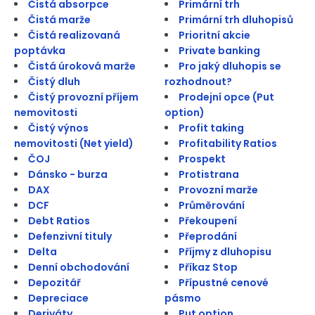
Čistá absorpce
Primární trh
Čistá marže
Primární trh dluhopisů
Čistá realizovaná
Prioritní akcie
poptávka
Private banking
Čistá úroková marže
Pro jaký dluhopis se
Čistý dluh
rozhodnout?
Čistý provozní příjem
Prodejní opce (Put
nemovitosti
option)
Čistý výnos
Profit taking
nemovitosti (Net yield)
Profitability Ratios
ČOJ
Prospekt
Dánsko - burza
Protistrana
DAX
Provozní marže
DCF
Průměrování
Debt Ratios
Překoupení
Defenzivní tituly
Přeprodání
Delta
Příjmy z dluhopisu
Denní obchodování
Příkaz Stop
Depozitář
Přípustné cenové
Depreciace
pásmo
Deriváty
Put option