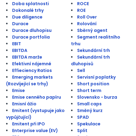
Doba splatnosti
ROCE
Dokonalé trhy
ROE
Due diligence
Roll Over
Durace
Rolování
Durace dluhopisu
Sběrný agent
Durace portfolia
Segment realitního
EBIT
trhu
EBITDA
Sekundární trh
EBITDA marže
Sekundární trh
Efektivní nájemné
dluhopisů
Effieciency Ratios
Sell
Emerging markets
Servisní poplatky
(Rozvíjející se trhy)
Short position
Emise
Short term
Emise cenného papíru
Slovensko - burza
Emisní ážio
Small caps
Emitent (vystupuje jako
Směný kurz
vypůjčující)
SPAD
Emitent při IPO
Spekulace
Enterprise value (EV)
Split