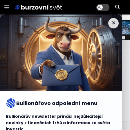
×
Sekundární trh dluhopisů
Sekundární trh dluhopisů je trh, na kterém jsou
obchodovány již vydané dluhopisy mezi investory. Na
sekundárním trhu dluhopisů dochází k prodeji a nákupu
dluhopisů mezi investory, kteří si přejí změnit svou pozici
nebo získat likviditu. Ceny dluhopisů na sekundárním trhu
Bullionářovo odpolední menu
se mohou lišit od jejich nominální hodnoty v závislosti na
nabídce a poptávce.
Bullionářův newsletter přináší nejdůležitější
novinky z finančních trhů a informace ze světa
investic.