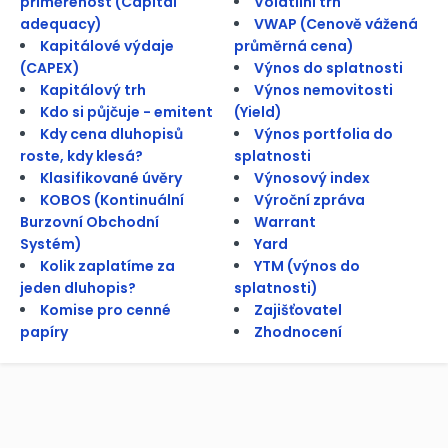
přiměřenost (Capital
Volatilní trh
adequacy)
VWAP (Cenově vážená
Kapitálové výdaje
průměrná cena)
(CAPEX)
Výnos do splatnosti
Kapitálový trh
Výnos nemovitosti
Kdo si půjčuje - emitent
(Yield)
Kdy cena dluhopisů
Výnos portfolia do
roste, kdy klesá?
splatnosti
Klasifikované úvěry
Výnosový index
KOBOS (Kontinuální
Výroční zpráva
Burzovní Obchodní
Warrant
Systém)
Yard
Kolik zaplatíme za
YTM (výnos do
jeden dluhopis?
splatnosti)
Komise pro cenné
Zajišťovatel
papíry
Zhodnocení