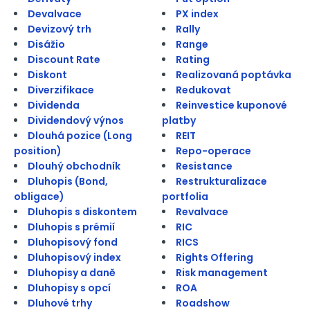
Devalvace
PX index
Devizový trh
Rally
Disážio
Range
Discount Rate
Rating
Diskont
Realizovaná poptávka
Diverzifikace
Redukovat
Dividenda
Reinvestice kuponové
Dividendový výnos
platby
Dlouhá pozice (Long
REIT
position)
Repo-operace
Dlouhý obchodník
Resistance
Dluhopis (Bond,
Restrukturalizace
obligace)
portfolia
Dluhopis s diskontem
Revalvace
Dluhopis s prémií
RIC
Dluhopisový fond
RICS
Dluhopisový index
Rights Offering
Dluhopisy a daně
Risk management
Dluhopisy s opcí
ROA
Dluhové trhy
Roadshow