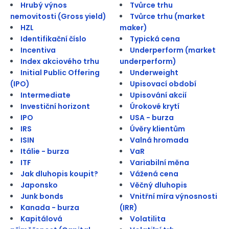
Hrubý výnos
Tvůrce trhu
nemovitosti (Gross yield)
Tvůrce trhu (market
HZL
maker)
Identifikační číslo
Typická cena
Incentiva
Underperform (market
Index akciového trhu
underperform)
Initial Public Offering
Underweight
(IPO)
Upisovací období
Intermediate
Upisování akcií
Investiční horizont
Úrokové krytí
IPO
USA - burza
IRS
Úvěry klientům
ISIN
Valná hromada
Itálie - burza
VaR
ITF
Variabilní měna
Jak dluhopis koupit?
Vážená cena
Japonsko
Věčný dluhopis
Junk bonds
Vnitřní míra výnosnosti
Kanada - burza
(IRR)
Kapitálová
Volatilita