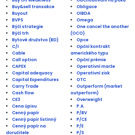
Buy&sell transakce
Obligace
Buyout
OIBDA
BVPS
Omega
Býčí strategie
One cancel the another
Býčí trh
(OCO)
Bytové družstvo (BD)
Opce
C/I
Opční kontrakt
Cable
amerického typu
Call option
Opční prémie
CAPEX
Operativní marže
Capital adequacy
Operativní zisk
Capital Expenditures
OTC
Carry Trade
Outperform (market
Cash flow
outperform)
CE3
Overweight
Cena úpisu
P.A.
Cenný papír
P/BV
Cenný papír listinný
P/CE
Cenný papír na
P/E
doručitele
P/S