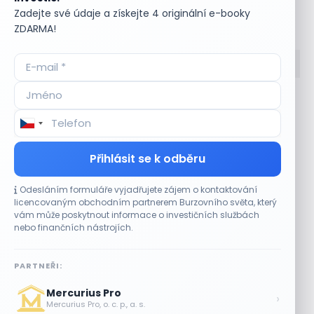
Zadejte své údaje a získejte 4 originální e-booky
Bullionářův slovníček
ZDARMA!
Accumulate
Komoditní trhy
ADR (Americké
Komunální dluhopisy
depozitní certifikáty)
Kontinuální režim
Advokátní úschova
Konvertibilní obligace
Přihlásit se k odběru
Akcie
Korporátní dluhopisy
Akcie kmenová
Kotace
Odesláním formuláře vyjadřujete zájem o kontaktování
Akcie na doručitele
Kotovaná měna
licencovaným obchodním partnerem Burzovního světa, který
Akcie prioritní
Krátká pozice
vám může poskytnout informace o investičních službách
Akciové riziko (Risk On
Krátká pozice (short
nebo finančních nástrojích.
Shares)
selling)
Akciové trhy
Krátký klient
PARTNEŘI:
Akontace
Křížový kurz
Akvizice
Kupní opce (call
Mercurius Pro
›
Alikvotní úrokový výnos
option)
Mercurius Pro, o. c. p., a. s.