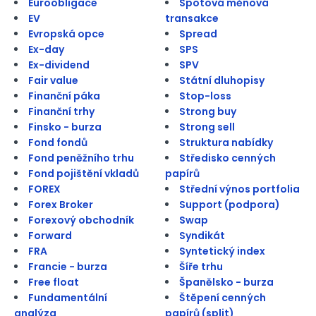
Euroobligace
Spotová měnová
EV
transakce
Evropská opce
Spread
Ex-day
SPS
Ex-dividend
SPV
Fair value
Státní dluhopisy
Finanční páka
Stop-loss
Finanční trhy
Strong buy
Finsko - burza
Strong sell
Fond fondů
Struktura nabídky
Fond peněžního trhu
Středisko cenných
Fond pojištění vkladů
papírů
FOREX
Střední výnos portfolia
Forex Broker
Support (podpora)
Forexový obchodník
Swap
Forward
Syndikát
FRA
Syntetický index
Francie - burza
Šíře trhu
Free float
Španělsko - burza
Fundamentální
Štěpení cenných
analýza
papírů (split)