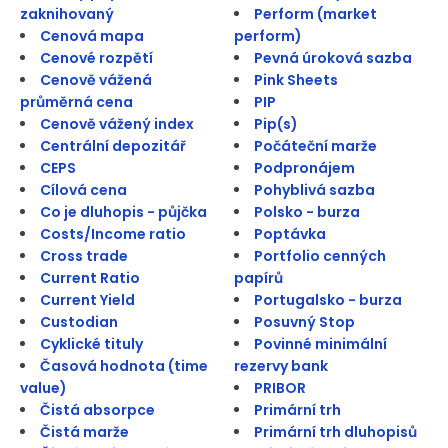
zaknihovaný
Perform (market
Cenová mapa
perform)
Cenové rozpětí
Pevná úroková sazba
Cenově vážená
Pink Sheets
průměrná cena
PIP
Cenově vážený index
Pip(s)
Centrální depozitář
Počáteční marže
CEPS
Podpronájem
Cílová cena
Pohyblivá sazba
Co je dluhopis - půjčka
Polsko - burza
Costs/Income ratio
Poptávka
Cross trade
Portfolio cenných
Current Ratio
papírů
Current Yield
Portugalsko - burza
Custodian
Posuvný Stop
Cyklické tituly
Povinné minimální
Časová hodnota (time
rezervy bank
value)
PRIBOR
Čistá absorpce
Primární trh
Čistá marže
Primární trh dluhopisů