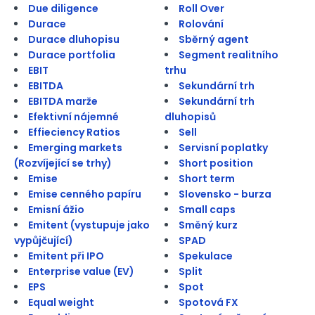
Due diligence
Roll Over
Durace
Rolování
Durace dluhopisu
Sběrný agent
Durace portfolia
Segment realitního
EBIT
trhu
EBITDA
Sekundární trh
EBITDA marže
Sekundární trh
Efektivní nájemné
dluhopisů
Effieciency Ratios
Sell
Emerging markets
Servisní poplatky
(Rozvíjející se trhy)
Short position
Emise
Short term
Emise cenného papíru
Slovensko - burza
Emisní ážio
Small caps
Emitent (vystupuje jako
Směný kurz
vypůjčující)
SPAD
Emitent při IPO
Spekulace
Enterprise value (EV)
Split
EPS
Spot
Equal weight
Spotová FX