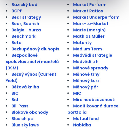
Bazický bod
Market Perform
BCPP
Market Ratios
Bear strategy
Market Underperform
Bear, Bearish
Mark-to-Market
Belgie - burza
Marže (margin)
Benchmark
Mathias Müller
Beta
Maturity
Bezkupónový dluhopis
Medium Term
Bezpodílové
Medvědí strategie
spoluvlastnictví manželů
Medvědí trh
(BSM)
Měnové spready
Běžný výnos (Current
Měnové trhy
Yield)
Měnový kurz
Béžová kniha
Měnový pár
BIC
MIC
Bid
Míra neobsazenosti
Bill Pass
Modifikovaná durace
Blokové obchody
portfolia
Blue chips
Mutual fund
Blue sky laws
Nabídka