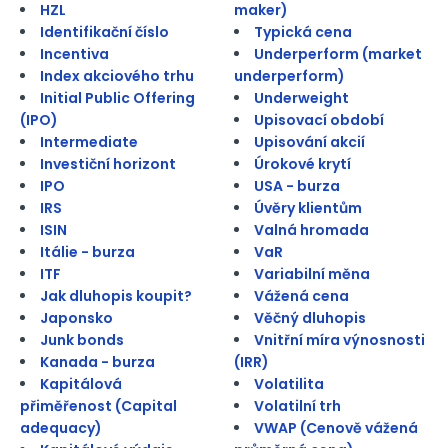
HZL
maker)
Identifikační číslo
Typická cena
Incentiva
Underperform (market
Index akciového trhu
underperform)
Initial Public Offering
Underweight
(IPO)
Upisovací období
Intermediate
Upisování akcií
Investiční horizont
Úrokové krytí
IPO
USA - burza
IRS
Úvěry klientům
ISIN
Valná hromada
Itálie - burza
VaR
ITF
Variabilní měna
Jak dluhopis koupit?
Vážená cena
Japonsko
Věčný dluhopis
Junk bonds
Vnitřní míra výnosnosti
Kanada - burza
(IRR)
Kapitálová
Volatilita
přiměřenost (Capital
Volatilní trh
adequacy)
VWAP (Cenově vážená