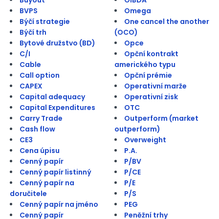
BVPS
Omega
Býčí strategie
One cancel the another
Býčí trh
(OCO)
Bytové družstvo (BD)
Opce
C/I
Opční kontrakt
Cable
amerického typu
Call option
Opční prémie
CAPEX
Operativní marže
Capital adequacy
Operativní zisk
Capital Expenditures
OTC
Carry Trade
Outperform (market
Cash flow
outperform)
CE3
Overweight
Cena úpisu
P.A.
Cenný papír
P/BV
Cenný papír listinný
P/CE
Cenný papír na
P/E
doručitele
P/S
Cenný papír na jméno
PEG
Cenný papír
Peněžní trhy