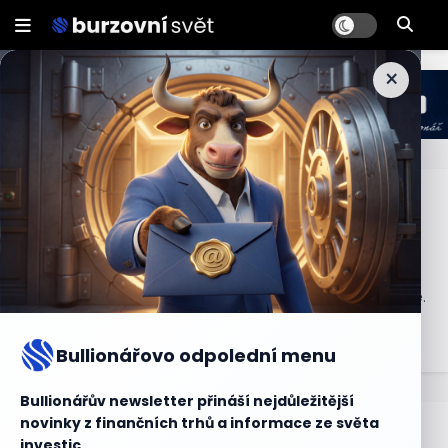
×
Počáteční marže
Počáteční marže je částka, kterou investor musí vložit
nebo mít k dispozici jako zálohu při obchodování s
finančními nástroji, jako jsou futures kontrakty nebo opce.
Tato marže slouží jako zabezpečení a pomáhá pokrýt
případné ztráty.
Bullionářovo odpolední menu
Bullionářův newsletter přináší nejdůležitější
novinky z finančních trhů a informace ze světa
Bullionářův slovníček
investic.