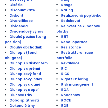
Disážio
Range
Discount Rate
Rating
Diskont
Realizovaná poptávka
Diverzifikace
Redukovat
Dividenda
Reinvestice kuponové
Dividendový výnos
platby
Dlouhá pozice (Long
REIT
position)
Repo-operace
Dlouhý obchodník
Resistance
Dluhopis (Bond,
Restrukturalizace
obligace)
portfolia
Dluhopis s diskontem
Revalvace
Dluhopis s prémií
RIC
Dluhopisový fond
RICS
Dluhopisový index
Rights Offering
Dluhopisy a daně
Risk management
Dluhopisy s opcí
ROA
Dluhové trhy
Roadshow
Doba splatnosti
ROCE
Dokonalé trhy
ROE