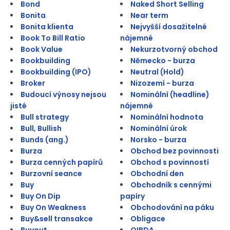
Bond
Naked Short Selling
Bonita
Near term
Bonita klienta
Nejvyšší dosažitelné
Book To Bill Ratio
nájemné
Book Value
Nekurzotvorný obchod
Bookbuilding
Německo - burza
Bookbuilding (IPO)
Neutral (Hold)
Broker
Nizozemí - burza
Budoucí výnosy nejsou
Nominální (headline)
jisté
nájemné
Bull strategy
Nominální hodnota
Bull, Bullish
Nominální úrok
Bunds (ang.)
Norsko - burza
Burza
Obchod bez povinnosti
Burza cenných papírů
Obchod s povinností
Burzovní seance
Obchodní den
Buy
Obchodník s cennými
Buy On Dip
papíry
Buy On Weakness
Obchodování na páku
Buy&sell transakce
Obligace
Buyout
OIBDA