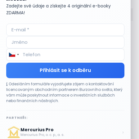
Zadejte své údaje a získejte 4 originální e-booky
ZDARMA!
Accumulate
Komoditní trhy
ADR (Americké
Komunální dluhopisy
depozitní certifikáty)
Kontinuální režim
Advokátní úschova
Konvertibilní obligace
Akcie
Korporátní dluhopisy
Akcie kmenová
Kotace
Přihlásit se k odběru
Akcie na doručitele
Kotovaná měna
Akcie prioritní
Krátká pozice
Odesláním formuláře vyjadřujete zájem o kontaktování
Akciové riziko (Risk On
Krátká pozice (short
licencovaným obchodním partnerem Burzovního světa, který
Shares)
selling)
vám může poskytnout informace o investičních službách
Akciové trhy
Krátký klient
nebo finančních nástrojích.
Akontace
Křížový kurz
Akvizice
Kupní opce (call
PARTNEŘI:
Alikvotní úrokový výnos
option)
(AUV)
Kupónový dluhopis
Mercurius Pro
›
Alokace
Kupónový výnos
Mercurius Pro, o. c. p., a. s.