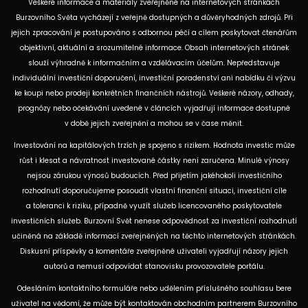
Veškeré informace a materiály zveřejněné na internetových stránkách
Burzovního Světa vycházejí z veřejně dostupných a důvěryhodných zdrojů. Při
jejich zpracování je postupováno s odbornou péčí a cílem poskytovat čtenářům
objektivní, aktuální a srozumitelné informace. Obsah internetových stránek
slouží výhradně k informačním a vzdělávacím účelům. Nepředstavuje
individuální investiční doporučení, investiční poradenství ani nabídku či výzvu
ke koupi nebo prodeji konkrétních finančních nástrojů. Veškeré názory, odhady,
prognózy nebo očekávání uvedené v článcích vyjadřují informace dostupné
v době jejich zveřejnění a mohou se v čase měnit.
Investování na kapitálových trzích je spojeno s rizikem. Hodnota investic může
růst i klesat a návratnost investované částky není zaručena. Minulé výnosy
nejsou zárukou výnosů budoucích. Před přijetím jakéhokoli investičního
rozhodnutí doporučujeme posoudit vlastní finanční situaci, investiční cíle
a toleranci k riziku, případně využít služeb licencovaného poskytovatele
investičních služeb. Burzovní Svět nenese odpovědnost za investiční rozhodnutí
učiněná na základě informací zveřejněných na těchto internetových stránkách.
Diskusní příspěvky a komentáře zveřejněné uživateli vyjadřují názory jejich
autorů a nemusí odpovídat stanovisku provozovatele portálu.
Odesláním kontaktního formuláře nebo udělením příslušného souhlasu bere
uživatel na vědomí, že může být kontaktován obchodním partnerem Burzovního