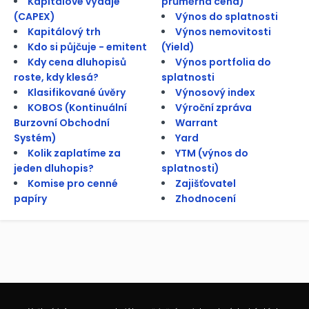
Kapitálové výdaje
průměrná cena)
(CAPEX)
Výnos do splatnosti
Kapitálový trh
Výnos nemovitosti
Kdo si půjčuje - emitent
(Yield)
Kdy cena dluhopisů
Výnos portfolia do
roste, kdy klesá?
splatnosti
Klasifikované úvěry
Výnosový index
KOBOS (Kontinuální
Výroční zpráva
Burzovní Obchodní
Warrant
Systém)
Yard
Kolik zaplatíme za
YTM (výnos do
jeden dluhopis?
splatnosti)
Komise pro cenné
Zajišťovatel
papíry
Zhodnocení