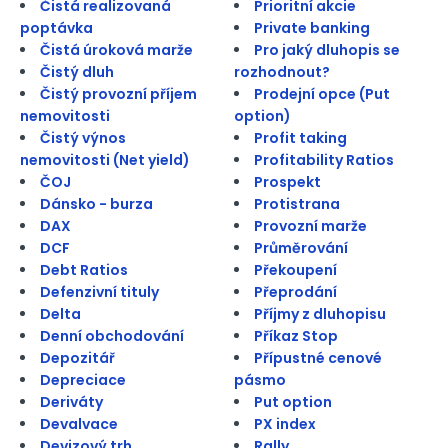
Čistá realizovaná
Prioritní akcie
poptávka
Private banking
Čistá úroková marže
Pro jaký dluhopis se
Čistý dluh
rozhodnout?
Čistý provozní příjem
Prodejní opce (Put
nemovitosti
option)
Čistý výnos
Profit taking
nemovitosti (Net yield)
Profitability Ratios
ČOJ
Prospekt
Dánsko - burza
Protistrana
DAX
Provozní marže
DCF
Průměrování
Debt Ratios
Překoupení
Defenzivní tituly
Přeprodání
Delta
Příjmy z dluhopisu
Denní obchodování
Příkaz Stop
Depozitář
Přípustné cenové
Depreciace
pásmo
Deriváty
Put option
Devalvace
PX index
Devizový trh
Rally