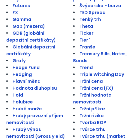
Futures
Švýcarsko - burza
FX
TED Spread
Gamma
Tenký trh
Gap (mezera)
Theta
GDR (globální
Ticker
depozitní certifikáty)
Tier 1
Globální depozitní
Tranše
certifikáty
Treasury Bills, Notes,
Grafy
Bonds
Hedge Fund
Trend
Hedging
Triple Witching Day
Hlavní měna
Tržní cena
Hodnota dluhopisu
Tržní cena (FX)
Hold
Tržní hodnota
Holubice
nemovitosti
Hrubá marže
Tržní příkaz
Hrubý provozní příjem
Tržní riziko
nemovitosti
Tvorba ROP
Hrubý výnos
Tvůrce trhu
nemovitosti (Gross yield)
Tvůrce trhu (market