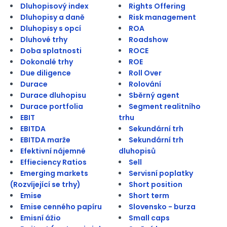
Dluhopisový index
Rights Offering
Dluhopisy a daně
Risk management
Dluhopisy s opcí
ROA
Dluhové trhy
Roadshow
Doba splatnosti
ROCE
Dokonalé trhy
ROE
Due diligence
Roll Over
Durace
Rolování
Durace dluhopisu
Sběrný agent
Durace portfolia
Segment realitního
EBIT
trhu
EBITDA
Sekundární trh
EBITDA marže
Sekundární trh
Efektivní nájemné
dluhopisů
Effieciency Ratios
Sell
Emerging markets
Servisní poplatky
(Rozvíjející se trhy)
Short position
Emise
Short term
Emise cenného papíru
Slovensko - burza
Emisní ážio
Small caps