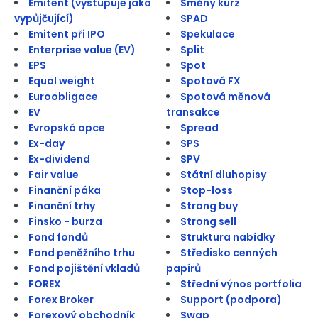
Emitent (vystupuje jako
Směný kurz
vypůjčující)
SPAD
Emitent při IPO
Spekulace
Enterprise value (EV)
Split
EPS
Spot
Equal weight
Spotová FX
Euroobligace
Spotová měnová
EV
transakce
Evropská opce
Spread
Ex-day
SPS
Ex-dividend
SPV
Fair value
Státní dluhopisy
Finanční páka
Stop-loss
Finanční trhy
Strong buy
Finsko - burza
Strong sell
Fond fondů
Struktura nabídky
Fond peněžního trhu
Středisko cenných
Fond pojištění vkladů
papírů
FOREX
Střední výnos portfolia
Forex Broker
Support (podpora)
Forexový obchodník
Swap