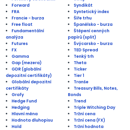
Forward
Syndikát
FRA
Syntetický index
Francie - burza
Šíře trhu
Free float
Španělsko - burza
Fundamentální
Štěpení cenných
analýza
papírů (split)
Futures
Švýcarsko - burza
FX
TED Spread
Gamma
Tenký trh
Gap (mezera)
Theta
GDR (globální
Ticker
depozitní certifikáty)
Tier 1
Globální depozitní
Tranše
certifikáty
Treasury Bills, Notes,
Grafy
Bonds
Hedge Fund
Trend
Hedging
Triple Witching Day
Hlavní měna
Tržní cena
Hodnota dluhopisu
Tržní cena (FX)
Hold
Tržní hodnota