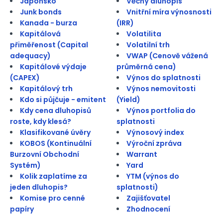
Japonsko
Věčný dluhopis
Junk bonds
Vnitřní míra výnosnosti
Kanada - burza
(IRR)
Kapitálová
Volatilita
přiměřenost (Capital
Volatilní trh
adequacy)
VWAP (Cenově vážená
Kapitálové výdaje
průměrná cena)
(CAPEX)
Výnos do splatnosti
Kapitálový trh
Výnos nemovitosti
Kdo si půjčuje - emitent
(Yield)
Kdy cena dluhopisů
Výnos portfolia do
roste, kdy klesá?
splatnosti
Klasifikované úvěry
Výnosový index
KOBOS (Kontinuální
Výroční zpráva
Burzovní Obchodní
Warrant
Systém)
Yard
Kolik zaplatíme za
YTM (výnos do
jeden dluhopis?
splatnosti)
Komise pro cenné
Zajišťovatel
papíry
Zhodnocení