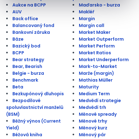
Aukce na BCPP
Maďarsko - burza
AUV
Makléř
Back office
Margin
Balancovaný fond
Margin call
Bankovní záruka
Market Maker
Báze
Market Outperform
Bazický bod
Market Perform
BCPP
Market Ratios
Bear strategy
Market Underperform
Bear, Bearish
Mark-to-Market
Belgie - burza
Marže (margin)
Benchmark
Mathias Müller
Beta
Maturity
Bezkupónový dluhopis
Medium Term
Bezpodílové
Medvědí strategie
spoluvlastnictví manželů
Medvědí trh
(BSM)
Měnové spready
Běžný výnos (Current
Měnové trhy
Yield)
Měnový kurz
Béžová kniha
Měnový pár