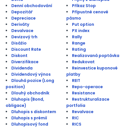
Denní obchodování
Příkaz Stop
Depozitář
Přípustné cenové
Depreciace
pásmo
Deriváty
Put option
Devalvace
PX index
Devizový trh
Rally
Disážio
Range
Discount Rate
Rating
Diskont
Realizovaná poptávka
Diverzifikace
Redukovat
Dividenda
Reinvestice kuponové
Dividendový výnos
platby
Dlouhá pozice (Long
REIT
position)
Repo-operace
Dlouhý obchodník
Resistance
Dluhopis (Bond,
Restrukturalizace
obligace)
portfolia
Dluhopis s diskontem
Revalvace
Dluhopis s prémií
RIC
Dluhopisový fond
RICS