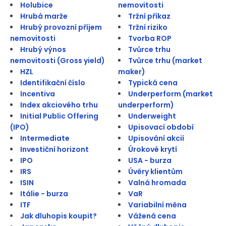
Holubice
nemovitosti
Hrubá marže
Tržní příkaz
Hrubý provozní příjem
Tržní riziko
nemovitosti
Tvorba ROP
Hrubý výnos
Tvůrce trhu
nemovitosti (Gross yield)
Tvůrce trhu (market
HZL
maker)
Identifikační číslo
Typická cena
Incentiva
Underperform (market
Index akciového trhu
underperform)
Initial Public Offering
Underweight
(IPO)
Upisovací období
Intermediate
Upisování akcií
Investiční horizont
Úrokové krytí
IPO
USA - burza
IRS
Úvěry klientům
ISIN
Valná hromada
Itálie - burza
VaR
ITF
Variabilní měna
Jak dluhopis koupit?
Vážená cena