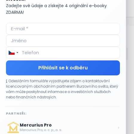
akcií se stává akcionářem společnosti a získává práva a
Zadejte své údaje a získejte 4 originální e-booky
povinnosti spojené s tímto vlastnictvím.
ZDARMA!
Bullionářův slovníček
Přihlásit se k odběru
Accumulate
Komoditní trhy
ADR (Americké
Komunální dluhopisy
Odesláním formuláře vyjadřujete zájem o kontaktování
depozitní certifikáty)
Kontinuální režim
licencovaným obchodním partnerem Burzovního světa, který
Advokátní úschova
Konvertibilní obligace
vám může poskytnout informace o investičních službách
Akcie
Korporátní dluhopisy
nebo finančních nástrojích.
Akcie kmenová
Kotace
Akcie na doručitele
Kotovaná měna
PARTNEŘI:
Akcie prioritní
Krátká pozice
Akciové riziko (Risk On
Krátká pozice (short
Mercurius Pro
›
Shares)
selling)
Mercurius Pro, o. c. p., a. s.