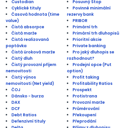
Custodian
Posuvný Stop
Cyklické tituly
Povinné minimální
Časová hodnota (time
rezervy bank
value)
PRIBOR
Čistá absorpce
Primární trh
Čistá marže
Primární trh dluhopisů
Čistá realizovaná
Prioritní akcie
poptávka
Private banking
Čistá úroková marže
Pro jaký dluhopis se
Čistý dluh
rozhodnout?
Čistý provozní příjem
Prodejní opce (Put
nemovitosti
option)
Čistý výnos
Profit taking
nemovitosti (Net yield)
Profitability Ratios
ČOJ
Prospekt
Dánsko - burza
Protistrana
DAX
Provozní marže
DCF
Průměrování
Debt Ratios
Překoupení
Defenzivní tituly
Přeprodání
Delta
Příjmy z dluhopisu