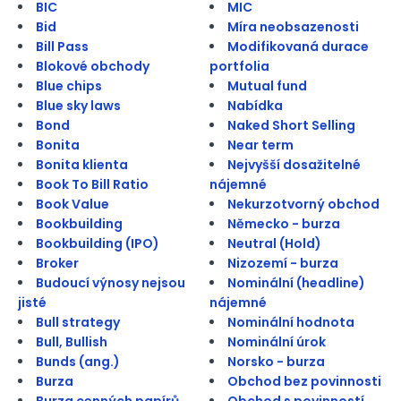
BIC
MIC
Bid
Míra neobsazenosti
Bill Pass
Modifikovaná durace
Blokové obchody
portfolia
Blue chips
Mutual fund
Blue sky laws
Nabídka
Bond
Naked Short Selling
Bonita
Near term
Bonita klienta
Nejvyšší dosažitelné
Book To Bill Ratio
nájemné
Book Value
Nekurzotvorný obchod
Bookbuilding
Německo - burza
Bookbuilding (IPO)
Neutral (Hold)
Broker
Nizozemí - burza
Budoucí výnosy nejsou
Nominální (headline)
jisté
nájemné
Bull strategy
Nominální hodnota
Bull, Bullish
Nominální úrok
Bunds (ang.)
Norsko - burza
Burza
Obchod bez povinnosti
Burza cenných papírů
Obchod s povinností