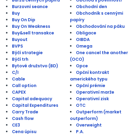
Burzovní seance
Obchodní den
Buy
Obchodník s cennými
Buy On Dip
papíry
Buy On Weakness
Obchodování na páku
Buy&sell transakce
Obligace
Buyout
OIBDA
BVPS
Omega
Býčí strategie
One cancel the another
Býčí trh
(OCO)
Bytové družstvo (BD)
Opce
C/I
Opční kontrakt
Cable
amerického typu
Call option
Opční prémie
CAPEX
Operativní marže
Capital adequacy
Operativní zisk
Capital Expenditures
OTC
Carry Trade
Outperform (market
Cash flow
outperform)
CE3
Overweight
Cena úpisu
P.A.