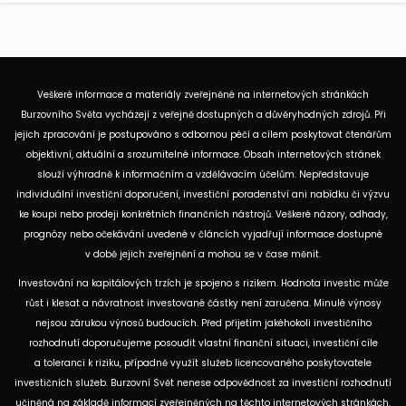
Veškeré informace a materiály zveřejněné na internetových stránkách
Burzovního Světa vycházejí z veřejně dostupných a důvěryhodných zdrojů. Při
jejich zpracování je postupováno s odbornou péčí a cílem poskytovat čtenářům
objektivní, aktuální a srozumitelné informace. Obsah internetových stránek
slouží výhradně k informačním a vzdělávacím účelům. Nepředstavuje
individuální investiční doporučení, investiční poradenství ani nabídku či výzvu
ke koupi nebo prodeji konkrétních finančních nástrojů. Veškeré názory, odhady,
prognózy nebo očekávání uvedené v článcích vyjadřují informace dostupné
v době jejich zveřejnění a mohou se v čase měnit.
Investování na kapitálových trzích je spojeno s rizikem. Hodnota investic může
růst i klesat a návratnost investované částky není zaručena. Minulé výnosy
nejsou zárukou výnosů budoucích. Před přijetím jakéhokoli investičního
rozhodnutí doporučujeme posoudit vlastní finanční situaci, investiční cíle
a toleranci k riziku, případně využít služeb licencovaného poskytovatele
investičních služeb. Burzovní Svět nenese odpovědnost za investiční rozhodnutí
učiněná na základě informací zveřejněných na těchto internetových stránkách.