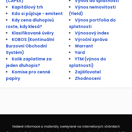
(CAPEX)
Výnos do splatnosti
Kapitálový trh
Výnos nemovitosti
Kdo si půjčuje - emitent
(Yield)
Kdy cena dluhopisů
Výnos portfolia do
roste, kdy klesá?
splatnosti
Klasifikované úvěry
Výnosový index
KOBOS (Kontinuální
Výroční zpráva
Burzovní Obchodní
Warrant
Systém)
Yard
Kolik zaplatíme za
YTM (výnos do
jeden dluhopis?
splatnosti)
Komise pro cenné
Zajišťovatel
papíry
Zhodnocení
Veškeré informace a materiály zveřejněné na internetových stránkách