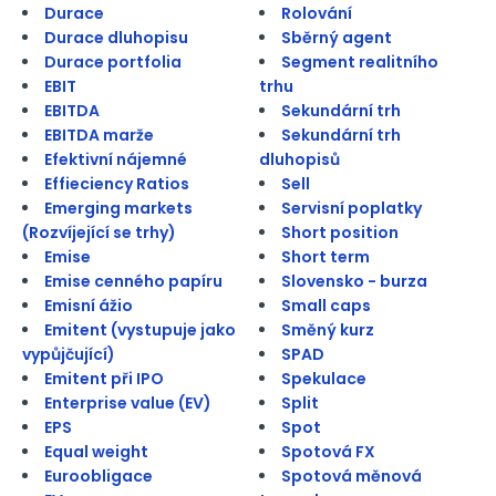
Durace
Rolování
Durace dluhopisu
Sběrný agent
Durace portfolia
Segment realitního
EBIT
trhu
EBITDA
Sekundární trh
EBITDA marže
Sekundární trh
Efektivní nájemné
dluhopisů
Effieciency Ratios
Sell
Emerging markets
Servisní poplatky
(Rozvíjející se trhy)
Short position
Emise
Short term
Emise cenného papíru
Slovensko - burza
Emisní ážio
Small caps
Emitent (vystupuje jako
Směný kurz
vypůjčující)
SPAD
Emitent při IPO
Spekulace
Enterprise value (EV)
Split
EPS
Spot
Equal weight
Spotová FX
Euroobligace
Spotová měnová