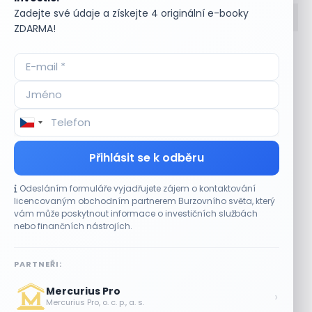
Zadejte své údaje a získejte 4 originální e-booky
ZDARMA!
Accumulate
Komoditní trhy
ADR (Americké
Komunální dluhopisy
depozitní certifikáty)
Kontinuální režim
Advokátní úschova
Konvertibilní obligace
Akcie
Korporátní dluhopisy
Akcie kmenová
Kotace
Akcie na doručitele
Kotovaná měna
Přihlásit se k odběru
Akcie prioritní
Krátká pozice
Akciové riziko (Risk On
Krátká pozice (short
Odesláním formuláře vyjadřujete zájem o kontaktování
Shares)
selling)
licencovaným obchodním partnerem Burzovního světa, který
Akciové trhy
Krátký klient
vám může poskytnout informace o investičních službách
Akontace
Křížový kurz
nebo finančních nástrojích.
Akvizice
Kupní opce (call
Alikvotní úrokový výnos
option)
PARTNEŘI:
(AUV)
Kupónový dluhopis
Alokace
Kupónový výnos
Mercurius Pro
›
Alokace (IPO)
Kurz cenného papíru
Mercurius Pro, o. c. p., a. s.