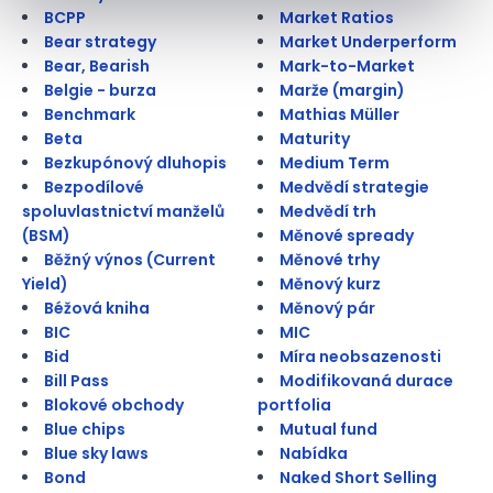
BCPP
Market Ratios
Bear strategy
Market Underperform
Bear, Bearish
Mark-to-Market
Belgie - burza
Marže (margin)
Benchmark
Mathias Müller
Beta
Maturity
Bezkupónový dluhopis
Medium Term
Bezpodílové
Medvědí strategie
spoluvlastnictví manželů
Medvědí trh
(BSM)
Měnové spready
Běžný výnos (Current
Měnové trhy
Yield)
Měnový kurz
Béžová kniha
Měnový pár
BIC
MIC
Bid
Míra neobsazenosti
Bill Pass
Modifikovaná durace
Blokové obchody
portfolia
Blue chips
Mutual fund
Blue sky laws
Nabídka
Bond
Naked Short Selling