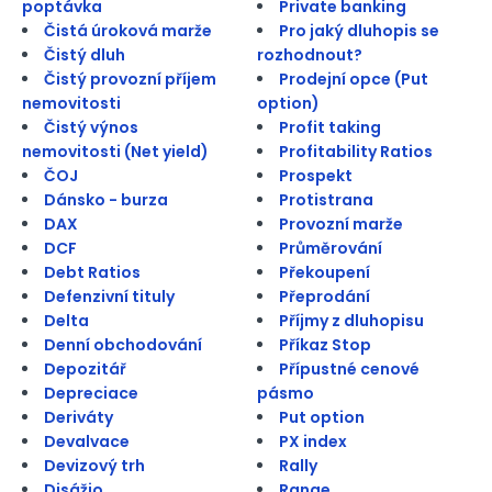
poptávka
Private banking
Čistá úroková marže
Pro jaký dluhopis se
Čistý dluh
rozhodnout?
Čistý provozní příjem
Prodejní opce (Put
nemovitosti
option)
Čistý výnos
Profit taking
nemovitosti (Net yield)
Profitability Ratios
ČOJ
Prospekt
Dánsko - burza
Protistrana
DAX
Provozní marže
DCF
Průměrování
Debt Ratios
Překoupení
Defenzivní tituly
Přeprodání
Delta
Příjmy z dluhopisu
Denní obchodování
Příkaz Stop
Depozitář
Přípustné cenové
Depreciace
pásmo
Deriváty
Put option
Devalvace
PX index
Devizový trh
Rally
Disážio
Range