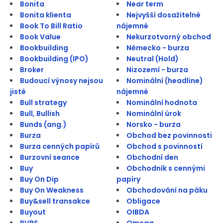
Bonita
Near term
Bonita klienta
Nejvyšší dosažitelné
Book To Bill Ratio
nájemné
Book Value
Nekurzotvorný obchod
Bookbuilding
Německo - burza
Bookbuilding (IPO)
Neutral (Hold)
Broker
Nizozemí - burza
Budoucí výnosy nejsou
Nominální (headline)
jisté
nájemné
Bull strategy
Nominální hodnota
Bull, Bullish
Nominální úrok
Bunds (ang.)
Norsko - burza
Burza
Obchod bez povinnosti
Burza cenných papírů
Obchod s povinností
Burzovní seance
Obchodní den
Buy
Obchodník s cennými
Buy On Dip
papíry
Buy On Weakness
Obchodování na páku
Buy&sell transakce
Obligace
Buyout
OIBDA
BVPS
Omega