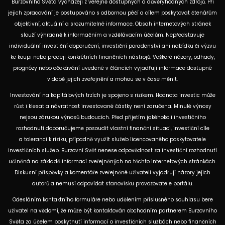
Burzovního Světa vycházejí z veřejně dostupných a důvěryhodných zdrojů. Při
jejich zpracování je postupováno s odbornou péčí a cílem poskytovat čtenářům
objektivní, aktuální a srozumitelné informace. Obsah internetových stránek
slouží výhradně k informačním a vzdělávacím účelům. Nepředstavuje
individuální investiční doporučení, investiční poradenství ani nabídku či výzvu
ke koupi nebo prodeji konkrétních finančních nástrojů. Veškeré názory, odhady,
prognózy nebo očekávání uvedené v článcích vyjadřují informace dostupné
v době jejich zveřejnění a mohou se v čase měnit.
Investování na kapitálových trzích je spojeno s rizikem. Hodnota investic může
růst i klesat a návratnost investované částky není zaručena. Minulé výnosy
nejsou zárukou výnosů budoucích. Před přijetím jakéhokoli investičního
rozhodnutí doporučujeme posoudit vlastní finanční situaci, investiční cíle
a toleranci k riziku, případně využít služeb licencovaného poskytovatele
investičních služeb. Burzovní Svět nenese odpovědnost za investiční rozhodnutí
učiněná na základě informací zveřejněných na těchto internetových stránkách.
Diskusní příspěvky a komentáře zveřejněné uživateli vyjadřují názory jejich
autorů a nemusí odpovídat stanovisku provozovatele portálu.
Odesláním kontaktního formuláře nebo udělením příslušného souhlasu bere
uživatel na vědomí, že může být kontaktován obchodním partnerem Burzovního
Světa za účelem poskytnutí informací o investičních službách nebo finančních