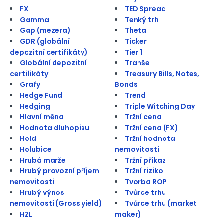
FX
TED Spread
Gamma
Tenký trh
Gap (mezera)
Theta
GDR (globální
Ticker
depozitní certifikáty)
Tier 1
Globální depozitní
Tranše
certifikáty
Treasury Bills, Notes,
Grafy
Bonds
Hedge Fund
Trend
Hedging
Triple Witching Day
Hlavní měna
Tržní cena
Hodnota dluhopisu
Tržní cena (FX)
Hold
Tržní hodnota
Holubice
nemovitosti
Hrubá marže
Tržní příkaz
Hrubý provozní příjem
Tržní riziko
nemovitosti
Tvorba ROP
Hrubý výnos
Tvůrce trhu
nemovitosti (Gross yield)
Tvůrce trhu (market
HZL
maker)