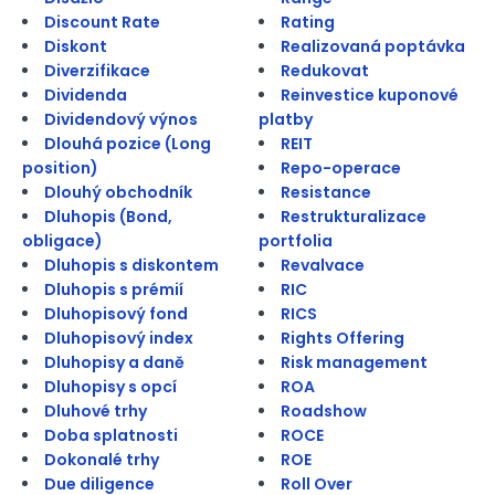
Discount Rate
Rating
Diskont
Realizovaná poptávka
Diverzifikace
Redukovat
Dividenda
Reinvestice kuponové
Dividendový výnos
platby
Dlouhá pozice (Long
REIT
position)
Repo-operace
Dlouhý obchodník
Resistance
Dluhopis (Bond,
Restrukturalizace
obligace)
portfolia
Dluhopis s diskontem
Revalvace
Dluhopis s prémií
RIC
Dluhopisový fond
RICS
Dluhopisový index
Rights Offering
Dluhopisy a daně
Risk management
Dluhopisy s opcí
ROA
Dluhové trhy
Roadshow
Doba splatnosti
ROCE
Dokonalé trhy
ROE
Due diligence
Roll Over