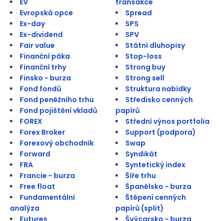
EV
transakce
Evropská opce
Spread
Ex-day
SPS
Ex-dividend
SPV
Fair value
Státní dluhopisy
Finanční páka
Stop-loss
Finanční trhy
Strong buy
Finsko - burza
Strong sell
Fond fondů
Struktura nabídky
Fond peněžního trhu
Středisko cenných
Fond pojištění vkladů
papírů
FOREX
Střední výnos portfolia
Forex Broker
Support (podpora)
Forexový obchodník
Swap
Forward
Syndikát
FRA
Syntetický index
Francie - burza
Šíře trhu
Free float
Španělsko - burza
Fundamentální
Štěpení cenných
analýza
papírů (split)
Futures
Švýcarsko - burza