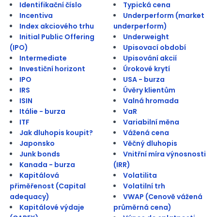
Identifikační číslo
Typická cena
Incentiva
Underperform (market
Index akciového trhu
underperform)
Initial Public Offering
Underweight
(IPO)
Upisovací období
Intermediate
Upisování akcií
Investiční horizont
Úrokové krytí
IPO
USA - burza
IRS
Úvěry klientům
ISIN
Valná hromada
Itálie - burza
VaR
ITF
Variabilní měna
Jak dluhopis koupit?
Vážená cena
Japonsko
Věčný dluhopis
Junk bonds
Vnitřní míra výnosnosti
Kanada - burza
(IRR)
Kapitálová
Volatilita
přiměřenost (Capital
Volatilní trh
adequacy)
VWAP (Cenově vážená
Kapitálové výdaje
průměrná cena)