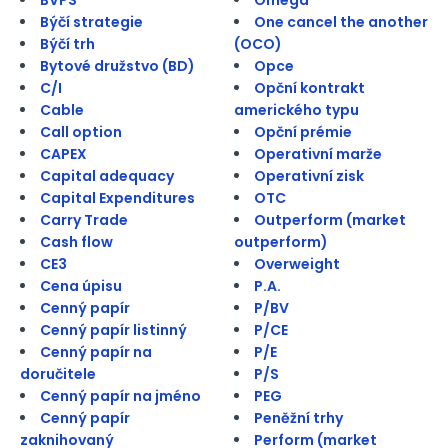
Býčí strategie
One cancel the another
Býčí trh
(OCO)
Bytové družstvo (BD)
Opce
C/I
Opční kontrakt
Cable
amerického typu
Call option
Opční prémie
CAPEX
Operativní marže
Capital adequacy
Operativní zisk
Capital Expenditures
OTC
Carry Trade
Outperform (market
Cash flow
outperform)
CE3
Overweight
Cena úpisu
P.A.
Cenný papír
P/BV
Cenný papír listinný
P/CE
Cenný papír na
P/E
doručitele
P/S
Cenný papír na jméno
PEG
Cenný papír
Peněžní trhy
zaknihovaný
Perform (market