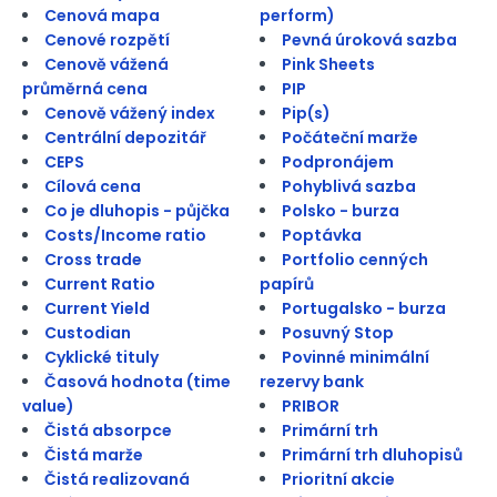
Cenová mapa
perform)
Cenové rozpětí
Pevná úroková sazba
Cenově vážená
Pink Sheets
průměrná cena
PIP
Cenově vážený index
Pip(s)
Centrální depozitář
Počáteční marže
CEPS
Podpronájem
Cílová cena
Pohyblivá sazba
Co je dluhopis - půjčka
Polsko - burza
Costs/Income ratio
Poptávka
Cross trade
Portfolio cenných
Current Ratio
papírů
Current Yield
Portugalsko - burza
Custodian
Posuvný Stop
Cyklické tituly
Povinné minimální
Časová hodnota (time
rezervy bank
value)
PRIBOR
Čistá absorpce
Primární trh
Čistá marže
Primární trh dluhopisů
Čistá realizovaná
Prioritní akcie