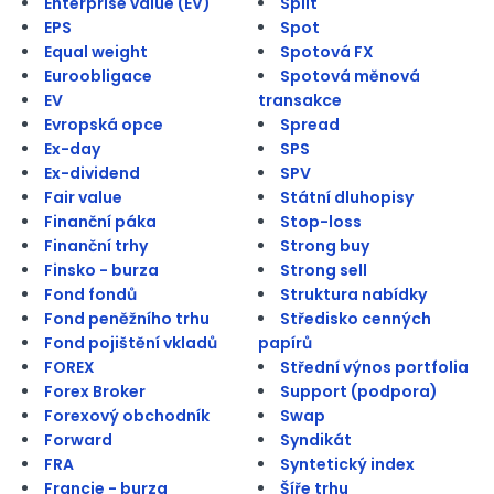
Enterprise value (EV)
Split
EPS
Spot
Equal weight
Spotová FX
Euroobligace
Spotová měnová
EV
transakce
Evropská opce
Spread
Ex-day
SPS
Ex-dividend
SPV
Fair value
Státní dluhopisy
Finanční páka
Stop-loss
Finanční trhy
Strong buy
Finsko - burza
Strong sell
Fond fondů
Struktura nabídky
Fond peněžního trhu
Středisko cenných
Fond pojištění vkladů
papírů
FOREX
Střední výnos portfolia
Forex Broker
Support (podpora)
Forexový obchodník
Swap
Forward
Syndikát
FRA
Syntetický index
Francie - burza
Šíře trhu