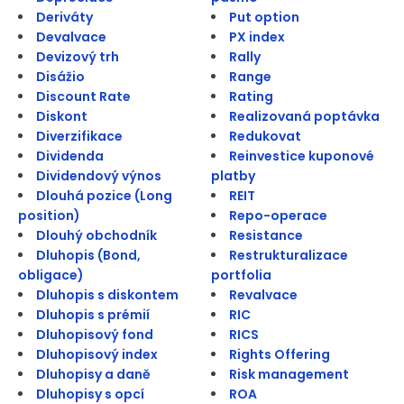
Deriváty
Put option
Devalvace
PX index
Devizový trh
Rally
Disážio
Range
Discount Rate
Rating
Diskont
Realizovaná poptávka
Diverzifikace
Redukovat
Dividenda
Reinvestice kuponové
Dividendový výnos
platby
Dlouhá pozice (Long
REIT
position)
Repo-operace
Dlouhý obchodník
Resistance
Dluhopis (Bond,
Restrukturalizace
obligace)
portfolia
Dluhopis s diskontem
Revalvace
Dluhopis s prémií
RIC
Dluhopisový fond
RICS
Dluhopisový index
Rights Offering
Dluhopisy a daně
Risk management
Dluhopisy s opcí
ROA