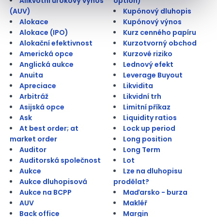
Alikvotní úrokový výnos
option)
(AUV)
Kupónový dluhopis
Alokace
Kupónový výnos
Alokace (IPO)
Kurz cenného papíru
Alokační efektivnost
Kurzotvorný obchod
Americká opce
Kurzové riziko
Anglická aukce
Lednový efekt
Anuita
Leverage Buyout
Apreciace
Likvidita
Arbitráž
Likvidní trh
Asijská opce
Limitní příkaz
Ask
Liquidity ratios
At best order; at
Lock up period
market order
Long position
Auditor
Long Term
Auditorská společnost
Lot
Aukce
Lze na dluhopisu
Aukce dluhopisová
prodělat?
Aukce na BCPP
Maďarsko - burza
AUV
Makléř
Back office
Margin