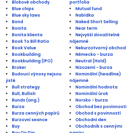
Blokové obchody
portfolia
Blue chips
Mutual fund
Blue sky laws
Nabídka
Bond
Naked Short Selling
Bonita
Near term
Bonita klienta
Nejvyšší dosažitelné
Book To Bill Ratio
nájemné
Book Value
Nekurzotvorný obchod
Bookbuilding
Německo - burza
Bookbuilding (IPO)
Neutral (Hold)
Broker
Nizozemí - burza
Budoucí výnosy nejsou
Nominální (headline)
jisté
nájemné
Bull strategy
Nominální hodnota
Bull, Bullish
Nominální úrok
Bunds (ang.)
Norsko - burza
Burza
Obchod bez povinnosti
Burza cenných papírů
Obchod s povinností
Burzovní seance
Obchodní den
Buy
Obchodník s cennými
Buy On Dip
papíry