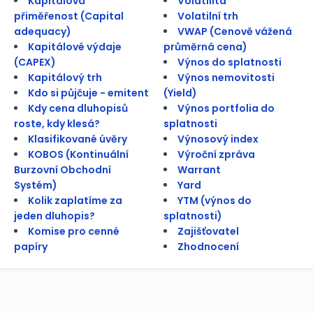
Kapitálová
Volatilita
přiměřenost (Capital
Volatilní trh
adequacy)
VWAP (Cenově vážená
Kapitálové výdaje
průměrná cena)
(CAPEX)
Výnos do splatnosti
Kapitálový trh
Výnos nemovitosti
Kdo si půjčuje - emitent
(Yield)
Kdy cena dluhopisů
Výnos portfolia do
roste, kdy klesá?
splatnosti
Klasifikované úvěry
Výnosový index
KOBOS (Kontinuální
Výroční zpráva
Burzovní Obchodní
Warrant
Systém)
Yard
Kolik zaplatíme za
YTM (výnos do
jeden dluhopis?
splatnosti)
Komise pro cenné
Zajišťovatel
papíry
Zhodnocení