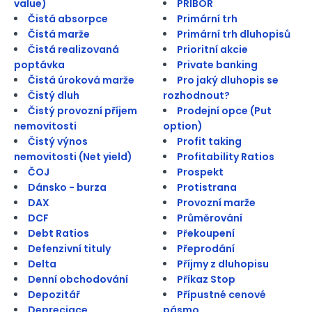
value)
PRIBOR
Čistá absorpce
Primární trh
Čistá marže
Primární trh dluhopisů
Čistá realizovaná
Prioritní akcie
poptávka
Private banking
Čistá úroková marže
Pro jaký dluhopis se
Čistý dluh
rozhodnout?
Čistý provozní příjem
Prodejní opce (Put
nemovitosti
option)
Čistý výnos
Profit taking
nemovitosti (Net yield)
Profitability Ratios
ČOJ
Prospekt
Dánsko - burza
Protistrana
DAX
Provozní marže
DCF
Průměrování
Debt Ratios
Překoupení
Defenzivní tituly
Přeprodání
Delta
Příjmy z dluhopisu
Denní obchodování
Příkaz Stop
Depozitář
Přípustné cenové
Depreciace
pásmo