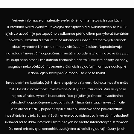
Veškeré informace a materiály zveřejněné na internetových stránkách
Burzovního Světa vycházejí z veřejně dostupných a důvěryhodných zdrojů. Při
jejich zpracování je postupováno s odbornou péčí a cílem poskytovat čtenářům
objektivní, aktuální a srozumitelné informace. Obsah internetových stránek
slouží výhradně k informačním a vzdělávacím účelům. Nepředstavuje
individuální investiční doporučení, investiční poradenství ani nabídku či výzvu
ke koupi nebo prodeji konkrétních finančních nástrojů. Veškeré názory, odhady,
prognózy nebo očekávání uvedené v článcích vyjadřují informace dostupné
v době jejich zveřejnění a mohou se v čase měnit.
Investování na kapitálových trzích je spojeno s rizikem. Hodnota investic může
růst i klesat a návratnost investované částky není zaručena. Minulé výnosy
nejsou zárukou výnosů budoucích. Před přijetím jakéhokoli investičního
rozhodnutí doporučujeme posoudit vlastní finanční situaci, investiční cíle
a toleranci k riziku, případně využít služeb licencovaného poskytovatele
investičních služeb. Burzovní Svět nenese odpovědnost za investiční rozhodnutí
učiněná na základě informací zveřejněných na těchto internetových stránkách.
Diskusní příspěvky a komentáře zveřejněné uživateli vyjadřují názory jejich