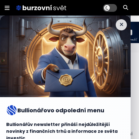
×
Depreciace
Depreciace je samovolné znehodnocení domácí měny
vůči měnám ostatním. Tento proces nastává, když
hodnota domácí měny klesá ve srovnání s ostatními
měnami na trhu. Depreciace může být důsledkem
přirozených ekonomických faktorů, jako je nerovnováha
Bullionářovo odpolední menu
nabídky a poptávky po měně, nebo může být způsobena
intervencí centrální banky.
Bullionářův newsletter přináší nejdůležitější
novinky z finančních trhů a informace ze světa
Pokud se domácí měna znehodnocuje zásahem centrální
investic.