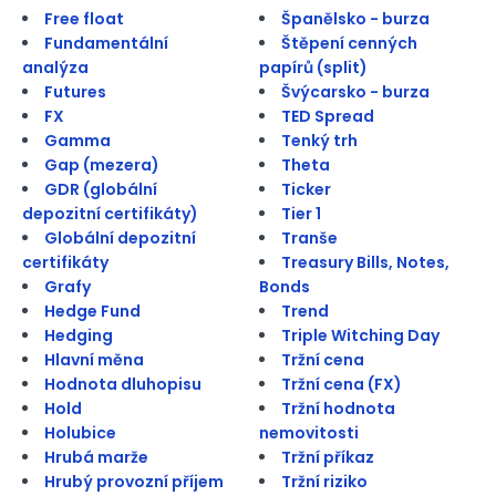
Free float
Španělsko - burza
Fundamentální
Štěpení cenných
analýza
papírů (split)
Futures
Švýcarsko - burza
FX
TED Spread
Gamma
Tenký trh
Gap (mezera)
Theta
GDR (globální
Ticker
depozitní certifikáty)
Tier 1
Globální depozitní
Tranše
certifikáty
Treasury Bills, Notes,
Grafy
Bonds
Hedge Fund
Trend
Hedging
Triple Witching Day
Hlavní měna
Tržní cena
Hodnota dluhopisu
Tržní cena (FX)
Hold
Tržní hodnota
Holubice
nemovitosti
Hrubá marže
Tržní příkaz
Hrubý provozní příjem
Tržní riziko