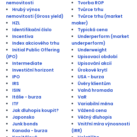
nemovitosti
Tvorba ROP
Hrubý výnos
Tvůrce trhu
nemovitosti (Gross yield)
Tvůrce trhu (market
HZL
maker)
Identifikační číslo
Typická cena
Incentiva
Underperform (market
Index akciového trhu
underperform)
Initial Public Offering
Underweight
(IPO)
Upisovací období
Intermediate
Upisování akcií
Investiční horizont
Úrokové krytí
IPO
USA - burza
IRS
Úvěry klientům
ISIN
Valná hromada
Itálie - burza
VaR
ITF
Variabilní měna
Jak dluhopis koupit?
Vážená cena
Japonsko
Věčný dluhopis
Junk bonds
Vnitřní míra výnosnosti
Kanada - burza
(IRR)