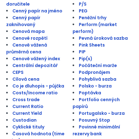
doručitele
P/S
Cenný papír na jméno
PEG
Cenný papír
Peněžní trhy
zaknihovaný
Perform (market
Cenová mapa
perform)
Cenové rozpětí
Pevná úroková sazba
Cenově vážená
Pink Sheets
průměrná cena
PIP
Cenově vážený index
Pip(s)
Centrální depozitář
Počáteční marže
CEPS
Podpronájem
Cílová cena
Pohyblivá sazba
Co je dluhopis - půjčka
Polsko - burza
Costs/Income ratio
Poptávka
Cross trade
Portfolio cenných
Current Ratio
papírů
Current Yield
Portugalsko - burza
Custodian
Posuvný Stop
Cyklické tituly
Povinné minimální
Časová hodnota (time
rezervy bank