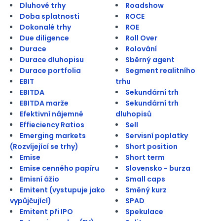
Dluhové trhy
Roadshow
Doba splatnosti
ROCE
Dokonalé trhy
ROE
Due diligence
Roll Over
Durace
Rolování
Durace dluhopisu
Sběrný agent
Durace portfolia
Segment realitního
EBIT
trhu
EBITDA
Sekundární trh
EBITDA marže
Sekundární trh
Efektivní nájemné
dluhopisů
Effieciency Ratios
Sell
Emerging markets
Servisní poplatky
(Rozvíjející se trhy)
Short position
Emise
Short term
Emise cenného papíru
Slovensko - burza
Emisní ážio
Small caps
Emitent (vystupuje jako
Směný kurz
vypůjčující)
SPAD
Emitent při IPO
Spekulace