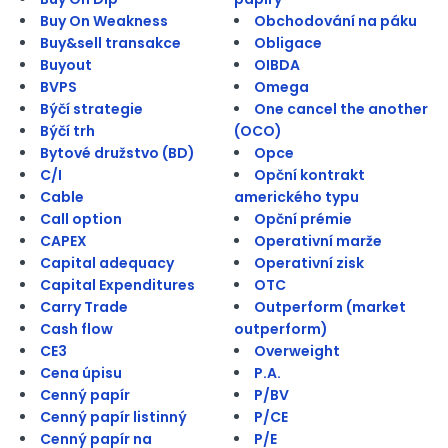
Buy On Weakness
Obchodování na páku
Buy&sell transakce
Obligace
Buyout
OIBDA
BVPS
Omega
Býčí strategie
One cancel the another
Býčí trh
(OCO)
Bytové družstvo (BD)
Opce
C/I
Opční kontrakt
Cable
amerického typu
Call option
Opční prémie
CAPEX
Operativní marže
Capital adequacy
Operativní zisk
Capital Expenditures
OTC
Carry Trade
Outperform (market
Cash flow
outperform)
CE3
Overweight
Cena úpisu
P.A.
Cenný papír
P/BV
Cenný papír listinný
P/CE
Cenný papír na
P/E