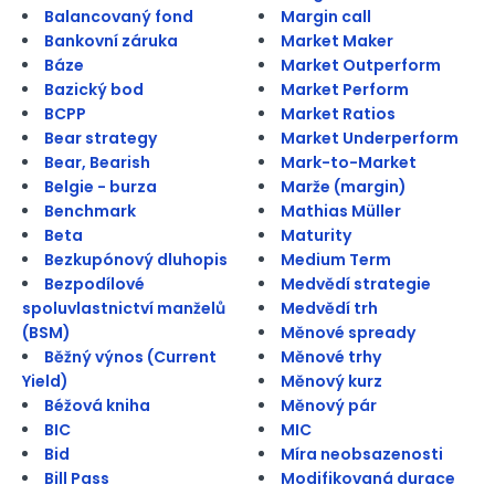
Balancovaný fond
Margin call
Bankovní záruka
Market Maker
Báze
Market Outperform
Bazický bod
Market Perform
BCPP
Market Ratios
Bear strategy
Market Underperform
Bear, Bearish
Mark-to-Market
Belgie - burza
Marže (margin)
Benchmark
Mathias Müller
Beta
Maturity
Bezkupónový dluhopis
Medium Term
Bezpodílové
Medvědí strategie
spoluvlastnictví manželů
Medvědí trh
(BSM)
Měnové spready
Běžný výnos (Current
Měnové trhy
Yield)
Měnový kurz
Béžová kniha
Měnový pár
BIC
MIC
Bid
Míra neobsazenosti
Bill Pass
Modifikovaná durace