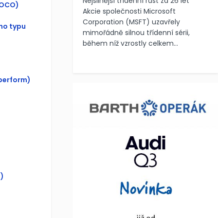
Nejsilnější třídenní růst za 26 let
(OCO)
Akcie společnosti Microsoft
Corporation (MSFT) uzavřely
ho typu
mimořádně silnou třídenní sérii,
během níž vzrostly celkem...
perform)
)