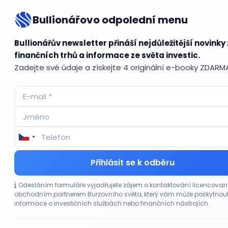
Bullionářovo odpolední menu
Bul
Bullionářův newsletter přináší nejdůležitější novinky 
finančních trhů a informace ze světa investic.
Zadejte své údaje a získejte 4 originální e-booky ZDARM
Accum
ADR (A
Advok
Akcie
Akcie
Akcie 
Přihlásit se k odběru
Akcie p
Akciov
Odesláním formuláře vyjadřujete zájem o kontaktování licencova
Akciov
obchodním partnerem Burzovního světa, který vám může poskytnou
Akont
informace o investičních službách nebo finančních nástrojích.
Akvizi
Alikvo