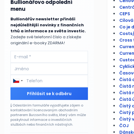
Cenově
Bullionářovo odpolední
Centrá
menu
CEPS
Bullionářův newsletter přináší
Cílová
nejdůležitější novinky z finančních
Co je 
trhů a informace ze světa investic.
Costs/
Zadejte své telefonní číslo a získejte
Cross 
originální e-booky ZDARMA!
Curren
Curren
Custo
Cyklick
Časová
Čistá 
Čistá 
Čistá 
Přihlásit se k odběru
Čistá 
Čistý 
Odesláním formuláře vyjadřujete zájem o
kontaktování licencovaným obchodním
Čistý 
partnerem Burzovního světa, který vám může
Čistý 
poskytnout informace o investičních
službách nebo finančních nástrojích.
ČOJ
Dánsko