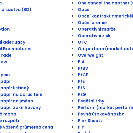
h
One cancel the another 
 družstvo (BD)
Opce
Opční kontrakt americké
Opční prémie
ption
Operativní marže
Operativní zisk
al adequacy
OTC
l Expenditures
Outperform (market out
Trade
Overweight
low
P.A.
P/BV
pisu
P/CE
papír
P/E
papír listinný
P/S
papír na doručitele
PEG
papír na jméno
Peněžní trhy
papír zaknihovaný
Perform (market perform
á mapa
Pevná úroková sazba
 rozpětí
Pink Sheets
ě vážená průměrná cena
PIP