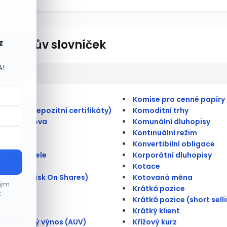
lionářův slovníček
z
A!
ulate
Komise pro cenné papíry
merické depozitní certifikáty)
Komoditní trhy
átní úschova
Komunální dluhopisy
Kontinuální režim
 kmenová
Konvertibilní obligace
na doručitele
Korporátní dluhopisy
rioritní
Kotace
é riziko (Risk On Shares)
Kotovaná měna
ným
é trhy
Krátká pozice
t
ace
Krátká pozice (short sell
ce
Krátký klient
tní úrokový výnos (AUV)
Křížový kurz