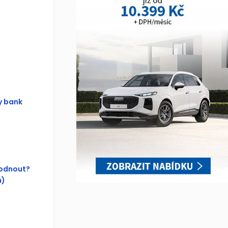
y bank
hodnout?
n)