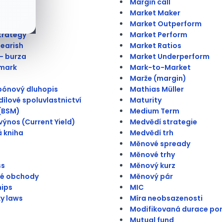
Margin call
ý bod
Market Maker
Market Outperform
trategy
Market Perform
Bearish
Market Ratios
 - burza
Market Underperform
mark
Mark-to-Market
Marže (margin)
pónový dluhopis
Mathias Müller
ílové spoluvlastnictví
Maturity
(BSM)
Medium Term
výnos (Current Yield)
Medvědí strategie
 kniha
Medvědí trh
Měnové spready
Měnové trhy
ss
Měnový kurz
vé obchody
Měnový pár
hips
MIC
ky laws
Míra neobsazenosti
Modifikovaná durace por
Mutual fund