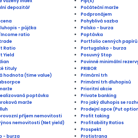
 vážený index
Pip(s)
lní depozitář
Počáteční marže
Podpronájem
 cena
Pohyblivá sazba
dluhopis - půjčka
Polsko - burza
Income ratio
Poptávka
trade
Portfolio cenných papírů
t Ratio
Portugalsko - burza
t Yield
Posuvný Stop
dian
Povinné minimální rezerv
é tituly
PRIBOR
 hodnota (time value)
Primární trh
absorpce
Primární trh dluhopisů
marže
Prioritní akcie
realizovaná poptávka
Private banking
úroková marže
Pro jaký dluhopis se roz
dluh
Prodejní opce (Put optio
provozní příjem nemovitosti
Profit taking
výnos nemovitosti (Net yield)
Profitability Ratios
Prospekt
 - burza
Protistrana