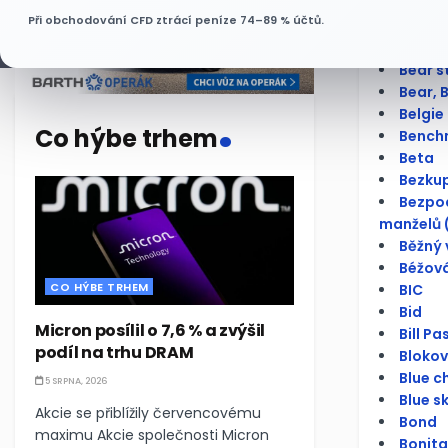
Báze
Při obchodování CFD ztrácí peníze 74–89 % účtů.
Bazick
BCPP
Bear s
Bear, 
.
Belgie
Co hýbe trhem
Bench
Beta
Bezku
Bezpod
manželů 
Běžný 
Béžová
CO HÝBE TRHEM
BIC
Bid
Micron posílil o 7,6 % a zvýšil
Bill Pa
podíl na trhu DRAM
Bloko
Blue c
5 SRPNA, 2026
Blue s
Akcie se přiblížily červencovému
Bond
maximu Akcie společnosti Micron
Bonita