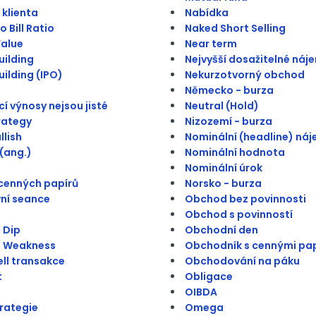
 klienta
Nabídka
 Bill Ratio
Naked Short Selling
alue
Near term
ilding
Nejvyšší dosažitelné náj
ilding (IPO)
Nekurzotvorný obchod
Německo - burza
í výnosy nejsou jisté
Neutral (Hold)
trategy
Nizozemí - burza
llish
Nominální (headline) ná
(ang.)
Nominální hodnota
Nominální úrok
cenných papírů
Norsko - burza
ní seance
Obchod bez povinnosti
Obchod s povinností
 Dip
Obchodní den
n Weakness
Obchodník s cennými pap
ll transakce
Obchodování na páku
t
Obligace
OIBDA
trategie
Omega