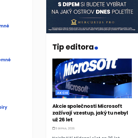
emné
.
Tip editora
jemné
AKCIE
Akcie společnosti Microsoft
íry
zažívají vzestup, jaký tu nebyl
už 26 let
5 SRPNA, 2026