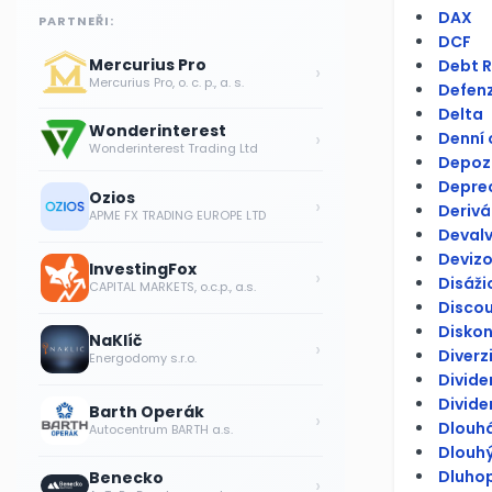
DAX
PARTNEŘI:
DCF
Mercurius Pro
Debt R
›
Mercurius Pro, o. c. p., a. s.
Defenzi
Delta
Wonderinterest
›
Denní
Wonderinterest Trading Ltd
Depoz
Depre
Ozios
›
Derivá
APME FX TRADING EUROPE LTD
Deval
Devizo
InvestingFox
›
Disáži
CAPITAL MARKETS, o.c.p., a.s.
Discou
Diskon
NaKlíč
›
Diverz
Energodomy s.r.o.
Divid
Divide
Barth Operák
›
Dlouhá
Autocentrum BARTH a.s.
Dlouh
Dluhop
Benecko
›