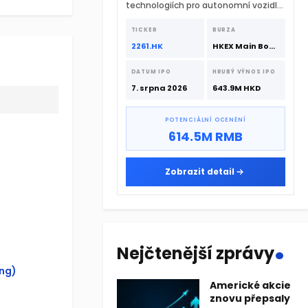
technologiích pro autonomní vozidla
vstupuje na hongkongskou burzu 7.
srpna 2026 s podporou CATL a
TICKER
BURZA
Hillhouse Investment.
2261.HK
HKEX Main Board
DATUM IPO
HRUBÝ VÝNOS IPO
7. srpna 2026
643.9M HKD
POTENCIÁLNÍ OCENĚNÍ
614.5M RMB
Zobrazit detail
.
Nejčtenější zprávy
ing)
Americké akcie
znovu přepsaly