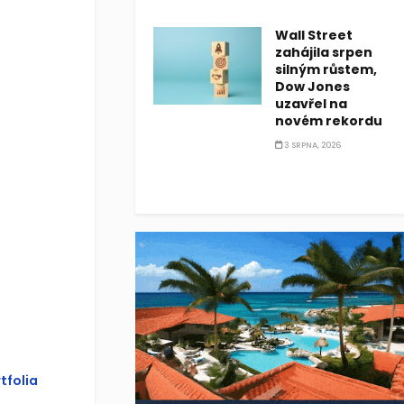
Wall Street
zahájila srpen
silným růstem,
Dow Jones
uzavřel na
novém rekordu
3 SRPNA, 2026
tfolia