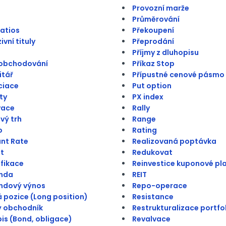
Provozní marže
Průměrování
atios
Překoupení
vní tituly
Přeprodání
Příjmy z dluhopisu
 obchodování
Příkaz Stop
itář
Přípustné cenové pásmo
ciace
Put option
ty
PX index
vace
Rally
vý trh
Range
o
Rating
nt Rate
Realizovaná poptávka
t
Redukovat
ifikace
Reinvestice kuponové pl
enda
REIT
ndový výnos
Repo-operace
 pozice (Long position)
Resistance
ý obchodník
Restrukturalizace portfo
is (Bond, obligace)
Revalvace