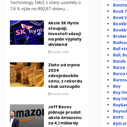
Technology (MU) v úterý uzavřely o
Bonita
7,6 % výše na 892,67 dolaru....
Book To
Book V
Akcie SK Hynix
Bookbu
stoupají,
Bookbu
investoři sázejí
Broker
na plán výplaty
Budouc
dividend
Bull s
5 SRPNA, 2026
Bull, Bu
Bunds 
Zlato od srpna
Burza
2024
Burza 
zdvojnásobilo
Burzov
cenu, z rekordu
Buy
však ustoupilo
Buy On
5 SRPNA, 2026
Buy O
Buy&se
Jeff Bezos
Buyou
plánuje prodat
BVPS
akcie Amazonu
za 4,1 miliardy
Býčí s