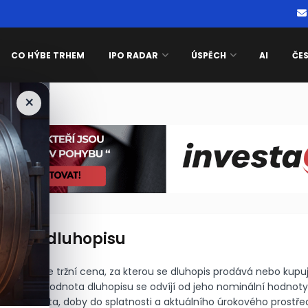
CO HÝBE TRHEM
IPO RADAR
ÚSPĚCH
AI
ČE
×
e been blocked
nota dluhopisu
ovnisvet.cz
luhopisu je tržní cena, za kterou se dluhopis prodává nebo kupu
ím trhu. Hodnota dluhopisu se odvíjí od jeho nominální hodnoty
o procenta, doby do splatnosti a aktuálního úrokového prostřed