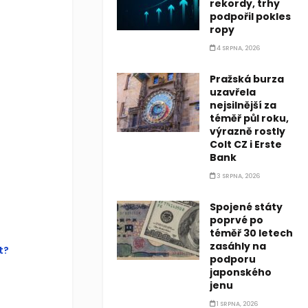
rekordy, trhy
podpořil pokles
ropy
this?
4 SRPNA, 2026
u were
Pražská burza
 this page
uzavřela
tom of this
nejsilnější za
téměř půl roku,
výrazně rostly
Colt CZ i Erste
Bank
3 SRPNA, 2026
Spojené státy
poprvé po
téměř 30 letech
zasáhly na
t?
podporu
japonského
jenu
1 SRPNA, 2026