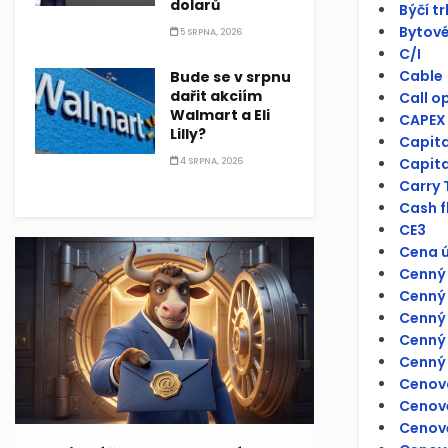
dolarů
Býčí tr
Bytové
5 SRPNA, 2026
C/I
Cable
Bude se v srpnu
dařit akciím
Call o
Walmart a Eli
CAPEX
Lilly?
Capit
Capita
4 SRPNA, 2026
Carry 
Cash f
CE3
Cena ú
Cenný 
Cenný 
Cenný 
Cenný 
Cenný 
Cenov
Cenové
Cenov