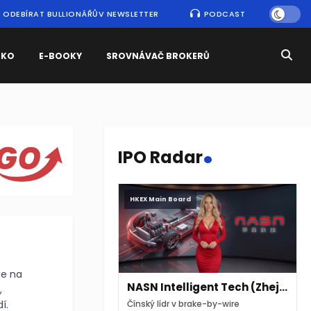
ODEBÍRAT BULLIONÁŘŮV NEWSLETTER
PODCAST
SKO
E-BOOKY
SROVNÁVAČ BROKERŮ
.
IPO Radar
HKEX Main Board
je na
NASN Intelligent Tech (Zhejiang)
,
í.
Čínský lídr v brake-by-wire