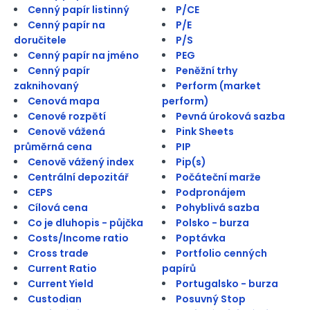
Cenný papír listinný
P/CE
Cenný papír na
P/E
doručitele
P/S
Cenný papír na jméno
PEG
Cenný papír
Peněžní trhy
zaknihovaný
Perform (market
Cenová mapa
perform)
Cenové rozpětí
Pevná úroková sazba
Cenově vážená
Pink Sheets
průměrná cena
PIP
Cenově vážený index
Pip(s)
Centrální depozitář
Počáteční marže
CEPS
Podpronájem
Cílová cena
Pohyblivá sazba
Co je dluhopis - půjčka
Polsko - burza
Costs/Income ratio
Poptávka
Cross trade
Portfolio cenných
Current Ratio
papírů
Current Yield
Portugalsko - burza
Custodian
Posuvný Stop