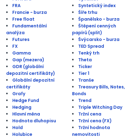
FRA
Syntetický index
Francie - burza
Šíře trhu
Free float
Španělsko - burza
Fundamentální
Štěpení cenných
analýza
papírů (split)
Futures
Švýcarsko - burza
FX
TED Spread
Gamma
Tenký trh
Gap (mezera)
Theta
GDR (globální
Ticker
depozitní certifikáty)
Tier 1
Globální depozitní
Tranše
certifikáty
Treasury Bills, Notes,
Grafy
Bonds
Hedge Fund
Trend
Hedging
Triple Witching Day
Hlavní měna
Tržní cena
Hodnota dluhopisu
Tržní cena (FX)
Hold
Tržní hodnota
Holubice
nemovitosti