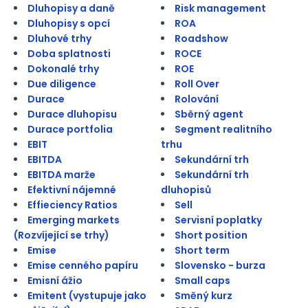
Dluhopisy a daně
Risk management
Dluhopisy s opcí
ROA
Dluhové trhy
Roadshow
Doba splatnosti
ROCE
Dokonalé trhy
ROE
Due diligence
Roll Over
Durace
Rolování
Durace dluhopisu
Sběrný agent
Durace portfolia
Segment realitního
EBIT
trhu
EBITDA
Sekundární trh
EBITDA marže
Sekundární trh
Efektivní nájemné
dluhopisů
Effieciency Ratios
Sell
Emerging markets
Servisní poplatky
(Rozvíjející se trhy)
Short position
Emise
Short term
Emise cenného papíru
Slovensko - burza
Emisní ážio
Small caps
Emitent (vystupuje jako
Směný kurz