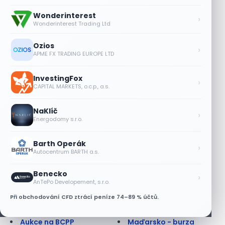
Akontace
Křížový kurz
Akvizice
Kupní opce (call
Wonderinterest
›
Alikvotní úrokový výnos
option)
Wonderinterest Trading Ltd
(AUV)
Kupónový dluhopis
Alokace
Kupónový výnos
Ozios
›
APME FX TRADING EUROPE LTD
Alokace (IPO)
Kurz cenného papíru
Alokační efektivnost
Kurzotvorný obchod
Americká opce
Kurzové riziko
InvestingFox
›
CAPITAL MARKETS, o.c.p., a.s.
Anglická aukce
Lednový efekt
Anuita
Leverage Buyout
NaKlíč
Apreciace
Likvidita
›
Energodomy s.r.o.
Arbitráž
Likvidní trh
Asijská opce
Limitní příkaz
Barth Operák
Ask
Liquidity ratios
›
Autocentrum BARTH a.s.
At best order; at
Lock up period
market order
Long position
Benecko
›
Auditor
Long Term
AnTePo Developement, s.r.o.
Auditorská společnost
Lot
Při obchodování CFD ztrácí peníze 74–89 % účtů.
Aukce
Lze na dluhopisu
Aukce dluhopisová
prodělat?
Aukce na BCPP
Maďarsko - burza