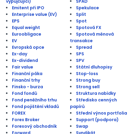
vypůjčující)
SPAD
Emitent při IPO
Spekulace
Enterprise value (EV)
Split
EPS
Spot
Equal weight
Spotová FX
Euroobligace
Spotová měnová
EV
transakce
Evropská opce
Spread
Ex-day
SPS
Ex-dividend
SPV
Fair value
Státní dluhopisy
Finanční páka
Stop-loss
Finanční trhy
Strong buy
Finsko - burza
Strong sell
Fond fondů
Struktura nabídky
Fond peněžního trhu
Středisko cenných
Fond pojištění vkladů
papírů
FOREX
Střední výnos portfolia
Forex Broker
Support (podpora)
Forexový obchodník
Swap
Forward
Syndikát