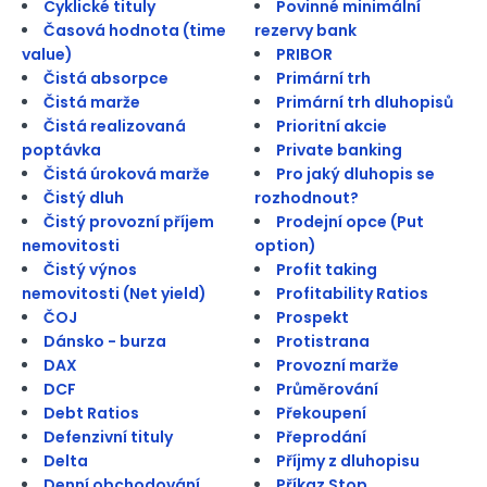
Cyklické tituly
Povinné minimální
Časová hodnota (time
rezervy bank
value)
PRIBOR
Čistá absorpce
Primární trh
Čistá marže
Primární trh dluhopisů
Čistá realizovaná
Prioritní akcie
poptávka
Private banking
Čistá úroková marže
Pro jaký dluhopis se
Čistý dluh
rozhodnout?
Čistý provozní příjem
Prodejní opce (Put
nemovitosti
option)
Čistý výnos
Profit taking
nemovitosti (Net yield)
Profitability Ratios
ČOJ
Prospekt
Dánsko - burza
Protistrana
DAX
Provozní marže
DCF
Průměrování
Debt Ratios
Překoupení
Defenzivní tituly
Přeprodání
Delta
Příjmy z dluhopisu
Denní obchodování
Příkaz Stop