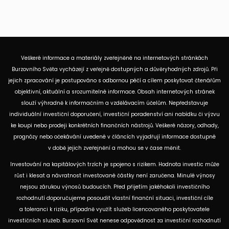
Veškeré informace a materiály zveřejněné na internetových stránkách
Burzovního Světa vycházejí z veřejně dostupných a důvěryhodných zdrojů. Při
jejich zpracování je postupováno s odbornou péčí a cílem poskytovat čtenářům
objektivní, aktuální a srozumitelné informace. Obsah internetových stránek
slouží výhradně k informačním a vzdělávacím účelům. Nepředstavuje
individuální investiční doporučení, investiční poradenství ani nabídku či výzvu
ke koupi nebo prodeji konkrétních finančních nástrojů. Veškeré názory, odhady,
prognózy nebo očekávání uvedené v článcích vyjadřují informace dostupné
v době jejich zveřejnění a mohou se v čase měnit.
Investování na kapitálových trzích je spojeno s rizikem. Hodnota investic může
růst i klesat a návratnost investované částky není zaručena. Minulé výnosy
nejsou zárukou výnosů budoucích. Před přijetím jakéhokoli investičního
rozhodnutí doporučujeme posoudit vlastní finanční situaci, investiční cíle
a toleranci k riziku, případně využít služeb licencovaného poskytovatele
investičních služeb. Burzovní Svět nenese odpovědnost za investiční rozhodnutí