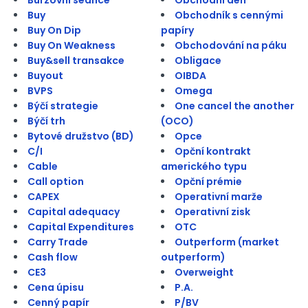
Buy
Obchodník s cennými
Buy On Dip
papíry
Buy On Weakness
Obchodování na páku
Buy&sell transakce
Obligace
Buyout
OIBDA
BVPS
Omega
Býčí strategie
One cancel the another
Býčí trh
(OCO)
Bytové družstvo (BD)
Opce
C/I
Opční kontrakt
Cable
amerického typu
Call option
Opční prémie
CAPEX
Operativní marže
Capital adequacy
Operativní zisk
Capital Expenditures
OTC
Carry Trade
Outperform (market
Cash flow
outperform)
CE3
Overweight
Cena úpisu
P.A.
Cenný papír
P/BV