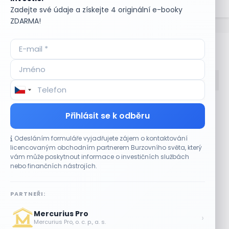
očekávaný budoucí vývoj.
Zadejte své údaje a získejte 4 originální e-booky
ZDARMA!
Bullionářův slovníček
Accumulate
Komoditní trhy
Přihlásit se k odběru
ADR (Americké
Komunální dluhopisy
depozitní certifikáty)
Kontinuální režim
Odesláním formuláře vyjadřujete zájem o kontaktování
Advokátní úschova
Konvertibilní obligace
licencovaným obchodním partnerem Burzovního světa, který
Akcie
Korporátní dluhopisy
vám může poskytnout informace o investičních službách
Akcie kmenová
Kotace
nebo finančních nástrojích.
Akcie na doručitele
Kotovaná měna
Akcie prioritní
Krátká pozice
PARTNEŘI:
Akciové riziko (Risk On
Krátká pozice (short
Shares)
selling)
Mercurius Pro
›
Akciové trhy
Krátký klient
Mercurius Pro, o. c. p., a. s.