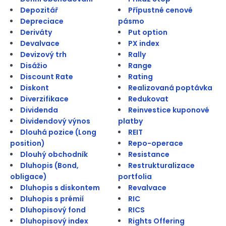
Depozitář
Přípustné cenové
Depreciace
pásmo
Deriváty
Put option
Devalvace
PX index
Devizový trh
Rally
Disážio
Range
Discount Rate
Rating
Diskont
Realizovaná poptávka
Diverzifikace
Redukovat
Dividenda
Reinvestice kuponové
Dividendový výnos
platby
Dlouhá pozice (Long
REIT
position)
Repo-operace
Dlouhý obchodník
Resistance
Dluhopis (Bond,
Restrukturalizace
obligace)
portfolia
Dluhopis s diskontem
Revalvace
Dluhopis s prémií
RIC
Dluhopisový fond
RICS
Dluhopisový index
Rights Offering