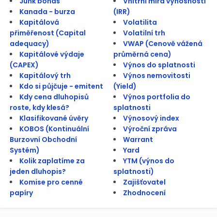
Junk bonds
Vnitřní míra výnosnosti
Kanada - burza
(IRR)
Kapitálová
Volatilita
přiměřenost (Capital
Volatilní trh
adequacy)
VWAP (Cenově vážená
Kapitálové výdaje
průměrná cena)
(CAPEX)
Výnos do splatnosti
Kapitálový trh
Výnos nemovitosti
Kdo si půjčuje - emitent
(Yield)
Kdy cena dluhopisů
Výnos portfolia do
roste, kdy klesá?
splatnosti
Klasifikované úvěry
Výnosový index
KOBOS (Kontinuální
Výroční zpráva
Burzovní Obchodní
Warrant
Systém)
Yard
Kolik zaplatíme za
YTM (výnos do
jeden dluhopis?
splatnosti)
Komise pro cenné
Zajišťovatel
papíry
Zhodnocení