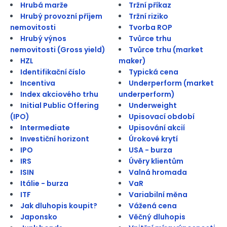
Hrubá marže
Tržní příkaz
Hrubý provozní příjem
Tržní riziko
nemovitosti
Tvorba ROP
Hrubý výnos
Tvůrce trhu
nemovitosti (Gross yield)
Tvůrce trhu (market
HZL
maker)
Identifikační číslo
Typická cena
Incentiva
Underperform (market
Index akciového trhu
underperform)
Initial Public Offering
Underweight
(IPO)
Upisovací období
Intermediate
Upisování akcií
Investiční horizont
Úrokové krytí
IPO
USA - burza
IRS
Úvěry klientům
ISIN
Valná hromada
Itálie - burza
VaR
ITF
Variabilní měna
Jak dluhopis koupit?
Vážená cena
Japonsko
Věčný dluhopis