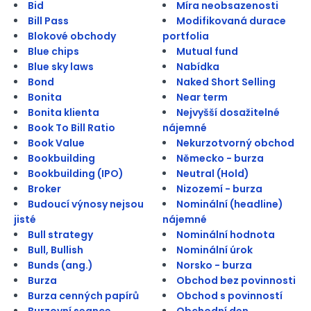
Bid
Míra neobsazenosti
Bill Pass
Modifikovaná durace
Blokové obchody
portfolia
Blue chips
Mutual fund
Blue sky laws
Nabídka
Bond
Naked Short Selling
Bonita
Near term
Bonita klienta
Nejvyšší dosažitelné
Book To Bill Ratio
nájemné
Book Value
Nekurzotvorný obchod
Bookbuilding
Německo - burza
Bookbuilding (IPO)
Neutral (Hold)
Broker
Nizozemí - burza
Budoucí výnosy nejsou
Nominální (headline)
jisté
nájemné
Bull strategy
Nominální hodnota
Bull, Bullish
Nominální úrok
Bunds (ang.)
Norsko - burza
Burza
Obchod bez povinnosti
Burza cenných papírů
Obchod s povinností
Burzovní seance
Obchodní den