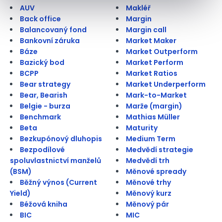
AUV
Makléř
Back office
Margin
Balancovaný fond
Margin call
Bankovní záruka
Market Maker
Báze
Market Outperform
Bazický bod
Market Perform
BCPP
Market Ratios
Bear strategy
Market Underperform
Bear, Bearish
Mark-to-Market
Belgie - burza
Marže (margin)
Benchmark
Mathias Müller
Beta
Maturity
Bezkupónový dluhopis
Medium Term
Bezpodílové
Medvědí strategie
spoluvlastnictví manželů
Medvědí trh
(BSM)
Měnové spready
Běžný výnos (Current
Měnové trhy
Yield)
Měnový kurz
Béžová kniha
Měnový pár
BIC
MIC