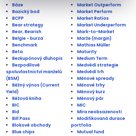
Báze
Market Outperform
Bazický bod
Market Perform
BCPP
Market Ratios
Bear strategy
Market Underperform
Bear, Bearish
Mark-to-Market
Belgie - burza
Marže (margin)
Benchmark
Mathias Müller
Beta
Maturity
Bezkupónový dluhopis
Medium Term
Bezpodílové
Medvědí strategie
spoluvlastnictví manželů
Medvědí trh
(BSM)
Měnové spready
Běžný výnos (Current
Měnové trhy
Yield)
Měnový kurz
Béžová kniha
Měnový pár
BIC
MIC
Bid
Míra neobsazenosti
Bill Pass
Modifikovaná durace
Blokové obchody
portfolia
Blue chips
Mutual fund