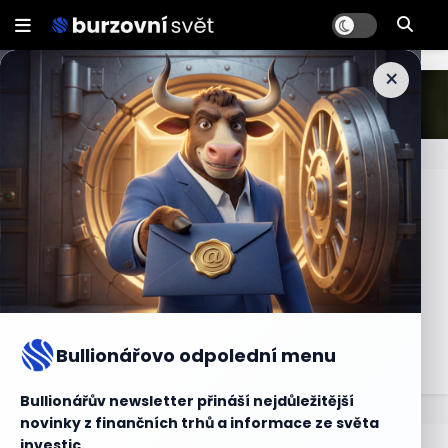
×
ROE
ROE (Return on Equity), česky návratnost vlastního
kapitálu, je ukazatel, který měří ziskovost kapitálu, který
mají vlastníci společnosti vložený do podnikání. ROE
vyjadřuje poměr mezi čistým ziskem společnosti a
vlastním kapitálem. Vyšší hodnota ROE obvykle indikuje
Bullionářovo odpolední menu
vyšší efektivitu využívání vlastního kapitálu společnosti.
Bullionářův newsletter přináší nejdůležitější
novinky z finančních trhů a informace ze světa
investic.