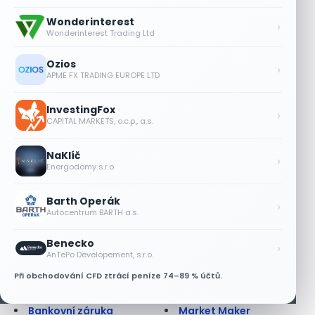
Alokace
Kupónový výnos
Alokace (IPO)
Kurz cenného papíru
Wonderinterest
›
Alokační efektivnost
Kurzotvorný obchod
Wonderinterest Trading Ltd
Americká opce
Kurzové riziko
Anglická aukce
Lednový efekt
Ozios
›
APME FX TRADING EUROPE LTD
Anuita
Leverage Buyout
Apreciace
Likvidita
Arbitráž
Likvidní trh
InvestingFox
›
CAPITAL MARKETS, o.c.p., a.s.
Asijská opce
Limitní příkaz
Ask
Liquidity ratios
NaKlíč
At best order; at
Lock up period
›
Energodomy s.r.o.
market order
Long position
Auditor
Long Term
Barth Operák
Auditorská společnost
Lot
›
Autocentrum BARTH a.s.
Aukce
Lze na dluhopisu
Aukce dluhopisová
prodělat?
Benecko
›
Aukce na BCPP
Maďarsko - burza
AnTePo Developement, s.r.o.
AUV
Makléř
Při obchodování CFD ztrácí peníze 74–89 % účtů.
Back office
Margin
Balancovaný fond
Margin call
Bankovní záruka
Market Maker