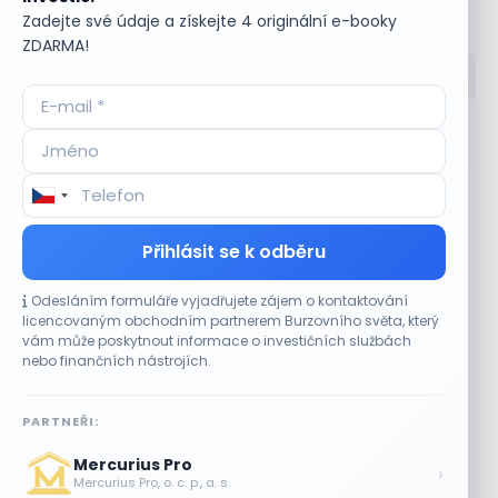
Bullionářův slovníček
Zadejte své údaje a získejte 4 originální e-booky
ZDARMA!
Accumulate
Komoditní trhy
ADR (Americké
Komunální dluhopisy
depozitní certifikáty)
Kontinuální režim
Advokátní úschova
Konvertibilní obligace
Akcie
Korporátní dluhopisy
Přihlásit se k odběru
Akcie kmenová
Kotace
Akcie na doručitele
Kotovaná měna
Odesláním formuláře vyjadřujete zájem o kontaktování
Akcie prioritní
Krátká pozice
licencovaným obchodním partnerem Burzovního světa, který
Akciové riziko (Risk On
Krátká pozice (short
vám může poskytnout informace o investičních službách
Shares)
selling)
nebo finančních nástrojích.
Akciové trhy
Krátký klient
Akontace
Křížový kurz
PARTNEŘI:
Akvizice
Kupní opce (call
Alikvotní úrokový výnos
option)
Mercurius Pro
›
(AUV)
Kupónový dluhopis
Mercurius Pro, o. c. p., a. s.