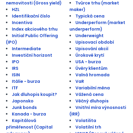
nemovitosti (Gross yield)
Tvůrce trhu (market
HZL
maker)
Identifikační číslo
Typická cena
Incentiva
Underperform (market
Index akciového trhu
underperform)
Initial Public Offering
Underweight
(IPO)
Upisovací období
Intermediate
Upisování akcií
Investiční horizont
Úrokové krytí
IPO
USA - burza
IRS
Úvěry klientům
ISIN
Valná hromada
Itálie - burza
VaR
ITF
Variabilní měna
Jak dluhopis koupit?
Vážená cena
Japonsko
Věčný dluhopis
Junk bonds
Vnitřní míra výnosnosti
Kanada - burza
(IRR)
Kapitálová
Volatilita
přiměřenost (Capital
Volatilní trh