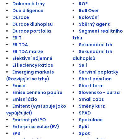
Dokonalé trhy
ROE
Due diligence
Roll Over
Durace
Rolování
Durace dluhopisu
Sběrný agent
Durace portfolia
Segment realitního
EBIT
trhu
EBITDA
Sekundární trh
EBITDA marže
Sekundární trh
Efektivní nájemné
dluhopisů
Effieciency Ratios
Sell
Emerging markets
Servisní poplatky
(Rozvíjející se trhy)
Short position
Emise
Short term
Emise cenného papíru
Slovensko - burza
Emisní ážio
Small caps
Emitent (vystupuje jako
Směný kurz
vypůjčující)
SPAD
Emitent při IPO
Spekulace
Enterprise value (EV)
Split
EPS
Spot