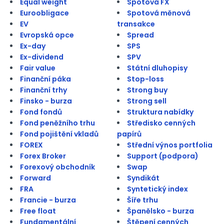
Equal weight
Spotová FX
Euroobligace
Spotová měnová
EV
transakce
Evropská opce
Spread
Ex-day
SPS
Ex-dividend
SPV
Fair value
Státní dluhopisy
Finanční páka
Stop-loss
Finanční trhy
Strong buy
Finsko - burza
Strong sell
Fond fondů
Struktura nabídky
Fond peněžního trhu
Středisko cenných
Fond pojištění vkladů
papírů
FOREX
Střední výnos portfolia
Forex Broker
Support (podpora)
Forexový obchodník
Swap
Forward
Syndikát
FRA
Syntetický index
Francie - burza
Šíře trhu
Free float
Španělsko - burza
Fundamentální
Štěpení cenných