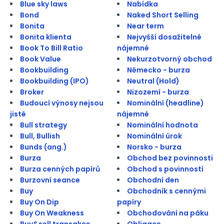
Blue sky laws
Nabídka
Bond
Naked Short Selling
Bonita
Near term
Bonita klienta
Nejvyšší dosažitelné
Book To Bill Ratio
nájemné
Book Value
Nekurzotvorný obchod
Bookbuilding
Německo - burza
Bookbuilding (IPO)
Neutral (Hold)
Broker
Nizozemí - burza
Budoucí výnosy nejsou
Nominální (headline)
jisté
nájemné
Bull strategy
Nominální hodnota
Bull, Bullish
Nominální úrok
Bunds (ang.)
Norsko - burza
Burza
Obchod bez povinnosti
Burza cenných papírů
Obchod s povinností
Burzovní seance
Obchodní den
Buy
Obchodník s cennými
Buy On Dip
papíry
Buy On Weakness
Obchodování na páku
Buy&sell transakce
Obligace