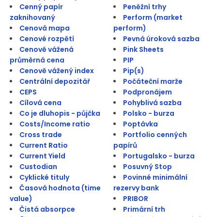
Cenný papír
Peněžní trhy
zaknihovaný
Perform (market
Cenová mapa
perform)
Cenové rozpětí
Pevná úroková sazba
Cenově vážená
Pink Sheets
průměrná cena
PIP
Cenově vážený index
Pip(s)
Centrální depozitář
Počáteční marže
CEPS
Podpronájem
Cílová cena
Pohyblivá sazba
Co je dluhopis - půjčka
Polsko - burza
Costs/Income ratio
Poptávka
Cross trade
Portfolio cenných
Current Ratio
papírů
Current Yield
Portugalsko - burza
Custodian
Posuvný Stop
Cyklické tituly
Povinné minimální
Časová hodnota (time
rezervy bank
value)
PRIBOR
Čistá absorpce
Primární trh