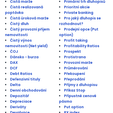
Čistá marže
Primární trh dluhopisů
Čistá realizovaná
Prioritní akcie
poptávka
Private banking
Čistá úroková marže
Pro jaký dluhopis se
Čistý dluh
rozhodnout?
Čistý provozní příjem
Prodejní opce (Put
nemovitosti
option)
Čistý výnos
Profit taking
nemovitosti (Net yield)
Profitability Ratios
ČOJ
Prospekt
Dánsko - burza
Protistrana
DAX
Provozní marže
DCF
Průměrování
Debt Ratios
Překoupení
Defenzivní tituly
Přeprodání
Delta
Příjmy z dluhopisu
Denní obchodování
Příkaz Stop
Depozitář
Přípustné cenové
Depreciace
pásmo
Deriváty
Put option
Devalvace
PX index