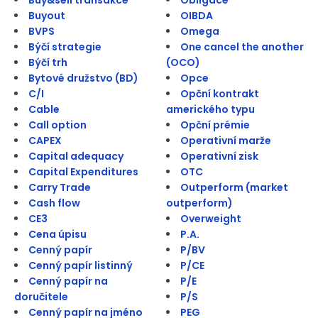
Buyout
OIBDA
BVPS
Omega
Býčí strategie
One cancel the another
Býčí trh
(OCO)
Bytové družstvo (BD)
Opce
C/I
Opční kontrakt
Cable
amerického typu
Call option
Opční prémie
CAPEX
Operativní marže
Capital adequacy
Operativní zisk
Capital Expenditures
OTC
Carry Trade
Outperform (market
Cash flow
outperform)
CE3
Overweight
Cena úpisu
P.A.
Cenný papír
P/BV
Cenný papír listinný
P/CE
Cenný papír na
P/E
doručitele
P/S
Cenný papír na jméno
PEG