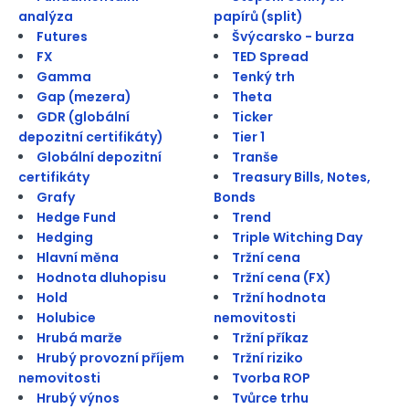
analýza
papírů (split)
Futures
Švýcarsko - burza
FX
TED Spread
Gamma
Tenký trh
Gap (mezera)
Theta
GDR (globální
Ticker
depozitní certifikáty)
Tier 1
Globální depozitní
Tranše
certifikáty
Treasury Bills, Notes,
Grafy
Bonds
Hedge Fund
Trend
Hedging
Triple Witching Day
Hlavní měna
Tržní cena
Hodnota dluhopisu
Tržní cena (FX)
Hold
Tržní hodnota
Holubice
nemovitosti
Hrubá marže
Tržní příkaz
Hrubý provozní příjem
Tržní riziko
nemovitosti
Tvorba ROP
Hrubý výnos
Tvůrce trhu