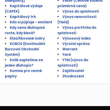
adequacy)
VWAP (Cenově vážená
Kapitálové výdaje
průměrná cena)
(CAPEX)
Výnos do splatnosti
Kapitálový trh
Výnos nemovitosti
Kdo si půjčuje - emitent
(Yield)
Kdy cena dluhopisů
Výnos portfolia do
roste, kdy klesá?
splatnosti
Klasifikované úvěry
Výnosový index
KOBOS (Kontinuální
Výroční zpráva
Burzovní Obchodní
Warrant
Systém)
Yard
Kolik zaplatíme za
YTM (výnos do
jeden dluhopis?
splatnosti)
Komise pro cenné
Zajišťovatel
papíry
Zhodnocení