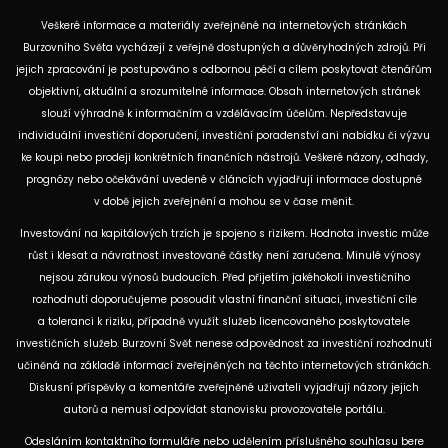
Veškeré informace a materiály zveřejněné na internetových stránkách
Burzovního Světa vycházejí z veřejně dostupných a důvěryhodných zdrojů. Při
jejich zpracování je postupováno s odbornou péčí a cílem poskytovat čtenářům
objektivní, aktuální a srozumitelné informace. Obsah internetových stránek
slouží výhradně k informačním a vzdělávacím účelům. Nepředstavuje
individuální investiční doporučení, investiční poradenství ani nabídku či výzvu
ke koupi nebo prodeji konkrétních finančních nástrojů. Veškeré názory, odhady,
prognózy nebo očekávání uvedené v článcích vyjadřují informace dostupné
v době jejich zveřejnění a mohou se v čase měnit.
Investování na kapitálových trzích je spojeno s rizikem. Hodnota investic může
růst i klesat a návratnost investované částky není zaručena. Minulé výnosy
nejsou zárukou výnosů budoucích. Před přijetím jakéhokoli investičního
rozhodnutí doporučujeme posoudit vlastní finanční situaci, investiční cíle
a toleranci k riziku, případně využít služeb licencovaného poskytovatele
investičních služeb. Burzovní Svět nenese odpovědnost za investiční rozhodnutí
učiněná na základě informací zveřejněných na těchto internetových stránkách.
Diskusní příspěvky a komentáře zveřejněné uživateli vyjadřují názory jejich
autorů a nemusí odpovídat stanovisku provozovatele portálu.
Odesláním kontaktního formuláře nebo udělením příslušného souhlasu bere