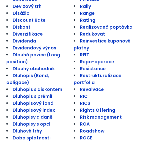
Devizový trh
Rally
Disážio
Range
Discount Rate
Rating
Diskont
Realizovaná poptávka
Diverzifikace
Redukovat
Dividenda
Reinvestice kuponové
Dividendový výnos
platby
Dlouhá pozice (Long
REIT
position)
Repo-operace
Dlouhý obchodník
Resistance
Dluhopis (Bond,
Restrukturalizace
obligace)
portfolia
Dluhopis s diskontem
Revalvace
Dluhopis s prémií
RIC
Dluhopisový fond
RICS
Dluhopisový index
Rights Offering
Dluhopisy a daně
Risk management
Dluhopisy s opcí
ROA
Dluhové trhy
Roadshow
Doba splatnosti
ROCE