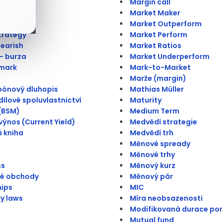
Margin call
ý bod
Market Maker
Market Outperform
trategy
Market Perform
Bearish
Market Ratios
 - burza
Market Underperform
mark
Mark-to-Market
Marže (margin)
pónový dluhopis
Mathias Müller
ílové spoluvlastnictví
Maturity
(BSM)
Medium Term
výnos (Current Yield)
Medvědí strategie
 kniha
Medvědí trh
Měnové spready
Měnové trhy
ss
Měnový kurz
vé obchody
Měnový pár
hips
MIC
ky laws
Míra neobsazenosti
Modifikovaná durace por
Mutual fund