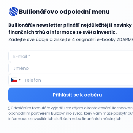
Bullionářovo odpolední menu
Bul
Bullionářův newsletter přináší nejdůležitější novinky 
finančních trhů a informace ze světa investic.
Zadejte své údaje a získejte 4 originální e-booky ZDARM
Accum
ADR (A
Advok
Akcie
Akcie
Akcie 
Přihlásit se k odběru
Akcie p
Akciov
Odesláním formuláře vyjadřujete zájem o kontaktování licencova
Akciov
obchodním partnerem Burzovního světa, který vám může poskytnou
Akont
informace o investičních službách nebo finančních nástrojích.
Akvizi
Alikvo