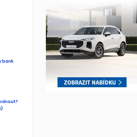
y bank
hodnout?
n)