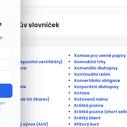
lionářův slovníček
z
A!
ulate
Komise pro cenné papíry
merické depozitní certifikáty)
Komoditní trhy
átní úschova
Komunální dluhopisy
Kontinuální režim
 kmenová
Konvertibilní obligace
na doručitele
Korporátní dluhopisy
rioritní
Kotace
é riziko (Risk On Shares)
Kotovaná měna
ným
é trhy
Krátká pozice
t
ace
Krátká pozice (short sell
ce
Krátký klient
tní úrokový výnos (AUV)
Křížový kurz