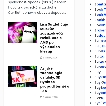
společnosti SpaceX (SPCX) během
Bonita
hovoru k výsledkům za druhé
Book To
čtvrtletí obnovily obavy z dopadu...
Book V
Bookbu
Lisa Su zlehčuje
Bookbu
Muskův
Broker
závazek vůči
Budouc
Nvidii. Akcie
Bull s
AMD po
Bull, Bu
výsledcích
Bunds 
klesají
Burza
6 SRPNA, 2026
Burza 
Burzov
Asijské
Buy
technologie
Buy On
oslabily, SK
Hynix se
Buy O
propadl téměř o
Buy&se
10 %
Buyou
BVPS
6 SRPNA, 2026
Býčí s