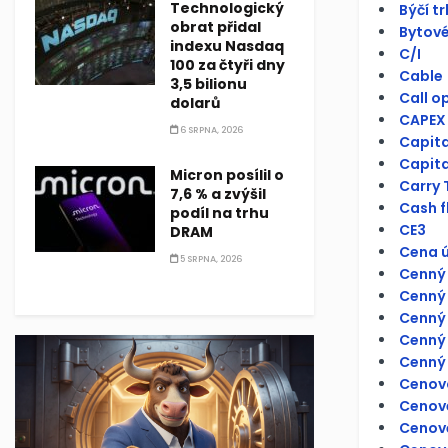
Technologický
Býčí tr
obrat přidal
Bytové
indexu Nasdaq
C/I
100 za čtyři dny
Cable
3,5 bilionu
Call o
dolarů
CAPEX
6 SRPNA, 2026
Capit
Capita
Micron posílil o
Carry 
7,6 % a zvýšil
Cash f
podíl na trhu
CE3
DRAM
Cena ú
5 SRPNA, 2026
Cenný 
Cenný 
Cenný 
Cenný 
Cenný 
Cenov
Cenové
Cenov