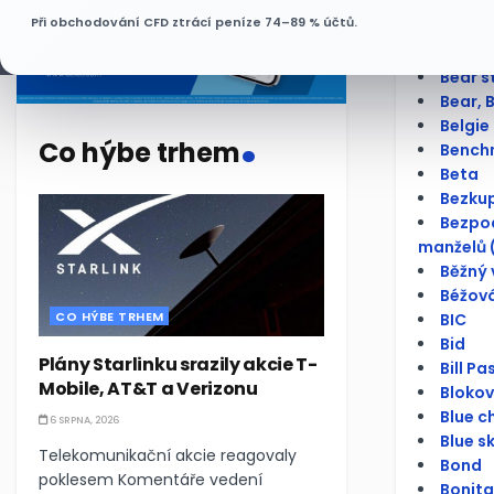
Báze
Při obchodování CFD ztrácí peníze 74–89 % účtů.
Bazick
BCPP
Bear s
Bear, 
.
Belgie
Co hýbe trhem
Bench
Beta
Bezku
Bezpod
manželů 
Běžný 
Béžová
CO HÝBE TRHEM
BIC
Bid
Plány Starlinku srazily akcie T-
Bill Pa
Mobile, AT&T a Verizonu
Bloko
Blue c
6 SRPNA, 2026
Blue s
Telekomunikační akcie reagovaly
Bond
poklesem Komentáře vedení
Bonita