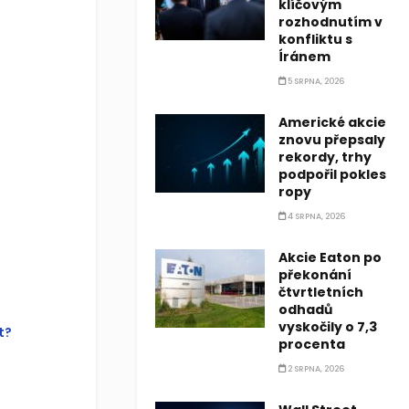
klíčovým
rozhodnutím v
konfliktu s
this?
Íránem
5 SRPNA, 2026
u were
 this page
Americké akcie
tom of this
znovu přepsaly
rekordy, trhy
podpořil pokles
ropy
4 SRPNA, 2026
Akcie Eaton po
překonání
čtvrtletních
odhadů
vyskočily o 7,3
t?
procenta
2 SRPNA, 2026