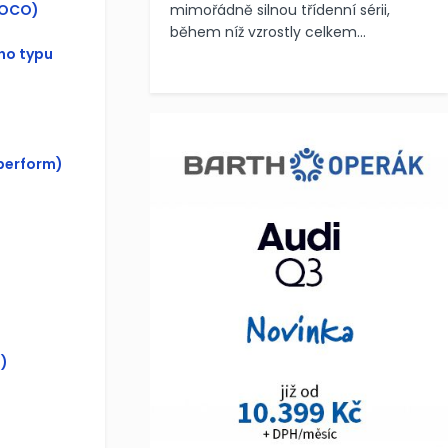
(OCO)
mimořádně silnou třídenní sérii,
během níž vzrostly celkem...
ho typu
perform)
)