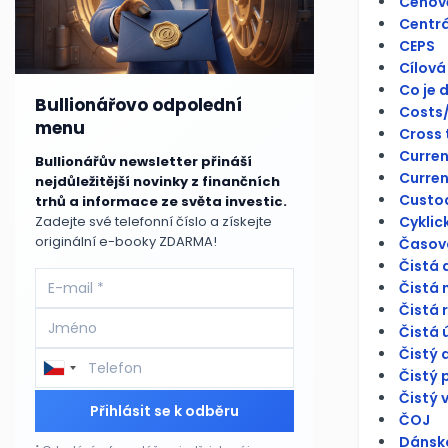
Cenově
Centrá
CEPS
Cílová
Co je 
Bullionářovo odpolední
Costs/
menu
Cross 
Curren
Bullionářův newsletter přináší
Curren
nejdůležitější novinky z finančních
Custo
trhů a informace ze světa investic.
Cyklick
Zadejte své telefonní číslo a získejte
originální e-booky ZDARMA!
Časová
Čistá 
Čistá 
Čistá 
Čistá 
Čistý 
Čistý 
Čistý 
Přihlásit se k odběru
ČOJ
Dánsko