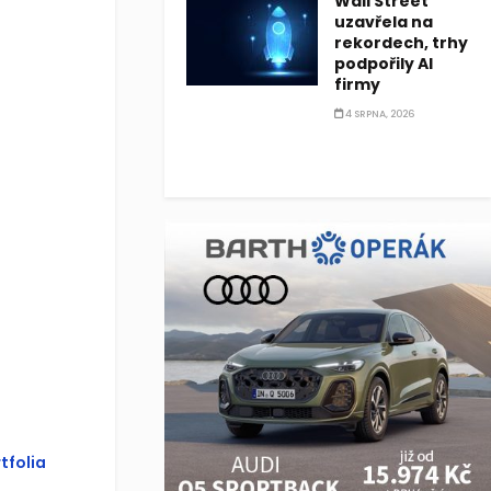
Wall Street
uzavřela na
rekordech, trhy
podpořily AI
firmy
4 SRPNA, 2026
tfolia