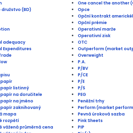
h
One cancel the another 
 družstvo (BD)
Opce
Opční kontrakt americké
Opční prémie
ption
Operativní marže
Operativní zisk
al adequacy
OTC
l Expenditures
Outperform (market out
Trade
Overweight
low
P.A.
P/BV
pisu
P/CE
papír
P/E
papír listinný
P/S
papír na doručitele
PEG
papír na jméno
Peněžní trhy
papír zaknihovaný
Perform (market perform
á mapa
Pevná úroková sazba
 rozpětí
Pink Sheets
ě vážená průměrná cena
PIP