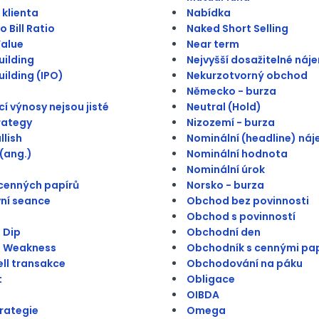
 klienta
Nabídka
 Bill Ratio
Naked Short Selling
alue
Near term
ilding
Nejvyšší dosažitelné náj
ilding (IPO)
Nekurzotvorný obchod
Německo - burza
í výnosy nejsou jisté
Neutral (Hold)
trategy
Nizozemí - burza
llish
Nominální (headline) ná
(ang.)
Nominální hodnota
Nominální úrok
cenných papírů
Norsko - burza
ní seance
Obchod bez povinnosti
Obchod s povinností
 Dip
Obchodní den
n Weakness
Obchodník s cennými pap
ll transakce
Obchodování na páku
t
Obligace
OIBDA
trategie
Omega