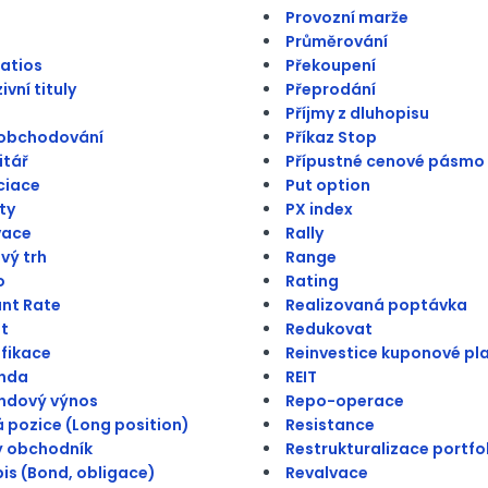
Provozní marže
Průměrování
atios
Překoupení
vní tituly
Přeprodání
Příjmy z dluhopisu
 obchodování
Příkaz Stop
itář
Přípustné cenové pásmo
ciace
Put option
ty
PX index
vace
Rally
vý trh
Range
o
Rating
nt Rate
Realizovaná poptávka
t
Redukovat
ifikace
Reinvestice kuponové pl
enda
REIT
ndový výnos
Repo-operace
 pozice (Long position)
Resistance
ý obchodník
Restrukturalizace portfo
is (Bond, obligace)
Revalvace