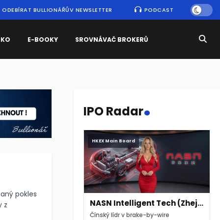
ODEBÍRAT BULLIONÁŘŮV NEWSLETTER
PODCAST
SKO
E-BOOKY
SROVNÁVAČ BROKERŮ
.
IPO Radar
HKEX Main Board
daný pokles
NASN Intelligent Tech (Zhejiang)
y z
Čínský lídr v brake-by-wire