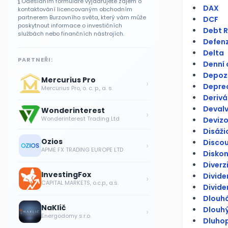
Odesláním formuláře vyjadřujete zájem o
DAX
kontaktování licencovaným obchodním
partnerem Burzovního světa, který vám může
DCF
poskytnout informace o investičních
Debt R
službách nebo finančních nástrojích.
Defenzi
Delta
PARTNEŘI:
Denní
Depoz
Mercurius Pro
›
Depre
Mercurius Pro, o. c. p., a. s.
Derivá
Deval
Wonderinterest
›
Wonderinterest Trading Ltd
Devizo
Disáži
Ozios
Discou
›
APME FX TRADING EUROPE LTD
Diskon
Diverz
InvestingFox
Divid
›
CAPITAL MARKETS, o.c.p., a.s.
Divide
Dlouhá
NaKlíč
Dlouh
›
Energodomy s.r.o.
Dluhop