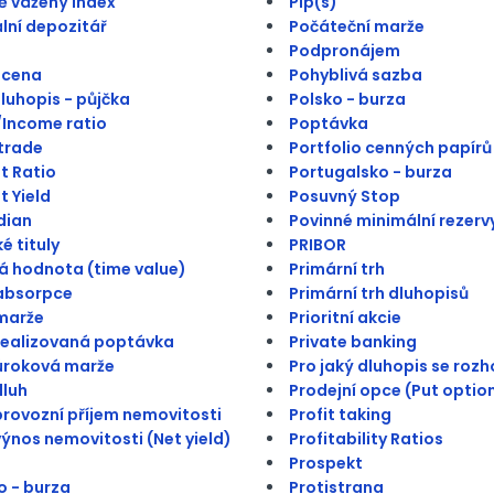
 vážený index
Pip(s)
lní depozitář
Počáteční marže
Podpronájem
 cena
Pohyblivá sazba
dluhopis - půjčka
Polsko - burza
Income ratio
Poptávka
trade
Portfolio cenných papírů
t Ratio
Portugalsko - burza
t Yield
Posuvný Stop
dian
Povinné minimální rezerv
é tituly
PRIBOR
 hodnota (time value)
Primární trh
absorpce
Primární trh dluhopisů
marže
Prioritní akcie
realizovaná poptávka
Private banking
úroková marže
Pro jaký dluhopis se roz
dluh
Prodejní opce (Put optio
provozní příjem nemovitosti
Profit taking
výnos nemovitosti (Net yield)
Profitability Ratios
Prospekt
 - burza
Protistrana