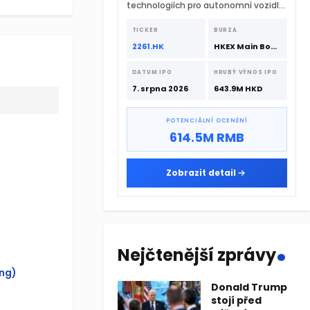
technologiích pro autonomní vozidla
vstupuje na hongkongskou burzu 7.
srpna 2026 s podporou CATL a
TICKER
BURZA
Hillhouse Investment.
2261.HK
HKEX Main Board
DATUM IPO
HRUBÝ VÝNOS IPO
7. srpna 2026
643.9M HKD
POTENCIÁLNÍ OCENĚNÍ
614.5M RMB
Zobrazit detail
.
Nejčtenější zprávy
ing)
Donald Trump
stojí před