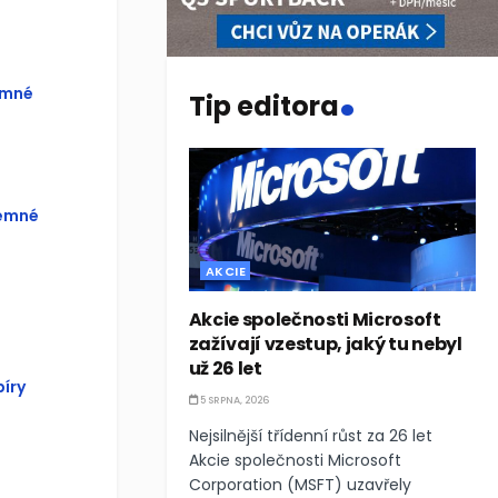
.
emné
Tip editora
jemné
AKCIE
Akcie společnosti Microsoft
zažívají vzestup, jaký tu nebyl
už 26 let
íry
5 SRPNA, 2026
Nejsilnější třídenní růst za 26 let
Akcie společnosti Microsoft
Corporation (MSFT) uzavřely