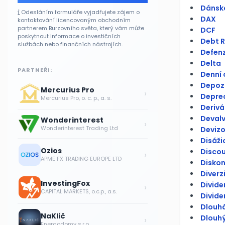
Dánsko
Odesláním formuláře vyjadřujete zájem o
DAX
kontaktování licencovaným obchodním
partnerem Burzovního světa, který vám může
DCF
poskytnout informace o investičních
Debt R
službách nebo finančních nástrojích.
Defenzi
Delta
PARTNEŘI:
Denní
Depoz
Mercurius Pro
›
Depre
Mercurius Pro, o. c. p., a. s.
Derivá
Deval
Wonderinterest
›
Wonderinterest Trading Ltd
Devizo
Disáži
Ozios
Discou
›
APME FX TRADING EUROPE LTD
Diskon
Diverz
InvestingFox
Divid
›
CAPITAL MARKETS, o.c.p., a.s.
Divide
Dlouhá
NaKlíč
Dlouh
›
Energodomy s.r.o.