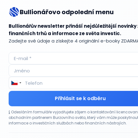
snížit.
Bullionářovo odpolední menu
Bullionářův newsletter přináší nejdůležitější novinky 
Bul
finančních trhů a informace ze světa investic.
Zadejte své údaje a získejte 4 originální e-booky ZDARM
Accum
ADR (A
Advok
Akcie
Akcie
Přihlásit se k odběru
Akcie 
Akcie p
Odesláním formuláře vyjadřujete zájem o kontaktování licencova
Akciov
obchodním partnerem Burzovního světa, který vám může poskytnou
Akciov
informace o investičních službách nebo finančních nástrojích.
Akont
Akvizi