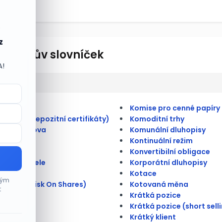
z
lionářův slovníček
A!
ulate
Komise pro cenné papíry
merické depozitní certifikáty)
Komoditní trhy
átní úschova
Komunální dluhopisy
Kontinuální režim
 kmenová
Konvertibilní obligace
na doručitele
Korporátní dluhopisy
rioritní
Kotace
ným
é riziko (Risk On Shares)
Kotovaná měna
t
é trhy
Krátká pozice
ace
Krátká pozice (short sell
ce
Krátký klient