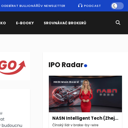
ODEBÍRAT BULLIONÁŘŮV NEWSLETTER
PODCAST
SKO
E-BOOKY
SROVNÁVAČ BROKERŮ
.
IPO Radar
HKEX Main Board
ou
NASN Intelligent Tech (Zhejiang)
vat
 v budoucnu
Čínský lídr v brake-by-wire