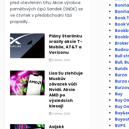
před otevřením trhu Akcie výrobce
Bonita
paměťových čipů Sandisk (SNDK) se
Bonita
ve čtvrtek v předobchodní fázi
Book To
propadly...
Book V
Bookbu
Plány Starlinku
Bookbu
srazily akcie T-
Broker
Mobile, AT&T a
Budouc
Verizonu
Bull s
6 SRPNA, 2026
Bull, Bu
Bunds 
Lisa Su zlehčuje
Burza
Muskův
Burza 
závazek vůči
Burzov
Nvidii. Akcie
Buy
AMD po
Buy On
výsledcích
klesají
Buy O
Buy&se
6 SRPNA, 2026
Buyou
BVPS
Asijské