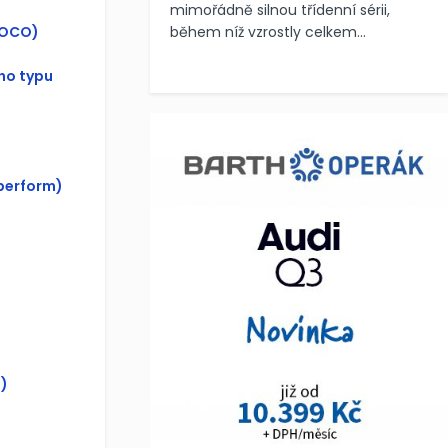
mimořádně silnou třídenní sérii,
(OCO)
během níž vzrostly celkem...
ho typu
perform)
)