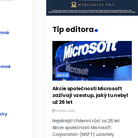
.
Tip editora
emné
jemné
AKCIE
Akcie společnosti Microsoft
zažívají vzestup, jaký tu nebyl
už 26 let
5 SRPNA, 2026
íry
Nejsilnější třídenní růst za 26 let
Akcie společnosti Microsoft
Corporation (MSFT) uzavřely