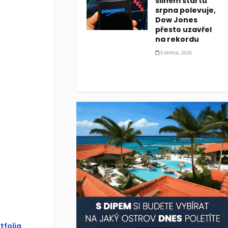
silném startu
srpna polevuje,
Dow Jones
přesto uzavřel
na rekordu
5 SRPNA, 2026
tfolia