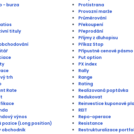
 - burza
Protistrana
Provozní marže
Průměrování
atios
Překoupení
vní tituly
Přeprodání
Příjmy z dluhopisu
 obchodování
Příkaz Stop
itář
Přípustné cenové pásmo
ciace
Put option
ty
PX index
vace
Rally
vý trh
Range
o
Rating
nt Rate
Realizovaná poptávka
t
Redukovat
ifikace
Reinvestice kuponové pl
enda
REIT
ndový výnos
Repo-operace
 pozice (Long position)
Resistance
ý obchodník
Restrukturalizace portfo