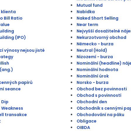
Mutual fund
 klienta
Nabídka
 Bill Ratio
Naked Short Selling
alue
Near term
ilding
Nejvyšší dosažitelné náj
ilding (IPO)
Nekurzotvorný obchod
Německo - burza
í výnosy nejsou jisté
Neutral (Hold)
trategy
Nizozemí - burza
llish
Nominální (headline) ná
(ang.)
Nominální hodnota
Nominální úrok
cenných papírů
Norsko - burza
ní seance
Obchod bez povinnosti
Obchod s povinností
 Dip
Obchodní den
n Weakness
Obchodník s cennými pap
ll transakce
Obchodování na páku
t
Obligace
OIBDA