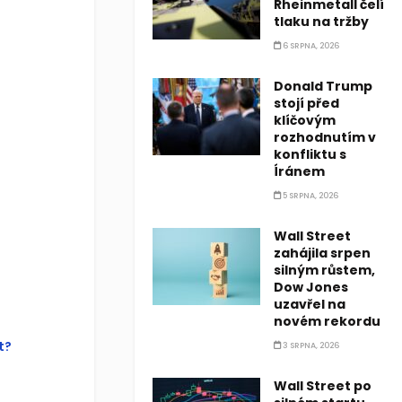
Rheinmetall čelí
tlaku na tržby
this?
6 SRPNA, 2026
Donald Trump
u were
stojí před
 this page
klíčovým
tom of this
rozhodnutím v
konfliktu s
Íránem
5 SRPNA, 2026
Wall Street
zahájila srpen
silným růstem,
Dow Jones
uzavřel na
novém rekordu
t?
3 SRPNA, 2026
Wall Street po