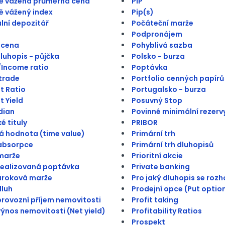
ě vážená průměrná cena
PIP
 vážený index
Pip(s)
lní depozitář
Počáteční marže
Podpronájem
 cena
Pohyblivá sazba
dluhopis - půjčka
Polsko - burza
Income ratio
Poptávka
trade
Portfolio cenných papírů
t Ratio
Portugalsko - burza
t Yield
Posuvný Stop
dian
Povinné minimální rezerv
é tituly
PRIBOR
 hodnota (time value)
Primární trh
absorpce
Primární trh dluhopisů
marže
Prioritní akcie
realizovaná poptávka
Private banking
úroková marže
Pro jaký dluhopis se roz
dluh
Prodejní opce (Put optio
provozní příjem nemovitosti
Profit taking
výnos nemovitosti (Net yield)
Profitability Ratios
Prospekt