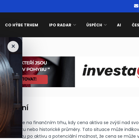
CO HÝBE TRHEM
IPO RADAR
ÚSPĚCH
AI
ČE
×
e been blocked
koupení
ovnisvet.cz
í je situace na finančním trhu, kdy cena aktiva se zvýší nad sv
vou hodnotu nebo historické průměry. Tato situace může indiko
 poptávku po aktivu a potenciální možnost, že cena se může