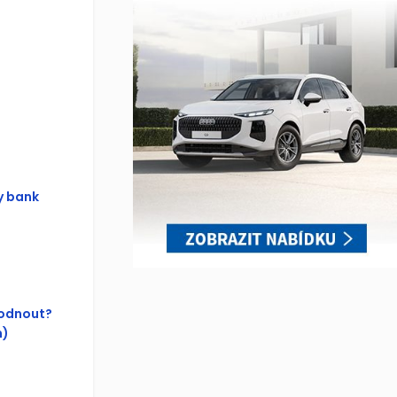
y bank
hodnout?
n)