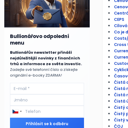
Cenov
Cenově
Centrá
CEPS
Cílová
Co je 
Bullionářovo odpolední
Costs/
menu
Cross 
Curren
Bullionářův newsletter přináší
Curren
nejdůležitější novinky z finančních
Custo
trhů a informace ze světa investic.
Cyklick
Zadejte své telefonní číslo a získejte
originální e-booky ZDARMA!
Časová
Čistá 
Čistá 
Čistá 
Čistá 
Čistý 
Čistý 
Čistý 
Přihlásit se k odběru
ČOJ