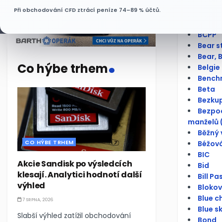
Bankov
Při obchodování CFD ztrácí peníze 74–89 % účtů.
Báze
Bazick
BCPP
Bear s
.
Bear, 
Co hýbe trhem
Belgie
Bench
Beta
Bezku
Bezpod
manželů 
Běžný 
CO HÝBE TRHEM
Béžová
BIC
Akcie Sandisk po výsledcích
Bid
klesají. Analytici hodnotí další
Bill Pa
výhled
Bloko
Blue c
7 SRPNA, 2026
Blue s
Slabší výhled zatížil obchodování
Bond