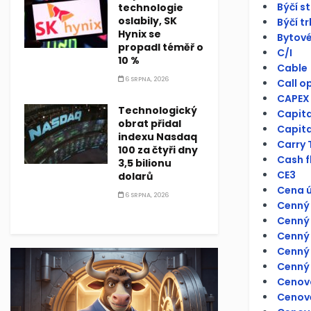
Býčí s
technologie
oslabily, SK
Býčí tr
Hynix se
Bytové
propadl téměř o
C/I
10 %
Cable
6 SRPNA, 2026
Call o
CAPEX
Technologický
Capit
obrat přidal
Capita
indexu Nasdaq
Carry 
100 za čtyři dny
Cash f
3,5 bilionu
CE3
dolarů
Cena ú
6 SRPNA, 2026
Cenný 
Cenný 
Cenný 
Cenný 
Cenný 
Cenov
Cenové