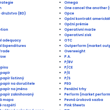
trategie
Omega
h
One cancel the another 
 družstvo (BD)
Opce
Opční kontrakt americké
Opční prémie
ption
Operativní marže
Operativní zisk
al adequacy
OTC
l Expenditures
Outperform (market out
Trade
Overweight
low
P.A.
P/BV
pisu
P/CE
papír
P/E
papír listinný
P/S
papír na doručitele
PEG
papír na jméno
Peněžní trhy
papír zaknihovaný
Perform (market perform
á mapa
Pevná úroková sazba
 rozpětí
Pink Sheets