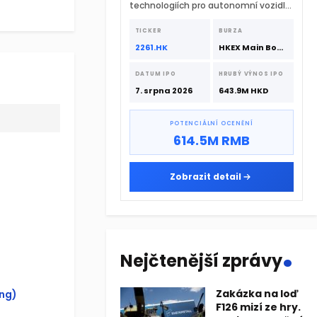
technologiích pro autonomní vozidla
vstupuje na hongkongskou burzu 7.
srpna 2026 s podporou CATL a
TICKER
BURZA
Hillhouse Investment.
2261.HK
HKEX Main Board
DATUM IPO
HRUBÝ VÝNOS IPO
7. srpna 2026
643.9M HKD
POTENCIÁLNÍ OCENĚNÍ
614.5M RMB
Zobrazit detail
.
Nejčtenější zprávy
Zakázka na loď
ing)
F126 mizí ze hry.