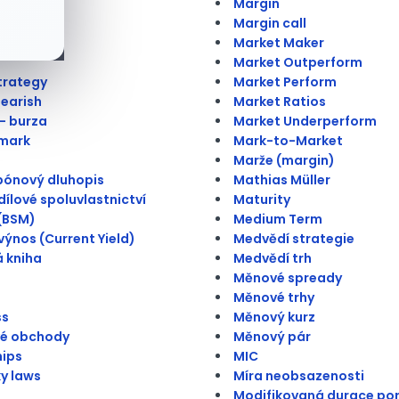
ní záruka
Margin
Margin call
ý bod
Market Maker
Market Outperform
trategy
Market Perform
Bearish
Market Ratios
 - burza
Market Underperform
mark
Mark-to-Market
Marže (margin)
pónový dluhopis
Mathias Müller
ílové spoluvlastnictví
Maturity
(BSM)
Medium Term
výnos (Current Yield)
Medvědí strategie
 kniha
Medvědí trh
Měnové spready
Měnové trhy
ss
Měnový kurz
vé obchody
Měnový pár
hips
MIC
ky laws
Míra neobsazenosti
Modifikovaná durace por