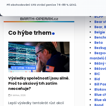
Bankov
Při obchodování CFD ztrácí peníze 74–89 % účtů.
Báze
Bazick
BCPP
Bear s
.
Bear, 
Co hýbe trhem
Belgie
Bench
Beta
Bezku
Bezpod
manželů 
Běžný 
CO HÝBE TRHEM
Béžová
BIC
Výsledky společností jsou silné.
Bid
Proč to akciový trh zatím
Bill Pa
neoceňuje?
Bloko
Blue c
8 SRPNA, 2026
Blue s
Lepší výsledky tentokrát růst akcií
Bond