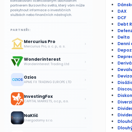
kontaktování licencovaným obchodním
Dánsko
partnerem Burzovního světa, který vám může
poskytnout informace o investičních
DAX
službách nebo finančních nástrojích.
DCF
Debt R
PARTNEŘI:
Defenzi
Delta
Mercurius Pro
›
Denní
Mercurius Pro, o. c. p., a. s.
Depoz
Depre
Wonderinterest
›
Derivá
Wonderinterest Trading Ltd
Deval
Devizo
Ozios
›
Disáži
APME FX TRADING EUROPE LTD
Discou
Diskon
InvestingFox
›
CAPITAL MARKETS, o.c.p., a.s.
Diverz
Divid
Divide
NaKlíč
›
Energodomy s.r.o.
Dlouhá
Dlouh