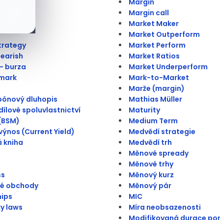
ní záruka
Margin
Margin call
ý bod
Market Maker
Market Outperform
trategy
Market Perform
Bearish
Market Ratios
 - burza
Market Underperform
mark
Mark-to-Market
Marže (margin)
pónový dluhopis
Mathias Müller
ílové spoluvlastnictví
Maturity
(BSM)
Medium Term
výnos (Current Yield)
Medvědí strategie
 kniha
Medvědí trh
Měnové spready
Měnové trhy
ss
Měnový kurz
vé obchody
Měnový pár
hips
MIC
ky laws
Míra neobsazenosti
Modifikovaná durace por