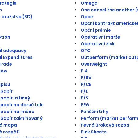
trategie
Omega
h
One cancel the another 
 družstvo (BD)
Opce
Opční kontrakt americké
Opční prémie
ption
Operativní marže
Operativní zisk
al adequacy
OTC
l Expenditures
Outperform (market out
Trade
Overweight
low
P.A.
P/BV
pisu
P/CE
papír
P/E
papír listinný
P/S
papír na doručitele
PEG
papír na jméno
Peněžní trhy
papír zaknihovaný
Perform (market perform
á mapa
Pevná úroková sazba
 rozpětí
Pink Sheets