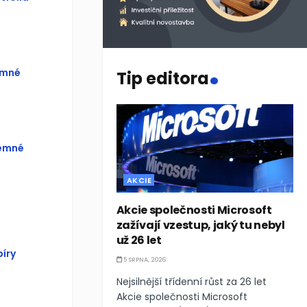
.
emné
Tip editora
jemné
AKCIE
Akcie společnosti Microsoft
zažívají vzestup, jaký tu nebyl
už 26 let
íry
5 SRPNA, 2026
Nejsilnější třídenní růst za 26 let
Akcie společnosti Microsoft