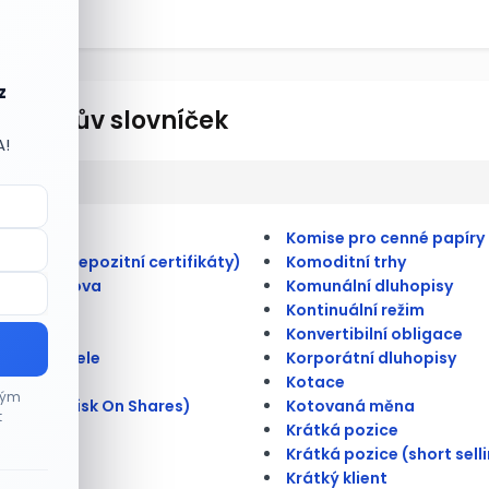
z
lionářův slovníček
A!
ulate
Komise pro cenné papíry
merické depozitní certifikáty)
Komoditní trhy
átní úschova
Komunální dluhopisy
Kontinuální režim
 kmenová
Konvertibilní obligace
na doručitele
Korporátní dluhopisy
rioritní
Kotace
ným
é riziko (Risk On Shares)
Kotovaná měna
t
é trhy
Krátká pozice
ace
Krátká pozice (short sell
ce
Krátký klient