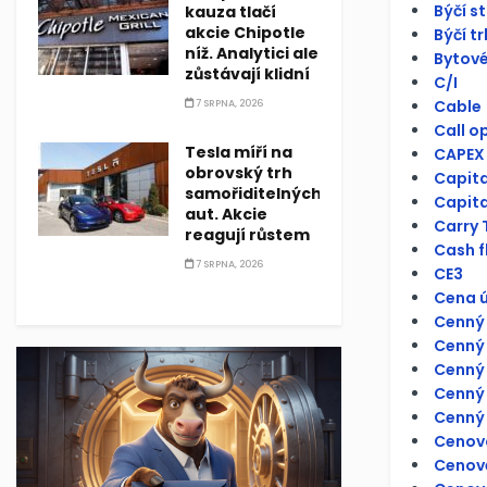
Býčí s
kauza tlačí
akcie Chipotle
Býčí tr
níž. Analytici ale
Bytové
zůstávají klidní
C/I
Cable
7 SRPNA, 2026
Call o
Tesla míří na
CAPEX
obrovský trh
Capit
samořiditelných
Capita
aut. Akcie
Carry 
reagují růstem
Cash f
7 SRPNA, 2026
CE3
Cena ú
Cenný 
Cenný 
Cenný 
Cenný 
Cenný 
Cenov
Cenové