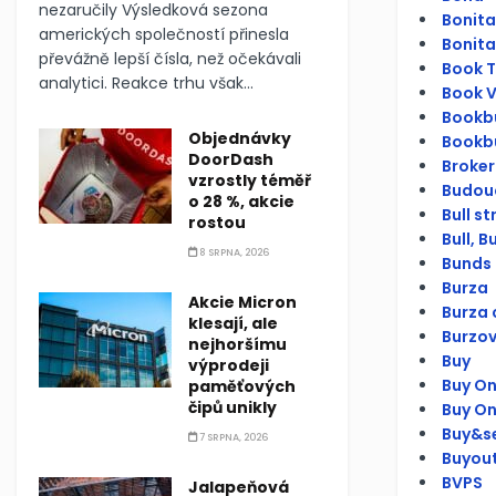
nezaručily Výsledková sezona
Bonita
amerických společností přinesla
Bonita
převážně lepší čísla, než očekávali
Book To
analytici. Reakce trhu však...
Book V
Bookbu
Objednávky
Bookbu
DoorDash
Broker
vzrostly téměř
Budouc
o 28 %, akcie
Bull s
rostou
Bull, Bu
8 SRPNA, 2026
Bunds 
Burza
Akcie Micron
Burza 
klesají, ale
Burzov
nejhoršímu
Buy
výprodeji
Buy On
paměťových
čipů unikly
Buy O
Buy&se
7 SRPNA, 2026
Buyou
BVPS
Jalapeňová