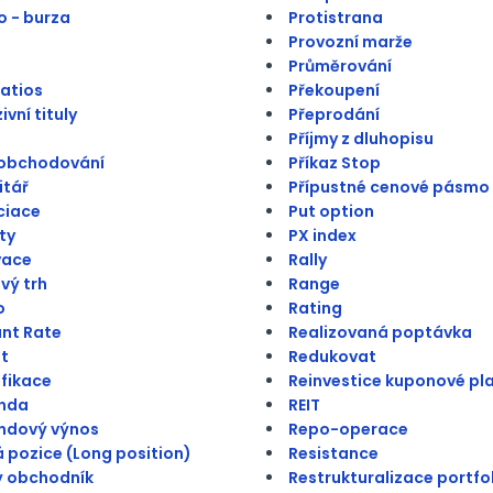
 - burza
Protistrana
Provozní marže
Průměrování
atios
Překoupení
vní tituly
Přeprodání
Příjmy z dluhopisu
 obchodování
Příkaz Stop
itář
Přípustné cenové pásmo
ciace
Put option
ty
PX index
vace
Rally
vý trh
Range
o
Rating
nt Rate
Realizovaná poptávka
t
Redukovat
ifikace
Reinvestice kuponové pl
enda
REIT
ndový výnos
Repo-operace
 pozice (Long position)
Resistance
ý obchodník
Restrukturalizace portfo