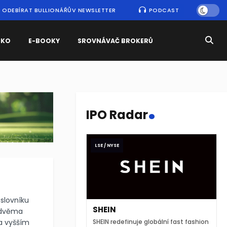
ODEBÍRAT BULLIONÁŘŮV NEWSLETTER
PODCAST
SKO
E-BOOKY
SROVNÁVAČ BROKERŮ
.
IPO Radar
LSE / NYSE
slovníku
SHEIN
i dvěma
a vyšším
SHEIN redefinuje globální fast fashion