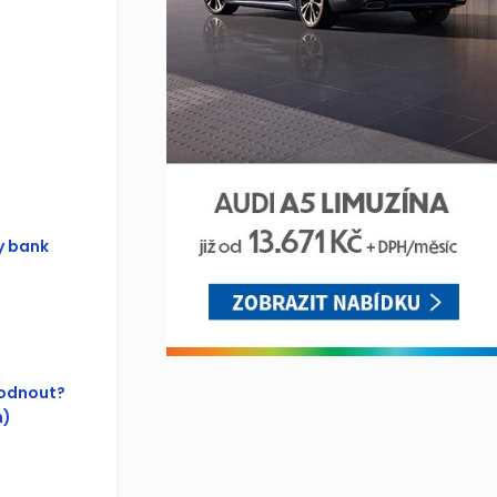
y bank
hodnout?
n)