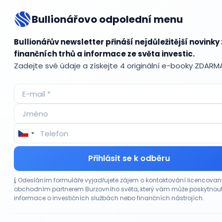
rizikem.
Bullionářovo odpolední menu
Bullionářův newsletter přináší nejdůležitější novinky 
Bul
finančních trhů a informace ze světa investic.
Zadejte své údaje a získejte 4 originální e-booky ZDARM
Accum
ADR (A
Advok
Akcie
Akcie
Přihlásit se k odběru
Akcie 
Akcie p
Odesláním formuláře vyjadřujete zájem o kontaktování licencova
Akciov
obchodním partnerem Burzovního světa, který vám může poskytnou
Akciov
informace o investičních službách nebo finančních nástrojích.
Akont
Akvizi