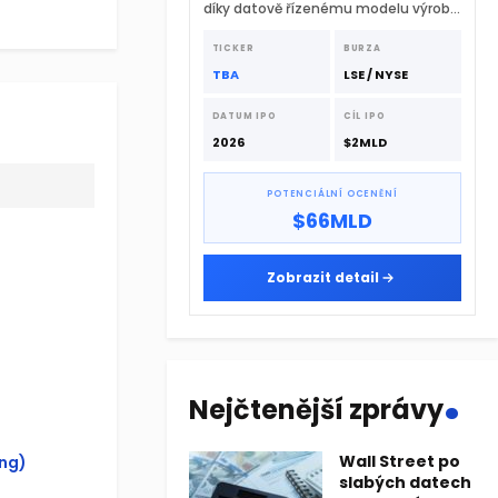
díky datově řízenému modelu výroby
a extrémně rychlému
dodavatelskému řetězci.
TICKER
BURZA
TBA
LSE / NYSE
DATUM IPO
CÍL IPO
2026
$2MLD
POTENCIÁLNÍ OCENĚNÍ
$66MLD
Zobrazit detail
.
Nejčtenější zprávy
Wall Street po
ing)
slabých datech