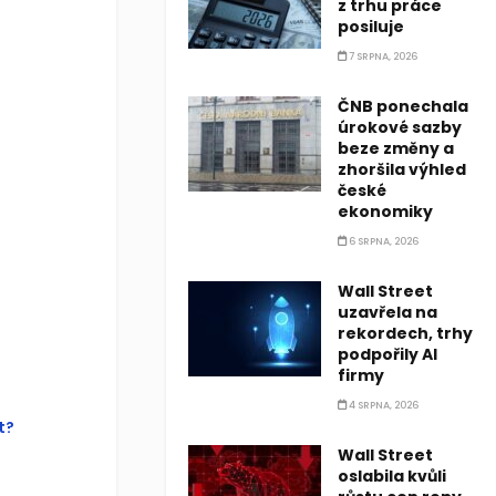
z trhu práce
posiluje
this?
7 SRPNA, 2026
ČNB ponechala
u were
úrokové sazby
 this page
beze změny a
tom of this
zhoršila výhled
české
ekonomiky
6 SRPNA, 2026
Wall Street
uzavřela na
rekordech, trhy
podpořily AI
firmy
4 SRPNA, 2026
t?
Wall Street
oslabila kvůli