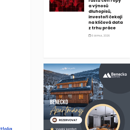
růstu cen ropy
a výnosů
dluhopisů,
investoři čekají
na klíčová data
z trhu práce
6 SRPNA, 2026
tfolia