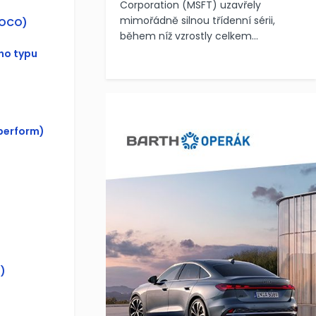
Corporation (MSFT) uzavřely
mimořádně silnou třídenní sérii,
(OCO)
během níž vzrostly celkem...
ho typu
perform)
)