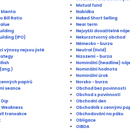
Mutual fund
 klienta
Nabídka
 Bill Ratio
Naked Short Selling
alue
Near term
ilding
Nejvyšší dosažitelné náj
ilding (IPO)
Nekurzotvorný obchod
Německo - burza
í výnosy nejsou jisté
Neutral (Hold)
trategy
Nizozemí - burza
llish
Nominální (headline) ná
(ang.)
Nominální hodnota
Nominální úrok
cenných papírů
Norsko - burza
ní seance
Obchod bez povinnosti
Obchod s povinností
 Dip
Obchodní den
n Weakness
Obchodník s cennými pap
ll transakce
Obchodování na páku
t
Obligace
OIBDA