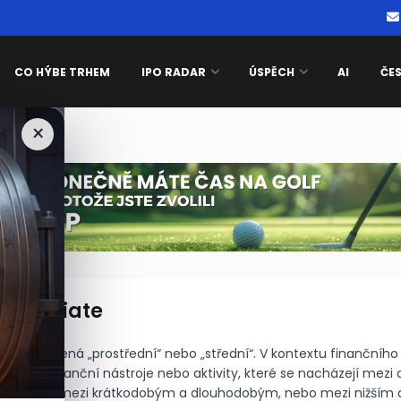
CO HÝBE TRHEM
IPO RADAR
ÚSPĚCH
AI
ČE
×
e been blocked
ermediate
ovnisvet.cz
ate znamená „prostřední“ nebo „střední“. V kontextu finančního 
čovat finanční nástroje nebo aktivity, které se nacházejí mez
například mezi krátkodobým a dlouhodobým, nebo mezi nižším 