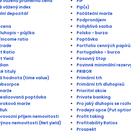
ě vážená průměrná cena
PIP
 vážený index
Pip(s)
lní depozitář
Počáteční marže
Podpronájem
 cena
Pohyblivá sazba
dluhopis - půjčka
Polsko - burza
Income ratio
Poptávka
trade
Portfolio cenných papírů
t Ratio
Portugalsko - burza
t Yield
Posuvný Stop
dian
Povinné minimální rezerv
é tituly
PRIBOR
 hodnota (time value)
Primární trh
absorpce
Primární trh dluhopisů
marže
Prioritní akcie
realizovaná poptávka
Private banking
úroková marže
Pro jaký dluhopis se roz
dluh
Prodejní opce (Put optio
provozní příjem nemovitosti
Profit taking
výnos nemovitosti (Net yield)
Profitability Ratios
Prospekt