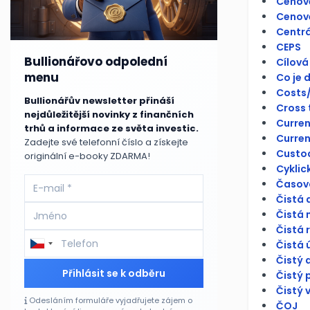
Cenov
Cenově
Centrá
CEPS
Bullionářovo odpolední
Cílová
menu
Co je 
Costs/
Bullionářův newsletter přináší
Cross 
nejdůležitější novinky z finančních
Curren
trhů a informace ze světa investic.
Curren
Zadejte své telefonní číslo a získejte
Custo
originální e-booky ZDARMA!
Cyklick
Časová
Čistá 
Čistá 
Čistá 
Čistá 
Čistý 
Přihlásit se k odběru
Čistý 
Čistý 
Odesláním formuláře vyjadřujete zájem o
ČOJ