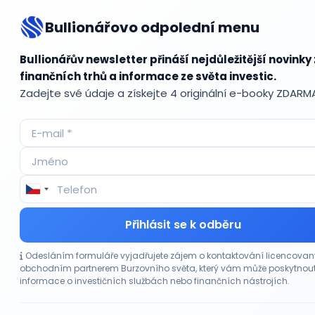
Bullionářovo odpolední menu
Bul
Bullionářův newsletter přináší nejdůležitější novinky 
finančních trhů a informace ze světa investic.
Zadejte své údaje a získejte 4 originální e-booky ZDARM
Accum
ADR (A
Advok
Akcie
Akcie
Akcie 
Akcie p
Akciov
Přihlásit se k odběru
Akciov
Akont
Odesláním formuláře vyjadřujete zájem o kontaktování licencova
Akvizi
obchodním partnerem Burzovního světa, který vám může poskytnou
Alikvo
informace o investičních službách nebo finančních nástrojích.
Aloka
Alokac