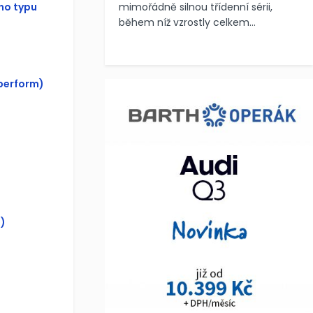
ho typu
mimořádně silnou třídenní sérii,
během níž vzrostly celkem...
perform)
)