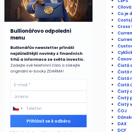
CEPS
Cílová
Co je 
Costs/
Cross 
Bullionářovo odpolední
Curren
menu
Curren
Custo
Bullionářův newsletter přináší
Cyklick
nejdůležitější novinky z finančních
Časová
trhů a informace ze světa investic.
Čistá 
Zadejte své telefonní číslo a získejte
originální e-booky ZDARMA!
Čistá 
Čistá 
Čistá 
Čistý 
Čistý 
Čistý 
ČOJ
Dánsko
Přihlásit se k odběru
DAX
DCF