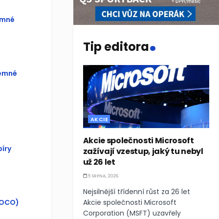
emné
.
Tip editora
jemné
AKCIE
Akcie společnosti Microsoft
íry
zažívají vzestup, jaký tu nebyl
už 26 let
5 SRPNA, 2026
Nejsilnější třídenní růst za 26 let
(OCO)
Akcie společnosti Microsoft
Corporation (MSFT) uzavřely