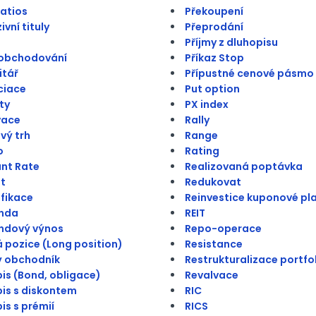
atios
Překoupení
vní tituly
Přeprodání
Příjmy z dluhopisu
 obchodování
Příkaz Stop
itář
Přípustné cenové pásmo
ciace
Put option
ty
PX index
vace
Rally
vý trh
Range
o
Rating
nt Rate
Realizovaná poptávka
t
Redukovat
ifikace
Reinvestice kuponové pl
enda
REIT
ndový výnos
Repo-operace
 pozice (Long position)
Resistance
ý obchodník
Restrukturalizace portfo
is (Bond, obligace)
Revalvace
is s diskontem
RIC
is s prémií
RICS