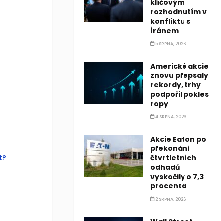
klíčovým
rozhodnutím v
konfliktu s
this?
Íránem
5 SRPNA, 2026
u were
 this page
Americké akcie
tom of this
znovu přepsaly
rekordy, trhy
podpořil pokles
ropy
4 SRPNA, 2026
Akcie Eaton po
překonání
t?
čtvrtletních
odhadů
vyskočily o 7,3
procenta
2 SRPNA, 2026