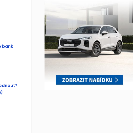
y bank
hodnout?
n)