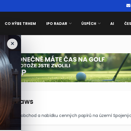
CO HÝBE TRHEM
IPO RADAR
ÚSPĚCH
AI
ČE
×
e been blocked
e sky laws
ovnisvet.cz
upravující obchod a nabídku cenných papírů na území Spojenýc