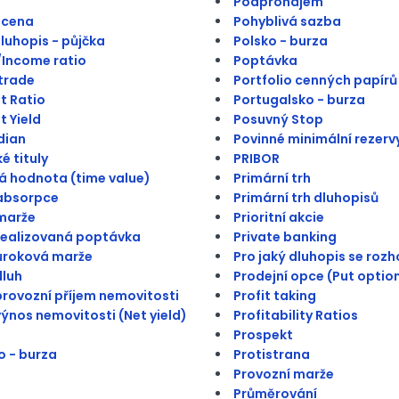
Podpronájem
 cena
Pohyblivá sazba
dluhopis - půjčka
Polsko - burza
Income ratio
Poptávka
trade
Portfolio cenných papírů
t Ratio
Portugalsko - burza
t Yield
Posuvný Stop
dian
Povinné minimální rezerv
é tituly
PRIBOR
 hodnota (time value)
Primární trh
absorpce
Primární trh dluhopisů
marže
Prioritní akcie
realizovaná poptávka
Private banking
úroková marže
Pro jaký dluhopis se roz
dluh
Prodejní opce (Put optio
provozní příjem nemovitosti
Profit taking
výnos nemovitosti (Net yield)
Profitability Ratios
Prospekt
 - burza
Protistrana
Provozní marže
Průměrování