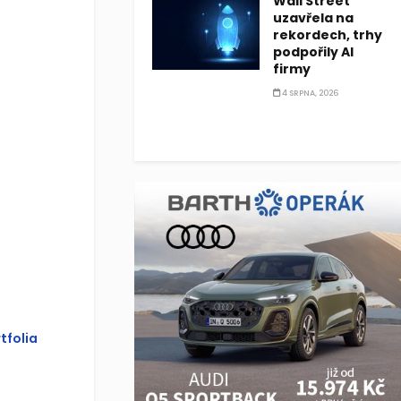
Wall Street
uzavřela na
rekordech, trhy
podpořily AI
firmy
4 SRPNA, 2026
tfolia