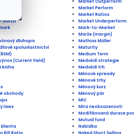
Market Outperform
trategy
Market Perform
Bearish
Market Ratios
 - burza
Market Underperform
mark
Mark-to-Market
Marže (margin)
pónový dluhopis
Mathias Müller
ílové spoluvlastnictví
Maturity
(BSM)
Medium Term
výnos (Current Yield)
Medvědí strategie
 kniha
Medvědí trh
Měnové spready
Měnové trhy
ss
Měnový kurz
vé obchody
Měnový pár
hips
MIC
ky laws
Míra neobsazenosti
Modifikovaná durace por
Mutual fund
 klienta
Nabídka
 Bill Ratio
Naked Short Selling