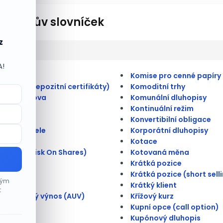
lionářův slovníček
z
A!
ulate
Komise pro cenné papíry
merické depozitní certifikáty)
Komoditní trhy
átní úschova
Komunální dluhopisy
Kontinuální režim
 kmenová
Konvertibilní obligace
na doručitele
Korporátní dluhopisy
rioritní
Kotace
é riziko (Risk On Shares)
Kotovaná měna
é trhy
Krátká pozice
ace
Krátká pozice (short sell
ným
ce
Krátký klient
t
tní úrokový výnos (AUV)
Křížový kurz
ce
Kupní opce (call option)
e (IPO)
Kupónový dluhopis