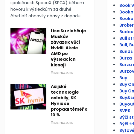
společnosti SpaceX (SPCX) během
Book V
hovoru k výsledkům za druhé
Bookbu
čtvrtletí obnovily obavy z dopadu...
Bookbu
Broker
Lisa Su zlehčuje
Budouc
Muskův
Bull s
závazek vůči
Bull, Bu
Nvidii. Akcie
Bunds 
AMD po
Burza
výsledcích
Burza 
klesají
Burzov
6 SRPNA, 2026
Buy
Buy On
Asijské
Buy O
technologie
Buy&se
oslabily, SK
Hynix se
Buyou
propadl téměř o
BVPS
10 %
Býčí s
Býčí tr
6 SRPNA, 2026
Bytové