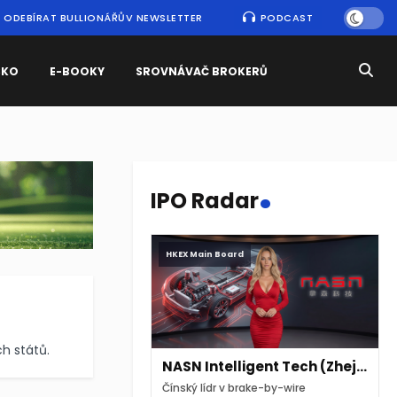
ODEBÍRAT BULLIONÁŘŮV NEWSLETTER
PODCAST
SKO
E-BOOKY
SROVNÁVAČ BROKERŮ
.
IPO Radar
HKEX Main Board
h států.
NASN Intelligent Tech (Zhejiang)
Čínský lídr v brake-by-wire