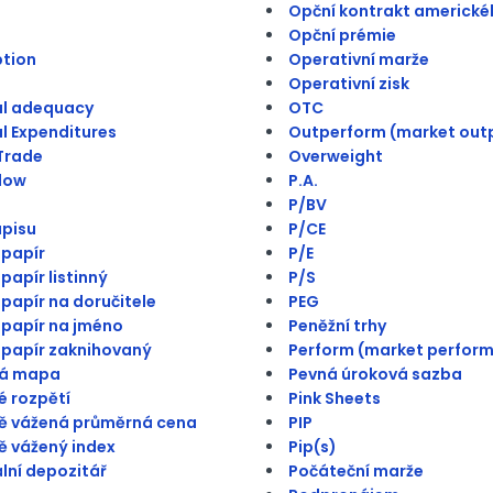
Opční kontrakt americké
Opční prémie
ption
Operativní marže
Operativní zisk
al adequacy
OTC
l Expenditures
Outperform (market out
Trade
Overweight
low
P.A.
P/BV
pisu
P/CE
papír
P/E
papír listinný
P/S
papír na doručitele
PEG
papír na jméno
Peněžní trhy
papír zaknihovaný
Perform (market perform
á mapa
Pevná úroková sazba
 rozpětí
Pink Sheets
ě vážená průměrná cena
PIP
 vážený index
Pip(s)
lní depozitář
Počáteční marže