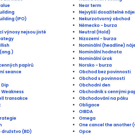
alue
Near term
ilding
Nejvyšší dosažitelné náj
ilding (IPO)
Nekurzotvorný obchod
Německo - burza
í výnosy nejsou jisté
Neutral (Hold)
trategy
Nizozemí - burza
llish
Nominální (headline) ná
(ang.)
Nominální hodnota
Nominální úrok
cenných papírů
Norsko - burza
ní seance
Obchod bez povinnosti
Obchod s povinností
 Dip
Obchodní den
n Weakness
Obchodník s cennými pap
ll transakce
Obchodování na páku
t
Obligace
OIBDA
trategie
Omega
h
One cancel the another 
 družstvo (BD)
Opce