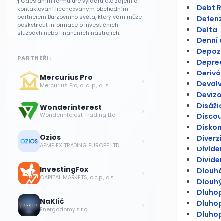
Odesláním formuláře vyjadřujete zájem o
Debt R
kontaktování licencovaným obchodním
partnerem Burzovního světa, který vám může
Defenzi
poskytnout informace o investičních
Delta
službách nebo finančních nástrojích.
Denní
Depoz
PARTNEŘI:
Depre
Derivá
Mercurius Pro
›
Deval
Mercurius Pro, o. c. p., a. s.
Devizo
Disáži
Wonderinterest
›
Wonderinterest Trading Ltd
Discou
Diskon
Ozios
Diverz
›
APME FX TRADING EUROPE LTD
Divid
Divide
InvestingFox
Dlouhá
›
CAPITAL MARKETS, o.c.p., a.s.
Dlouh
Dluhop
NaKlíč
Dluhop
›
Energodomy s.r.o.
Dluhop