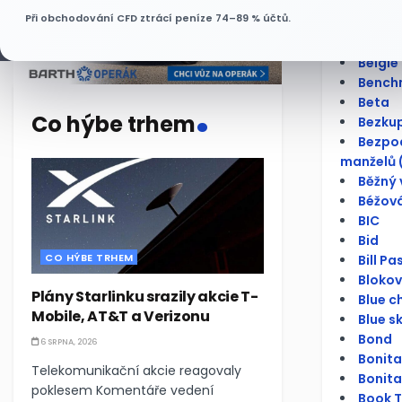
BCPP
Při obchodování CFD ztrácí peníze 74–89 % účtů.
Bear s
Bear, 
Belgie
Bench
.
Beta
Co hýbe trhem
Bezku
Bezpod
manželů 
Běžný 
Béžová
BIC
Bid
CO HÝBE TRHEM
Bill Pa
Bloko
Plány Starlinku srazily akcie T-
Blue c
Mobile, AT&T a Verizonu
Blue s
Bond
6 SRPNA, 2026
Bonita
Telekomunikační akcie reagovaly
Bonita
poklesem Komentáře vedení
Book To