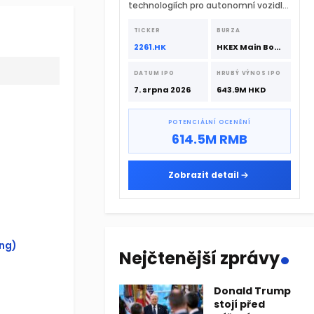
technologiích pro autonomní vozidla
vstupuje na hongkongskou burzu 7.
srpna 2026 s podporou CATL a
TICKER
BURZA
Hillhouse Investment.
2261.HK
HKEX Main Board
DATUM IPO
HRUBÝ VÝNOS IPO
7. srpna 2026
643.9M HKD
POTENCIÁLNÍ OCENĚNÍ
614.5M RMB
Zobrazit detail
.
ing)
Nejčtenější zprávy
Donald Trump
stojí před