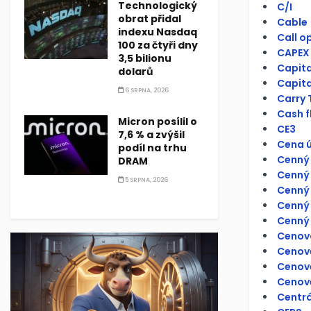
Technologický
C/I
obrat přidal
Cable
indexu Nasdaq
Call o
100 za čtyři dny
CAPEX
3,5 bilionu
Capit
dolarů
Capita
6 SRPNA, 2026
Carry 
Cash f
Micron posílil o
CE3
7,6 % a zvýšil
Cena ú
podíl na trhu
Cenný 
DRAM
Cenný 
5 SRPNA, 2026
Cenný 
Cenný 
Cenný 
Cenov
Cenové
Cenov
Cenově
Centrá