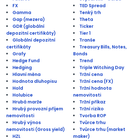
FX
TED Spread
Gamma
Tenký trh
Gap (mezera)
Theta
GDR (globální
Ticker
depozitní certifikáty)
Tier 1
Globální depozitní
Tranše
certifikáty
Treasury Bills, Notes,
Grafy
Bonds
Hedge Fund
Trend
Hedging
Triple Witching Day
Hlavní měna
Tržní cena
Hodnota dluhopisu
Tržní cena (FX)
Hold
Tržní hodnota
Holubice
nemovitosti
Hrubá marže
Tržní příkaz
Hrubý provozní příjem
Tržní riziko
nemovitosti
Tvorba ROP
Hrubý výnos
Tvůrce trhu
nemovitosti (Gross yield)
Tvůrce trhu (market
HZL
maker)