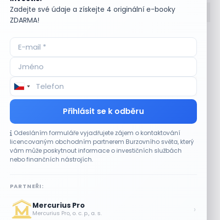
Zadejte své údaje a získejte 4 originální e-booky
ZDARMA!
Accumulate
Komoditní trhy
ADR (Americké
Komunální dluhopisy
depozitní certifikáty)
Kontinuální režim
Advokátní úschova
Konvertibilní obligace
Akcie
Korporátní dluhopisy
Akcie kmenová
Kotace
Akcie na doručitele
Kotovaná měna
Přihlásit se k odběru
Akcie prioritní
Krátká pozice
Akciové riziko (Risk On
Krátká pozice (short
Odesláním formuláře vyjadřujete zájem o kontaktování
Shares)
selling)
licencovaným obchodním partnerem Burzovního světa, který
Akciové trhy
Krátký klient
vám může poskytnout informace o investičních službách
Akontace
Křížový kurz
nebo finančních nástrojích.
Akvizice
Kupní opce (call
Alikvotní úrokový výnos
option)
PARTNEŘI:
(AUV)
Kupónový dluhopis
Alokace
Kupónový výnos
Mercurius Pro
›
Alokace (IPO)
Kurz cenného papíru
Mercurius Pro, o. c. p., a. s.