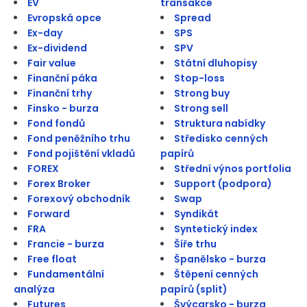
EV
transakce
Evropská opce
Spread
Ex-day
SPS
Ex-dividend
SPV
Fair value
Státní dluhopisy
Finanční páka
Stop-loss
Finanční trhy
Strong buy
Finsko - burza
Strong sell
Fond fondů
Struktura nabídky
Fond peněžního trhu
Středisko cenných
Fond pojištění vkladů
papírů
FOREX
Střední výnos portfolia
Forex Broker
Support (podpora)
Forexový obchodník
Swap
Forward
Syndikát
FRA
Syntetický index
Francie - burza
Šíře trhu
Free float
Španělsko - burza
Fundamentální
Štěpení cenných
analýza
papírů (split)
Futures
Švýcarsko - burza