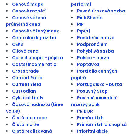
Cenová mapa
perform)
Cenové rozpětí
Pevná úroková sazba
Cenově vážená
Pink Sheets
průměrná cena
PIP
Cenově vážený index
Pip(s)
Centrální depozitář
Počáteční marže
CEPS
Podpronájem
Cílová cena
Pohyblivá sazba
Co je dluhopis - půjčka
Polsko - burza
Costs/Income ratio
Poptávka
Cross trade
Portfolio cenných
Current Ratio
papírů
Current Yield
Portugalsko - burza
Custodian
Posuvný Stop
Cyklické tituly
Povinné minimální
Časová hodnota (time
rezervy bank
value)
PRIBOR
Čistá absorpce
Primární trh
Čistá marže
Primární trh dluhopisů
Čistá realizovaná
Prioritní akcie