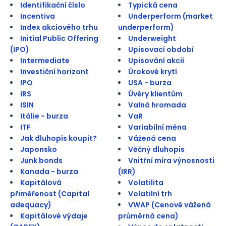
Identifikační číslo
Typická cena
Incentiva
Underperform (market
Index akciového trhu
underperform)
Initial Public Offering
Underweight
(IPO)
Upisovací období
Intermediate
Upisování akcií
Investiční horizont
Úrokové krytí
IPO
USA - burza
IRS
Úvěry klientům
ISIN
Valná hromada
Itálie - burza
VaR
ITF
Variabilní měna
Jak dluhopis koupit?
Vážená cena
Japonsko
Věčný dluhopis
Junk bonds
Vnitřní míra výnosnosti
Kanada - burza
(IRR)
Kapitálová
Volatilita
přiměřenost (Capital
Volatilní trh
adequacy)
VWAP (Cenově vážená
Kapitálové výdaje
průměrná cena)