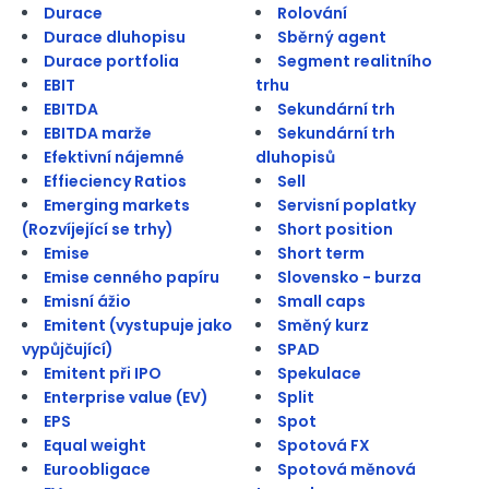
Durace
Rolování
Durace dluhopisu
Sběrný agent
Durace portfolia
Segment realitního
EBIT
trhu
EBITDA
Sekundární trh
EBITDA marže
Sekundární trh
Efektivní nájemné
dluhopisů
Effieciency Ratios
Sell
Emerging markets
Servisní poplatky
(Rozvíjející se trhy)
Short position
Emise
Short term
Emise cenného papíru
Slovensko - burza
Emisní ážio
Small caps
Emitent (vystupuje jako
Směný kurz
vypůjčující)
SPAD
Emitent při IPO
Spekulace
Enterprise value (EV)
Split
EPS
Spot
Equal weight
Spotová FX
Euroobligace
Spotová měnová