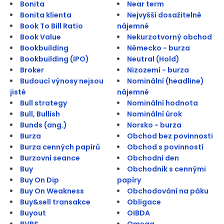
Bonita
Near term
Bonita klienta
Nejvyšší dosažitelné
Book To Bill Ratio
nájemné
Book Value
Nekurzotvorný obchod
Bookbuilding
Německo - burza
Bookbuilding (IPO)
Neutral (Hold)
Broker
Nizozemí - burza
Budoucí výnosy nejsou
Nominální (headline)
jisté
nájemné
Bull strategy
Nominální hodnota
Bull, Bullish
Nominální úrok
Bunds (ang.)
Norsko - burza
Burza
Obchod bez povinnosti
Burza cenných papírů
Obchod s povinností
Burzovní seance
Obchodní den
Buy
Obchodník s cennými
Buy On Dip
papíry
Buy On Weakness
Obchodování na páku
Buy&sell transakce
Obligace
Buyout
OIBDA
BVPS
Omega