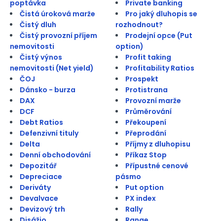
poptávka
Private banking
Čistá úroková marže
Pro jaký dluhopis se
Čistý dluh
rozhodnout?
Čistý provozní příjem
Prodejní opce (Put
nemovitosti
option)
Čistý výnos
Profit taking
nemovitosti (Net yield)
Profitability Ratios
ČOJ
Prospekt
Dánsko - burza
Protistrana
DAX
Provozní marže
DCF
Průměrování
Debt Ratios
Překoupení
Defenzivní tituly
Přeprodání
Delta
Příjmy z dluhopisu
Denní obchodování
Příkaz Stop
Depozitář
Přípustné cenové
Depreciace
pásmo
Deriváty
Put option
Devalvace
PX index
Devizový trh
Rally
Disážio
Range