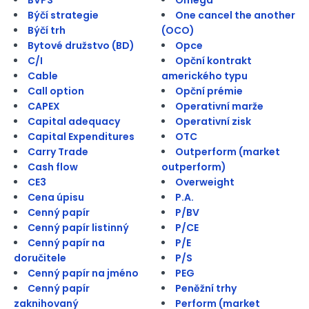
Býčí strategie
One cancel the another
Býčí trh
(OCO)
Bytové družstvo (BD)
Opce
C/I
Opční kontrakt
Cable
amerického typu
Call option
Opční prémie
CAPEX
Operativní marže
Capital adequacy
Operativní zisk
Capital Expenditures
OTC
Carry Trade
Outperform (market
Cash flow
outperform)
CE3
Overweight
Cena úpisu
P.A.
Cenný papír
P/BV
Cenný papír listinný
P/CE
Cenný papír na
P/E
doručitele
P/S
Cenný papír na jméno
PEG
Cenný papír
Peněžní trhy
zaknihovaný
Perform (market