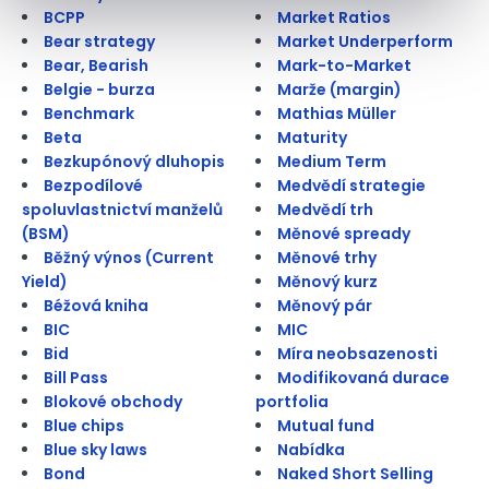
BCPP
Market Ratios
Bear strategy
Market Underperform
Bear, Bearish
Mark-to-Market
Belgie - burza
Marže (margin)
Benchmark
Mathias Müller
Beta
Maturity
Bezkupónový dluhopis
Medium Term
Bezpodílové
Medvědí strategie
spoluvlastnictví manželů
Medvědí trh
(BSM)
Měnové spready
Běžný výnos (Current
Měnové trhy
Yield)
Měnový kurz
Béžová kniha
Měnový pár
BIC
MIC
Bid
Míra neobsazenosti
Bill Pass
Modifikovaná durace
Blokové obchody
portfolia
Blue chips
Mutual fund
Blue sky laws
Nabídka
Bond
Naked Short Selling