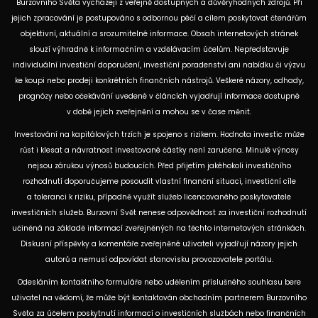
Burzovního Světa vycházejí z veřejně dostupných a důvěryhodných zdrojů. Při
jejich zpracování je postupováno s odbornou péčí a cílem poskytovat čtenářům
objektivní, aktuální a srozumitelné informace. Obsah internetových stránek
slouží výhradně k informačním a vzdělávacím účelům. Nepředstavuje
individuální investiční doporučení, investiční poradenství ani nabídku či výzvu
ke koupi nebo prodeji konkrétních finančních nástrojů. Veškeré názory, odhady,
prognózy nebo očekávání uvedené v článcích vyjadřují informace dostupné
v době jejich zveřejnění a mohou se v čase měnit.
Investování na kapitálových trzích je spojeno s rizikem. Hodnota investic může
růst i klesat a návratnost investované částky není zaručena. Minulé výnosy
nejsou zárukou výnosů budoucích. Před přijetím jakéhokoli investičního
rozhodnutí doporučujeme posoudit vlastní finanční situaci, investiční cíle
a toleranci k riziku, případně využít služeb licencovaného poskytovatele
investičních služeb. Burzovní Svět nenese odpovědnost za investiční rozhodnutí
učiněná na základě informací zveřejněných na těchto internetových stránkách.
Diskusní příspěvky a komentáře zveřejněné uživateli vyjadřují názory jejich
autorů a nemusí odpovídat stanovisku provozovatele portálu.
Odesláním kontaktního formuláře nebo udělením příslušného souhlasu bere
uživatel na vědomí, že může být kontaktován obchodním partnerem Burzovního
Světa za účelem poskytnutí informací o investičních službách nebo finančních