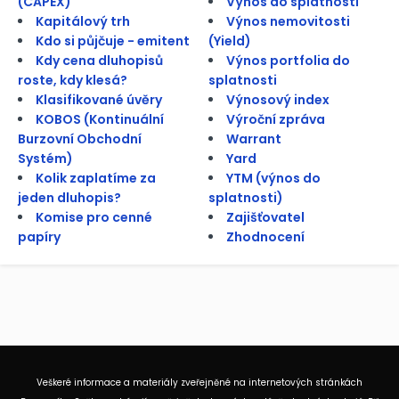
(CAPEX)
Výnos do splatnosti
Kapitálový trh
Výnos nemovitosti
Kdo si půjčuje - emitent
(Yield)
Kdy cena dluhopisů
Výnos portfolia do
roste, kdy klesá?
splatnosti
Klasifikované úvěry
Výnosový index
KOBOS (Kontinuální
Výroční zpráva
Burzovní Obchodní
Warrant
Systém)
Yard
Kolik zaplatíme za
YTM (výnos do
jeden dluhopis?
splatnosti)
Komise pro cenné
Zajišťovatel
papíry
Zhodnocení
Veškeré informace a materiály zveřejněné na internetových stránkách