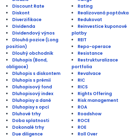
Discount Rate
Rating
Diskont
Realizovaná poptávka
Diverzifikace
Redukovat
Dividenda
Reinvestice kuponové
Dividendový výnos
platby
Dlouhá pozice (Long
REIT
position)
Repo-operace
Dlouhý obchodník
Resistance
Dluhopis (Bond,
Restrukturalizace
obligace)
portfolia
Dluhopis s diskontem
Revalvace
Dluhopis s prémií
RIC
Dluhopisový fond
RICS
Dluhopisový index
Rights Offering
Dluhopisy a daně
Risk management
Dluhopisy s opcí
ROA
Dluhové trhy
Roadshow
Doba splatnosti
ROCE
Dokonalé trhy
ROE
Due diligence
Roll Over