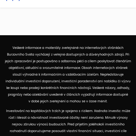
Veškeré informace a materiály zveřejněné na internetových stránkách
Burzovního Světa vycházejí z veřejně dostupných a důvěryhodných zdrojů. Při
jejich zpracování je postupováno s odbornou péčí a cílem poskytovat čtenářům
objektivní, aktuální a srozumitelné informace. Obsah internetových stránek
slouží výhradně k informačním a vzdělávacím účelům. Nepředstavuje
individuální investiční doporučení, investiční poradenství ani nabídku či výzvu
ke koupi nebo prodeji konkrétních finančních nástrojů. Veškeré názory, odhady,
prognózy nebo očekávání uvedené v článcích vyjadřují informace dostupné
v době jejich zveřejnění a mohou se v čase měnit.
Investování na kapitálových trzích je spojeno s rizikem. Hodnota investic může
růst i klesat a návratnost investované částky není zaručena. Minulé výnosy
nejsou zárukou výnosů budoucích. Před přijetím jakéhokoli investičního
rozhodnutí doporučujeme posoudit vlastní finanční situaci, investiční cíle