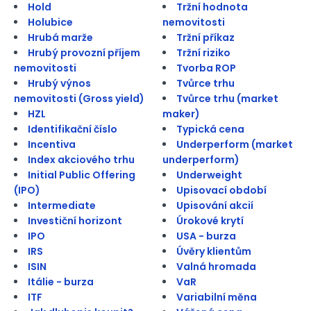
Hold
Tržní hodnota
Holubice
nemovitosti
Hrubá marže
Tržní příkaz
Hrubý provozní příjem
Tržní riziko
nemovitosti
Tvorba ROP
Hrubý výnos
Tvůrce trhu
nemovitosti (Gross yield)
Tvůrce trhu (market
HZL
maker)
Identifikační číslo
Typická cena
Incentiva
Underperform (market
Index akciového trhu
underperform)
Initial Public Offering
Underweight
(IPO)
Upisovací období
Intermediate
Upisování akcií
Investiční horizont
Úrokové krytí
IPO
USA - burza
IRS
Úvěry klientům
ISIN
Valná hromada
Itálie - burza
VaR
ITF
Variabilní měna