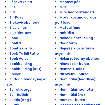
Béžová kniha
Měnový pár
BIC
MIC
Bid
Míra neobsazenosti
Bill Pass
Modifikovaná durace
Blokové obchody
portfolia
Blue chips
Mutual fund
Blue sky laws
Nabídka
Bond
Naked Short Selling
Bonita
Near term
Bonita klienta
Nejvyšší dosažitelné
Book To Bill Ratio
nájemné
Book Value
Nekurzotvorný obchod
Bookbuilding
Německo - burza
Bookbuilding (IPO)
Neutral (Hold)
Broker
Nizozemí - burza
Budoucí výnosy nejsou
Nominální (headline)
jisté
nájemné
Bull strategy
Nominální hodnota
Bull, Bullish
Nominální úrok
Bunds (ang.)
Norsko - burza
Burza
Obchod bez povinnosti