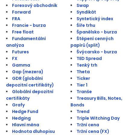
Forexový obchodník
Swap
Forward
Syndikát
FRA
Syntetický index
Francie - burza
Šíře trhu
Free float
Španělsko - burza
Fundamentální
Štěpení cenných
analýza
papírů (split)
Futures
Švýcarsko - burza
FX
TED Spread
Gamma
Tenký trh
Gap (mezera)
Theta
GDR (globální
Ticker
depozitní certifikáty)
Tier 1
Globální depozitní
Tranše
certifikáty
Treasury Bills, Notes,
Grafy
Bonds
Hedge Fund
Trend
Hedging
Triple Witching Day
Hlavní měna
Tržní cena
Hodnota dluhopisu
Tržní cena (FX)