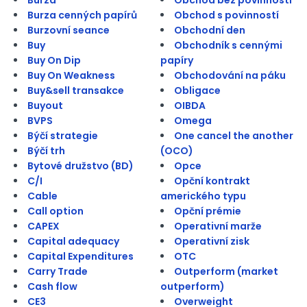
Burza cenných papírů
Obchod s povinností
Burzovní seance
Obchodní den
Buy
Obchodník s cennými
Buy On Dip
papíry
Buy On Weakness
Obchodování na páku
Buy&sell transakce
Obligace
Buyout
OIBDA
BVPS
Omega
Býčí strategie
One cancel the another
Býčí trh
(OCO)
Bytové družstvo (BD)
Opce
C/I
Opční kontrakt
Cable
amerického typu
Call option
Opční prémie
CAPEX
Operativní marže
Capital adequacy
Operativní zisk
Capital Expenditures
OTC
Carry Trade
Outperform (market
Cash flow
outperform)
CE3
Overweight