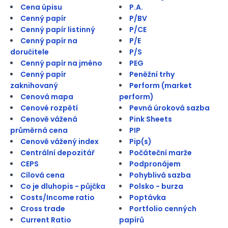
Cena úpisu
P.A.
Cenný papír
P/BV
Cenný papír listinný
P/CE
Cenný papír na
P/E
doručitele
P/S
Cenný papír na jméno
PEG
Cenný papír
Peněžní trhy
zaknihovaný
Perform (market
Cenová mapa
perform)
Cenové rozpětí
Pevná úroková sazba
Cenově vážená
Pink Sheets
průměrná cena
PIP
Cenově vážený index
Pip(s)
Centrální depozitář
Počáteční marže
CEPS
Podpronájem
Cílová cena
Pohyblivá sazba
Co je dluhopis - půjčka
Polsko - burza
Costs/Income ratio
Poptávka
Cross trade
Portfolio cenných
Current Ratio
papírů