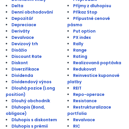
Delta
Příjmy z dluhopisu
Denní obchodování
Příkaz Stop
Depozitář
Přípustné cenové
Depreciace
pásmo
Deriváty
Put option
Devalvace
PX index
Devizový trh
Rally
Disážio
Range
Discount Rate
Rating
Diskont
Realizovaná poptávka
Diverzifikace
Redukovat
Dividenda
Reinvestice kuponové
Dividendový výnos
platby
Dlouhá pozice (Long
REIT
position)
Repo-operace
Dlouhý obchodník
Resistance
Dluhopis (Bond,
Restrukturalizace
obligace)
portfolia
Dluhopis s diskontem
Revalvace
Dluhopis s prémií
RIC