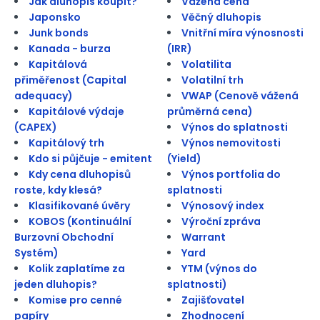
Jak dluhopis koupit?
Vážená cena
Japonsko
Věčný dluhopis
Junk bonds
Vnitřní míra výnosnosti
Kanada - burza
(IRR)
Kapitálová
Volatilita
přiměřenost (Capital
Volatilní trh
adequacy)
VWAP (Cenově vážená
Kapitálové výdaje
průměrná cena)
(CAPEX)
Výnos do splatnosti
Kapitálový trh
Výnos nemovitosti
Kdo si půjčuje - emitent
(Yield)
Kdy cena dluhopisů
Výnos portfolia do
roste, kdy klesá?
splatnosti
Klasifikované úvěry
Výnosový index
KOBOS (Kontinuální
Výroční zpráva
Burzovní Obchodní
Warrant
Systém)
Yard
Kolik zaplatíme za
YTM (výnos do
jeden dluhopis?
splatnosti)
Komise pro cenné
Zajišťovatel
papíry
Zhodnocení