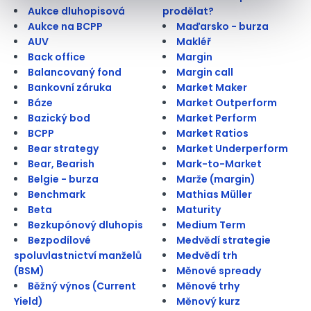
Aukce dluhopisová
prodělat?
Aukce na BCPP
Maďarsko - burza
AUV
Makléř
Back office
Margin
Balancovaný fond
Margin call
Bankovní záruka
Market Maker
Báze
Market Outperform
Bazický bod
Market Perform
BCPP
Market Ratios
Bear strategy
Market Underperform
Bear, Bearish
Mark-to-Market
Belgie - burza
Marže (margin)
Benchmark
Mathias Müller
Beta
Maturity
Bezkupónový dluhopis
Medium Term
Bezpodílové
Medvědí strategie
spoluvlastnictví manželů
Medvědí trh
(BSM)
Měnové spready
Běžný výnos (Current
Měnové trhy
Yield)
Měnový kurz