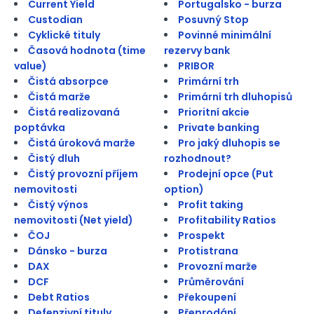
Current Yield
Portugalsko - burza
Custodian
Posuvný Stop
Cyklické tituly
Povinné minimální
Časová hodnota (time
rezervy bank
value)
PRIBOR
Čistá absorpce
Primární trh
Čistá marže
Primární trh dluhopisů
Čistá realizovaná
Prioritní akcie
poptávka
Private banking
Čistá úroková marže
Pro jaký dluhopis se
Čistý dluh
rozhodnout?
Čistý provozní příjem
Prodejní opce (Put
nemovitosti
option)
Čistý výnos
Profit taking
nemovitosti (Net yield)
Profitability Ratios
ČOJ
Prospekt
Dánsko - burza
Protistrana
DAX
Provozní marže
DCF
Průměrování
Debt Ratios
Překoupení
Defenzivní tituly
Přeprodání