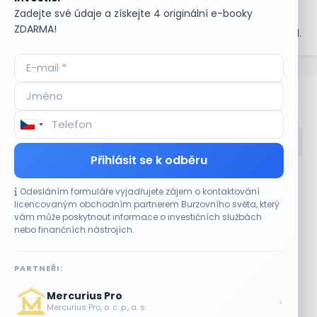
dohodnutou dobu splatnosti. Dluhové trhy jsou důležitým
Zadejte své údaje a získejte 4 originální e-booky
prvkem finančního systému, který umožňuje věřitelům
ZDARMA!
investovat své peníze a dlužníkům získat potřebný kapitál.
Bullionářův slovníček
Přihlásit se k odběru
Accumulate
Komoditní trhy
Odesláním formuláře vyjadřujete zájem o kontaktování
ADR (Americké
Komunální dluhopisy
licencovaným obchodním partnerem Burzovního světa, který
depozitní certifikáty)
Kontinuální režim
vám může poskytnout informace o investičních službách
Advokátní úschova
Konvertibilní obligace
nebo finančních nástrojích.
Akcie
Korporátní dluhopisy
Akcie kmenová
Kotace
PARTNEŘI:
Akcie na doručitele
Kotovaná měna
Akcie prioritní
Krátká pozice
Mercurius Pro
›
Akciové riziko (Risk On
Krátká pozice (short
Mercurius Pro, o. c. p., a. s.