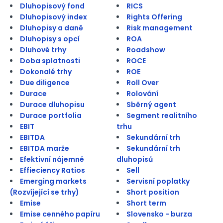
Dluhopisový fond
RICS
Dluhopisový index
Rights Offering
Dluhopisy a daně
Risk management
Dluhopisy s opcí
ROA
Dluhové trhy
Roadshow
Doba splatnosti
ROCE
Dokonalé trhy
ROE
Due diligence
Roll Over
Durace
Rolování
Durace dluhopisu
Sběrný agent
Durace portfolia
Segment realitního
EBIT
trhu
EBITDA
Sekundární trh
EBITDA marže
Sekundární trh
Efektivní nájemné
dluhopisů
Effieciency Ratios
Sell
Emerging markets
Servisní poplatky
(Rozvíjející se trhy)
Short position
Emise
Short term
Emise cenného papíru
Slovensko - burza