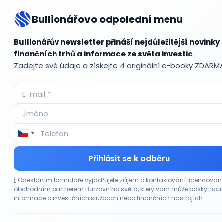
Bullionářovo odpolední menu
Bul
Bullionářův newsletter přináší nejdůležitější novinky 
finančních trhů a informace ze světa investic.
Zadejte své údaje a získejte 4 originální e-booky ZDARM
Accum
ADR (A
Advok
Akcie
Akcie
Akcie 
Přihlásit se k odběru
Akcie p
Akciov
Odesláním formuláře vyjadřujete zájem o kontaktování licencova
Akciov
obchodním partnerem Burzovního světa, který vám může poskytnou
Akont
informace o investičních službách nebo finančních nástrojích.
Akvizi
Alikvo