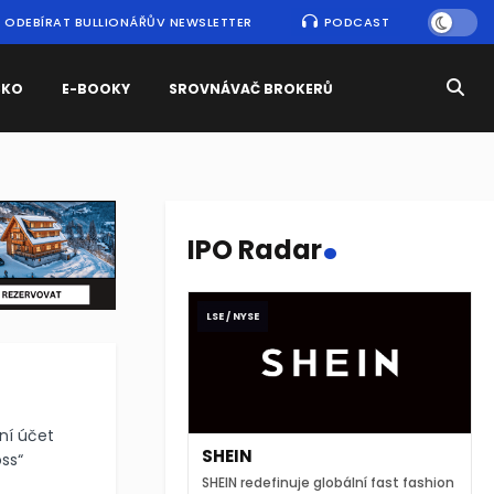
ODEBÍRAT BULLIONÁŘŮV NEWSLETTER
PODCAST
SKO
E-BOOKY
SROVNÁVAČ BROKERŮ
.
IPO Radar
LSE / NYSE
ní účet
SHEIN
ss“
SHEIN redefinuje globální fast fashion