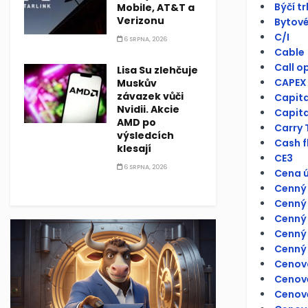
Býčí tr
Mobile, AT&T a
Verizonu
Bytové
C/I
6 SRPNA, 2026
Cable
Call o
Lisa Su zlehčuje
CAPEX
Muskův
závazek vůči
Capit
Nvidii. Akcie
Capita
AMD po
Carry 
výsledcích
Cash f
klesají
CE3
6 SRPNA, 2026
Cena ú
Cenný 
Cenný 
Cenný 
Cenný 
Cenný 
Cenov
Cenové
Cenov