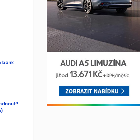
y bank
hodnout?
n)