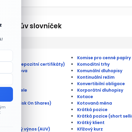
lionářův slovníček
z
A!
ulate
Komise pro cenné papíry
merické depozitní certifikáty)
Komoditní trhy
átní úschova
Komunální dluhopisy
Kontinuální režim
 kmenová
Konvertibilní obligace
na doručitele
Korporátní dluhopisy
rioritní
Kotace
é riziko (Risk On Shares)
Kotovaná měna
ným
é trhy
Krátká pozice
t
ace
Krátká pozice (short sell
ce
Krátký klient
tní úrokový výnos (AUV)
Křížový kurz