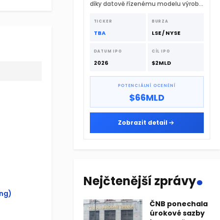
díky datově řízenému modelu výroby
a extrémně rychlému
dodavatelskému řetězci.
TICKER
BURZA
TBA
LSE / NYSE
DATUM IPO
CÍL IPO
2026
$2MLD
POTENCIÁLNÍ OCENĚNÍ
$66MLD
Zobrazit detail
.
Nejčtenější zprávy
ing)
ČNB ponechala
úrokové sazby