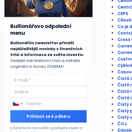
Cenově
Centrá
CEPS
Cílová
Bullionářovo odpolední
Co je 
menu
Costs/
Cross 
Bullionářův newsletter přináší
Curren
nejdůležitější novinky z finančních
Curren
trhů a informace ze světa investic.
Custo
Zadejte své telefonní číslo a získejte
Cyklick
originální e-booky ZDARMA!
Časová
Čistá 
Čistá 
Čistá 
Čistá 
Čistý 
Čistý 
Přihlásit se k odběru
Čistý 
ČOJ
Odesláním formuláře vyjadřujete zájem o
Dánsko