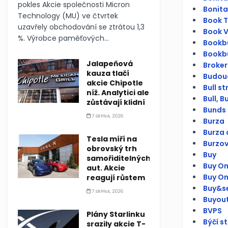
pokles Akcie společnosti Micron
Bonita
Technology (MU) ve čtvrtek
Book To
uzavřely obchodování se ztrátou 1,3
Book V
%. Výrobce paměťových...
Bookbu
Bookbu
Jalapeňová
Broker
kauza tlačí
Budouc
akcie Chipotle
Bull s
níž. Analytici ale
Bull, Bu
zůstávají klidní
Bunds 
7 SRPNA, 2026
Burza
Burza 
Tesla míří na
Burzov
obrovský trh
Buy
samořiditelných
Buy On
aut. Akcie
Buy O
reagují růstem
Buy&se
7 SRPNA, 2026
Buyou
BVPS
Plány Starlinku
Býčí s
srazily akcie T-