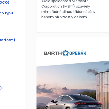
Akcie společnosti Microsoft
(OCO)
Corporation (MSFT) uzavřely
mimořádně silnou třídenní sérii,
ho typu
během níž vzrostly celkem...
perform)
)