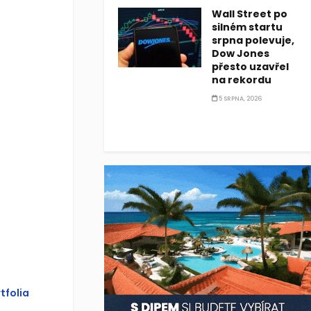
Wall Street po
silném startu
srpna polevuje,
Dow Jones
přesto uzavřel
na rekordu
5 SRPNA, 2026
tfolia