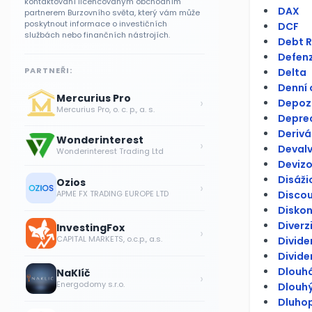
kontaktování licencovaným obchodním
DAX
partnerem Burzovního světa, který vám může
poskytnout informace o investičních
DCF
službách nebo finančních nástrojích.
Debt R
Defenzi
PARTNEŘI:
Delta
Denní
Mercurius Pro
›
Depoz
Mercurius Pro, o. c. p., a. s.
Depre
Derivá
Wonderinterest
›
Deval
Wonderinterest Trading Ltd
Devizo
Disáži
Ozios
›
Discou
APME FX TRADING EUROPE LTD
Diskon
Diverz
InvestingFox
›
CAPITAL MARKETS, o.c.p., a.s.
Divid
Divide
Dlouhá
NaKlíč
›
Energodomy s.r.o.
Dlouh
Dluhop