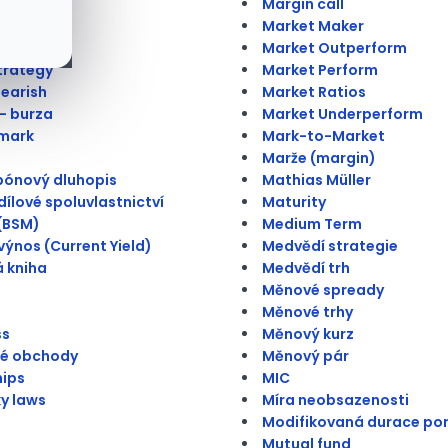
Margin call
ý bod
Market Maker
Market Outperform
trategy
Market Perform
Bearish
Market Ratios
 - burza
Market Underperform
mark
Mark-to-Market
Marže (margin)
pónový dluhopis
Mathias Müller
ílové spoluvlastnictví
Maturity
(BSM)
Medium Term
výnos (Current Yield)
Medvědí strategie
 kniha
Medvědí trh
Měnové spready
Měnové trhy
ss
Měnový kurz
vé obchody
Měnový pár
hips
MIC
ky laws
Míra neobsazenosti
Modifikovaná durace por
Mutual fund