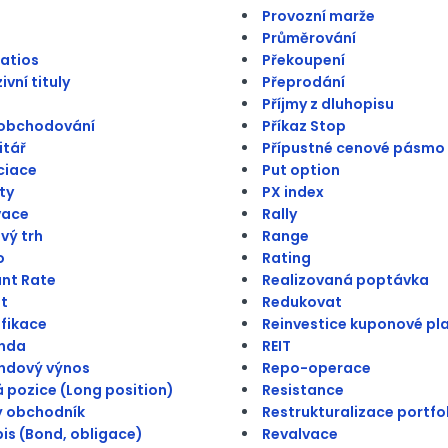
Provozní marže
Průměrování
atios
Překoupení
vní tituly
Přeprodání
Příjmy z dluhopisu
 obchodování
Příkaz Stop
itář
Přípustné cenové pásmo
ciace
Put option
ty
PX index
vace
Rally
vý trh
Range
o
Rating
nt Rate
Realizovaná poptávka
t
Redukovat
ifikace
Reinvestice kuponové pl
enda
REIT
ndový výnos
Repo-operace
 pozice (Long position)
Resistance
ý obchodník
Restrukturalizace portfo
is (Bond, obligace)
Revalvace