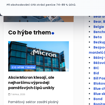
Báze
Při obchodování CFD ztrácí peníze 74–89 % účtů.
Bazick
BCPP
Bear s
Bear, 
.
Belgie
Co hýbe trhem
Bench
Beta
Bezku
Bezpod
manželů 
Běžný 
Béžová
CO HÝBE TRHEM
BIC
Bid
Akcie Micron klesají, ale
Bill Pa
nejhoršímu výprodeji
Bloko
paměťových čipů unikly
Blue c
Blue s
7 SRPNA, 2026
Bond
Paměťový sektor zasáhl plošný
Bonita