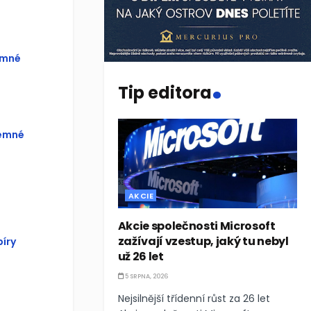
emné
.
Tip editora
jemné
AKCIE
Akcie společnosti Microsoft
zažívají vzestup, jaký tu nebyl
íry
už 26 let
5 SRPNA, 2026
Nejsilnější třídenní růst za 26 let