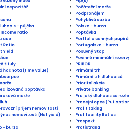
 vážený index
Pip(s)
lní depozitář
Počáteční marže
Podpronájem
 cena
Pohyblivá sazba
dluhopis - půjčka
Polsko - burza
Income ratio
Poptávka
trade
Portfolio cenných papírů
t Ratio
Portugalsko - burza
t Yield
Posuvný Stop
dian
Povinné minimální rezerv
é tituly
PRIBOR
 hodnota (time value)
Primární trh
absorpce
Primární trh dluhopisů
marže
Prioritní akcie
realizovaná poptávka
Private banking
úroková marže
Pro jaký dluhopis se roz
dluh
Prodejní opce (Put optio
provozní příjem nemovitosti
Profit taking
výnos nemovitosti (Net yield)
Profitability Ratios
Prospekt
 - burza
Protistrana