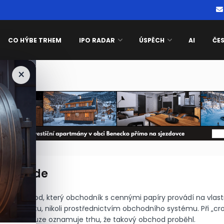
CO HÝBE TRHEM
IPO RADAR
ÚSPĚCH
AI
ČE
×
e been blocked
ss trade
ovnisvet.cz
de je obchod, který obchodník s cennými papíry provádí na vlast
astního účtu, nikoli prostřednictvím obchodního systému. Při „cro
akléř pouze oznamuje trhu, že takový obchod proběhl.