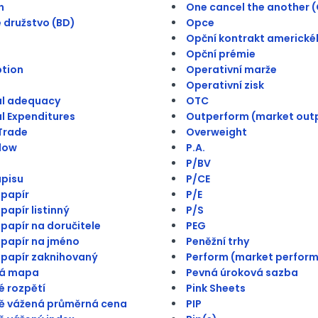
h
One cancel the another 
 družstvo (BD)
Opce
Opční kontrakt americké
Opční prémie
ption
Operativní marže
Operativní zisk
al adequacy
OTC
l Expenditures
Outperform (market out
Trade
Overweight
low
P.A.
P/BV
pisu
P/CE
papír
P/E
papír listinný
P/S
papír na doručitele
PEG
papír na jméno
Peněžní trhy
papír zaknihovaný
Perform (market perform
á mapa
Pevná úroková sazba
 rozpětí
Pink Sheets
ě vážená průměrná cena
PIP