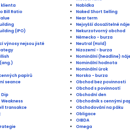
 klienta
Nabídka
 Bill Ratio
Naked Short Selling
alue
Near term
ilding
Nejvyšší dosažitelné náj
ilding (IPO)
Nekurzotvorný obchod
Německo - burza
í výnosy nejsou jisté
Neutral (Hold)
trategy
Nizozemí - burza
llish
Nominální (headline) ná
(ang.)
Nominální hodnota
Nominální úrok
cenných papírů
Norsko - burza
ní seance
Obchod bez povinnosti
Obchod s povinností
 Dip
Obchodní den
n Weakness
Obchodník s cennými pap
ll transakce
Obchodování na páku
t
Obligace
OIBDA
trategie
Omega