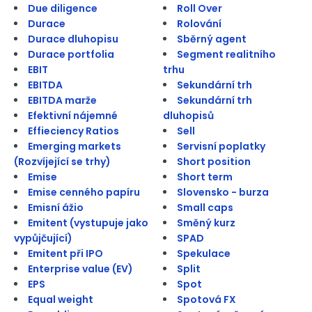
Due diligence
Roll Over
Durace
Rolování
Durace dluhopisu
Sběrný agent
Durace portfolia
Segment realitního
EBIT
trhu
EBITDA
Sekundární trh
EBITDA marže
Sekundární trh
Efektivní nájemné
dluhopisů
Effieciency Ratios
Sell
Emerging markets
Servisní poplatky
(Rozvíjející se trhy)
Short position
Emise
Short term
Emise cenného papíru
Slovensko - burza
Emisní ážio
Small caps
Emitent (vystupuje jako
Směný kurz
vypůjčující)
SPAD
Emitent při IPO
Spekulace
Enterprise value (EV)
Split
EPS
Spot
Equal weight
Spotová FX