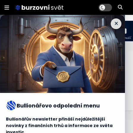
×
Long Term
Long Term (dlouhodobý) se vztahuje na investiční
horizont nebo plánování na dlouhé období, obvykle delší
než jeden rok. Dlouhodobý přístup k investicím se
zaměřuje na dosahování finančních cílů dlouhodobější
povahy.
Bullionářovo odpolední menu
Bullionářův newsletter přináší nejdůležitější
novinky z finančních trhů a informace ze světa
Bullionářův slovníček
investic.