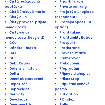
Čistá realizovaná
Prioritní akcie
poptávka
Private banking
Čistá úroková marže
Pro jaký dluhopis se
Čistý dluh
rozhodnout?
Čistý provozní příjem
Prodejní opce (Put
nemovitosti
option)
Čistý výnos
Profit taking
nemovitosti (Net yield)
Profitability Ratios
ČOJ
Prospekt
Dánsko - burza
Protistrana
DAX
Provozní marže
DCF
Průměrování
Debt Ratios
Překoupení
Defenzivní tituly
Přeprodání
Delta
Příjmy z dluhopisu
Denní obchodování
Příkaz Stop
Depozitář
Přípustné cenové
Depreciace
pásmo
Deriváty
Put option
Devalvace
PX index
Devizový trh
Rally