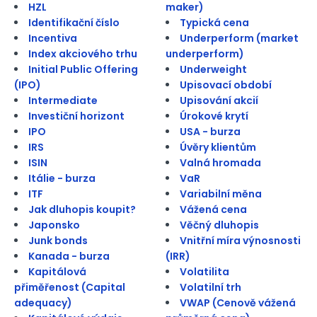
HZL
maker)
Identifikační číslo
Typická cena
Incentiva
Underperform (market
Index akciového trhu
underperform)
Initial Public Offering
Underweight
(IPO)
Upisovací období
Intermediate
Upisování akcií
Investiční horizont
Úrokové krytí
IPO
USA - burza
IRS
Úvěry klientům
ISIN
Valná hromada
Itálie - burza
VaR
ITF
Variabilní měna
Jak dluhopis koupit?
Vážená cena
Japonsko
Věčný dluhopis
Junk bonds
Vnitřní míra výnosnosti
Kanada - burza
(IRR)
Kapitálová
Volatilita
přiměřenost (Capital
Volatilní trh
adequacy)
VWAP (Cenově vážená