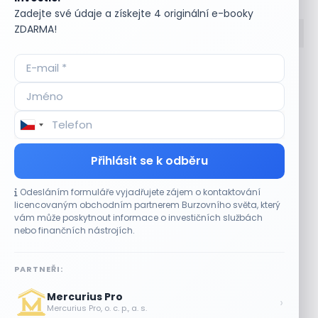
Zadejte své údaje a získejte 4 originální e-booky
ZDARMA!
Accumulate
Komoditní trhy
ADR (Americké
Komunální dluhopisy
depozitní certifikáty)
Kontinuální režim
Advokátní úschova
Konvertibilní obligace
Akcie
Korporátní dluhopisy
Akcie kmenová
Kotace
Přihlásit se k odběru
Akcie na doručitele
Kotovaná měna
Akcie prioritní
Krátká pozice
Odesláním formuláře vyjadřujete zájem o kontaktování
Akciové riziko (Risk On
Krátká pozice (short
licencovaným obchodním partnerem Burzovního světa, který
Shares)
selling)
vám může poskytnout informace o investičních službách
Akciové trhy
Krátký klient
nebo finančních nástrojích.
Akontace
Křížový kurz
Akvizice
Kupní opce (call
PARTNEŘI:
Alikvotní úrokový výnos
option)
(AUV)
Kupónový dluhopis
Mercurius Pro
›
Alokace
Kupónový výnos
Mercurius Pro, o. c. p., a. s.