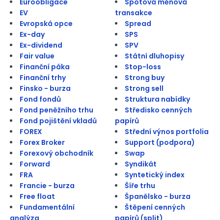
Euroobligace
Spotová měnová
EV
transakce
Evropská opce
Spread
Ex-day
SPS
Ex-dividend
SPV
Fair value
Státní dluhopisy
Finanční páka
Stop-loss
Finanční trhy
Strong buy
Finsko - burza
Strong sell
Fond fondů
Struktura nabídky
Fond peněžního trhu
Středisko cenných
Fond pojištění vkladů
papírů
FOREX
Střední výnos portfolia
Forex Broker
Support (podpora)
Forexový obchodník
Swap
Forward
Syndikát
FRA
Syntetický index
Francie - burza
Šíře trhu
Free float
Španělsko - burza
Fundamentální
Štěpení cenných
analýza
papírů (split)