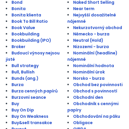
Bond
Naked Short Selling
Bonita
Near term
Bonita klienta
Nejvyšší dosažitelné
Book To Bill Ratio
nájemné
Book Value
Nekurzotvorný obchod
Bookbuilding
Německo - burza
Bookbuilding (IPO)
Neutral (Hold)
Broker
Nizozemí - burza
Budoucí výnosy nejsou
Nominální (headline)
jisté
nájemné
Bull strategy
Nominální hodnota
Bull, Bullish
Nominální úrok
Bunds (ang.)
Norsko - burza
Burza
Obchod bez povinnosti
Burza cenných papírů
Obchod s povinností
Burzovní seance
Obchodní den
Buy
Obchodník s cennými
Buy On Dip
papíry
Buy On Weakness
Obchodování na páku
Buy&sell transakce
Obligace
Buyout
OIBDA