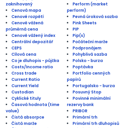
zaknihovaný
Perform (market
Cenová mapa
perform)
Cenové rozpětí
Pevná úroková sazba
Cenově vážená
Pink Sheets
průměrná cena
PIP
Cenově vážený index
Pip(s)
Centrální depozitář
Počáteční marže
CEPS
Podpronájem
Cílová cena
Pohyblivá sazba
Co je dluhopis - půjčka
Polsko - burza
Costs/Income ratio
Poptávka
Cross trade
Portfolio cenných
Current Ratio
papírů
Current Yield
Portugalsko - burza
Custodian
Posuvný Stop
Cyklické tituly
Povinné minimální
Časová hodnota (time
rezervy bank
value)
PRIBOR
Čistá absorpce
Primární trh
Čistá marže
Primární trh dluhopisů