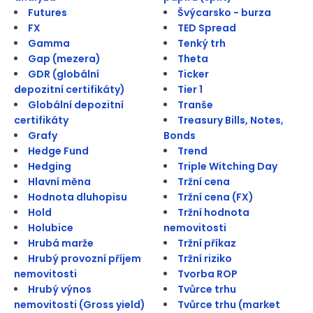
Futures
Švýcarsko - burza
FX
TED Spread
Gamma
Tenký trh
Gap (mezera)
Theta
GDR (globální
Ticker
depozitní certifikáty)
Tier 1
Globální depozitní
Tranše
certifikáty
Treasury Bills, Notes,
Grafy
Bonds
Hedge Fund
Trend
Hedging
Triple Witching Day
Hlavní měna
Tržní cena
Hodnota dluhopisu
Tržní cena (FX)
Hold
Tržní hodnota
Holubice
nemovitosti
Hrubá marže
Tržní příkaz
Hrubý provozní příjem
Tržní riziko
nemovitosti
Tvorba ROP
Hrubý výnos
Tvůrce trhu
nemovitosti (Gross yield)
Tvůrce trhu (market