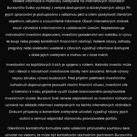
Veškeré informace a materiály zveřejněné na internetových stránkách
Burzovního Světa vycházejí z veřejně dostupných a důvěryhodných zdrojů. Při
jejich zpracování je postupováno s odbornou péčí a cílem poskytovat čtenářům
objektivní, aktuální a srozumitelné informace. Obsah internetových stránek
slouží výhradně k informačním a vzdělávacím účelům. Nepředstavuje
individuální investiční doporučení, investiční poradenství ani nabídku či výzvu
ke koupi nebo prodeji konkrétních finančních nástrojů. Veškeré názory, odhady,
prognózy nebo očekávání uvedené v článcích vyjadřují informace dostupné
v době jejich zveřejnění a mohou se v čase měnit.
Investování na kapitálových trzích je spojeno s rizikem. Hodnota investic může
růst i klesat a návratnost investované částky není zaručena. Minulé výnosy
nejsou zárukou výnosů budoucích. Před přijetím jakéhokoli investičního
rozhodnutí doporučujeme posoudit vlastní finanční situaci, investiční cíle
a toleranci k riziku, případně využít služeb licencovaného poskytovatele
investičních služeb. Burzovní Svět nenese odpovědnost za investiční rozhodnutí
učiněná na základě informací zveřejněných na těchto internetových stránkách.
Diskusní příspěvky a komentáře zveřejněné uživateli vyjadřují názory jejich
autorů a nemusí odpovídat stanovisku provozovatele portálu.
Odesláním kontaktního formuláře nebo udělením příslušného souhlasu bere
uživatel na vědomí, že může být kontaktován obchodním partnerem Burzovního