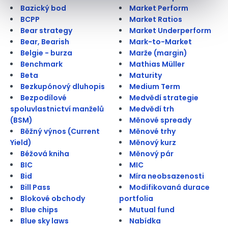
Bazický bod
Market Perform
BCPP
Market Ratios
Bear strategy
Market Underperform
Bear, Bearish
Mark-to-Market
Belgie - burza
Marže (margin)
Benchmark
Mathias Müller
Beta
Maturity
Bezkupónový dluhopis
Medium Term
Bezpodílové
Medvědí strategie
spoluvlastnictví manželů
Medvědí trh
(BSM)
Měnové spready
Běžný výnos (Current
Měnové trhy
Yield)
Měnový kurz
Béžová kniha
Měnový pár
BIC
MIC
Bid
Míra neobsazenosti
Bill Pass
Modifikovaná durace
Blokové obchody
portfolia
Blue chips
Mutual fund
Blue sky laws
Nabídka