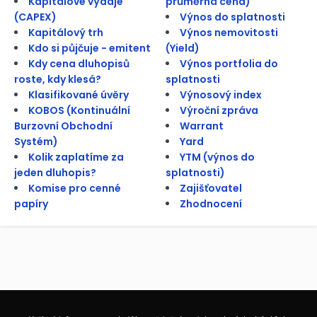
Kapitálové výdaje
průměrná cena)
(CAPEX)
Výnos do splatnosti
Kapitálový trh
Výnos nemovitosti
Kdo si půjčuje - emitent
(Yield)
Kdy cena dluhopisů
Výnos portfolia do
roste, kdy klesá?
splatnosti
Klasifikované úvěry
Výnosový index
KOBOS (Kontinuální
Výroční zpráva
Burzovní Obchodní
Warrant
Systém)
Yard
Kolik zaplatíme za
YTM (výnos do
jeden dluhopis?
splatnosti)
Komise pro cenné
Zajišťovatel
papíry
Zhodnocení