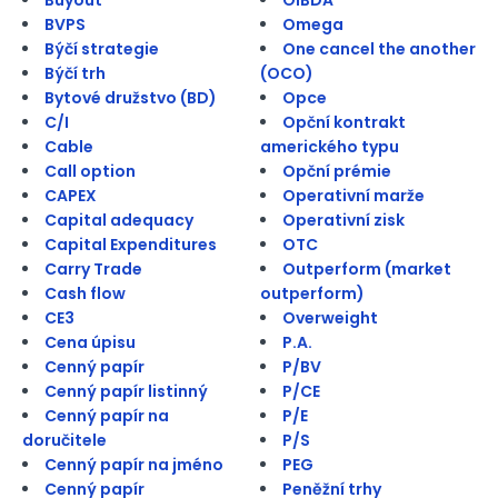
BVPS
Omega
Býčí strategie
One cancel the another
Býčí trh
(OCO)
Bytové družstvo (BD)
Opce
C/I
Opční kontrakt
Cable
amerického typu
Call option
Opční prémie
CAPEX
Operativní marže
Capital adequacy
Operativní zisk
Capital Expenditures
OTC
Carry Trade
Outperform (market
Cash flow
outperform)
CE3
Overweight
Cena úpisu
P.A.
Cenný papír
P/BV
Cenný papír listinný
P/CE
Cenný papír na
P/E
doručitele
P/S
Cenný papír na jméno
PEG
Cenný papír
Peněžní trhy