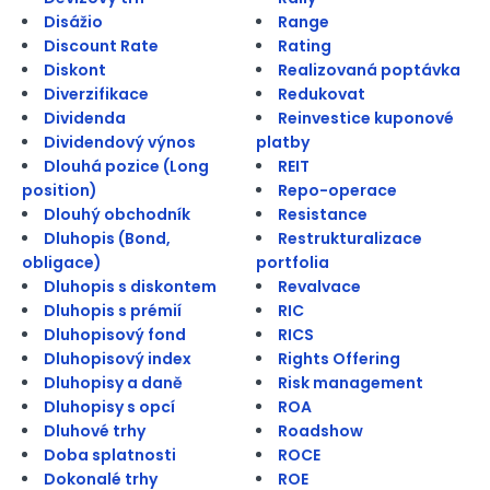
Disážio
Range
Discount Rate
Rating
Diskont
Realizovaná poptávka
Diverzifikace
Redukovat
Dividenda
Reinvestice kuponové
Dividendový výnos
platby
Dlouhá pozice (Long
REIT
position)
Repo-operace
Dlouhý obchodník
Resistance
Dluhopis (Bond,
Restrukturalizace
obligace)
portfolia
Dluhopis s diskontem
Revalvace
Dluhopis s prémií
RIC
Dluhopisový fond
RICS
Dluhopisový index
Rights Offering
Dluhopisy a daně
Risk management
Dluhopisy s opcí
ROA
Dluhové trhy
Roadshow
Doba splatnosti
ROCE
Dokonalé trhy
ROE