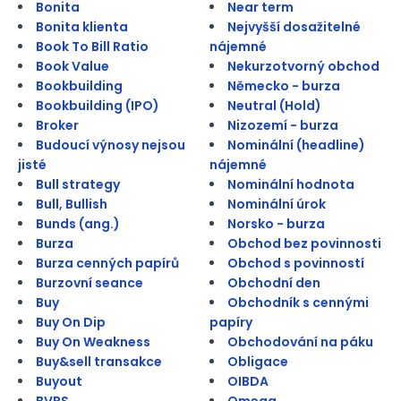
Bonita
Near term
Bonita klienta
Nejvyšší dosažitelné
Book To Bill Ratio
nájemné
Book Value
Nekurzotvorný obchod
Bookbuilding
Německo - burza
Bookbuilding (IPO)
Neutral (Hold)
Broker
Nizozemí - burza
Budoucí výnosy nejsou
Nominální (headline)
jisté
nájemné
Bull strategy
Nominální hodnota
Bull, Bullish
Nominální úrok
Bunds (ang.)
Norsko - burza
Burza
Obchod bez povinnosti
Burza cenných papírů
Obchod s povinností
Burzovní seance
Obchodní den
Buy
Obchodník s cennými
Buy On Dip
papíry
Buy On Weakness
Obchodování na páku
Buy&sell transakce
Obligace
Buyout
OIBDA
BVPS
Omega