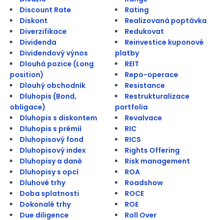
Discount Rate
Rating
Diskont
Realizovaná poptávka
Diverzifikace
Redukovat
Dividenda
Reinvestice kuponové
Dividendový výnos
platby
Dlouhá pozice (Long
REIT
position)
Repo-operace
Dlouhý obchodník
Resistance
Dluhopis (Bond,
Restrukturalizace
obligace)
portfolia
Dluhopis s diskontem
Revalvace
Dluhopis s prémií
RIC
Dluhopisový fond
RICS
Dluhopisový index
Rights Offering
Dluhopisy a daně
Risk management
Dluhopisy s opcí
ROA
Dluhové trhy
Roadshow
Doba splatnosti
ROCE
Dokonalé trhy
ROE
Due diligence
Roll Over