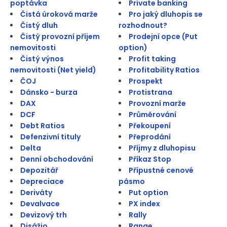
poptávka
Private banking
Čistá úroková marže
Pro jaký dluhopis se
Čistý dluh
rozhodnout?
Čistý provozní příjem
Prodejní opce (Put
nemovitosti
option)
Čistý výnos
Profit taking
nemovitosti (Net yield)
Profitability Ratios
ČOJ
Prospekt
Dánsko - burza
Protistrana
DAX
Provozní marže
DCF
Průměrování
Debt Ratios
Překoupení
Defenzivní tituly
Přeprodání
Delta
Příjmy z dluhopisu
Denní obchodování
Příkaz Stop
Depozitář
Přípustné cenové
Depreciace
pásmo
Deriváty
Put option
Devalvace
PX index
Devizový trh
Rally
Disážio
Range