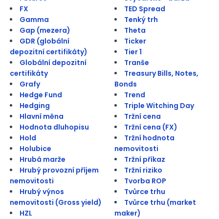
FX
TED Spread
Gamma
Tenký trh
Gap (mezera)
Theta
GDR (globální
Ticker
depozitní certifikáty)
Tier 1
Globální depozitní
Tranše
certifikáty
Treasury Bills, Notes,
Grafy
Bonds
Hedge Fund
Trend
Hedging
Triple Witching Day
Hlavní měna
Tržní cena
Hodnota dluhopisu
Tržní cena (FX)
Hold
Tržní hodnota
Holubice
nemovitosti
Hrubá marže
Tržní příkaz
Hrubý provozní příjem
Tržní riziko
nemovitosti
Tvorba ROP
Hrubý výnos
Tvůrce trhu
nemovitosti (Gross yield)
Tvůrce trhu (market
HZL
maker)