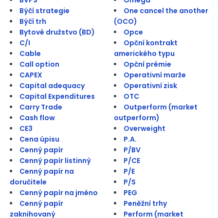
Býčí strategie
One cancel the another
Býčí trh
(OCO)
Bytové družstvo (BD)
Opce
C/I
Opční kontrakt
Cable
amerického typu
Call option
Opční prémie
CAPEX
Operativní marže
Capital adequacy
Operativní zisk
Capital Expenditures
OTC
Carry Trade
Outperform (market
Cash flow
outperform)
CE3
Overweight
Cena úpisu
P.A.
Cenný papír
P/BV
Cenný papír listinný
P/CE
Cenný papír na
P/E
doručitele
P/S
Cenný papír na jméno
PEG
Cenný papír
Peněžní trhy
zaknihovaný
Perform (market