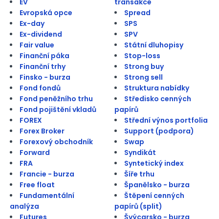
EV
transakce
Evropská opce
Spread
Ex-day
SPS
Ex-dividend
SPV
Fair value
Státní dluhopisy
Finanční páka
Stop-loss
Finanční trhy
Strong buy
Finsko - burza
Strong sell
Fond fondů
Struktura nabídky
Fond peněžního trhu
Středisko cenných
Fond pojištění vkladů
papírů
FOREX
Střední výnos portfolia
Forex Broker
Support (podpora)
Forexový obchodník
Swap
Forward
Syndikát
FRA
Syntetický index
Francie - burza
Šíře trhu
Free float
Španělsko - burza
Fundamentální
Štěpení cenných
analýza
papírů (split)
Futures
Švýcarsko - burza