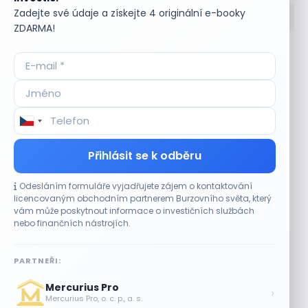
Zadejte své údaje a získejte 4 originální e-booky
ZDARMA!
Accumulate
Komoditní trhy
ADR (Americké
Komunální dluhopisy
depozitní certifikáty)
Kontinuální režim
Advokátní úschova
Konvertibilní obligace
Akcie
Korporátní dluhopisy
Akcie kmenová
Kotace
Akcie na doručitele
Kotovaná měna
Přihlásit se k odběru
Akcie prioritní
Krátká pozice
Akciové riziko (Risk On
Krátká pozice (short
Odesláním formuláře vyjadřujete zájem o kontaktování
Shares)
selling)
licencovaným obchodním partnerem Burzovního světa, který
Akciové trhy
Krátký klient
vám může poskytnout informace o investičních službách
Akontace
Křížový kurz
nebo finančních nástrojích.
Akvizice
Kupní opce (call
Alikvotní úrokový výnos
option)
PARTNEŘI:
(AUV)
Kupónový dluhopis
Alokace
Kupónový výnos
Mercurius Pro
›
Alokace (IPO)
Kurz cenného papíru
Mercurius Pro, o. c. p., a. s.