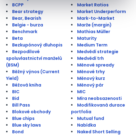
BCPP
Market Ratios
Bear strategy
Market Underperform
Bear, Bearish
Mark-to-Market
Belgie - burza
Marže (margin)
Benchmark
Mathias Müller
Beta
Maturity
Bezkupónový dluhopis
Medium Term
Bezpodílové
Medvědí strategie
spoluvlastnictví manželů
Medvědí trh
(BSM)
Měnové spready
Běžný výnos (Current
Měnové trhy
Yield)
Měnový kurz
Béžová kniha
Měnový pár
BIC
MIC
Bid
Míra neobsazenosti
Bill Pass
Modifikovaná durace
Blokové obchody
portfolia
Blue chips
Mutual fund
Blue sky laws
Nabídka
Bond
Naked Short Selling