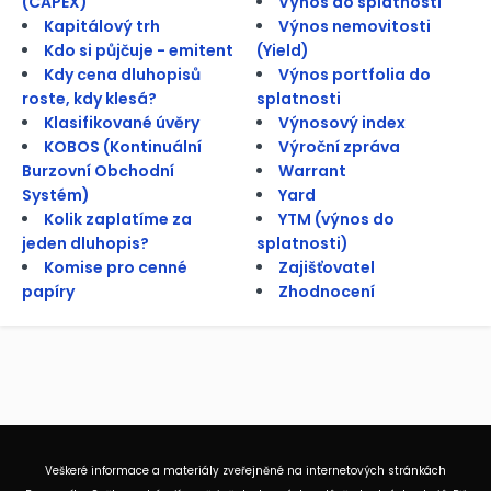
(CAPEX)
Výnos do splatnosti
Kapitálový trh
Výnos nemovitosti
Kdo si půjčuje - emitent
(Yield)
Kdy cena dluhopisů
Výnos portfolia do
roste, kdy klesá?
splatnosti
Klasifikované úvěry
Výnosový index
KOBOS (Kontinuální
Výroční zpráva
Burzovní Obchodní
Warrant
Systém)
Yard
Kolik zaplatíme za
YTM (výnos do
jeden dluhopis?
splatnosti)
Komise pro cenné
Zajišťovatel
papíry
Zhodnocení
Veškeré informace a materiály zveřejněné na internetových stránkách