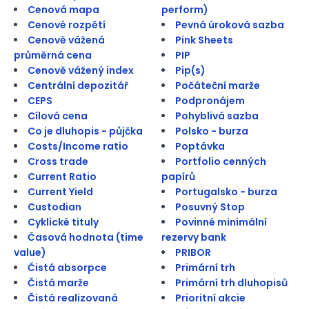
Cenová mapa
perform)
Cenové rozpětí
Pevná úroková sazba
Cenově vážená
Pink Sheets
průměrná cena
PIP
Cenově vážený index
Pip(s)
Centrální depozitář
Počáteční marže
CEPS
Podpronájem
Cílová cena
Pohyblivá sazba
Co je dluhopis - půjčka
Polsko - burza
Costs/Income ratio
Poptávka
Cross trade
Portfolio cenných
Current Ratio
papírů
Current Yield
Portugalsko - burza
Custodian
Posuvný Stop
Cyklické tituly
Povinné minimální
Časová hodnota (time
rezervy bank
value)
PRIBOR
Čistá absorpce
Primární trh
Čistá marže
Primární trh dluhopisů
Čistá realizovaná
Prioritní akcie