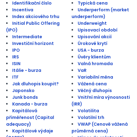
Identifikační číslo
Typická cena
Incentiva
Underperform (market
Index akciového trhu
underperform)
Initial Public Offering
Underweight
(IPO)
Upisovací období
Intermediate
Upisování akcií
Investiční horizont
Úrokové krytí
IPO
USA - burza
IRS
Úvěry klientům
ISIN
Valná hromada
Itálie - burza
VaR
ITF
Variabilní měna
Jak dluhopis koupit?
Vážená cena
Japonsko
Věčný dluhopis
Junk bonds
Vnitřní míra výnosnosti
Kanada - burza
(IRR)
Kapitálová
Volatilita
přiměřenost (Capital
Volatilní trh
adequacy)
VWAP (Cenově vážená
Kapitálové výdaje
průměrná cena)