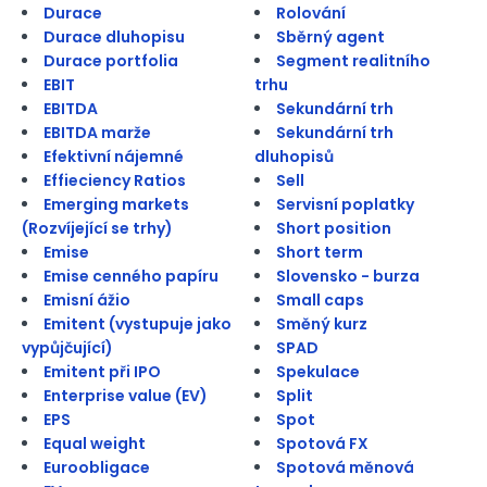
Durace
Rolování
Durace dluhopisu
Sběrný agent
Durace portfolia
Segment realitního
EBIT
trhu
EBITDA
Sekundární trh
EBITDA marže
Sekundární trh
Efektivní nájemné
dluhopisů
Effieciency Ratios
Sell
Emerging markets
Servisní poplatky
(Rozvíjející se trhy)
Short position
Emise
Short term
Emise cenného papíru
Slovensko - burza
Emisní ážio
Small caps
Emitent (vystupuje jako
Směný kurz
vypůjčující)
SPAD
Emitent při IPO
Spekulace
Enterprise value (EV)
Split
EPS
Spot
Equal weight
Spotová FX
Euroobligace
Spotová měnová