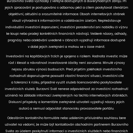
Burzovního Světa vycházejí z veřejně dostupných a důvěryhodných zdrojů. Při
jejich zpracování je postupováno s odbornou péčí a cílem poskytovat čtenářům
objektivní, aktuální a srozumitelné informace. Obsah internetových stránek
slouží výhradně k informačním a vzdělávacím účelům. Nepředstavuje
individuální investiční doporučení, investiční poradenství ani nabídku či výzvu
ke koupi nebo prodeji konkrétních finančních nástrojů. Veškeré názory, odhady,
prognózy nebo očekávání uvedené v článcích vyjadřují informace dostupné
v době jejich zveřejnění a mohou se v čase měnit.
Investování na kapitálových trzích je spojeno s rizikem. Hodnota investic může
růst i klesat a návratnost investované částky není zaručena. Minulé výnosy
nejsou zárukou výnosů budoucích. Před přijetím jakéhokoli investičního
rozhodnutí doporučujeme posoudit vlastní finanční situaci, investiční cíle
a toleranci k riziku, případně využít služeb licencovaného poskytovatele
investičních služeb. Burzovní Svět nenese odpovědnost za investiční rozhodnutí
učiněná na základě informací zveřejněných na těchto internetových stránkách.
Diskusní příspěvky a komentáře zveřejněné uživateli vyjadřují názory jejich
autorů a nemusí odpovídat stanovisku provozovatele portálu.
Odesláním kontaktního formuláře nebo udělením příslušného souhlasu bere
uživatel na vědomí, že může být kontaktován obchodním partnerem Burzovního
Světa za účelem poskytnutí informací o investičních službách nebo finančních