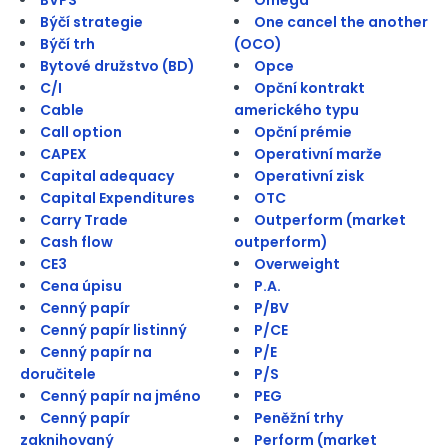
Býčí strategie
One cancel the another
Býčí trh
(OCO)
Bytové družstvo (BD)
Opce
C/I
Opční kontrakt
Cable
amerického typu
Call option
Opční prémie
CAPEX
Operativní marže
Capital adequacy
Operativní zisk
Capital Expenditures
OTC
Carry Trade
Outperform (market
Cash flow
outperform)
CE3
Overweight
Cena úpisu
P.A.
Cenný papír
P/BV
Cenný papír listinný
P/CE
Cenný papír na
P/E
doručitele
P/S
Cenný papír na jméno
PEG
Cenný papír
Peněžní trhy
zaknihovaný
Perform (market