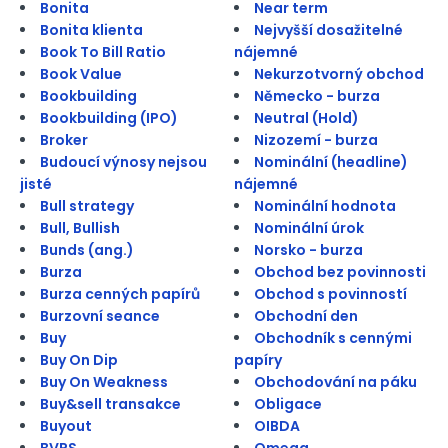
Bonita
Near term
Bonita klienta
Nejvyšší dosažitelné
Book To Bill Ratio
nájemné
Book Value
Nekurzotvorný obchod
Bookbuilding
Německo - burza
Bookbuilding (IPO)
Neutral (Hold)
Broker
Nizozemí - burza
Budoucí výnosy nejsou
Nominální (headline)
jisté
nájemné
Bull strategy
Nominální hodnota
Bull, Bullish
Nominální úrok
Bunds (ang.)
Norsko - burza
Burza
Obchod bez povinnosti
Burza cenných papírů
Obchod s povinností
Burzovní seance
Obchodní den
Buy
Obchodník s cennými
Buy On Dip
papíry
Buy On Weakness
Obchodování na páku
Buy&sell transakce
Obligace
Buyout
OIBDA
BVPS
Omega