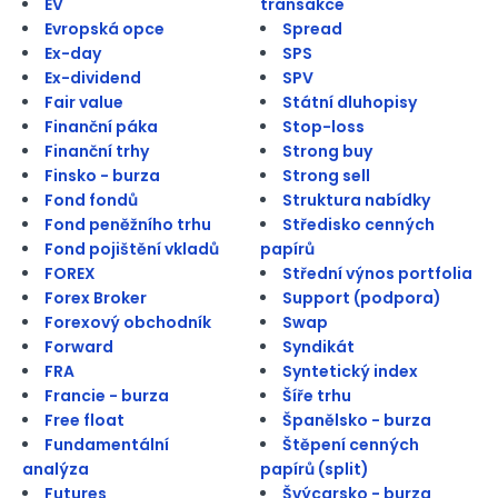
EV
transakce
Evropská opce
Spread
Ex-day
SPS
Ex-dividend
SPV
Fair value
Státní dluhopisy
Finanční páka
Stop-loss
Finanční trhy
Strong buy
Finsko - burza
Strong sell
Fond fondů
Struktura nabídky
Fond peněžního trhu
Středisko cenných
Fond pojištění vkladů
papírů
FOREX
Střední výnos portfolia
Forex Broker
Support (podpora)
Forexový obchodník
Swap
Forward
Syndikát
FRA
Syntetický index
Francie - burza
Šíře trhu
Free float
Španělsko - burza
Fundamentální
Štěpení cenných
analýza
papírů (split)
Futures
Švýcarsko - burza