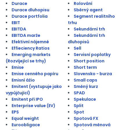
Durace
Rolování
Durace dluhopisu
Sběrný agent
Durace portfolia
Segment realitního
EBIT
trhu
EBITDA
Sekundární trh
EBITDA marže
Sekundární trh
Efektivní nájemné
dluhopisů
Effieciency Ratios
Sell
Emerging markets
Servisní poplatky
(Rozvíjející se trhy)
Short position
Emise
Short term
Emise cenného papíru
Slovensko - burza
Emisní ážio
Small caps
Emitent (vystupuje jako
Směný kurz
vypůjčující)
SPAD
Emitent při IPO
Spekulace
Enterprise value (EV)
Split
EPS
Spot
Equal weight
Spotová FX
Euroobligace
Spotová měnová