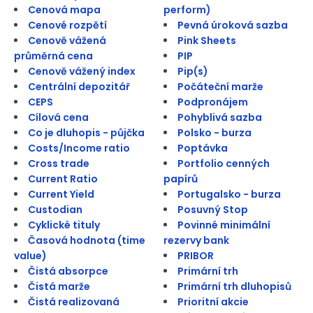
Cenová mapa
perform)
Cenové rozpětí
Pevná úroková sazba
Cenově vážená
Pink Sheets
průměrná cena
PIP
Cenově vážený index
Pip(s)
Centrální depozitář
Počáteční marže
CEPS
Podpronájem
Cílová cena
Pohyblivá sazba
Co je dluhopis - půjčka
Polsko - burza
Costs/Income ratio
Poptávka
Cross trade
Portfolio cenných
Current Ratio
papírů
Current Yield
Portugalsko - burza
Custodian
Posuvný Stop
Cyklické tituly
Povinné minimální
Časová hodnota (time
rezervy bank
value)
PRIBOR
Čistá absorpce
Primární trh
Čistá marže
Primární trh dluhopisů
Čistá realizovaná
Prioritní akcie