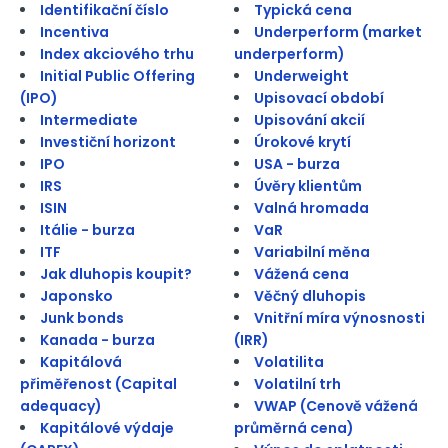
Identifikační číslo
Typická cena
Incentiva
Underperform (market
Index akciového trhu
underperform)
Initial Public Offering
Underweight
(IPO)
Upisovací období
Intermediate
Upisování akcií
Investiční horizont
Úrokové krytí
IPO
USA - burza
IRS
Úvěry klientům
ISIN
Valná hromada
Itálie - burza
VaR
ITF
Variabilní měna
Jak dluhopis koupit?
Vážená cena
Japonsko
Věčný dluhopis
Junk bonds
Vnitřní míra výnosnosti
Kanada - burza
(IRR)
Kapitálová
Volatilita
přiměřenost (Capital
Volatilní trh
adequacy)
VWAP (Cenově vážená
Kapitálové výdaje
průměrná cena)