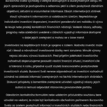
Burzovního Světa vycházejí z veřejně dostupných a důvěryhodných zdrojů. Při
jejich zpracování je postupováno s odbornou péčí a cílem poskytovat čtenářům
objektivní, aktuální a srozumitelné informace. Obsah internetových stránek
slouží výhradně k informačním a vzdělávacím účelům. Nepředstavuje
individuální investiční doporučení, investiční poradenství ani nabídku či výzvu
ke koupi nebo prodeji konkrétních finančních nástrojů. Veškeré názory, odhady,
prognózy nebo očekávání uvedené v článcích vyjadřují informace dostupné
v době jejich zveřejnění a mohou se v čase měnit.
Investování na kapitálových trzích je spojeno s rizikem. Hodnota investic může
růst i klesat a návratnost investované částky není zaručena. Minulé výnosy
nejsou zárukou výnosů budoucích. Před přijetím jakéhokoli investičního
rozhodnutí doporučujeme posoudit vlastní finanční situaci, investiční cíle
a toleranci k riziku, případně využít služeb licencovaného poskytovatele
investičních služeb. Burzovní Svět nenese odpovědnost za investiční rozhodnutí
učiněná na základě informací zveřejněných na těchto internetových stránkách.
Diskusní příspěvky a komentáře zveřejněné uživateli vyjadřují názory jejich
autorů a nemusí odpovídat stanovisku provozovatele portálu.
Odesláním kontaktního formuláře nebo udělením příslušného souhlasu bere
uživatel na vědomí, že může být kontaktován obchodním partnerem Burzovního
Světa za účelem poskytnutí informací o investičních službách nebo finančních