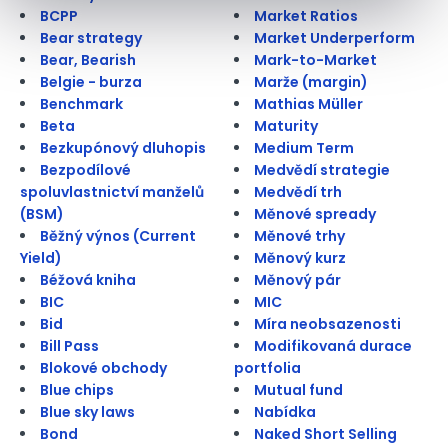
BCPP
Market Ratios
Bear strategy
Market Underperform
Bear, Bearish
Mark-to-Market
Belgie - burza
Marže (margin)
Benchmark
Mathias Müller
Beta
Maturity
Bezkupónový dluhopis
Medium Term
Bezpodílové
Medvědí strategie
spoluvlastnictví manželů
Medvědí trh
(BSM)
Měnové spready
Běžný výnos (Current
Měnové trhy
Yield)
Měnový kurz
Béžová kniha
Měnový pár
BIC
MIC
Bid
Míra neobsazenosti
Bill Pass
Modifikovaná durace
Blokové obchody
portfolia
Blue chips
Mutual fund
Blue sky laws
Nabídka
Bond
Naked Short Selling