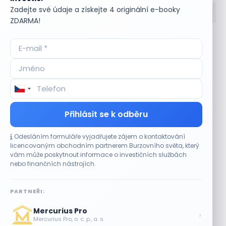
Zadejte své údaje a získejte 4 originální e-booky
ZDARMA!
Accumulate
Komoditní trhy
ADR (Americké
Komunální dluhopisy
depozitní certifikáty)
Kontinuální režim
Advokátní úschova
Konvertibilní obligace
Akcie
Korporátní dluhopisy
Akcie kmenová
Kotace
Akcie na doručitele
Kotovaná měna
Přihlásit se k odběru
Akcie prioritní
Krátká pozice
Akciové riziko (Risk On
Krátká pozice (short
Odesláním formuláře vyjadřujete zájem o kontaktování
Shares)
selling)
licencovaným obchodním partnerem Burzovního světa, který
Akciové trhy
Krátký klient
vám může poskytnout informace o investičních službách
Akontace
Křížový kurz
nebo finančních nástrojích.
Akvizice
Kupní opce (call
Alikvotní úrokový výnos
option)
PARTNEŘI:
(AUV)
Kupónový dluhopis
Alokace
Kupónový výnos
Mercurius Pro
›
Alokace (IPO)
Kurz cenného papíru
Mercurius Pro, o. c. p., a. s.