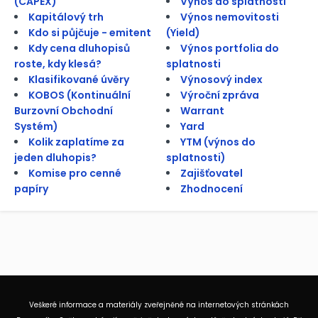
(CAPEX)
Výnos do splatnosti
Kapitálový trh
Výnos nemovitosti
Kdo si půjčuje - emitent
(Yield)
Kdy cena dluhopisů
Výnos portfolia do
roste, kdy klesá?
splatnosti
Klasifikované úvěry
Výnosový index
KOBOS (Kontinuální
Výroční zpráva
Burzovní Obchodní
Warrant
Systém)
Yard
Kolik zaplatíme za
YTM (výnos do
jeden dluhopis?
splatnosti)
Komise pro cenné
Zajišťovatel
papíry
Zhodnocení
Veškeré informace a materiály zveřejněné na internetových stránkách