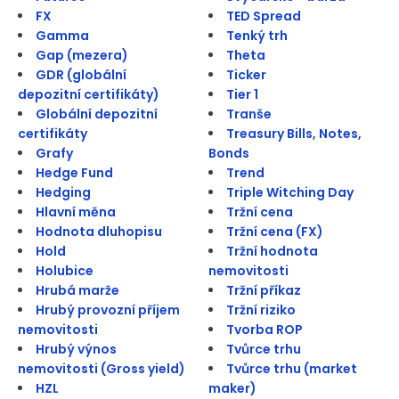
FX
TED Spread
Gamma
Tenký trh
Gap (mezera)
Theta
GDR (globální
Ticker
depozitní certifikáty)
Tier 1
Globální depozitní
Tranše
certifikáty
Treasury Bills, Notes,
Grafy
Bonds
Hedge Fund
Trend
Hedging
Triple Witching Day
Hlavní měna
Tržní cena
Hodnota dluhopisu
Tržní cena (FX)
Hold
Tržní hodnota
Holubice
nemovitosti
Hrubá marže
Tržní příkaz
Hrubý provozní příjem
Tržní riziko
nemovitosti
Tvorba ROP
Hrubý výnos
Tvůrce trhu
nemovitosti (Gross yield)
Tvůrce trhu (market
HZL
maker)