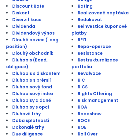
Discount Rate
Rating
Diskont
Realizovaná poptávka
Diverzifikace
Redukovat
Dividenda
Reinvestice kuponové
Dividendový výnos
platby
Dlouhá pozice (Long
REIT
position)
Repo-operace
Dlouhý obchodník
Resistance
Dluhopis (Bond,
Restrukturalizace
obligace)
portfolia
Dluhopis s diskontem
Revalvace
Dluhopis s prémií
RIC
Dluhopisový fond
RICS
Dluhopisový index
Rights Offering
Dluhopisy a daně
Risk management
Dluhopisy s opcí
ROA
Dluhové trhy
Roadshow
Doba splatnosti
ROCE
Dokonalé trhy
ROE
Due diligence
Roll Over